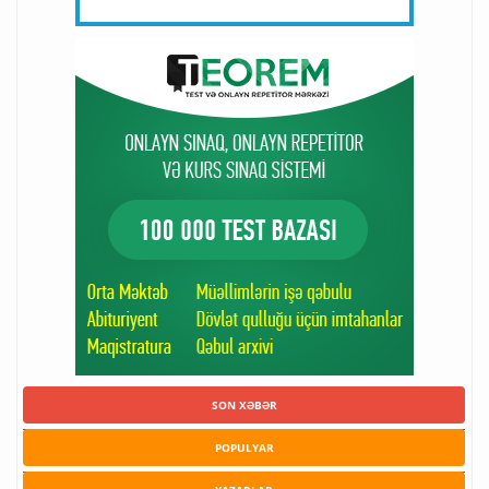
SON XƏBƏR
POPULYAR