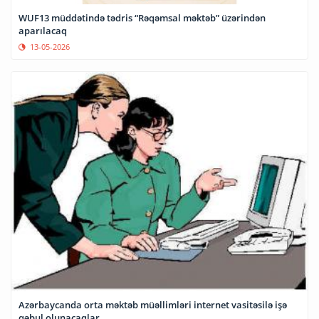
WUF13 müddətində tədris “Rəqəmsal məktəb” üzərindən
aparılacaq
13-05-2026
Azərbaycanda orta məktəb müəllimləri internet vasitəsilə işə
qəbul olunacaqlar