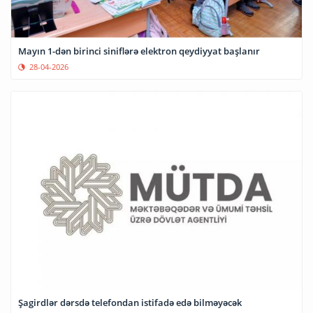
Mayın 1-dən birinci siniflərə elektron qeydiyyat başlanır
28-04-2026
Şagirdlər dərsdə telefondan istifadə edə bilməyəcək