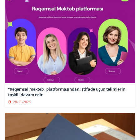
“Rəqəmsal məktəb” platformasından istifadə üçün təlimlərin
təşkili davam edir
28-11-2025