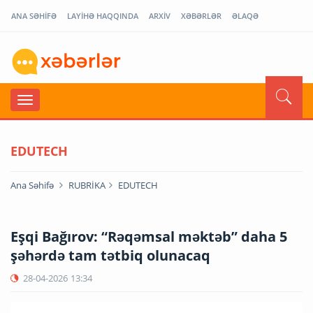
ANA SƏHİFƏ
LAYİHƏ HAQQINDA
ARXİV
XƏBƏRLƏR
ƏLAQƏ
EDUTECH
Ana Səhifə
RUBRİKA
EDUTECH
Eşqi Bağırov: “Rəqəmsal məktəb” daha 5
şəhərdə tam tətbiq olunacaq
28-04-2026
13:34