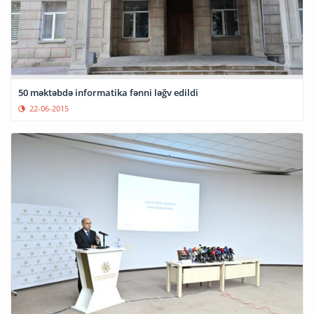
50 məktəbdə informatika fənni ləğv edildi
22-06-2015