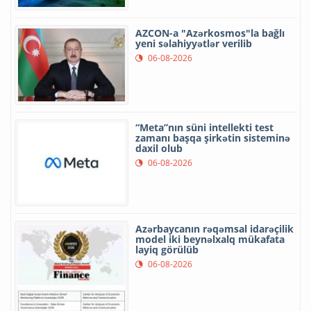
AZCON-a "Azərkosmos"la bağlı
yeni səlahiyyətlər verilib
06-08-2026
“Meta”nın süni intellekti test
zamanı başqa şirkətin sisteminə
daxil olub
06-08-2026
Azərbaycanın rəqəmsal idarəçilik
model iki beynəlxalq mükafata
layiq görülüb
06-08-2026