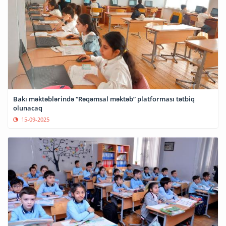
Bakı məktəblərində “Rəqəmsal məktəb” platforması tətbiq
olunacaq
15-09-2025