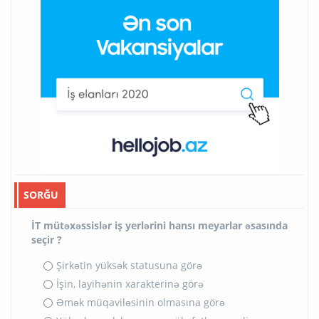
SORĞU
İT mütəxəssislər iş yerlərini hansı meyarlar əsasında
seçir ?
Şirkətin yüksək statusuna görə
İşin, layihənin xarakterinə görə
Əmək müqaviləsinin olmasına görə