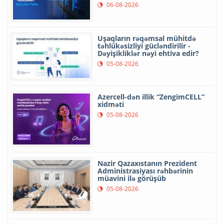
06-08-2026
Uşaqların rəqəmsal mühitdə
təhlükəsizliyi gücləndirilir -
Dəyişikliklər nəyi ehtiva edir?
05-08-2026
Azercell-dən illik “ZengimCELL”
xidməti
05-08-2026
Nazir Qazaxıstanın Prezident
Administrasiyası rəhbərinin
müavini ilə görüşüb
05-08-2026