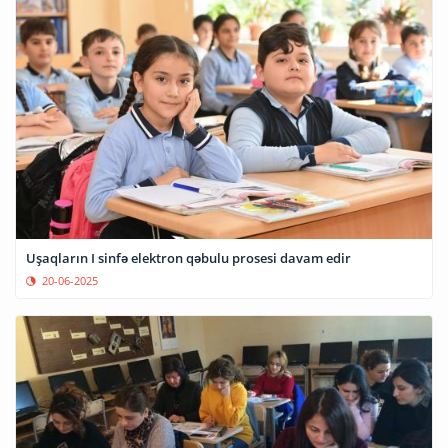
Uşaqların I sinfə elektron qəbulu prosesi davam edir
20-06-2025