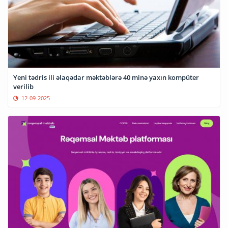
Yeni tədris ili əlaqədar məktəblərə 40 minə yaxın kompüter
verilib
12-09-2025