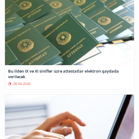
Bu ildən IX və XI siniflər üzrə attestatlar elektron qaydada
veriləcək
28-04-2026