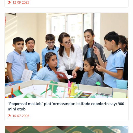
12-09-2025
“Rəqəmsal məktəb” platformasından istifadə edənlərin sayı 900
mini ötüb
10-07-2026