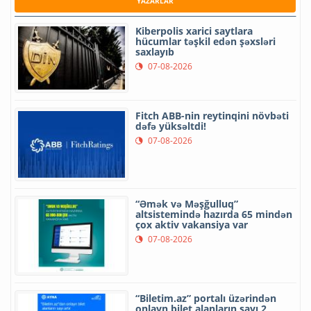
YAZARLAR
Kiberpolis xarici saytlara
hücumlar təşkil edən şəxsləri
saxlayıb
07-08-2026
Fitch ABB-nin reytinqini növbəti
dəfə yüksəltdi!
07-08-2026
“Əmək və Məşğulluq”
altsistemində hazırda 65 mindən
çox aktiv vakansiya var
07-08-2026
“Biletim.az” portalı üzərindən
onlayn bilet alanların sayı 2