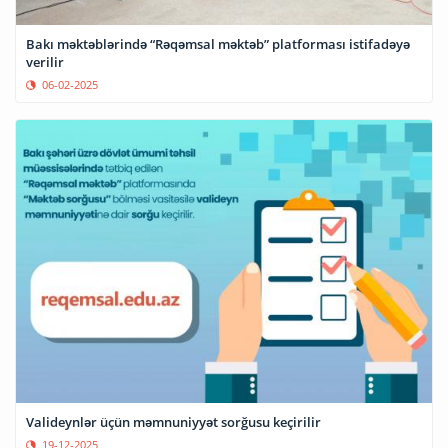
Bakı məktəblərində “Rəqəmsal məktəb” platforması istifadəyə
verilir
06-02-2025
Valideynlər üçün məmnuniyyət sorğusu keçirilir
19-12-2025