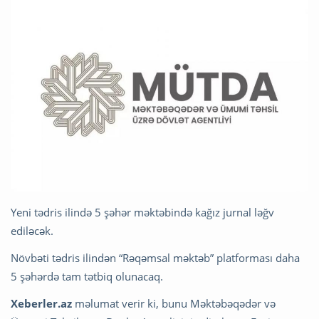
Yeni tədris ilində 5 şəhər məktəbində kağız jurnal ləğv
ediləcək.
Növbəti tədris ilindən “Rəqəmsal məktəb” platforması daha
5 şəhərdə tam tətbiq olunacaq.
Xeberler.az
məlumat verir ki, bunu Məktəbəqədər və