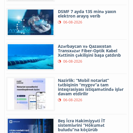
DSMF 7 ayda 135 minə yaxın
elektron arayış verib
06-08-2026
Azərbaycan və Qazaxıstan
Transxəzər Fiber-Optik Kabel
Xəttinin çəkilişini başa çatdırıb
06-08-2026
Nazirlik: “Mobil notariat”
tətbiqinin “mygov”a tam
inteqrasiyası istiqamətində işlər
davam etdirilir
06-08-2026
Beş İcra Hakimiyyəti İT
sistemlərini “Hökumət
buludu”na köçürüb