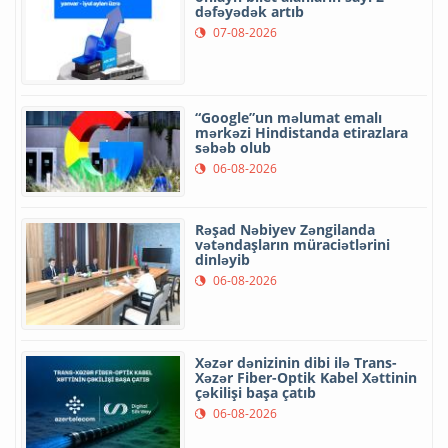
dəfəyədək artıb
07-08-2026
“Google”un məlumat emalı
mərkəzi Hindistanda etirazlara
səbəb olub
06-08-2026
Rəşad Nəbiyev Zəngilanda
vətəndaşların müraciətlərini
dinləyib
06-08-2026
Xəzər dənizinin dibi ilə Trans-
Xəzər Fiber-Optik Kabel Xəttinin
çəkilişi başa çatıb
06-08-2026