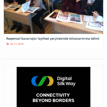
Rəqəmsal bacarıqlar layihəsi çərçivəsində ixtisasartırma təlimi
20-11-2018