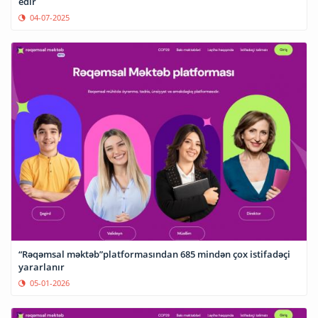
edir
04-07-2025
“Rəqəmsal məktəb”platformasından 685 mindən çox istifadəçi
yararlanır
05-01-2026