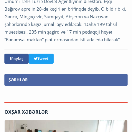
Ümumi Təhsil üzrə Dövlət Agentliyinin direktoru Eşqi
Bağırov aprelin 28-də keçirilən brifinqdə deyib. O bildirib ki,
Gəncə, Mingəçevir, Sumqayıt, Abşeron və Naxçıvan
şəhərlərində kağız jurnal ləğv ediləcək: “Daha 199 təhsil
müəssisəsi, 235 min şagird və 17 min pedaqoji heyət
“Rəqəmsal məktəb” platformasından istifadə edə biləcək”.
Paylaş
Tweet
ŞƏRHLƏR
OXŞAR XƏBƏRLƏR