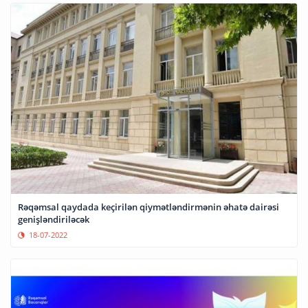
Rəqəmsal qaydada keçirilən qiymətləndirmənin əhatə dairəsi
genişləndiriləcək
18-07-2022