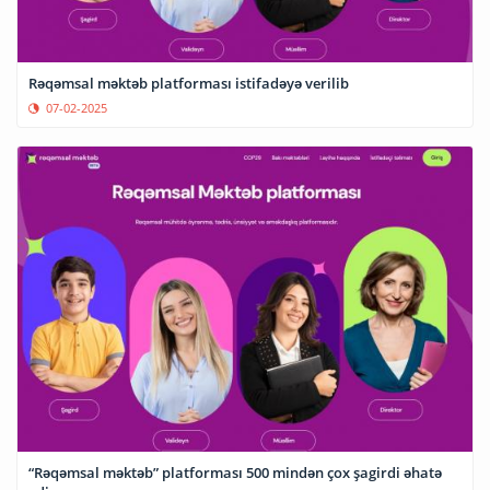
Rəqəmsal məktəb platforması istifadəyə verilib
07-02-2025
“Rəqəmsal məktəb” platforması 500 mindən çox şagirdi əhatə