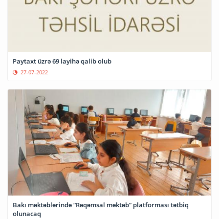
Paytaxt üzrə 69 layihə qalib olub
27-07-2022
Bakı məktəblərində “Rəqəmsal məktəb” platforması tətbiq
olunacaq