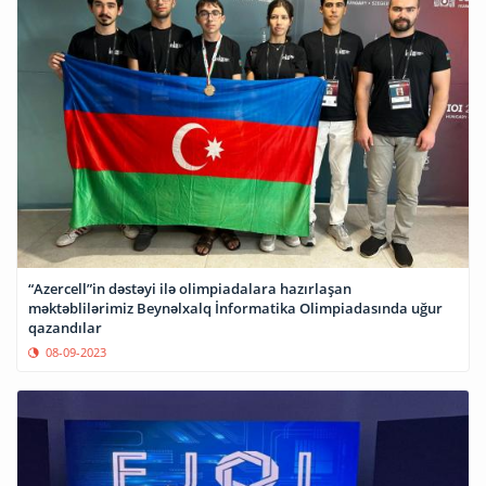
“Azercell”in dəstəyi ilə olimpiadalara hazırlaşan
məktəblilərimiz Beynəlxalq İnformatika Olimpiadasında uğur
qazandılar
08-09-2023