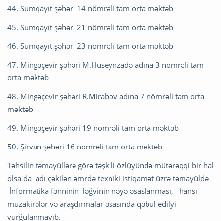
44. Sumqayıt şəhəri 14 nömrəli tam orta məktəb
45. Sumqayıt şəhəri 21 nömrəli tam orta məktəb
46. Sumqayıt şəhəri 23 nömrəli tam orta məktəb
47. Mingəçevir şəhəri M.Hüseynzadə adına 3 nömrəli tam
orta məktəb
48. Mingəçevir şəhəri R.Mirabov adına 7 nömrəli tam orta
məktəb
49. Mingəçevir şəhəri 19 nömrəli tam orta məktəb
50. Şirvan şəhəri 16 nömrəli tam orta məktəb
Təhsilin təmayüllərə görə təşkili özlüyündə mütərəqqi bir hal
olsa da adı çəkilən əmrdə texniki istiqamət üzrə təmayüldə
İnformatika fənninin ləğvinin nəyə əsaslanması, hansı
müzakirələr və araşdırmalar əsasında qəbul edilyi
vurğulanmayıb.