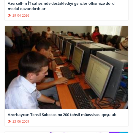
Azercell-in İT sahəsində dəstəklədiyi gənclər ölkəmizə dörd
medal qazandırıblar
29-04-2026
Azərbaycan Təhsil Şəbəkəsinə 200 təhsil müəssisəsi qoşulub
23-06-2009