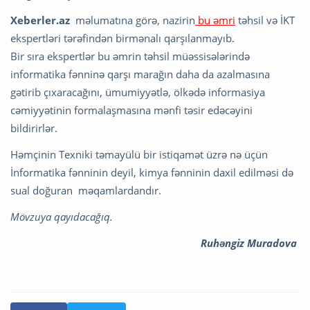
Xeberler.az
məlumatına görə, nazirin
bu əmri
təhsil və İKT
ekspertləri tərəfindən birmənalı qarşılanmayıb.
Bir sıra ekspertlər bu əmrin təhsil müəssisələrində
informatika fənninə qarşı marağın daha da azalmasına
gətirib çıxaracağını, ümumiyyətlə, ölkədə informasiya
cəmiyyətinin formalaşmasına mənfi təsir edəcəyini
bildirirlər.
Həmçinin Texniki təmayülü bir istiqamət üzrə nə üçün
İnformatika fənninin deyil, kimya fənninin daxil edilməsi də
sual doğuran məqamlardandır.
Mövzuya qayıdacağıq.
Ruhəngiz Muradova