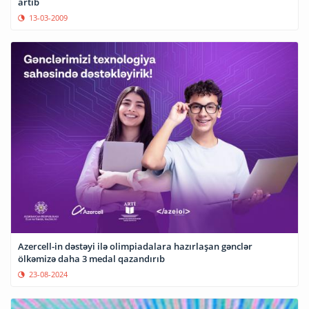
artıb
13-03-2009
Azercell-in dəstəyi ilə olimpiadalara hazırlaşan gənclər
ölkəmizə daha 3 medal qazandırıb
23-08-2024