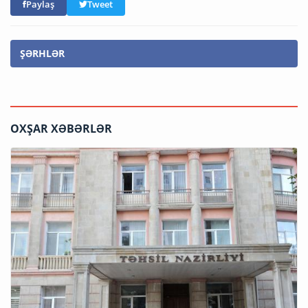
Paylaş
Tweet
ŞƏRHLƏR
OXŞAR XƏBƏRLƏR