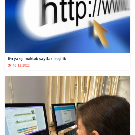
Ən yaxşı məktəb saytları seçilib
16-12-2022