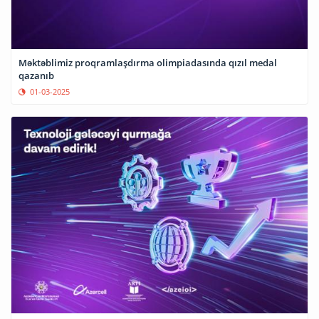
Məktəblimiz proqramlaşdırma olimpiadasında qızıl medal
qazanıb
01-03-2025