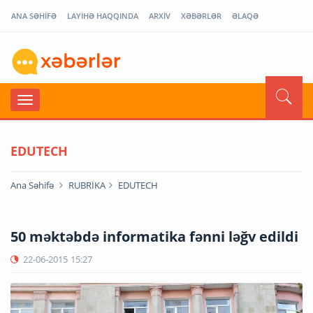
ANA SƏHİFƏ
LAYİHƏ HAQQINDA
ARXİV
XƏBƏRLƏR
ƏLAQƏ
EDUTECH
Ana Səhifə
RUBRİKA
EDUTECH
50 məktəbdə informatika fənni ləğv edildi
22-06-2015
15:27