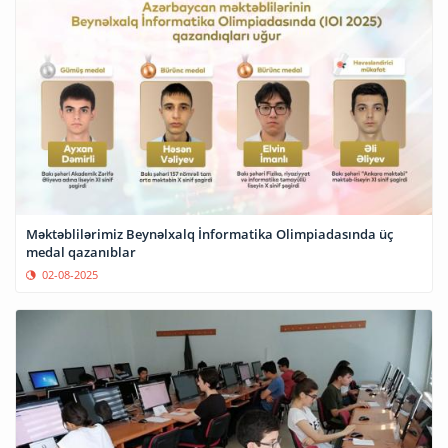
Məktəblilərimiz Beynəlxalq İnformatika Olimpiadasında üç
medal qazanıblar
02-08-2025