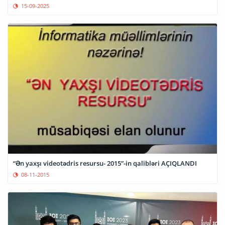
15-09-2025
“Ən yaxşı videotədris resursu- 2015”-in qalibləri AÇIQLANDI
08-11-2015