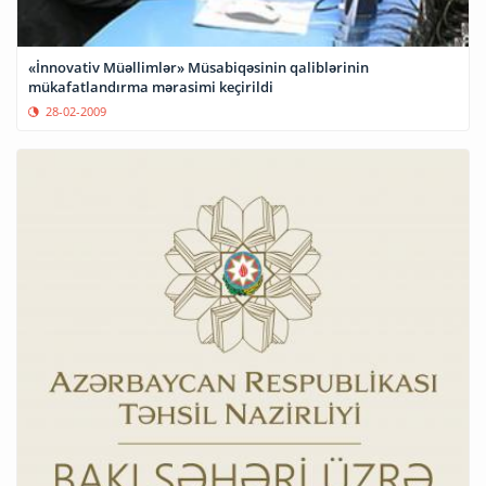
«İnnovativ Müəllimlər» Müsabiqəsinin qaliblərinin
mükafatlandırma mərasimi keçirildi
28-02-2009