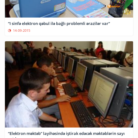
“I sinfə elektron qəbul ilə bağlı problemli ərazilər var”
14-09-2015
“Elektron məktəb” layihəsində iştirak edəcək məktəblərin sayı