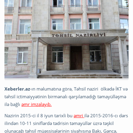
Xeberler.az
-ın məlumatına görə, Təhsil naziri ölkədə İKT və
təhsil ictimaiyyətinin birmənalı qarşılamadığı təmayülləşmə
ilə bağlı
əmr imzalayıb.
Nazirin 2015-ci il 8 iyun tarixli bu
əmri
ilə 2015-2016-cı dərs
ilindən 10-11 siniflərdə tədrisin təmayüllər üzrə təşkil
olunacağı təhsil müəssisələrinin siyahısına Bakı, Gəncə,