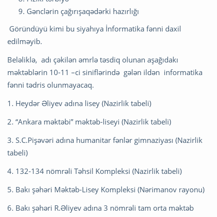
Gənclərin çağırışaqədərki hazırlığı
Göründüyü kimi bu siyahıya İnformatika fənni daxil
edilməyib.
Beləliklə, adı çəkilən əmrlə təsdiq olunan aşağıdakı
məktəblərin 10-11 –ci siniflərində gələn ildən informatika
fənni tədris olunmayacaq.
1. Heydər Əliyev adına lisey (Nazirlik tabeli)
2. “Ankara məktəbi” məktəb-liseyi (Nazirlik tabeli)
3. S.C.Pişəvəri adına humanitar fənlər gimnaziyası (Nazirlik
tabeli)
4. 132-134 nömrəli Təhsil Kompleksi (Nazirlik tabeli)
5. Bakı şəhəri Məktəb-Lisey Kompleksi (Nərimanov rayonu)
6. Bakı şəhəri R.Əliyev adına 3 nömrəli tam orta məktəb