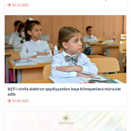
02-12-2022
BŞTİ I sinifə elektron qeydiyyatdan keçə bilməyənlərə müraciət
edib
01-05-2025