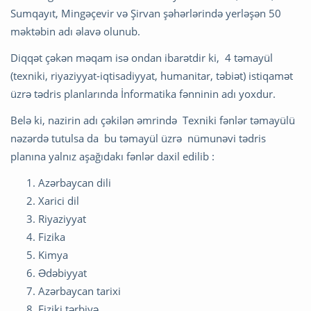
Sumqayıt, Mingəçevir və Şirvan şəhərlərində yerləşən 50
məktəbin adı əlavə olunub.
Diqqət çəkən məqam isə ondan ibarətdir ki, 4 təmayül
(texniki, riyaziyyat-iqtisadiyyat, humanitar, təbiət) istiqamət
üzrə tədris planlarında İnformatika fənninin adı yoxdur.
Belə ki, nazirin adı çəkilən əmrində Texniki fənlər təmayülü
nəzərdə tutulsa da bu təmayül üzrə nümunəvi tədris
planına yalnız aşağıdakı fənlər daxil edilib :
Azərbaycan dili
Xarici dil
Riyaziyyat
Fizika
Kimya
Ədəbiyyat
Azərbaycan tarixi
Fiziki tərbiyə