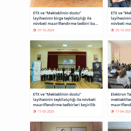
ETX və “Məktəblinin dostu”
ETX və “Mək
layihəsinin birgə təşkilatçılığı ilə
layihəsinin 
növbəti maarifləndirmə tədbiri baş
növbəti ma
tutub
keçirilib
07-10-2024
25-10-202
Elektron Tə
ETX və “Məktəblinin dostu”
məktəblilə
layihəsinin təşkilatçılığı ilə növbəti
maarifləndi
maarifləndirmə tədbirləri keçirilib
17-04-202
11-03-2025