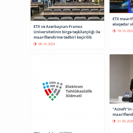
ETX maarifl
əlaqədar v
ETX və Azərbaycan-Fransız
18-10-202
Universitetinin birgə təşkilatçılığı ilə
maarifləndirmə tədbiri keçirilib
08-10-2024
"Azneft"in
maarifləndi
21-05-202