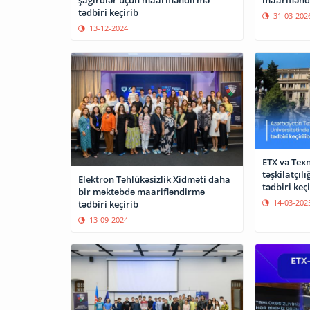
tədbiri keçirib
31-03-202
13-12-2024
ETX və Texn
təşkilatçıl
Elektron Təhlükəsizlik Xidməti daha
tədbiri keçi
bir məktəbdə maarifləndirmə
14-03-202
tədbiri keçirib
13-09-2024