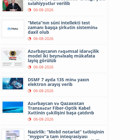
səlahiyyətlər verilib
06-08-2026
“Meta”nın süni intellekti test
zamanı başqa şirkətin sisteminə
daxil olub
06-08-2026
Azərbaycanın rəqəmsal idarəçilik
model iki beynəlxalq mükafata
layiq görülüb
06-08-2026
DSMF 7 ayda 135 minə yaxın
elektron arayış verib
06-08-2026
Azərbaycan və Qazaxıstan
Transxəzər Fiber-Optik Kabel
Xəttinin çəkilişini başa çatdırıb
06-08-2026
Nazirlik: “Mobil notariat” tətbiqinin
“mygov”a tam inteqrasiyası