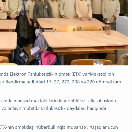
ında Elektron Təhlükəsizlik Xidməti (ETX) və “Məktəblinin
 maarifləndirmə tədbirləri 17, 27, 272, 238 və 220 nömrəli tam
məsində məqsəd məktəblilərin kibertəhlükəsizlik sahəsində
rı və onlayn mühitdə təhlükəsizlik qaydaları haqqında
 ETX-nin əməkdaşı “Kiberbullinqlə mübarizə”, “Uşaqlar üçün