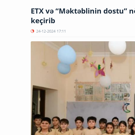
ETX və “Məktəblinin dostu” n
keçirib
24-12-2024
17:11