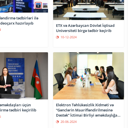
əndirmə tədbirləri ilə
ideoçarx hazırlayıb
ETX və Azərbaycan Dövlət İqtisad
4
Universiteti birgə tədbir keçirib
10-12-2024
 əməkdaşları üçün
Elektron Təhlükəsizlik Xidməti və
rmə tədbiri keçirilib
“Gənclərin Maarifləndirilməsinə
Dəstək” İctimai Birliyi əməkdaşlığa
6
başlayıb
20-06-2024