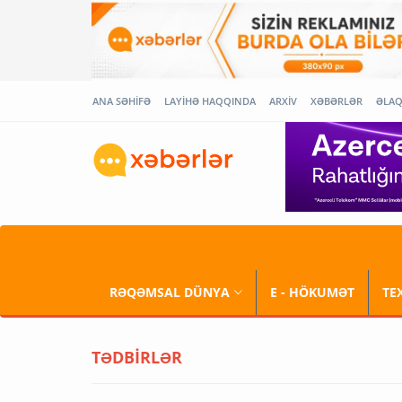
ANA SƏHİFƏ
LAYİHƏ HAQQINDA
ARXİV
XƏBƏRLƏR
ƏLA
RƏQƏMSAL DÜNYA
E - HÖKUMƏT
TE
TƏDBİRLƏR