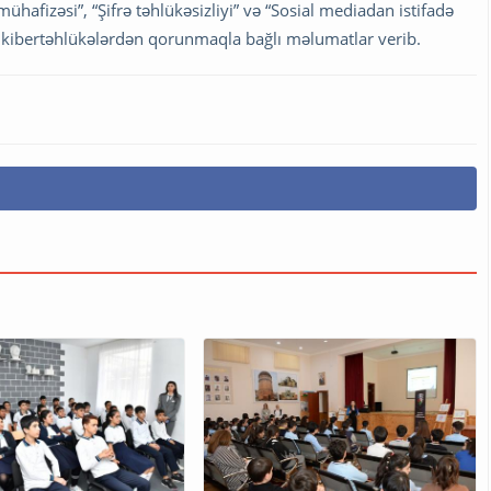
ühafizəsi”, “Şifrə təhlükəsizliyi” və “Sosial mediadan istifadə
ə kibertəhlükələrdən qorunmaqla bağlı məlumatlar verib.