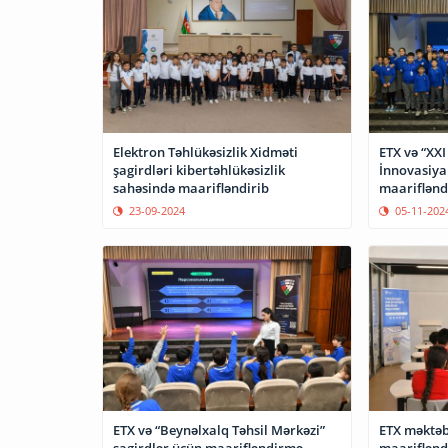
Elektron Təhlükəsizlik Xidməti
ETX və “XXI
şagirdləri kibertəhlükəsizlik
İnnovasiya
sahəsində maarifləndirib
maarifləndi
23-09-2024
05-11-202
ETX və “Beynəlxalq Təhsil Mərkəzi”
ETX məktəb
şagirdlər üçün maarifləndirmə
maariflənd