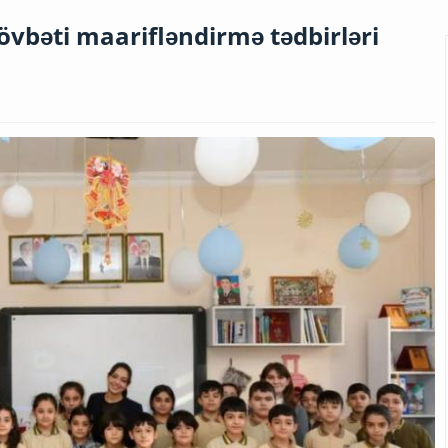
övbəti maarifləndirmə tədbirləri