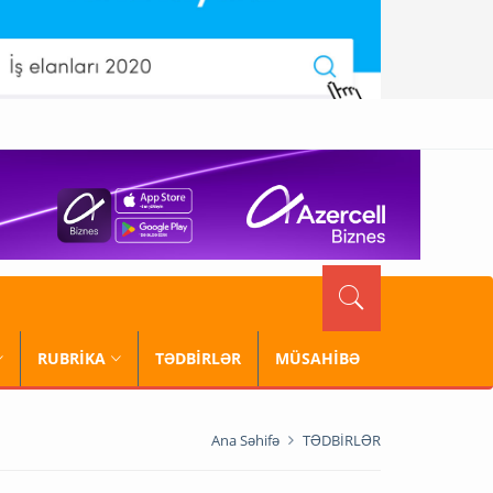
RUBRİKA
TƏDBİRLƏR
MÜSAHİBƏ
Ana Səhifə
TƏDBİRLƏR