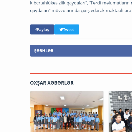
kibertəhlükəsizlik qaydaları”, “Fərdi məlumatların m
qaydaları” mövzularında çıxış edərək məktəblilər
Paylaş
Tweet
ŞƏRHLƏR
OXŞAR XƏBƏRLƏR