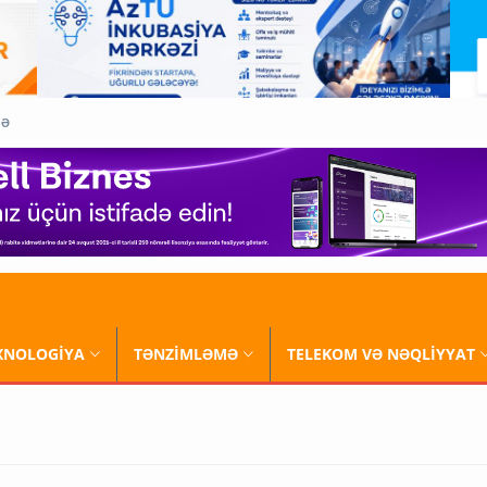
QƏ
XNOLOGİYA
TƏNZİMLƏMƏ
TELEKOM VƏ NƏQLİYYAT