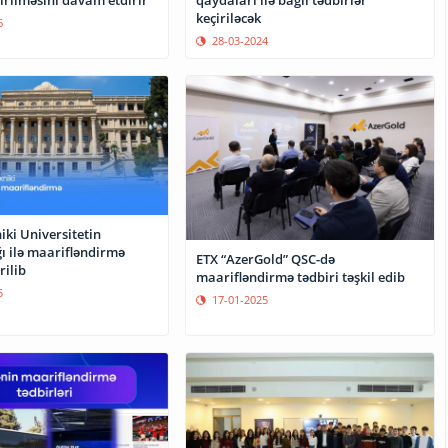
keçiriləcək
6
28-03-2024
iki Universitetin
ığı ilə maarifləndirmə
ETX “AzerGold” QSC-də
rilib
maarifləndirmə tədbiri təşkil edib
5
17-01-2025