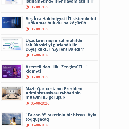
istiqamətində işlər davam etdirilir
06-08-2026
Beş İcra Hakimiyyəti İT sistemlərini
“Hökumət buludu”na köçürüb
06-08-2026
Uşaqların rəqəmsal mühitdə
təhlükəsizliyi gücləndirilir -
Dəyişikliklər nəyi ehtiva edir?
05-08-2026
Azercell-dən illik “ZengimCELL”
xidməti
05-08-2026
Nazir Qazaxıstanın Prezident
Administrasiyası rəhbərinin
müavini ilə görüşüb
05-08-2026
"Falcon 9" raketinin bir hissəsi Ayla
toqquşacaq
05-08-2026