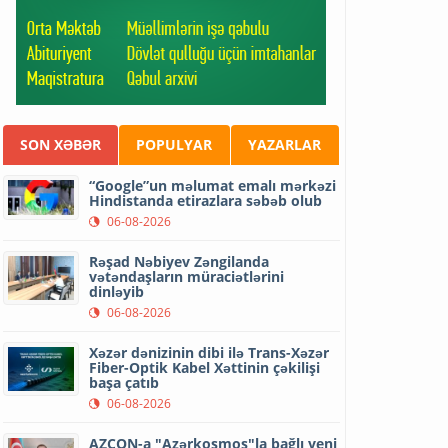
SON XƏBƏR
POPULYAR
YAZARLAR
“Google”un məlumat emalı mərkəzi
Hindistanda etirazlara səbəb olub
06-08-2026
Rəşad Nəbiyev Zəngilanda
vətəndaşların müraciətlərini
dinləyib
06-08-2026
Xəzər dənizinin dibi ilə Trans-Xəzər
Fiber-Optik Kabel Xəttinin çəkilişi
başa çatıb
06-08-2026
AZCON-a "Azərkosmos"la bağlı yeni