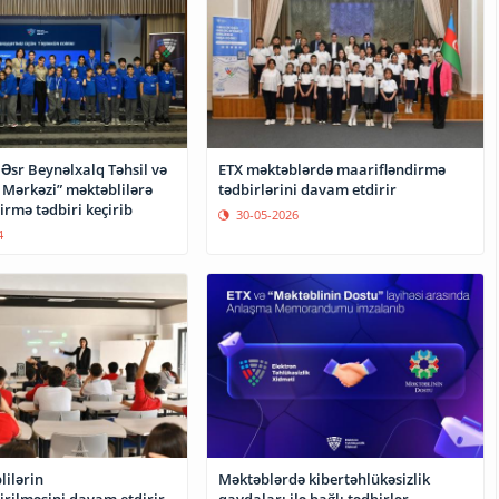
 Əsr Beynəlxalq Təhsil və
ETX məktəblərdə maarifləndirmə
 Mərkəzi” məktəblilərə
tədbirlərini davam etdirir
rmə tədbiri keçirib
30-05-2026
4
lilərin
Məktəblərdə kibertəhlükəsizlik
irilməsini davam etdirir
qaydaları ilə bağlı tədbirlər