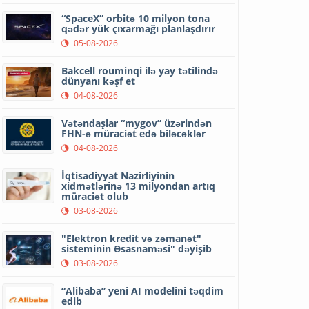
“SpaceX” orbitə 10 milyon tona
qədər yük çıxarmağı planlaşdırır
05-08-2026
Bakcell rouminqi ilə yay tətilində
dünyanı kəşf et
04-08-2026
Vətəndaşlar “mygov” üzərindən
FHN-ə müraciət edə biləcəklər
04-08-2026
İqtisadiyyat Nazirliyinin
xidmətlərinə 13 milyondan artıq
müraciət olub
03-08-2026
"Elektron kredit və zəmanət"
sisteminin Əsasnaməsi" dəyişib
03-08-2026
“Alibaba” yeni AI modelini təqdim
edib