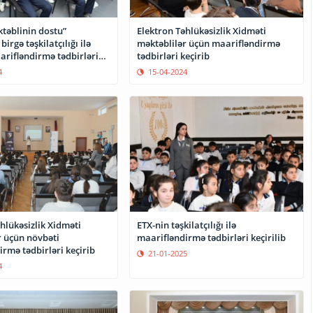
Elektron Təhlükəsizlik Xidməti
təblinin dostu”
məktəblilər üçün maarifləndirmə
birgə təşkilatçılığı ilə
tədbirləri keçirib
arifləndirmə tədbirləri
15-04-2024
4
hlükəsizlik Xidməti
ETX-nin təşkilatçılığı ilə
r üçün növbəti
maarifləndirmə tədbirləri keçirilib
rmə tədbirləri keçirib
21-01-2025
4