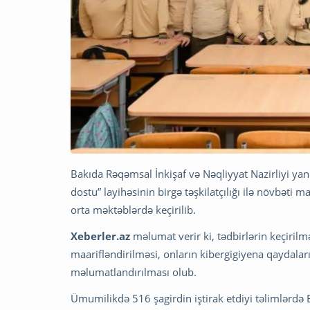
Bakıda Rəqəmsal İnkişaf və Nəqliyyat Nazirliyi yan
dostu” layihəsinin birgə təşkilatçılığı ilə növbəti
orta məktəblərdə keçirilib.
Xeberler.az
məlumat verir ki, tədbirlərin keçiril
maarifləndirilməsi, onların kibergigiyena qaydala
məlumatlandırılması olub.
Ümumilikdə 516 şagirdin iştirak etdiyi təlimlərdə