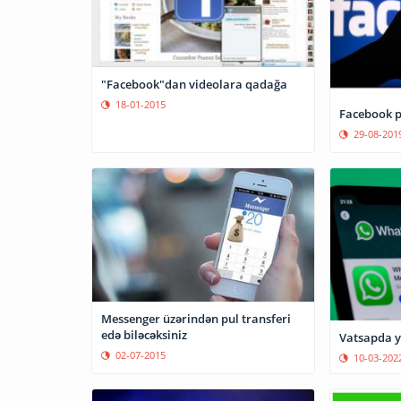
"Facebook"dan videolara qadağa
18-01-2015
Facebook p
29-08-201
Messenger üzərindən pul transferi
edə biləcəksiniz
Vatsapda y
02-07-2015
10-03-202