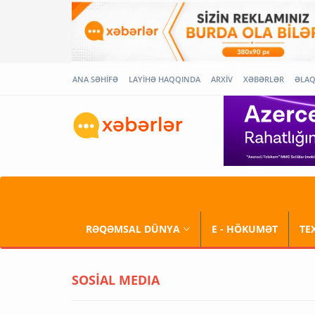
ANA SƏHİFƏ
LAYİHƏ HAQQINDA
ARXİV
XƏBƏRLƏR
ƏLA
RƏQƏMSAL DÜNYA
E - HÖKUMƏT
TE
SOSİAL MEDIA