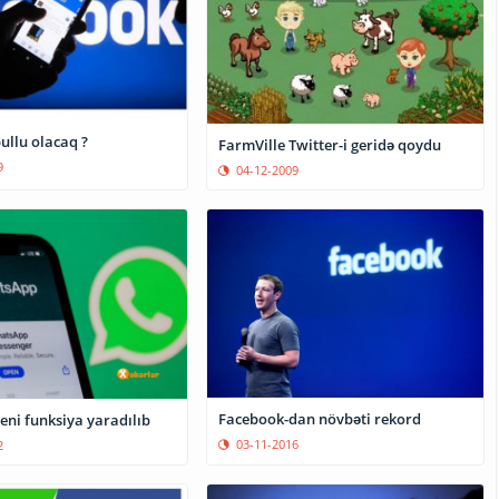
ullu olacaq ?
FarmVille Twitter-i geridə qoydu
9
04-12-2009
Facebook-dan növbəti rekord
eni funksiya yaradılıb
03-11-2016
2