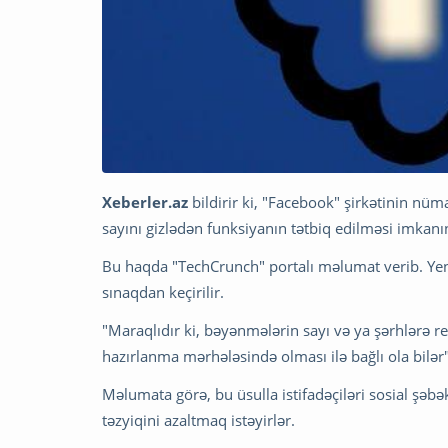
Xeberler.az
bildirir ki, "Facebook" şirkətinin nü
sayını gizlədən funksiyanın tətbiq edilməsi imkanın
Bu haqda "TechCrunch" portalı məlumat verib. Yen
sınaqdan keçirilir.
"Maraqlıdır ki, bəyənmələrin sayı və ya şərhlərə r
hazırlanma mərhələsində olması ilə bağlı ola bilər
Məlumata görə, bu üsulla istifadəçiləri sosial şə
təzyiqini azaltmaq istəyirlər.