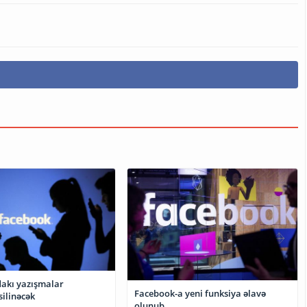
ışmalar
Facebook-a yeni funksiya əlavə
silinəcək
olunub