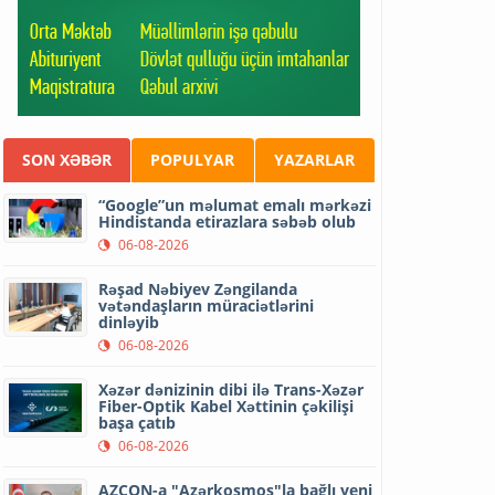
SON XƏBƏR
POPULYAR
YAZARLAR
“Google”un məlumat emalı mərkəzi
Hindistanda etirazlara səbəb olub
06-08-2026
Rəşad Nəbiyev Zəngilanda
vətəndaşların müraciətlərini
dinləyib
06-08-2026
Xəzər dənizinin dibi ilə Trans-Xəzər
Fiber-Optik Kabel Xəttinin çəkilişi
başa çatıb
06-08-2026
AZCON-a "Azərkosmos"la bağlı yeni