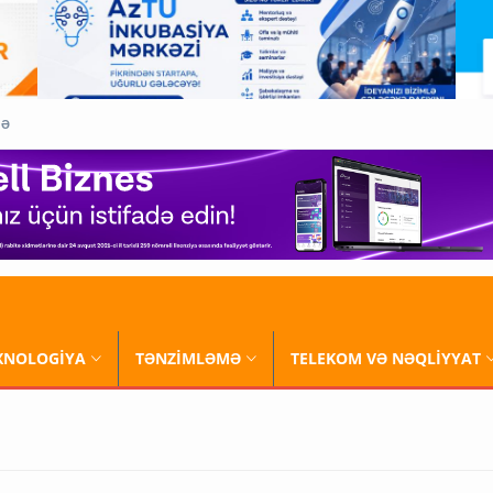
QƏ
XNOLOGİYA
TƏNZİMLƏMƏ
TELEKOM VƏ NƏQLİYYAT