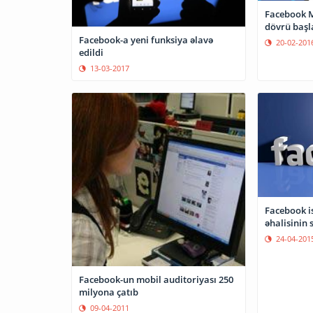
Facebook M
dövrü başl
Facebook-a yeni funksiya əlavə
20-02-201
edildi
13-03-2017
Facebook is
əhalisinin 
24-04-201
Facebook-un mobil auditoriyası 250
milyona çatıb
09-04-2011