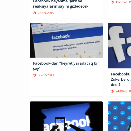
Facebook bəyənmə, şərh və
15-11-201
reaksiyaların sayını gizlədəcək
28-09-2019
Facebook-dan “heyrət yaradacaq bir
şey”
Facebookun
06-07-2011
Zukerberq 
dedi?
24-09-201