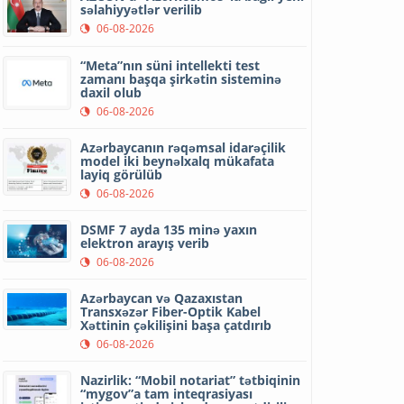
səlahiyyətlər verilib
06-08-2026
“Meta”nın süni intellekti test
zamanı başqa şirkətin sisteminə
daxil olub
06-08-2026
Azərbaycanın rəqəmsal idarəçilik
model iki beynəlxalq mükafata
layiq görülüb
06-08-2026
DSMF 7 ayda 135 minə yaxın
elektron arayış verib
06-08-2026
Azərbaycan və Qazaxıstan
Transxəzər Fiber-Optik Kabel
Xəttinin çəkilişini başa çatdırıb
06-08-2026
Nazirlik: “Mobil notariat” tətbiqinin
“mygov”a tam inteqrasiyası