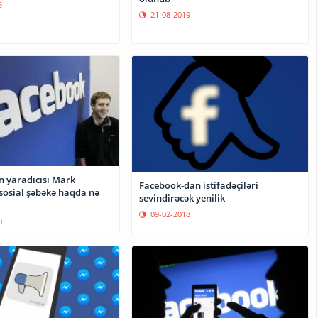
5
21-08-2019
 yaradıcısı Mark
Facebook-dan istifadəçiləri
sosial şəbəkə haqda nə
sevindirəcək yenilik
09-02-2018
0