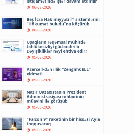
istiqamətində işlər davam etdirilir
06-08-2026
Beş İcra Hakimiyyəti İT sistemlərini
“Hökumət buludu”na köçürüb
06-08-2026
Uşaqların rəqəmsal mühitdə
təhlükəsizliyi gücləndirilir -
Dəyişikliklər nəyi ehtiva edir?
05-08-2026
Azercell-dən illik “ZengimCELL”
xidməti
05-08-2026
Nazir Qazaxıstanın Prezident
Administrasiyası rəhbərinin
müavini ilə görüşüb
05-08-2026
"Falcon 9" raketinin bir hissəsi Ayla
toqquşacaq
05-08-2026