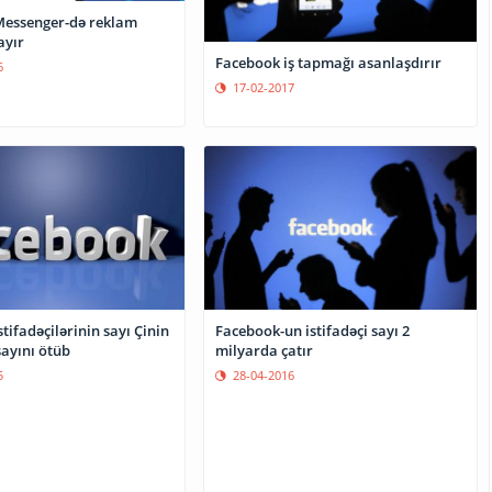
essenger-də reklam
ayır
Facebook iş tapmağı asanlaşdırır
6
17-02-2017
tifadəçilərinin sayı Çinin
Facebook-un istifadəçi sayı 2
sayını ötüb
milyarda çatır
5
28-04-2016