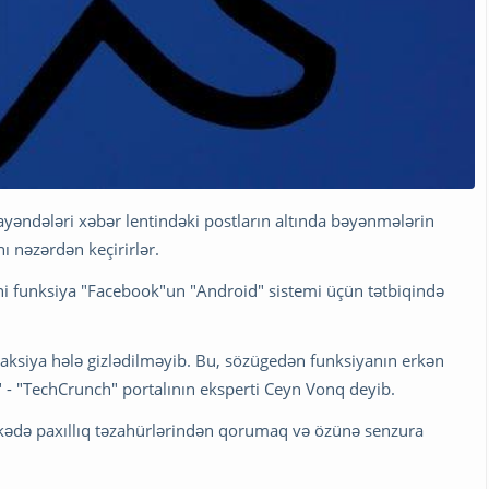
mayəndələri xəbər lentindəki postların altında bəyənmələrin
ı nəzərdən keçirirlər.
i funksiya "Facebook"un "Android" sistemi üçün tətbiqində
eaksiya hələ gizlədilməyib. Bu, sözügedən funksiyanın erkən
" - "TechCrunch" portalının eksperti Ceyn Vonq deyib.
bəkədə paxıllıq təzahürlərindən qorumaq və özünə senzura