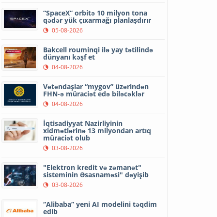
“SpaceX” orbitə 10 milyon tona
qədər yük çıxarmağı planlaşdırır
05-08-2026
Bakcell rouminqi ilə yay tətilində
dünyanı kəşf et
04-08-2026
Vətəndaşlar “mygov” üzərindən
FHN-ə müraciət edə biləcəklər
04-08-2026
İqtisadiyyat Nazirliyinin
xidmətlərinə 13 milyondan artıq
müraciət olub
03-08-2026
"Elektron kredit və zəmanət"
sisteminin Əsasnaməsi" dəyişib
03-08-2026
“Alibaba” yeni AI modelini təqdim
edib