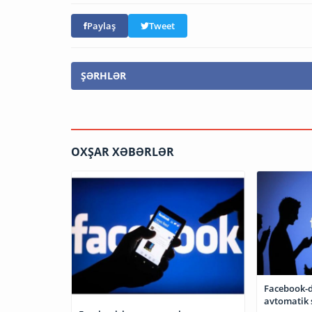
Paylaş
Tweet
ŞƏRHLƏR
OXŞAR XƏBƏRLƏR
Facebook-dakı yaz
avtomatik 