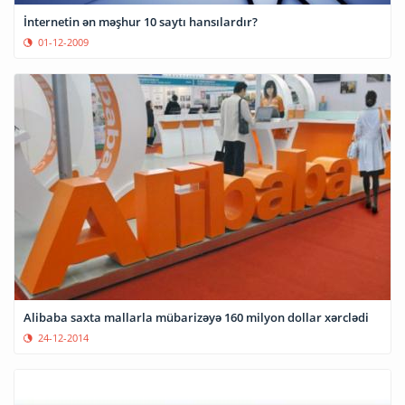
İnternetin ən məşhur 10 saytı hansılardır?
01-12-2009
Alibaba saxta mallarla mübarizəyə 160 milyon dollar xərclədi
24-12-2014