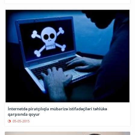
İnternetdə piratçılıqla mübarizə istifadəçiləri təhlükə
qarşısında qoyur
05-05-2015