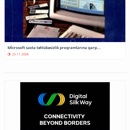
Mİcrosoft saxta təhlükəsizlik proqramlarına qarşı...
25-11-2008