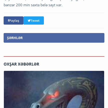
bənzər 200 min saxta belə sayt var.
Paylaş
Tweet
ŞƏRHLƏR
OXŞAR XƏBƏRLƏR