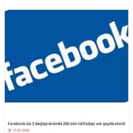
Facebook-da 3 dəqiqə ərzində 200 min istifadəçi adı qeydə alınıb
15-06-2009