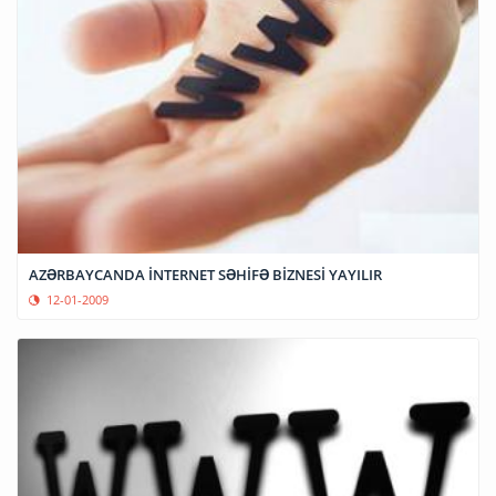
AZƏRBAYCANDA İNTERNET SƏHİFƏ BİZNESİ YAYILIR
12-01-2009