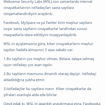
Websense Security Labs (WSL) son zamanlarda internet
cinayətkarlarının istifadəçiləri saxta saytlara
istiqamətləndirdiyini araşdırıb.
Facebook, MySpace və ya Twitter kimi məşhur saytlara
oxşar saxta saytların cinayətkarlar tərəfindən xüsusi
məqsədlərlə idarə edildiyini müəyyənləşdirib.
WSL-in açıqlamasına görə, kiber cinayətkarların məşhur
saytları hədəfə almasının 3 əsas səbəbi var:
1.Bu saytların çox məşhur olması. Beləcə, tələyə salmaq
üçün istifadəçi çox asan tapılır.
2.Bu saytların məzmunu dinamik olaraq dəyişir. İstifadəçi
aldadıldığına şübhə etmir.
3.İstifadəçilər bu saytlara inanır. Kiber cinayətkarlar da
şifrələri asanlıqla əldə edə bilirlər.
Qeyd edək ki, WSL-in apardığı araşdırmaya görə, Facebooka