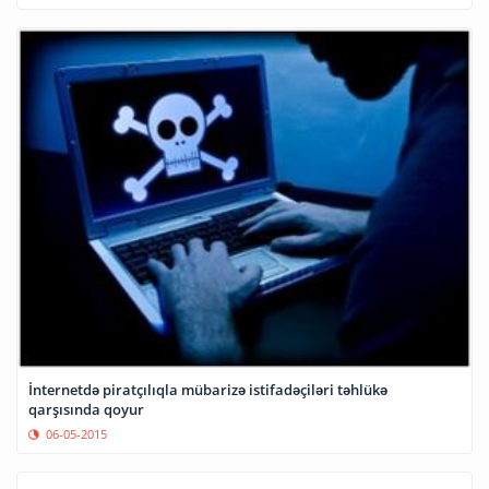
İnternetdə piratçılıqla mübarizə istifadəçiləri təhlükə
qarşısında qoyur
06-05-2015