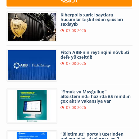
YAZARLAR
Kiberpolis xarici saytlara
hücumlar təşkil edən şəxsləri
saxlayıb
07-08-2026
Fitch ABB-nin reytinqini növbəti
dəfə yüksəltdi!
07-08-2026
“Əmək və Məşğulluq”
altsistemində hazırda 65 mindən
çox aktiv vakansiya var
07-08-2026
“Biletim.az” portalı üzərindən
onlayn bilet alanların sayı 2