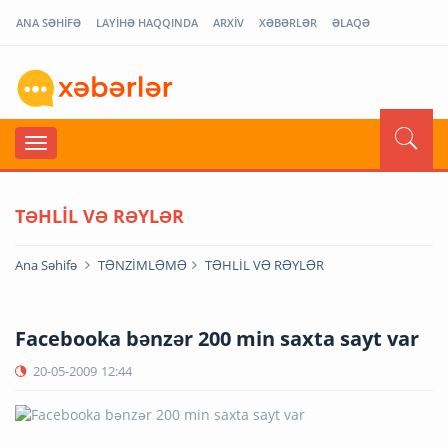
ANA SƏHİFƏ
LAYİHƏ HAQQINDA
ARXİV
XƏBƏRLƏR
ƏLAQƏ
TƏHLİL VƏ RƏYLƏR
Ana Səhifə
TƏNZİMLƏMƏ
TƏHLİL VƏ RƏYLƏR
Facebooka bənzər 200 min saxta sayt var
20-05-2009
12:44