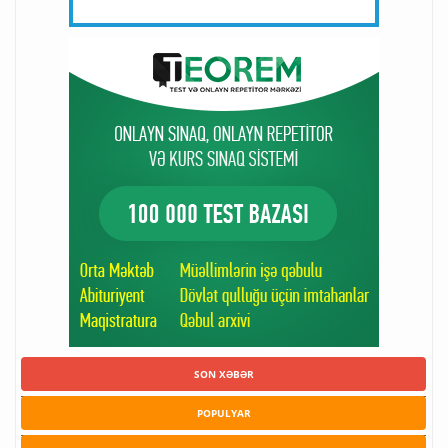
SON XƏBƏR
POPULYAR