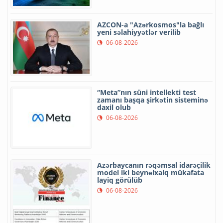
AZCON-a "Azərkosmos"la bağlı
yeni səlahiyyətlər verilib
06-08-2026
“Meta”nın süni intellekti test
zamanı başqa şirkətin sisteminə
daxil olub
06-08-2026
Azərbaycanın rəqəmsal idarəçilik
model iki beynəlxalq mükafata
layiq görülüb
06-08-2026