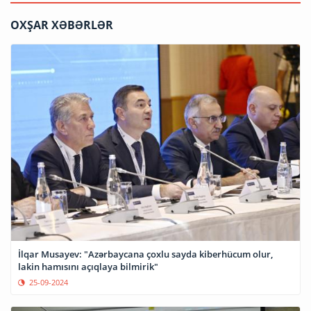
OXŞAR XƏBƏRLƏR
İlqar Musayev: "Azərbaycana çoxlu sayda kiberhücum olur,
lakin hamısını açıqlaya bilmirik"
25-09-2024