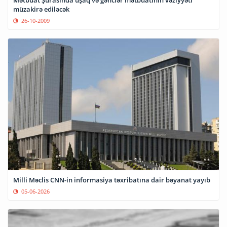
Mətbuat Şurasında uşaq və gənclər mətbuatının vəziyyəti
müzakirə ediləcək
26-10-2009
Milli Məclis CNN-in informasiya təxribatına dair bəyanat yayıb
05-06-2026