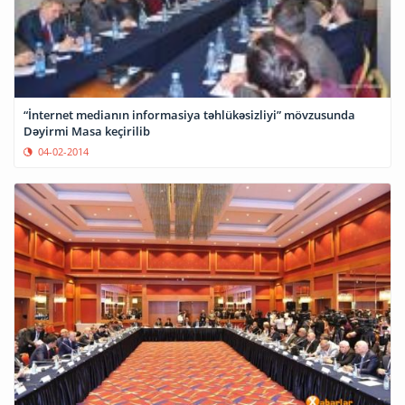
“İnternet medianın informasiya təhlükəsizliyi” mövzusunda
Dəyirmi Masa keçirilib
04-02-2014