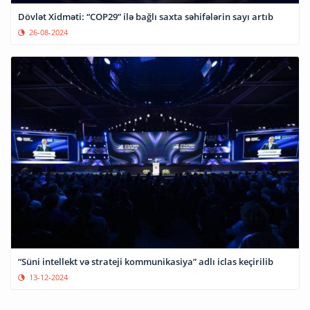
Dövlət Xidməti: “COP29” ilə bağlı saxta səhifələrin sayı artıb
26-08-2024
“Süni intellekt və strateji kommunikasiya” adlı iclas keçirilib
13-12-2024