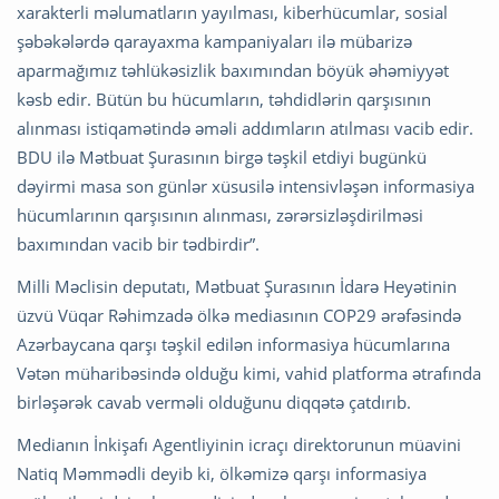
xarakterli məlumatların yayılması, kiberhücumlar, sosial
şəbəkələrdə qarayaxma kampaniyaları ilə mübarizə
aparmağımız təhlükəsizlik baxımından böyük əhəmiyyət
kəsb edir. Bütün bu hücumların, təhdidlərin qarşısının
alınması istiqamətində əməli addımların atılması vacib edir.
BDU ilə Mətbuat Şurasının birgə təşkil etdiyi bugünkü
dəyirmi masa son günlər xüsusilə intensivləşən informasiya
hücumlarının qarşısının alınması, zərərsizləşdirilməsi
baxımından vacib bir tədbirdir”.
Milli Məclisin deputatı, Mətbuat Şurasının İdarə Heyətinin
üzvü Vüqar Rəhimzadə ölkə mediasının COP29 ərəfəsində
Azərbaycana qarşı təşkil edilən informasiya hücumlarına
Vətən müharibəsində olduğu kimi, vahid platforma ətrafında
birləşərək cavab verməli olduğunu diqqətə çatdırıb.
Medianın İnkişafı Agentliyinin icraçı direktorunun müavini
Natiq Məmmədli deyib ki, ölkəmizə qarşı informasiya