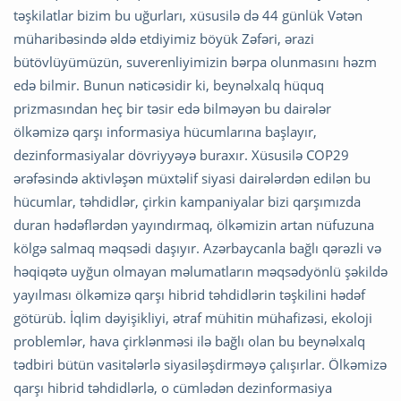
təşkilatlar bizim bu uğurları, xüsusilə də 44 günlük Vətən
müharibəsində əldə etdiyimiz böyük Zəfəri, ərazi
bütövlüyümüzün, suverenliyimizin bərpa olunmasını həzm
edə bilmir. Bunun nəticəsidir ki, beynəlxalq hüquq
prizmasından heç bir təsir edə bilməyən bu dairələr
ölkəmizə qarşı informasiya hücumlarına başlayır,
dezinformasiyalar dövriyyəyə buraxır. Xüsusilə COP29
ərəfəsində aktivləşən müxtəlif siyasi dairələrdən edilən bu
hücumlar, təhdidlər, çirkin kampaniyalar bizi qarşımızda
duran hədəflərdən yayındırmaq, ölkəmizin artan nüfuzuna
kölgə salmaq məqsədi daşıyır. Azərbaycanla bağlı qərəzli və
həqiqətə uyğun olmayan məlumatların məqsədyönlü şəkildə
yayılması ölkəmizə qarşı hibrid təhdidlərin təşkilini hədəf
götürüb. İqlim dəyişikliyi, ətraf mühitin mühafizəsi, ekoloji
problemlər, hava çirklənməsi ilə bağlı olan bu beynəlxalq
tədbiri bütün vasitələrlə siyasiləşdirməyə çalışırlar. Ölkəmizə
qarşı hibrid təhdidlərlə, o cümlədən dezinformasiya