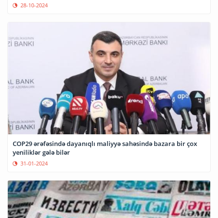
28-10-2024
COP29 ərəfəsində dayanıqlı maliyyə sahəsində bazara bir çox
yeniliklər gələ bilər
31-01-2024