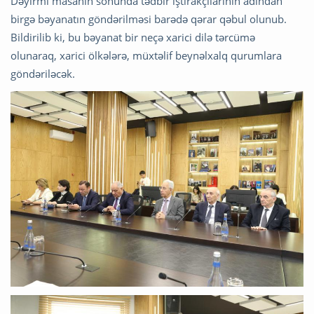
Dəyirmi masanın sonunda tədbir iştirakçılarının adından
birgə bəyanatın göndərilməsi barədə qərar qəbul olunub.
Bildirilib ki, bu bəyanat bir neçə xarici dilə tərcümə
olunaraq, xarici ölkələrə, müxtəlif beynəlxalq qurumlara
göndəriləcək.