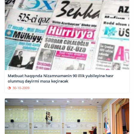
Mətbuat haqqında Nizamnamənin 90 illik yubileyinə həsr
olunmuş dəyirmi masa keçirəcək
30-10-2009