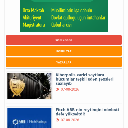
SON XƏBƏR
POPULYAR
YAZARLAR
Kiberpolis xarici saytlara
hücumlar təşkil edən şəxsləri
saxlayıb
07-08-2026
Fitch ABB-nin reytinqini növbəti
dəfə yüksəltdi!
07-08-2026