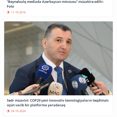
“Beynəlxalq mediada Azərbaycan mövzusu” müzakirə edilir-
Foto
11-10-2016
Sədr müavini: COP29 yeni innovativ texnologiyaların təqdimatı
üçün vacib bir platforma yaradacaq
24-10-2024