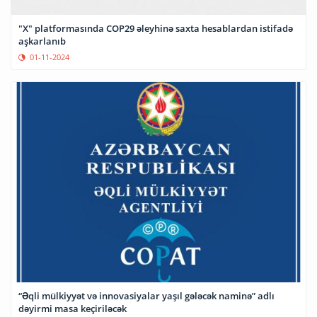
"X" platformasında COP29 əleyhinə saxta hesablardan istifadə
aşkarlanıb
01-11-2024
“Əqli mülkiyyət və innovasiyalar yaşıl gələcək naminə” adlı
dəyirmi masa keçiriləcək