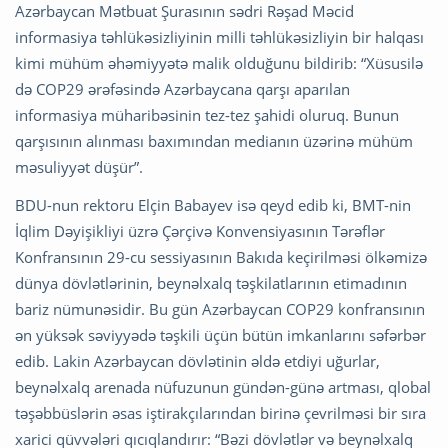
Azərbaycan Mətbuat Şurasının sədri Rəşad Məcid
informasiya təhlükəsizliyinin milli təhlükəsizliyin bir halqası
kimi mühüm əhəmiyyətə malik olduğunu bildirib: “Xüsusilə
də COP29 ərəfəsində Azərbaycana qarşı aparılan
informasiya müharibəsinin tez-tez şahidi oluruq. Bunun
qarşısının alınması baxımından medianın üzərinə mühüm
məsuliyyət düşür”.
BDU-nun rektoru Elçin Babayev isə qeyd edib ki, BMT-nin
İqlim Dəyişikliyi üzrə Çərçivə Konvensiyasının Tərəflər
Konfransının 29-cu sessiyasının Bakıda keçirilməsi ölkəmizə
dünya dövlətlərinin, beynəlxalq təşkilatlarının etimadının
bariz nümunəsidir. Bu gün Azərbaycan COP29 konfransının
ən yüksək səviyyədə təşkili üçün bütün imkanlarını səfərbər
edib. Lakin Azərbaycan dövlətinin əldə etdiyi uğurlar,
beynəlxalq arenada nüfuzunun gündən-günə artması, qlobal
təşəbbüslərin əsas iştirakçılarından birinə çevrilməsi bir sıra
xarici qüvvələri qıcıqlandırır: “Bəzi dövlətlər və beynəlxalq