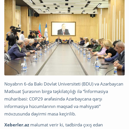
Noyabrın 6-da Bakı Dövlət Universiteti (BDU) və Azərbaycan
Mətbuat Şurasının birgə təşkilatçılığı ilə “İnformasiya
müharibəsi: COP29 ərəfəsində Azərbaycana qarşı
informasiya hücumlarının məqsəd və mahiyyəti”
mövzusunda dəyirmi masa keçirilib.
Xeberler.az
məlumat verir ki, tədbirdə çıxış edən