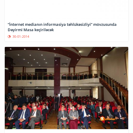
“İnternet medianın informasiya təhlükəsizliyi” mövzusunda
Dəyirmi Masa keçiriləcək
30-01-2014