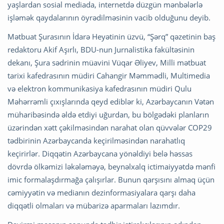
yaşlardan sosial mediada, internetdə düzgün mənbələrlə
işləmək qaydalarının öyrədilməsinin vacib olduğunu deyib.
Mətbuat Şurasının İdarə Heyətinin üzvü, “Şərq” qəzetinin baş
redaktoru Akif Aşırlı, BDU-nun Jurnalistika fakültəsinin
dekanı, Şura sədrinin müavini Vüqar Əliyev, Milli mətbuat
tarixi kafedrasının müdiri Cahangir Məmmədli, Multimedia
və elektron kommunikasiya kafedrasının müdiri Qulu
Məhərrəmli çıxışlarında qeyd ediblər ki, Azərbaycanın Vətən
müharibəsində əldə etdiyi uğurdan, bu bölgədəki planların
üzərindən xətt çəkilməsindən narahat olan qüvvələr COP29
tədbirinin Azərbaycanda keçirilməsindən narahatlıq
keçirirlər. Diqqətin Azərbaycana yönəldiyi belə həssas
dövrdə ölkəmizi ləkələməyə, beynəlxalq ictimaiyyətdə mənfi
imic formalaşdırmağa çalışırlar. Bunun qarşısını almaq üçün
cəmiyyətin və medianın dezinformasiyalara qarşı daha
diqqətli olmaları və mübarizə aparmaları lazımdır.