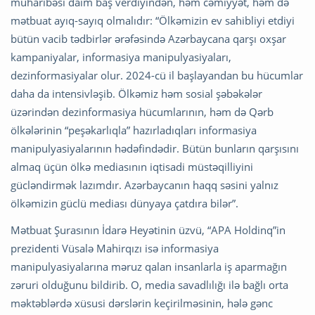
müharibəsi daim baş verdiyindən, həm cəmiyyət, həm də
mətbuat ayıq-sayıq olmalıdır: “Ölkəmizin ev sahibliyi etdiyi
bütün vacib tədbirlər ərəfəsində Azərbaycana qarşı oxşar
kampaniyalar, informasiya manipulyasiyaları,
dezinformasiyalar olur. 2024-cü il başlayandan bu hücumlar
daha da intensivləşib. Ölkəmiz həm sosial şəbəkələr
üzərindən dezinformasiya hücumlarının, həm də Qərb
ölkələrinin “peşəkarlıqla” hazırladıqları informasiya
manipulyasiyalarının hədəfindədir. Bütün bunların qarşısını
almaq üçün ölkə mediasının iqtisadi müstəqilliyini
gücləndirmək lazımdır. Azərbaycanın haqq səsini yalnız
ölkəmizin güclü mediası dünyaya çatdıra bilər”.
Mətbuat Şurasının İdarə Heyətinin üzvü, “APA Holdinq”in
prezidenti Vüsalə Mahirqızı isə informasiya
manipulyasiyalarına məruz qalan insanlarla iş aparmağın
zəruri olduğunu bildirib. O, media savadlılığı ilə bağlı orta
məktəblərdə xüsusi dərslərin keçirilməsinin, hələ gənc