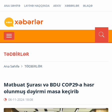
ANA SƏHİFƏ
LAYİHƏ HAQQINDA
ARXİV
XƏBƏRLƏR
ƏLAQƏ
TƏDBİRLƏR
Ana Səhifə
TƏDBİRLƏR
Mətbuat Şurası və BDU COP29-a həsr
olunmuş dəyirmi masa keçirib
06-11-2024
18:08