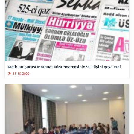
Mətbuat Şurası Mətbuat Nizamnaməsinin 90 illiyini qeyd etdi
31-10-2009