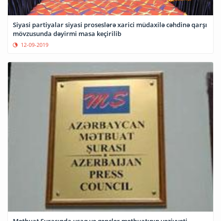
Siyasi partiyalar siyasi proseslərə xarici müdaxilə cəhdinə qarşı
mövzusunda dəyirmi masa keçirilib
12-09-2019