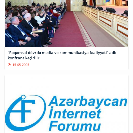
“Rəqəmsal dövrdə media və kommunikasiya fəaliyyəti” adlı
konfrans keçirilir
15-05-2025