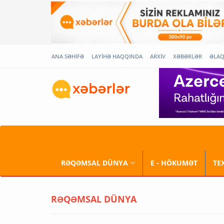
ANA SƏHİFƏ
LAYİHƏ HAQQINDA
ARXİV
XƏBƏRLƏR
ƏLA
RƏQƏMSAL DÜNYA
E - HÖKUMƏT
TE
RƏQƏMSAL DÜNYA