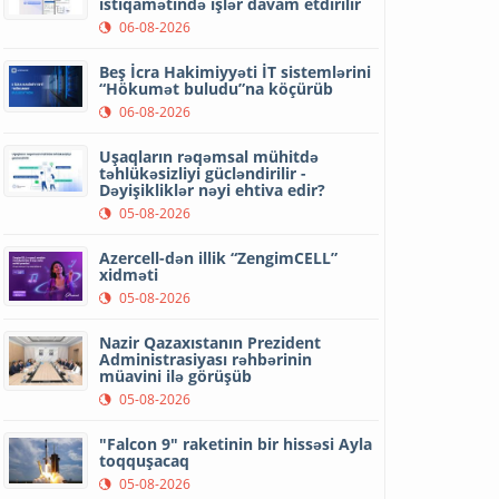
istiqamətində işlər davam etdirilir
06-08-2026
Beş İcra Hakimiyyəti İT sistemlərini
“Hökumət buludu”na köçürüb
06-08-2026
Uşaqların rəqəmsal mühitdə
təhlükəsizliyi gücləndirilir -
Dəyişikliklər nəyi ehtiva edir?
05-08-2026
Azercell-dən illik “ZengimCELL”
xidməti
05-08-2026
Nazir Qazaxıstanın Prezident
Administrasiyası rəhbərinin
müavini ilə görüşüb
05-08-2026
"Falcon 9" raketinin bir hissəsi Ayla
toqquşacaq
05-08-2026