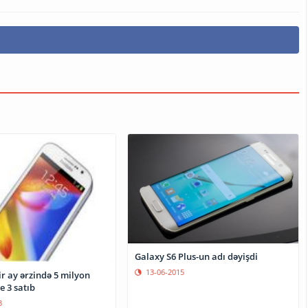
Galaxy S6 Plus-un adı dəyişdi
13-06-2015
r ay ərzində 5 milyon
e 3 satıb
3