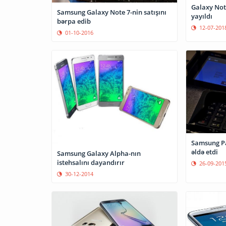
Galaxy Not
Samsung Galaxy Note 7-nin satışını
yayıldı
bərpa edib
12-07-201
01-10-2016
Samsung Pa
əldə etdi
Samsung Galaxy Alpha-nın
istehsalını dayandırır
26-09-201
30-12-2014