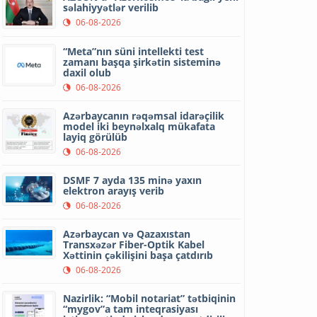
səlahiyyətlər verilib
06-08-2026
“Meta”nın süni intellekti test
zamanı başqa şirkətin sisteminə
daxil olub
06-08-2026
Azərbaycanın rəqəmsal idarəçilik
model iki beynəlxalq mükafata
layiq görülüb
06-08-2026
DSMF 7 ayda 135 minə yaxın
elektron arayış verib
06-08-2026
Azərbaycan və Qazaxıstan
Transxəzər Fiber-Optik Kabel
Xəttinin çəkilişini başa çatdırıb
06-08-2026
Nazirlik: “Mobil notariat” tətbiqinin
“mygov”a tam inteqrasiyası