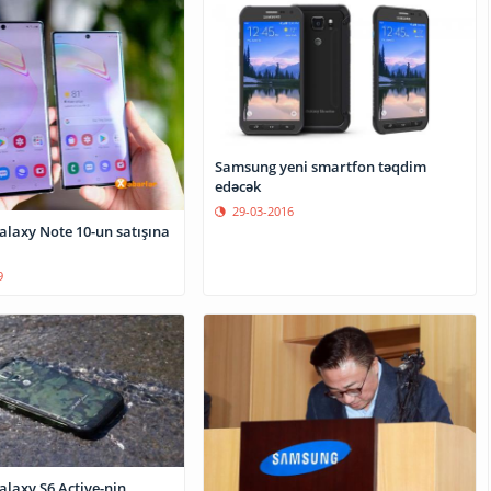
Samsung yeni smartfon təqdim
edəcək
29-03-2016
laxy Note 10-un satışına
9
laxy S6 Active-nin