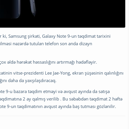
 ki, Samsung şirkəti, Galaxy Note 9-un təqdimat tarixini
dilməsi nəzərdə tutulan telefon son anda dizayn
çox əldə hərəkət həssaslığını artırmağı hədəfləyir.
ətinin vitse-prezidenti Lee Jae-Yong, ekran şüşəsinin qalınlığını
ğını daha da yaxşılaşdıracaq.
te 9-u bazara təqdim etməyi və avqust ayında da satışa
 təqdimatına 2 ay qalmış verilib . Bu səbəbdən təqdimat 2 həftə
ote 9-un təqdimatının avqust ayında baş tutması gözlənilir.