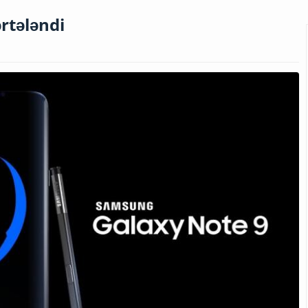
rtələndi