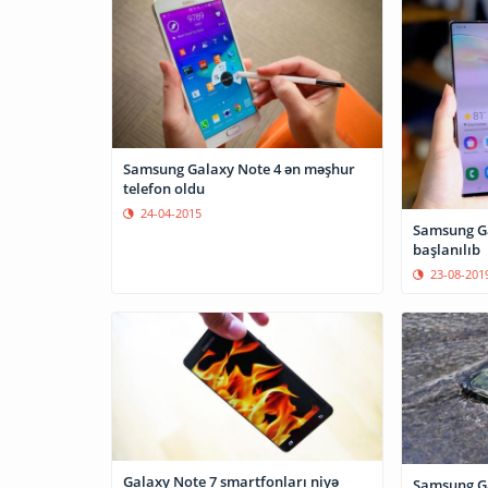
Samsung Galaxy Note 4 ən məşhur
telefon oldu
24-04-2015
Samsung Ga
başlanılıb
23-08-201
Galaxy Note 7 smartfonları niyə
Samsung Ga