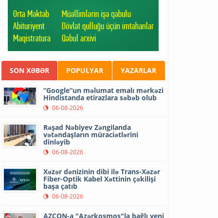
SON XƏBƏR
POPULYAR
YAZARLAR
“Google”un məlumat emalı mərkəzi
Hindistanda etirazlara səbəb olub
06-08-2026
Rəşad Nəbiyev Zəngilanda
vətəndaşların müraciətlərini
dinləyib
06-08-2026
Xəzər dənizinin dibi ilə Trans-Xəzər
Fiber-Optik Kabel Xəttinin çəkilişi
başa çatıb
06-08-2026
AZCON-a "Azərkosmos"la bağlı yeni