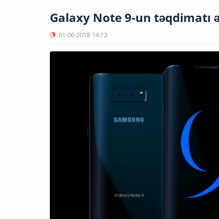
Galaxy Note 9-un təqdimatı ə
01-06-2018
14:13