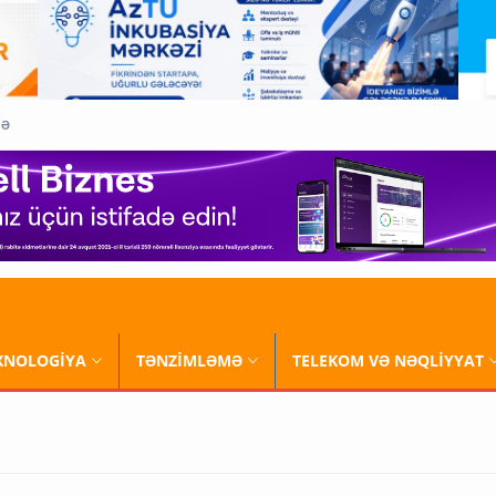
QƏ
XNOLOGİYA
TƏNZİMLƏMƏ
TELEKOM VƏ NƏQLİYYAT