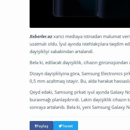
Xeberler.az
xarici mediaya istinadən məlumat verir
uzatmalı oldu. İyul ayında istehlakçılara təqdim e
dəyişikliyi səbəbindən ərtələndi.
Belə ki, ediləcək dəyişiklik, cihazın görünüşündən 
Dizayn dəyişikliyinə görə, Samsung Electronics şirk
0,5 mm azaltmaq istəyir. Bu, əldə hərəkət həssaslı
Qeyd edəki, Samsung şirkəti iyul ayında Galaxy No
buraxmağı planlaşdırırdı. Lakin dəyişiklik cihazın
sonraya ərtələnib. Belə ki, yeni Samsung Galaxy N
Paylaş
Tweet