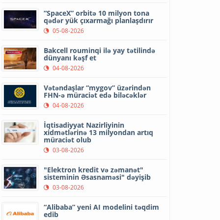
“SpaceX” orbitə 10 milyon tona
qədər yük çıxarmağı planlaşdırır
05-08-2026
Bakcell rouminqi ilə yay tətilində
dünyanı kəşf et
04-08-2026
Vətəndaşlar “mygov” üzərindən
FHN-ə müraciət edə biləcəklər
04-08-2026
İqtisadiyyat Nazirliyinin
xidmətlərinə 13 milyondan artıq
müraciət olub
03-08-2026
"Elektron kredit və zəmanət"
sisteminin Əsasnaməsi" dəyişib
03-08-2026
“Alibaba” yeni AI modelini təqdim
edib