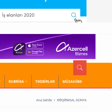
RUBRİKA
TƏDBİRLƏR
MÜSAHİBƏ
Ana Səhifə
RƏQƏMSAL DÜNYA