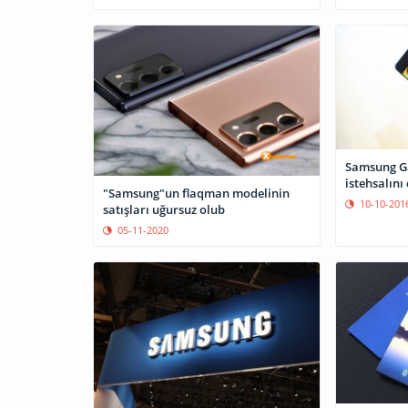
Samsung Ga
istehsalını
"Samsung"un flaqman modelinin
10-10-201
satışları uğursuz olub
05-11-2020