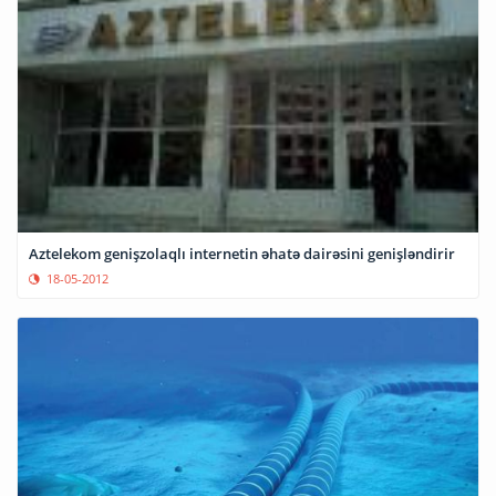
Aztelekom genişzolaqlı internetin əhatə dairəsini genişləndirir
18-05-2012