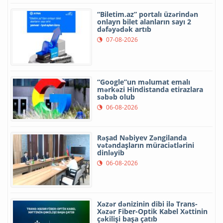
“Biletim.az” portalı üzərindən
onlayn bilet alanların sayı 2
dəfəyədək artıb
07-08-2026
“Google”un məlumat emalı
mərkəzi Hindistanda etirazlara
səbəb olub
06-08-2026
Rəşad Nəbiyev Zəngilanda
vətəndaşların müraciətlərini
dinləyib
06-08-2026
Xəzər dənizinin dibi ilə Trans-
Xəzər Fiber-Optik Kabel Xəttinin
çəkilişi başa çatıb