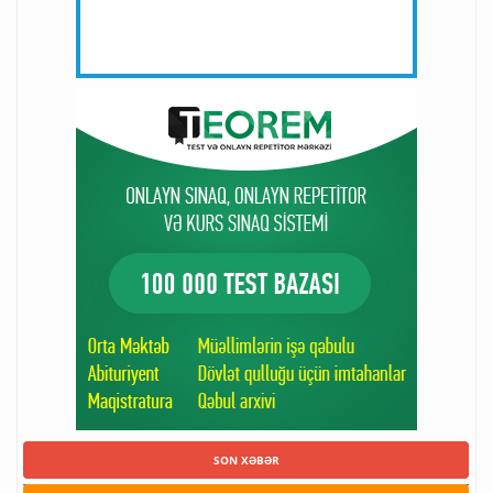
SON XƏBƏR