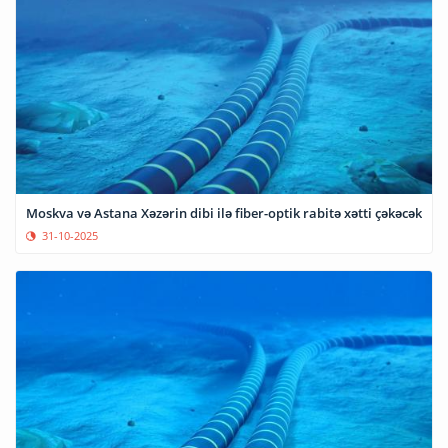
Moskva və Astana Xəzərin dibi ilə fiber-optik rabitə xətti çəkəcək
31-10-2025