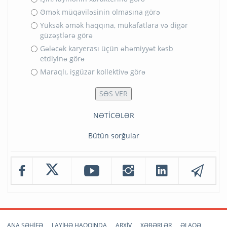
Əmək müqaviləsinin olmasına görə
Yüksək əmək haqqına, mükafatlara və digər
güzəştlərə görə
Gələcək karyerası üçün əhəmiyyət kəsb
etdiyinə görə
Maraqlı, işgüzar kollektivə görə
NƏTİCƏLƏR
Bütün sorğular
ANA SƏHİFƏ
LAYİHƏ HAQQINDA
ARXİV
XƏBƏRLƏR
ƏLAQƏ