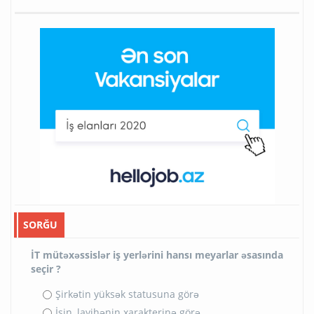
SORĞU
İT mütəxəssislər iş yerlərini hansı meyarlar əsasında
seçir ?
Şirkətin yüksək statusuna görə
İşin, layihənin xarakterinə görə