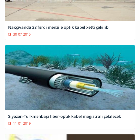
Naxçıvanda 28 fərdi mənzilə optik kabel xətti çəkilib
30-07-2015
Siyəzən-Türkmənbaşı fiber-optik kabel magistralı çəkiləcək
11-01-2019