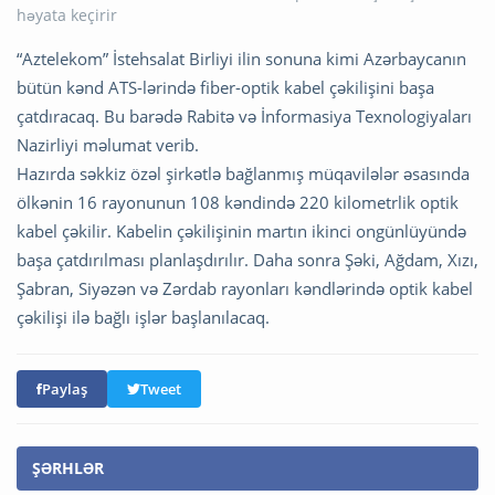
“Aztelekom” İstehsalat Birliyi ilin sonuna kimi Azərbaycanın
bütün kənd ATS-lərində fiber-optik kabel çəkilişini başa
çatdıracaq. Bu barədə Rabitə və İnformasiya Texnologiyaları
Nazirliyi məlumat verib.
Hazırda səkkiz özəl şirkətlə bağlanmış müqavilələr əsasında
ölkənin 16 rayonunun 108 kəndində 220 kilometrlik optik
kabel çəkilir. Kabelin çəkilişinin martın ikinci ongünlüyündə
başa çatdırılması planlaşdırılır. Daha sonra Şəki, Ağdam, Xızı,
Şabran, Siyəzən və Zərdab rayonları kəndlərində optik kabel
çəkilişi ilə bağlı işlər başlanılacaq.
Paylaş
Tweet
ŞƏRHLƏR