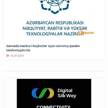
Gəncədə məcburi köçkünlər üçün salınmış qəsəbə
telefonlaşdırıldı
15-07-2019