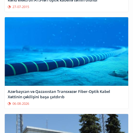
Kənd elektron ATS-ləri optik kabellə təmin olunur
27-07-2015
Azərbaycan və Qazaxıstan Transxəzər Fiber-Optik Kabel
Xəttinin çəkilişini başa çatdırıb
06-08-2026