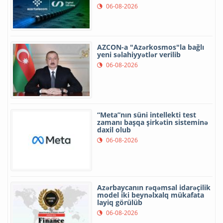
06-08-2026
AZCON-a "Azərkosmos"la bağlı
yeni səlahiyyətlər verilib
06-08-2026
“Meta”nın süni intellekti test
zamanı başqa şirkətin sisteminə
daxil olub
06-08-2026
Azərbaycanın rəqəmsal idarəçilik
model iki beynəlxalq mükafata
layiq görülüb
06-08-2026