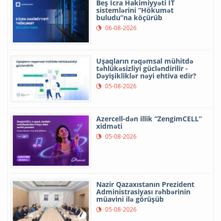
Beş İcra Hakimiyyəti İT
sistemlərini “Hökumət
buludu”na köçürüb
06-08-2026
Uşaqların rəqəmsal mühitdə
təhlükəsizliyi gücləndirilir -
Dəyişikliklər nəyi ehtiva edir?
05-08-2026
Azercell-dən illik “ZengimCELL”
xidməti
05-08-2026
Nazir Qazaxıstanın Prezident
Administrasiyası rəhbərinin
müavini ilə görüşüb
05-08-2026