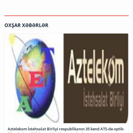
OXŞAR XƏBƏRLƏR
Aztelekom İstehsalat Birliyi respublikanın 35 kənd ATS-də optik-