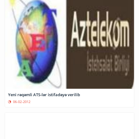
Yeni rəqəmli ATS-lər istifadəyə verilib
06-02-2012