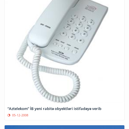
“Aztelekom” İB yeni rabitə obyektləri istifadəyə verib
05-12-2008