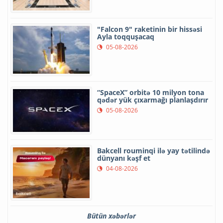
"Falcon 9" raketinin bir hissəsi
Ayla toqquşacaq
05-08-2026
“SpaceX” orbitə 10 milyon tona
qədər yük çıxarmağı planlaşdırır
05-08-2026
Bakcell rouminqi ilə yay tətilində
dünyanı kəşf et
04-08-2026
Bütün xəbərlər