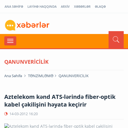
ANA SƏHİFƏ
LAYİHƏ HAQQINDA
ARXİV
XƏBƏRLƏR
ƏLAQƏ
QANUNVERİCİLİK
Ana Səhifə
TƏNZİMLƏMƏ
QANUNVERİCİLİK
Aztelekom kənd ATS-lərində fiber-optik
kabel çəkilişini həyata keçirir
14-03-2012
16:20