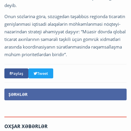
deyib.
Onun sözlərinə görə, sözügedən təşəbbüs regionda ticarətin
genişlənməsi iqtisadi əlaqələrin möhkəmlənməsi nöqteyi-
nəzərindən strateji əhəmiyyət daşıyır: “Müasir dövrdə qlobal
ticarət axınlarının səmərəli təşkili üçün gömrük xidmətləri
arasında koordinasiyanın sürətlənməsində rəqəmsallaşma
mühüm prioritetlərdən biridir”.
Paylaş
Tweet
ŞƏRHLƏR
OXŞAR XƏBƏRLƏR