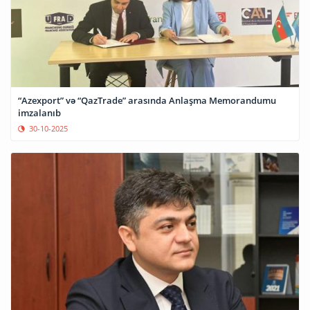
“Azexport” və “QazTrade” arasında Anlaşma Memorandumu
imzalanıb
30-10-2025