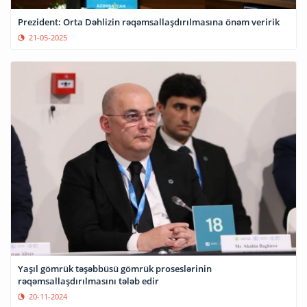
Prezident: Orta Dəhlizin rəqəmsallaşdırılmasına önəm veririk
21-05-2025
Yaşıl gömrük təşəbbüsü gömrük proseslərinin
rəqəmsallaşdırılmasını tələb edir
20-11-2024