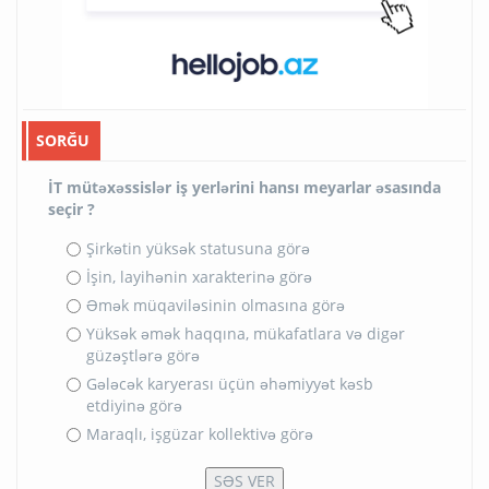
SORĞU
İT mütəxəssislər iş yerlərini hansı meyarlar əsasında
seçir ?
Şirkətin yüksək statusuna görə
İşin, layihənin xarakterinə görə
Əmək müqaviləsinin olmasına görə
Yüksək əmək haqqına, mükafatlara və digər
güzəştlərə görə
Gələcək karyerası üçün əhəmiyyət kəsb
etdiyinə görə
Maraqlı, işgüzar kollektivə görə