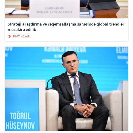
Strateji araşdırma və rəqəmsallaşma sahəsində qlobal trendlər
müzakirə edilib
18-01-2024