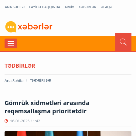
ANA SƏHİFƏ
LAYİHƏ HAQQINDA
ARXİV
XƏBƏRLƏR
ƏLAQƏ
TƏDBİRLƏR
Ana Səhifə
TƏDBİRLƏR
Gömrük xidmətləri arasında
rəqəmsallaşma prioritetdir
16-01-2025
11:42