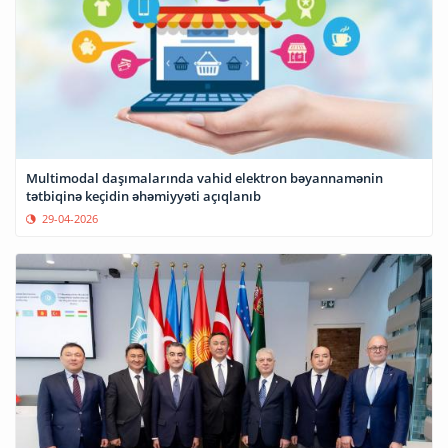
Multimodal daşımalarında vahid elektron bəyannamənin
tətbiqinə keçidin əhəmiyyəti açıqlanıb
29-04-2026