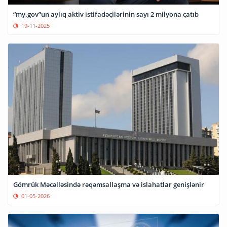
“my.gov”un aylıq aktiv istifadəçilərinin sayı 2 milyona çatıb
19-11-2025
Gömrük Məcəlləsində rəqəmsallaşma və islahatlar genişlənir
01-05-2026