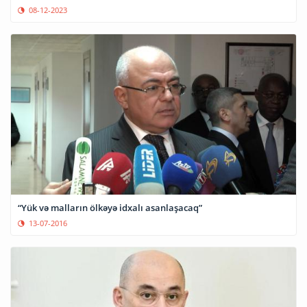
08-12-2023
“Yük və malların ölkəyə idxalı asanlaşacaq”
13-07-2016