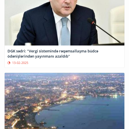
DGK sədri: "Vergi sistemində rəqəmsallaşma büdcə
ödənişlərindən yayınmanı azaldıb"
13-02-2025