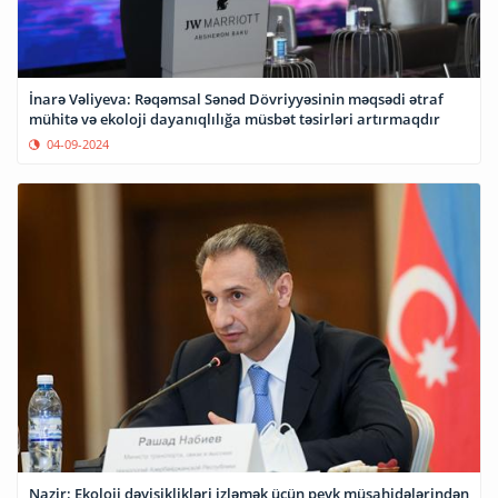
İnarə Vəliyeva: Rəqəmsal Sənəd Dövriyyəsinin məqsədi ətraf
mühitə və ekoloji dayanıqlılığa müsbət təsirləri artırmaqdır
04-09-2024
Nazir: Ekoloji dəyişiklikləri izləmək üçün peyk müşahidələrindən