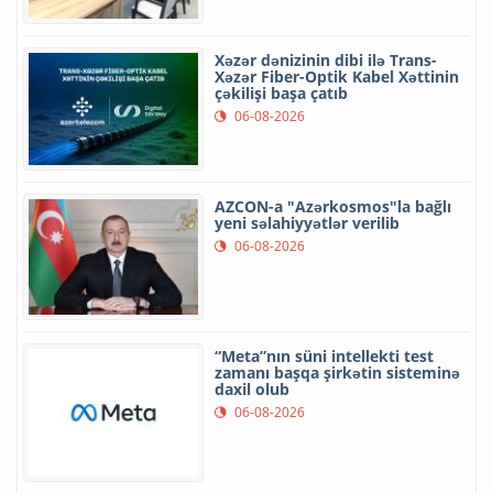
Xəzər dənizinin dibi ilə Trans-
Xəzər Fiber-Optik Kabel Xəttinin
çəkilişi başa çatıb
06-08-2026
AZCON-a "Azərkosmos"la bağlı
yeni səlahiyyətlər verilib
06-08-2026
“Meta”nın süni intellekti test
zamanı başqa şirkətin sisteminə
daxil olub
06-08-2026