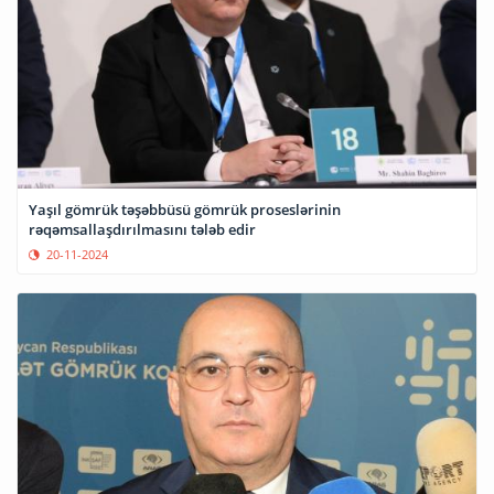
Yaşıl gömrük təşəbbüsü gömrük proseslərinin
rəqəmsallaşdırılmasını tələb edir
20-11-2024