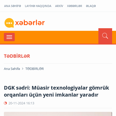
ANA SƏHİFƏ
LAYİHƏ HAQQINDA
ARXİV
XƏBƏRLƏR
ƏLAQƏ
TƏDBİRLƏR
Ana Səhifə
TƏDBİRLƏR
DGK sədri: Müasir texnologiyalar gömrük
orqanları üçün yeni imkanlar yaradır
20-11-2024
16:13