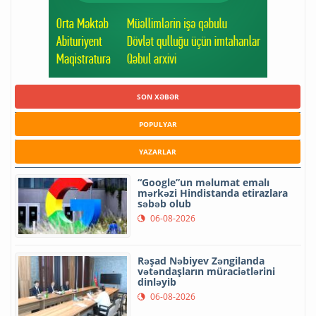
SON XƏBƏR
POPULYAR
YAZARLAR
“Google”un məlumat emalı
mərkəzi Hindistanda etirazlara
səbəb olub
06-08-2026
Rəşad Nəbiyev Zəngilanda
vətəndaşların müraciətlərini
dinləyib
06-08-2026