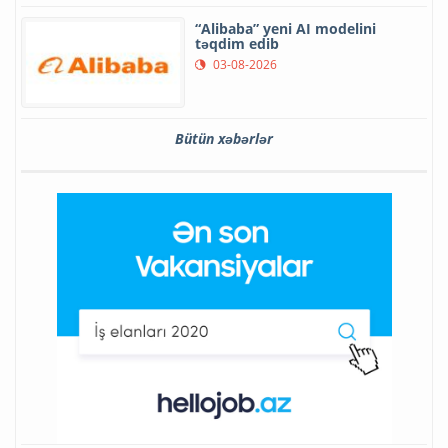
“Alibaba” yeni AI modelini
təqdim edib
03-08-2026
Bütün xəbərlər