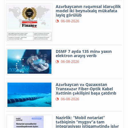
Azərbaycanın rəqəmsal idarəçilik
model iki beynəlxalq mükafata
layiq görülüb
06-08-2026
DSMF 7 ayda 135 minə yaxın
elektron arayış verib
06-08-2026
Azərbaycan və Qazaxıstan
Transxəzər Fiber-Optik Kabel
Xəttinin çəkilişini başa çatdırıb
06-08-2026
Nazirlik: “Mobil notariat”
tətbiqinin “mygov”a tam
inteqrasiyası istiqamətində işlər