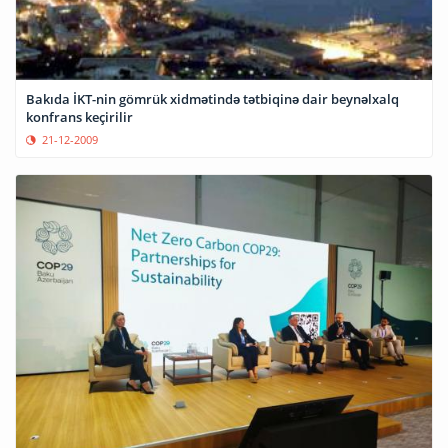
Bakıda İKT-nin gömrük xidmətində tətbiqinə dair beynəlxalq
konfrans keçirilir
21-12-2009