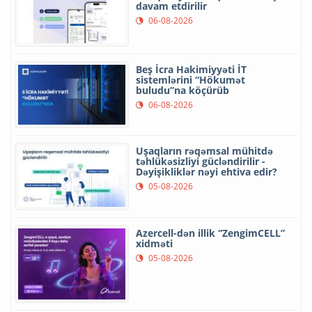
davam etdirilir
06-08-2026
Beş İcra Hakimiyyəti İT
sistemlərini “Hökumət
buludu”na köçürüb
06-08-2026
Uşaqların rəqəmsal mühitdə
təhlükəsizliyi gücləndirilir -
Dəyişikliklər nəyi ehtiva edir?
05-08-2026
Azercell-dən illik “ZengimCELL”
xidməti
05-08-2026