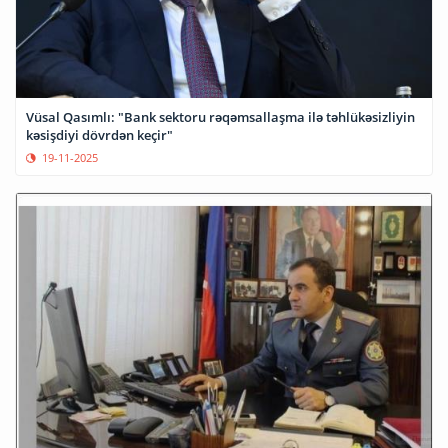
Vüsal Qasımlı: "Bank sektoru rəqəmsallaşma ilə təhlükəsizliyin
kəsişdiyi dövrdən keçir"
19-11-2025