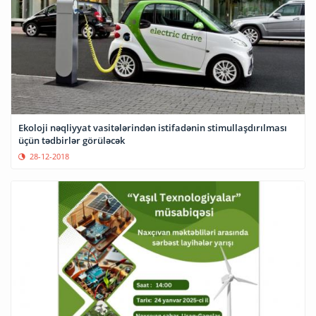
Ekoloji nəqliyyat vasitələrindən istifadənin stimullaşdırılması
üçün tədbirlər görüləcək
28-12-2018