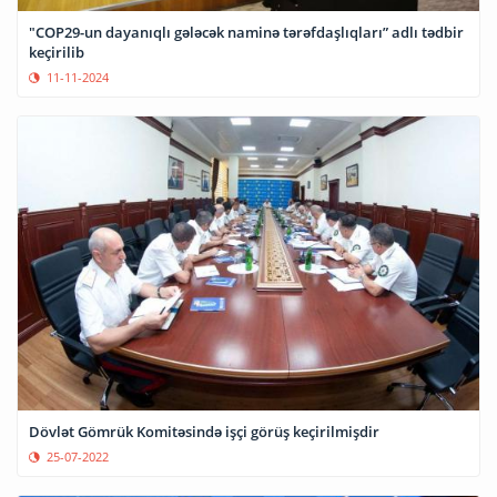
"COP29-un dayanıqlı gələcək naminə tərəfdaşlıqları” adlı tədbir
keçirilib
11-11-2024
Dövlət Gömrük Komitəsində işçi görüş keçirilmişdir
25-07-2022