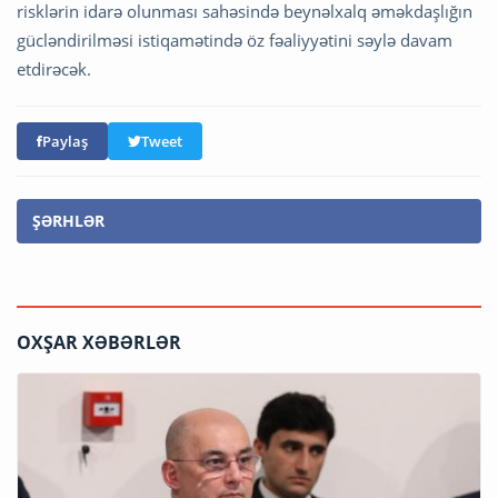
risklərin idarə olunması sahəsində beynəlxalq əməkdaşlığın
gücləndirilməsi istiqamətində öz fəaliyyətini səylə davam
etdirəcək.
Paylaş
Tweet
ŞƏRHLƏR
OXŞAR XƏBƏRLƏR