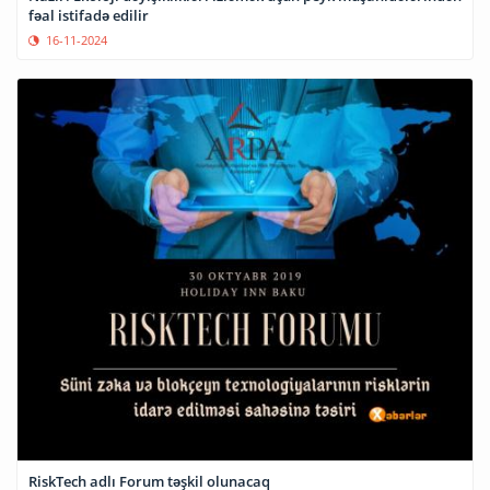
fəal istifadə edilir
16-11-2024
RiskTech adlı Forum təşkil olunacaq