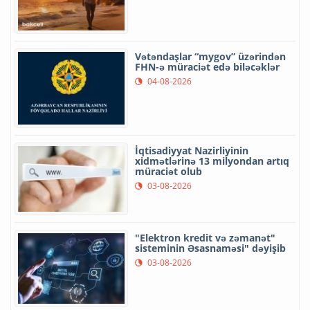
Vətəndaşlar “mygov” üzərindən
FHN-ə müraciət edə biləcəklər
04-08-2026
İqtisadiyyat Nazirliyinin
xidmətlərinə 13 milyondan artıq
müraciət olub
03-08-2026
"Elektron kredit və zəmanət"
sisteminin Əsasnaməsi" dəyişib
03-08-2026