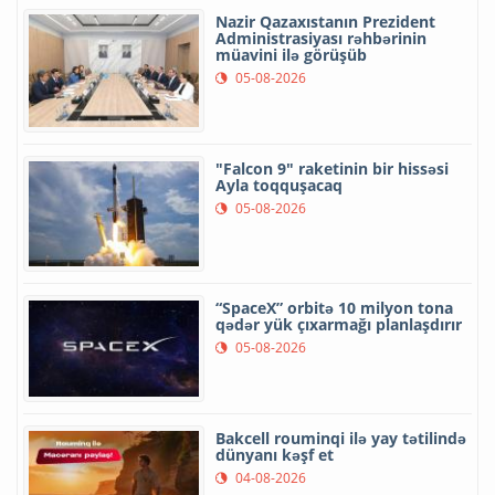
Nazir Qazaxıstanın Prezident
Administrasiyası rəhbərinin
müavini ilə görüşüb
05-08-2026
"Falcon 9" raketinin bir hissəsi
Ayla toqquşacaq
05-08-2026
“SpaceX” orbitə 10 milyon tona
qədər yük çıxarmağı planlaşdırır
05-08-2026
Bakcell rouminqi ilə yay tətilində
dünyanı kəşf et
04-08-2026