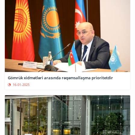
Gömrük xidmətləri arasında rəqəmsallaşma prioritetdir
16-01-2025