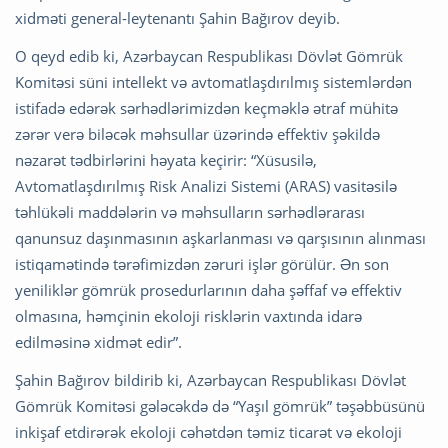
xidməti general-leytenantı Şahin Bağırov deyib.
O qeyd edib ki, Azərbaycan Respublikası Dövlət Gömrük
Komitəsi süni intellekt və avtomatlaşdırılmış sistemlərdən
istifadə edərək sərhədlərimizdən keçməklə ətraf mühitə
zərər verə biləcək məhsullar üzərində effektiv şəkildə
nəzarət tədbirlərini həyata keçirir: “Xüsusilə,
Avtomatlaşdırılmış Risk Analizi Sistemi (ARAS) vasitəsilə
təhlükəli maddələrin və məhsulların sərhədlərarası
qanunsuz daşınmasının aşkarlanması və qarşısının alınması
istiqamətində tərəfimizdən zəruri işlər görülür. Ən son
yeniliklər gömrük prosedurlarının daha şəffaf və effektiv
olmasına, həmçinin ekoloji risklərin vaxtında idarə
edilməsinə xidmət edir”.
Şahin Bağırov bildirib ki, Azərbaycan Respublikası Dövlət
Gömrük Komitəsi gələcəkdə də “Yaşıl gömrük” təşəbbüsünü
inkişaf etdirərək ekoloji cəhətdən təmiz ticarət və ekoloji