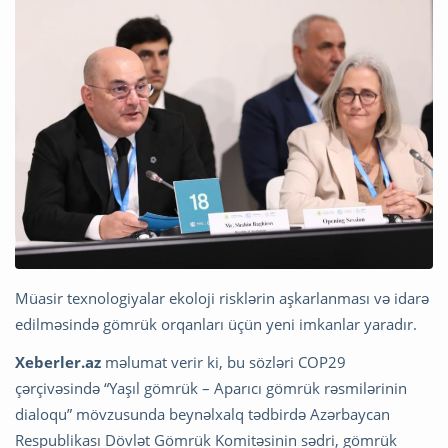
Müasir texnologiyalar ekoloji risklərin aşkarlanması və idarə
edilməsində gömrük orqanları üçün yeni imkanlar yaradır.
Xeberler.az
məlumat verir ki, bu sözləri COP29
çərçivəsində “Yaşıl gömrük – Aparıcı gömrük rəsmilərinin
dialoqu” mövzusunda beynəlxalq tədbirdə Azərbaycan
Respublikası Dövlət Gömrük Komitəsinin sədri, gömrük