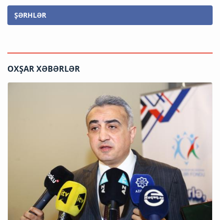
ŞƏRHLƏR
OXŞAR XƏBƏRLƏR