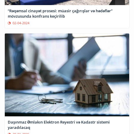
“Rəqəmsal cinayət prosesi: müasir çağırışlar və hədəflər”
mövzusunda konfrans keçirilib
02-04-2024
Daşınmaz Əmlakın Elektron Reyestri və Kadastr sistemi
yaradılacaq