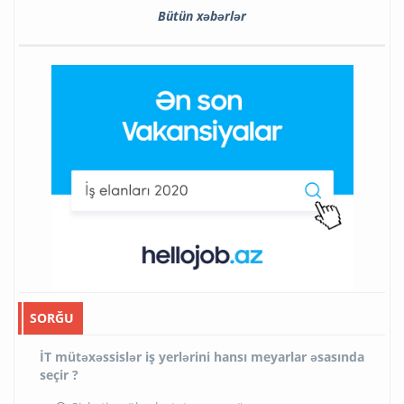
Bütün xəbərlər
SORĞU
İT mütəxəssislər iş yerlərini hansı meyarlar əsasında
seçir ?