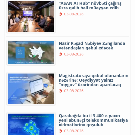
“ASAN AI Hub” növbəti çağırış
üzrə qalib həll müəyyən edib
03-08-2026
Nazir Rəşad Nəbiyev Zəngilanda
vətəndaşları qəbul edəcək
03-08-2026
Magistraturaya qəbul olunanların
nəzərinə: Qeydiyyat yalnız
“mygov” üzərindən aparılacaq
03-08-2026
Qarabağda bu il 3 400-ə yaxın
yeni abunəçi telekommunikasiya
xidmətlərinə qoşulub
03-08-2026