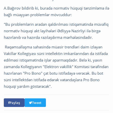
A.Bağırov bildirib ki, burada normativ hüquqi tənzimləmə ilə
bağlı müəyyən problemlər mövcuddur:
"Bu problemlərin aradan qaldırılması istiqamətində müvafiq
normativ hüquqi akt layihələri Ədliyyə Nazirliyi ilə birgə
hazırlanıb və hazırda razılaşdırma mərhələsindədir.
Rəqəmsallaşma sahəsində müasir trendləri daim izləyən
Vəkillər Kollegiyası süni intellektin imkanlarından da istifadə
edilməsi istiqamətində işlər aparmaqdadır. Belə ki, yaxın
zamanda Kollegiyanın "Elektron vəkillik" Komitəsi tərəfindən
hazırlanan "Pro Bono" çat botu istifadəyə verəcək. Bu bot
süni intellektdən istifadə edərək vətəndaşlara Pro Bono
hüquqi yardım göstərəcək".
Paylaş
Tweet