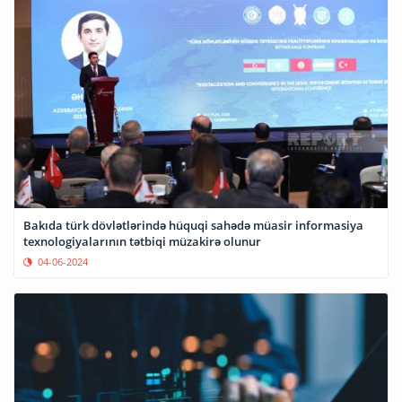
Bakıda türk dövlətlərində hüquqi sahədə müasir informasiya
texnologiyalarının tətbiqi müzakirə olunur
04-06-2024