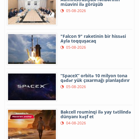
müavini ilə görüşüb
05-08-2026
"Falcon 9" raketinin bir hissəsi
Ayla toqquşacaq
05-08-2026
“SpaceX” orbitə 10 milyon tona
qədər yük çıxarmağı planlaşdırır
05-08-2026
Bakcell rouminqi ilə yay tətilində
dünyanı kəşf et
04-08-2026