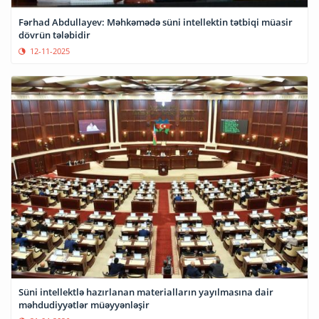
Fərhad Abdullayev: Məhkəmədə süni intellektin tətbiqi müasir
dövrün tələbidir
12-11-2025
Süni intellektlə hazırlanan materialların yayılmasına dair
məhdudiyyətlər müəyyənləşir