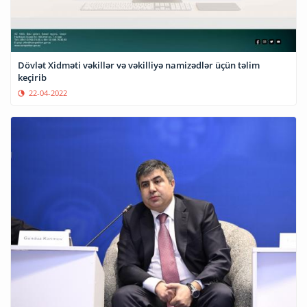
Dövlət Xidməti vəkillər və vəkilliyə namizədlər üçün təlim
keçirib
22-04-2022