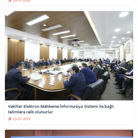
29-01-2026
Vəkillər Elektron Məhkəmə İnformasiya Sistemi ilə bağlı
təlimlərə cəlb olunurlar
23-01-2019