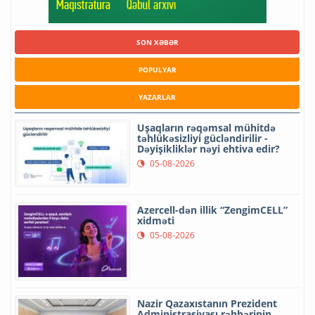
SON XƏBƏR
POPULYAR
YAZARLAR
Uşaqların rəqəmsal mühitdə
təhlükəsizliyi gücləndirilir -
Dəyişikliklər nəyi ehtiva edir?
05-08-2026
Azercell-dən illik “ZengimCELL”
xidməti
05-08-2026
Nazir Qazaxıstanın Prezident
Administrasiyası rəhbərinin