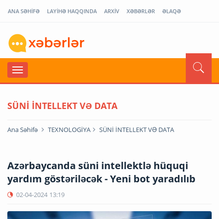
ANA SƏHİFƏ
LAYİHƏ HAQQINDA
ARXİV
XƏBƏRLƏR
ƏLAQƏ
SÜNİ İNTELLEKT VƏ DATA
Ana Səhifə
TEXNOLOGİYA
SÜNİ İNTELLEKT VƏ DATA
Azərbaycanda süni intellektlə hüquqi
yardım göstəriləcək - Yeni bot yaradılıb
02-04-2024
13:19