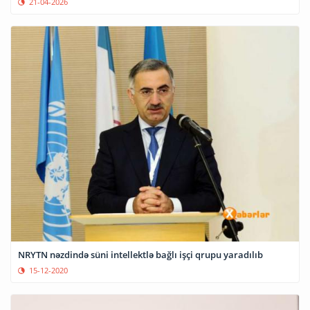
21-04-2026
NRYTN nəzdində süni intellektlə bağlı işçi qrupu yaradılıb
15-12-2020