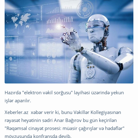
Hazırda "elektron vəkil sorğusu" layihəsi üzərində yekun
işlər aparılır.
Xeberler.az xəbər verir ki, bunu Vəkillər Kollegiyasınən
rəyasət heyətinin sədri Anar Bağırov bu gün keçirilən
"Rəqəmsal cinayət prosesi: müasir çağırışlar və hədəflər"
mövzusunda konfransda deyib.