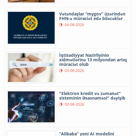
Vətəndaşlar “mygov” üzərindən
FHN-ə müraciət edə biləcəklər
04-08-2026
İqtisadiyyat Nazirliyinin
xidmətlərinə 13 milyondan artıq
müraciət olub
03-08-2026
"Elektron kredit və zəmanət"
sisteminin Əsasnaməsi" dəyişib
03-08-2026
“Alibaba” yeni AI modelini