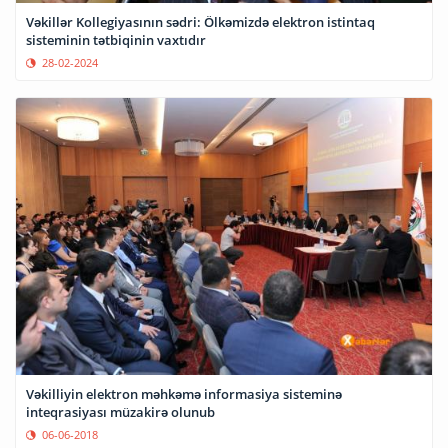
Vəkillər Kollegiyasının sədri: Ölkəmizdə elektron istintaq
sisteminin tətbiqinin vaxtıdır
28-02-2024
Vəkilliyin elektron məhkəmə informasiya sisteminə
inteqrasiyası müzakirə olunub
06-06-2018