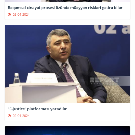
Rəqəmsal cinayət prosesi özündə müəyyən riskləri gətirə bilər
02-04-2024
“E-justice” platforması yaradılır
02-04-2024