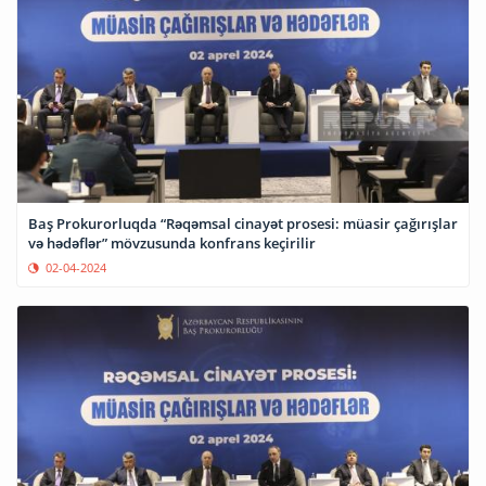
Baş Prokurorluqda “Rəqəmsal cinayət prosesi: müasir çağırışlar
və hədəflər” mövzusunda konfrans keçirilir
02-04-2024