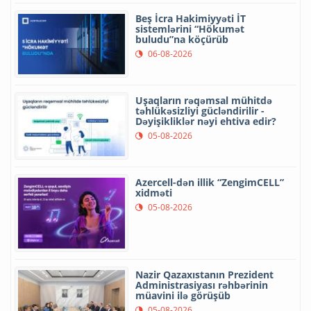
Beş İcra Hakimiyyəti İT
sistemlərini “Hökumət
buludu”na köçürüb
06-08-2026
Uşaqların rəqəmsal mühitdə
təhlükəsizliyi gücləndirilir -
Dəyişikliklər nəyi ehtiva edir?
05-08-2026
Azercell-dən illik “ZengimCELL”
xidməti
05-08-2026
Nazir Qazaxıstanın Prezident
Administrasiyası rəhbərinin
müavini ilə görüşüb
05-08-2026