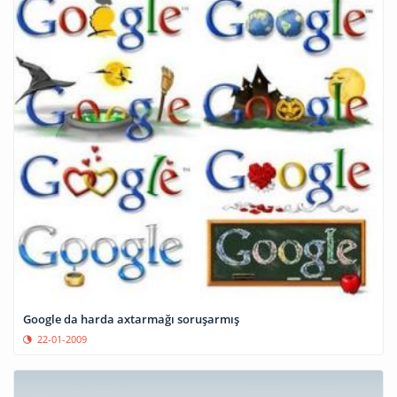
Google da harda axtarmağı soruşarmış
22-01-2009