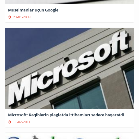
Müsəlmanlar üçün Google
23-01-2009
Microsoft: Rəqiblərin plagiatda ittihamları sadəcə həqarətdi
11-02-2011