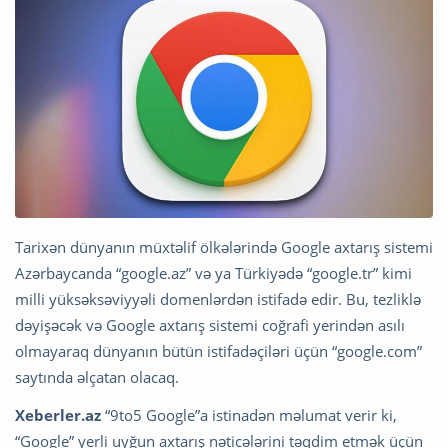
Tarixən dünyanın müxtəlif ölkələrində Google axtarış sistemi
Azərbaycanda “google.az” və ya Türkiyədə “google.tr” kimi
milli yüksəksəviyyəli domenlərdən istifadə edir. Bu, tezliklə
dəyişəcək və Google axtarış sistemi coğrafi yerindən asılı
olmayaraq dünyanın bütün istifadəçiləri üçün “google.com”
saytında əlçatan olacaq.
Xeberler.az
“9to5 Google”a istinadən məlumat verir ki,
“Google” yerli uyğun axtarış nəticələrini təqdim etmək üçün