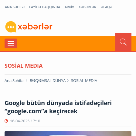
ANA SƏHİFƏ
LAYİHƏ HAQQINDA
ARXİV
XƏBƏRLƏR
ƏLAQƏ
SOSİAL MEDIA
Ana Səhifə
RƏQƏMSAL DÜNYA
SOSİAL MEDIA
Google bütün dünyada istifadəçiləri
“google.com”a keçirəcək
16-04-2025
17:10