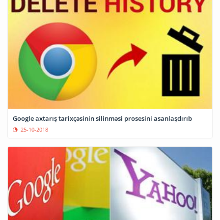
Google axtarış tarixçəsinin silinməsi prosesini asanlaşdırıb
25-10-2018