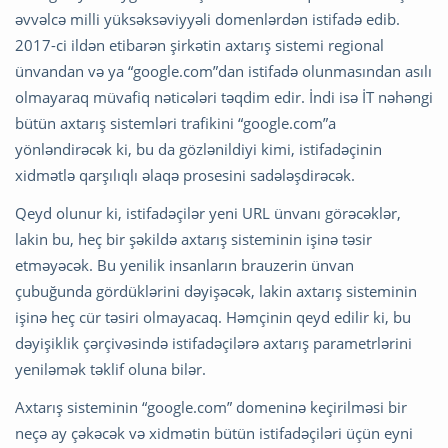
əvvəlcə milli yüksəksəviyyəli domenlərdən istifadə edib.
2017-ci ildən etibarən şirkətin axtarış sistemi regional
ünvandan və ya “google.com”dan istifadə olunmasından asılı
olmayaraq müvafiq nəticələri təqdim edir. İndi isə İT nəhəngi
bütün axtarış sistemləri trafikini “google.com”a
yönləndirəcək ki, bu da gözlənildiyi kimi, istifadəçinin
xidmətlə qarşılıqlı əlaqə prosesini sadələşdirəcək.
Qeyd olunur ki, istifadəçilər yeni URL ünvanı görəcəklər,
lakin bu, heç bir şəkildə axtarış sisteminin işinə təsir
etməyəcək. Bu yenilik insanların brauzerin ünvan
çubuğunda gördüklərini dəyişəcək, lakin axtarış sisteminin
işinə heç cür təsiri olmayacaq. Həmçinin qeyd edilir ki, bu
dəyişiklik çərçivəsində istifadəçilərə axtarış parametrlərini
yeniləmək təklif oluna bilər.
Axtarış sisteminin “google.com” domeninə keçirilməsi bir
neçə ay çəkəcək və xidmətin bütün istifadəçiləri üçün eyni