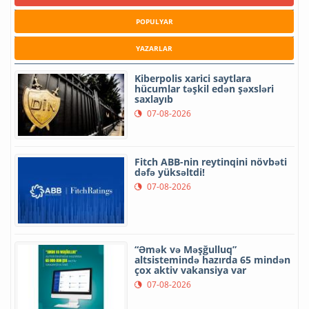
POPULYAR
YAZARLAR
Kiberpolis xarici saytlara
hücumlar təşkil edən şəxsləri
saxlayıb
07-08-2026
Fitch ABB-nin reytinqini növbəti
dəfə yüksəltdi!
07-08-2026
“Əmək və Məşğulluq”
altsistemində hazırda 65 mindən
çox aktiv vakansiya var
07-08-2026