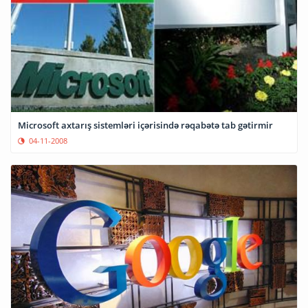
Microsoft axtarış sistemləri içərisində rəqabətə tab gətirmir
04-11-2008