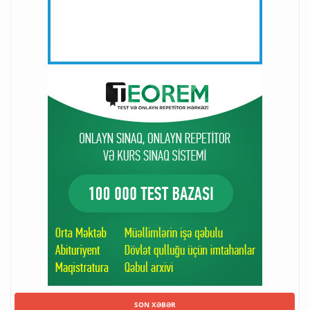
SON XƏBƏR