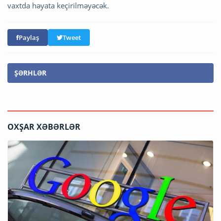
vaxtda həyata keçirilməyəcək.
Paylaş
Tweet
ŞƏRHLƏR
OXŞAR XƏBƏRLƏR