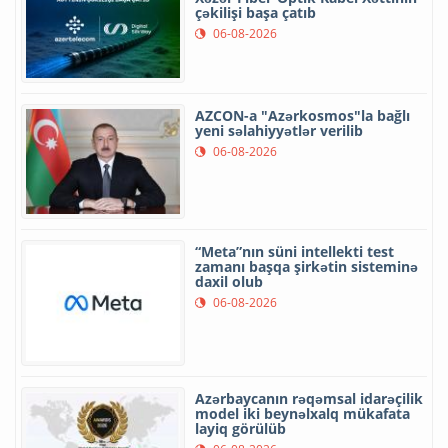
çəkilişi başa çatıb
06-08-2026
AZCON-a "Azərkosmos"la bağlı
yeni səlahiyyətlər verilib
06-08-2026
“Meta”nın süni intellekti test
zamanı başqa şirkətin sisteminə
daxil olub
06-08-2026
Azərbaycanın rəqəmsal idarəçilik
model iki beynəlxalq mükafata
layiq görülüb