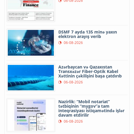
06-08-2026
DSMF 7 ayda 135 minə yaxın
elektron arayış verib
06-08-2026
Azərbaycan və Qazaxıstan
Transxəzər Fiber-Optik Kabel
Xəttinin çəkilişini başa çatdırıb
06-08-2026
Nazirlik: “Mobil notariat”
tətbiqinin “mygov”a tam
inteqrasiyası istiqamətində işlər
davam etdirilir
06-08-2026