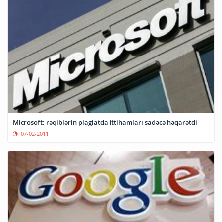
Microsoft: rəqiblərin plagiatda ittihamları sadəcə həqarətdi
07-02-2011