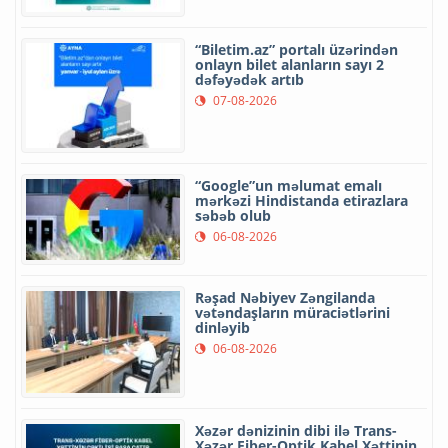
“Biletim.az” portalı üzərindən
onlayn bilet alanların sayı 2
dəfəyədək artıb
07-08-2026
“Google”un məlumat emalı
mərkəzi Hindistanda etirazlara
səbəb olub
06-08-2026
Rəşad Nəbiyev Zəngilanda
vətəndaşların müraciətlərini
dinləyib
06-08-2026
Xəzər dənizinin dibi ilə Trans-
Xəzər Fiber-Optik Kabel Xəttinin