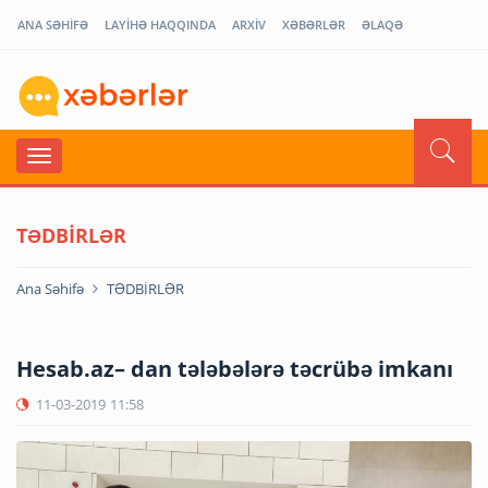
ANA SƏHİFƏ
LAYİHƏ HAQQINDA
ARXİV
XƏBƏRLƏR
ƏLAQƏ
TƏDBİRLƏR
Ana Səhifə
TƏDBİRLƏR
Hesab.az– dan tələbələrə təcrübə imkanı
11-03-2019
11:58