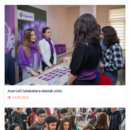
Azercell tələbələrə dəstək oldu
14-03-2018