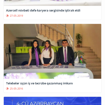
Azercell növbəti dəfə karyera sərgisində iştirak etdi
27-05-2019
Tələbələr üçün iş və təcrübə qazanmaq imkanı
25-05-2016