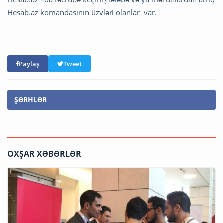
Hesab.az komandasının üzvləri olanlar var.
Paylaş
Tweet
ŞƏRHLƏR
OXŞAR XƏBƏRLƏR