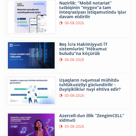
Nazirlik: “Mobil notariat”
tətbiqinin “mygov”a tam
inteqrasiyası istiqamətində işlər
davam etdirilir
06-08-2026
Beş İcra Hakimiyyəti İT
sistemlərini “Hökumət
buludu”na köçürüb
06-08-2026
Uşaqların rəqəmsal mühitdə
təhlükəsizliyi gücləndirilir -
Dəyişikliklər nəyi ehtiva edir?
05-08-2026
Azercell-dən illik “ZengimCELL”
xidməti
05-08-2026