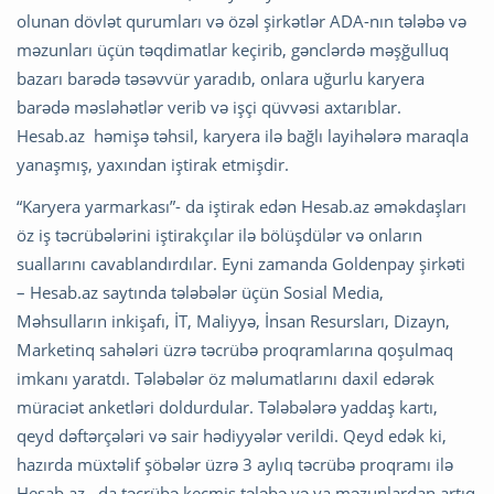
olunan dövlət qurumları və özəl şirkətlər ADA-nın tələbə və
məzunları üçün təqdimatlar keçirib, gənclərdə məşğulluq
bazarı barədə təsəvvür yaradıb, onlara uğurlu karyera
barədə məsləhətlər verib və işçi qüvvəsi axtarıblar.
Hesab.az həmişə təhsil, karyera ilə bağlı layihələrə maraqla
yanaşmış, yaxından iştirak etmişdir.
“Karyera yarmarkası”- da iştirak edən Hesab.az əməkdaşları
öz iş təcrübələrini iştirakçılar ilə bölüşdülər və onların
suallarını cavablandırdılar. Eyni zamanda Goldenpay şirkəti
– Hesab.az saytında tələbələr üçün Sosial Media,
Məhsulların inkişafı, İT, Maliyyə, İnsan Resursları, Dizayn,
Marketinq sahələri üzrə təcrübə proqramlarına qoşulmaq
imkanı yaratdı. Tələbələr öz məlumatlarını daxil edərək
müraciət anketləri doldurdular. Tələbələrə yaddaş kartı,
qeyd dəftərçələri və sair hədiyyələr verildi. Qeyd edək ki,
hazırda müxtəlif şöbələr üzrə 3 aylıq təcrübə proqramı ilə
Hesab.az –da təcrübə keçmiş tələbə və ya məzunlardan artıq