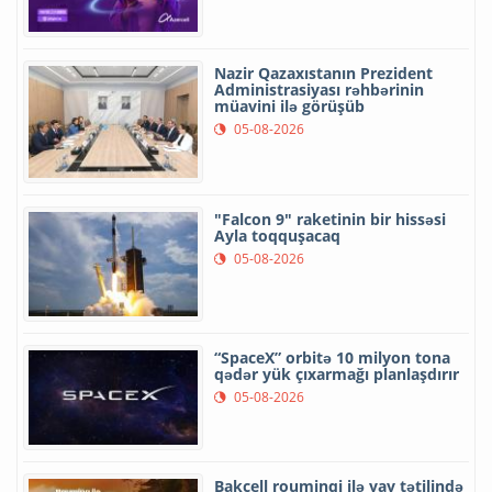
Nazir Qazaxıstanın Prezident
Administrasiyası rəhbərinin
müavini ilə görüşüb
05-08-2026
"Falcon 9" raketinin bir hissəsi
Ayla toqquşacaq
05-08-2026
“SpaceX” orbitə 10 milyon tona
qədər yük çıxarmağı planlaşdırır
05-08-2026
Bakcell rouminqi ilə yay tətilində