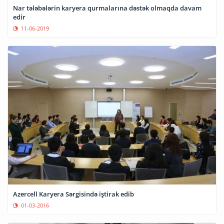
Nar tələbələrin karyera qurmalarına dəstək olmaqda davam
edir
11-06-2019
Azercell Karyera Sərgisində iştirak edib
01-03-2016