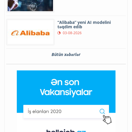
“Alibaba” yeni AI modelini
təqdim edib
03-08-2026
Bütün xəbərlər