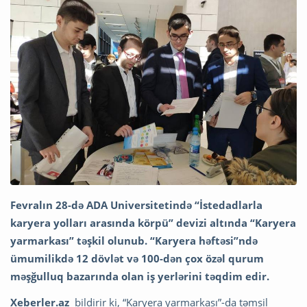
Fevralın 28-də ADA Universitetində “İstedadlarla
karyera yolları arasında körpü” devizi altında “Karyera
yarmarkası” təşkil olunub. “Karyera həftəsi”ndə
ümumilikdə 12 dövlət və 100-dən çox özəl qurum
məşğulluq bazarında olan iş yerlərini təqdim edir.
Xeberler.az
bildirir ki,
“Karyera yarmarkası”-da təmsil