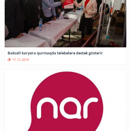
Bakcell karyera qurmaqda tələbələrə dəstək göstərir
17-12-2018