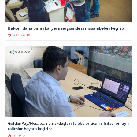
Bakcell daha bir iri karyera sərgisində iş müsahibələri keçirib
08-10-2018
GoldenPay/Hesab.az əməkdaşları tələbələr üçün silsiləvi onlayn
təlimlər həyata keçirib!
01-06-2021