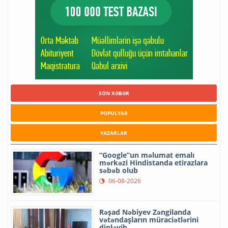
SON XƏBƏR
POPULYAR
YAZARLAR
“Google”un məlumat emalı
mərkəzi Hindistanda etirazlara
səbəb olub
06-08-2026
Rəşad Nəbiyev Zəngilanda
vətəndaşların müraciətlərini
dinləyib