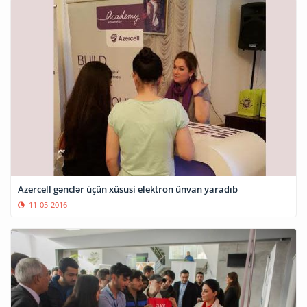
Azercell gənclər üçün xüsusi elektron ünvan yaradıb
11-05-2016