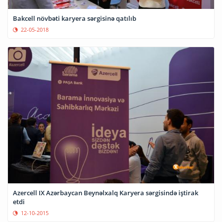
Bakcell növbəti karyera sərgisinə qatılıb
22-05-2018
Azercell IX Azərbaycan Beynəlxalq Karyera sərgisində iştirak
etdi
12-10-2015