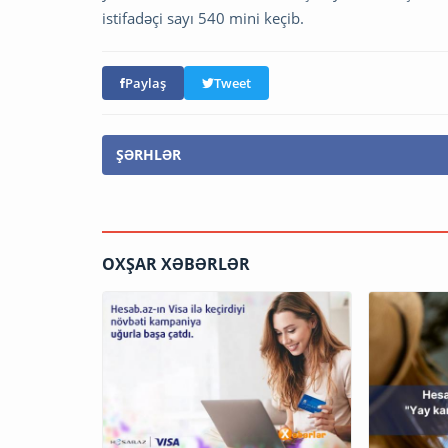
istifadəçi sayı 540 mini keçib.
Paylaş
Tweet
ŞƏRHLƏR
OXŞAR XƏBƏRLƏR