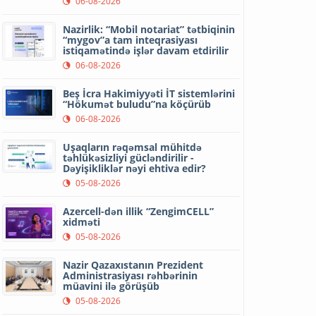
06-08-2026
Nazirlik: “Mobil notariat” tətbiqinin
“mygov”a tam inteqrasiyası
istiqamətində işlər davam etdirilir
06-08-2026
Beş İcra Hakimiyyəti İT sistemlərini
“Hökumət buludu”na köçürüb
06-08-2026
Uşaqların rəqəmsal mühitdə
təhlükəsizliyi gücləndirilir -
Dəyişikliklər nəyi ehtiva edir?
05-08-2026
Azercell-dən illik “ZengimCELL”
xidməti
05-08-2026
Nazir Qazaxıstanın Prezident
Administrasiyası rəhbərinin
müavini ilə görüşüb
05-08-2026