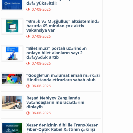
dəfə yüksəltdi!
07-08-2026
“Əmək və Məşğulluq” altsistemində
hazırda 65 mindən çox aktiv
vakansiya var
07-08-2026
“Biletim.az” portalı üzərindən
onlayn bilet alanların sayı 2
dəfəyədək artıb
07-08-2026
“Google”un məlumat emalı mərkəzi
Hindistanda etirazlara səbəb olub
06-08-2026
Rəşad Nəbiyev Zəngilanda
vətəndaşların müraciətlərini
dinləyib
06-08-2026
Xəzər dənizinin dibi ilə Trans-Xəzər
Fiber-Optik Kabel Xəttinin çəkilişi