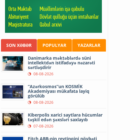
SON XƏBƏR
POPULYAR
YAZARLAR
Danimarka məktəblərdə süni
intellektdən istifadəyə nəzarəti
sərtləşdirir
08-08-2026
“Azərkosmos”un KOSMİK
Akademiyası mükafata layiq
görülüb
08-08-2026
Kiberpolis xarici saytlara hücumlar
təşkil edən şəxsləri saxlayıb
07-08-2026
Fitch ABB-nin reytinqini növbəti