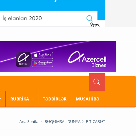
RUBRİKA
TƏDBİRLƏR
MÜSAHİBƏ
Ana Səhifə
RƏQƏMSAL DÜNYA
E-TİCARƏT