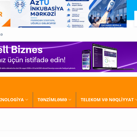
QƏ
XNOLOGİYA
TƏNZİMLƏMƏ
TELEKOM VƏ NƏQLİYYAT