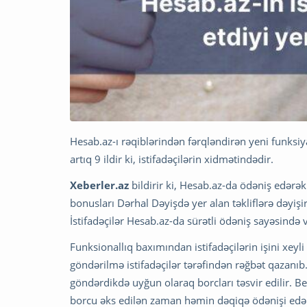
Hesab.az-ı rəqiblərindən fərqləndirən yeni funksi
artıq 9 ildir ki, istifadəçilərin xidmətindədir.
Xeberler.az
bildirir ki, Hesab.az-da ödəniş edərək
bonusları Dərhal Dəyişdə yer alan təkliflərə dəyişir
İstifadəçilər Hesab.az-da sürətli ödəniş sayəsind
Funksionallıq baxımından istifadəçilərin işini xeyl
göndərilmə istifadəçilər tərəfindən rəğbət qazanıb. 
göndərdikdə uyğun olaraq borcları təsvir edilir. Be
borcu əks edilən zaman həmin dəqiqə ödənişi edə b