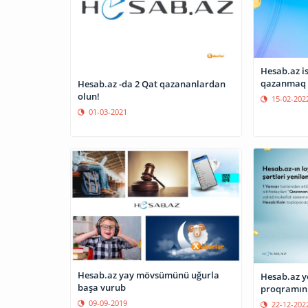
Hesab.az is
qazanmaq f
Hesab.az -da 2 Qat qazananlardan
olun!
15-02-202
01-03-2021
Hesab.az yay mövsümünü uğurla
Hesab.az y
başa vurub
proqramını
09-09-2019
22-12-202