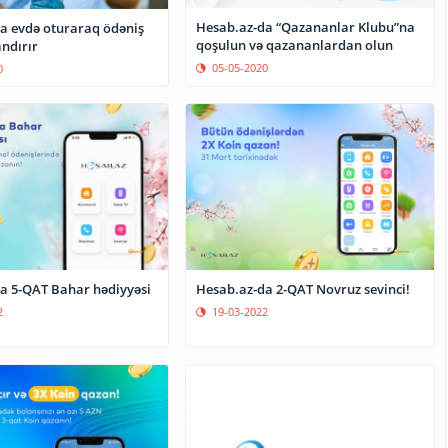
Hesab.az-da “Qazananlar Klubu”na
a evdə oturaraq ödəniş
qoşulun və qazananlardan olun
ndırır
05-05-2020
0
a 5-QAT Bahar hədiyyəsi
Hesab.az-da 2-QAT Novruz sevinci!
2
19-03-2022