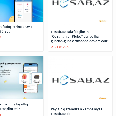
tifadəçilərinə 3-QAT
ürsəti!
Hesab.az istiafdəçilərin
“Qazananlar Klubu”-da fəallığı
2
gündən-günə artmaqda davam edir
24-08-2020
enilənmiş loyallıq
 təqdim edir
Payızın qazandıran kampaniyası
Hesab.az-da
2