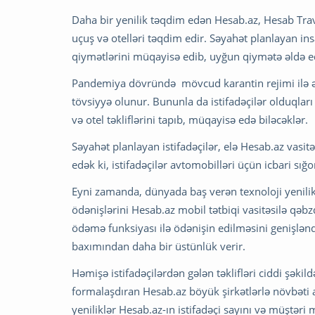
Daha bir yenilik təqdim edən Hesab.az, Hesab Travel
uçuş və otelləri təqdim edir. Səyahət planlayan ins
qiymətlərini müqayisə edib, uyğun qiymətə əldə ed
Pandemiya dövründə mövcud karantin rejimi ilə
tövsiyyə olunur. Bununla da istifadəçilər olduqları
və otel təkliflərini tapıb, müqayisə edə biləcəklər.
Səyahət planlayan istifadəçilər, elə Hesab.az vasitə
edək ki, istifadəçilər avtomobilləri üçün icbari sığo
Eyni zamanda, dünyada baş verən texnoloji yeniliklə
ödənişlərini Hesab.az mobil tətbiqi vasitəsilə q
ödəmə funksiyası ilə ödənişin edilməsini genişlənd
baxımından daha bir üstünlük verir.
Həmişə istifadəçilərdən gələn təklifləri ciddi şəkild
formalaşdıran Hesab.az böyük şirkətlərlə növbəti ay
yeniliklər Hesab.az-ın istifadəçi sayını və müştəri 