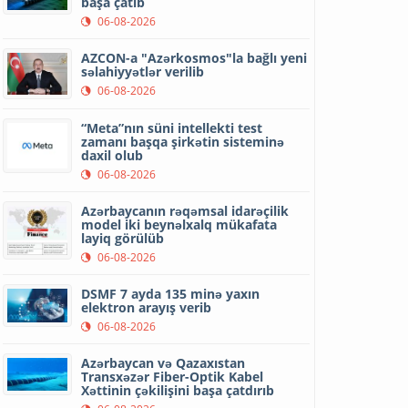
başa çatıb
06-08-2026
AZCON-a "Azərkosmos"la bağlı yeni
səlahiyyətlər verilib
06-08-2026
“Meta”nın süni intellekti test
zamanı başqa şirkətin sisteminə
daxil olub
06-08-2026
Azərbaycanın rəqəmsal idarəçilik
model iki beynəlxalq mükafata
layiq görülüb
06-08-2026
DSMF 7 ayda 135 minə yaxın
elektron arayış verib
06-08-2026
Azərbaycan və Qazaxıstan
Transxəzər Fiber-Optik Kabel
Xəttinin çəkilişini başa çatdırıb