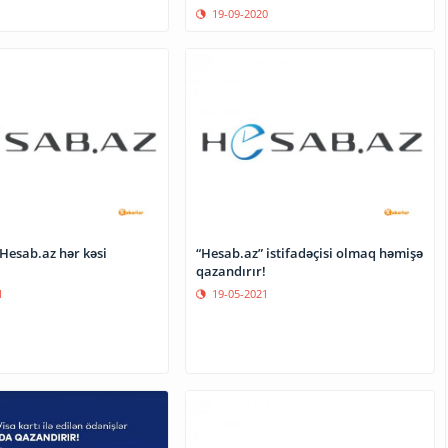
19-09-2020
Hesab.az hər kəsi
“Hesab.az” istifadəçisi olmaq həmişə
qazandırır!
1
19-05-2021