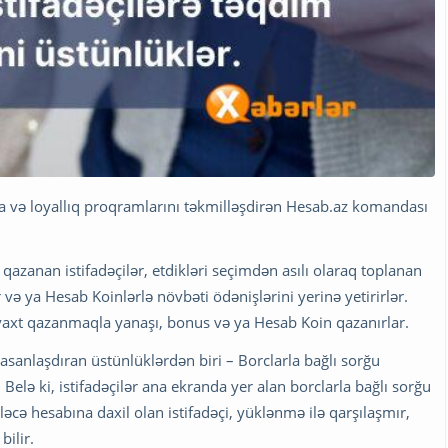
ya və loyallıq proqramlarını təkmilləşdirən Hesab.az komandası
 qazanan istifadəçilər, etdikləri seçimdən asılı olaraq toplanan
 və ya Hesab Koinlərlə növbəti ödənişlərini yerinə yetirirlər.
ə vaxt qazanmaqla yanaşı, bonus və ya Hesab Koin qazanırlar.
i asanlaşdıran üstünlüklərdən biri – Borclarla bağlı sorğu
Belə ki, istifadəçilər ana ekranda yer alan borclarla bağlı sorğu
ləcə hesabına daxil olan istifadəçi, yüklənmə ilə qarşılaşmır,
ilir.