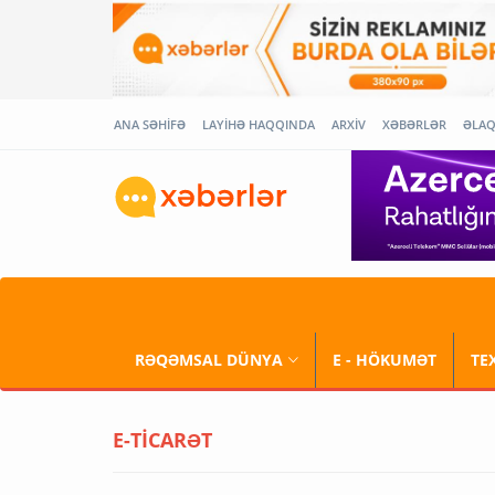
ANA SƏHİFƏ
LAYİHƏ HAQQINDA
ARXİV
XƏBƏRLƏR
ƏLA
RƏQƏMSAL DÜNYA
E - HÖKUMƏT
TE
E-TİCARƏT