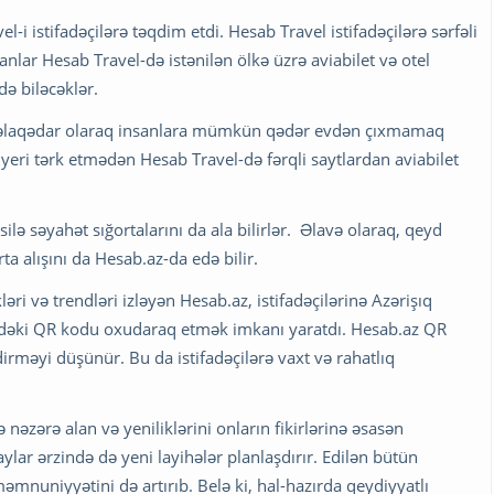
-i istifadəçilərə təqdim etdi. Hesab Travel istifadəçilərə sərfəli
anlar Hesab Travel-də istənilən ölkə üzrə aviabilet və otel
ə biləcəklər.
 əlaqədar olaraq insanlara mümkün qədər evdən çıxmamaq
 yeri tərk etmədən Hesab Travel-də fərqli saytlardan aviabilet
silə səyahət sığortalarını da ala bilirlər. Əlavə olaraq, qeyd
rta alışını da Hesab.az-da edə bilir.
ri və trendləri izləyən Hesab.az, istifadəçilərinə Azərişıq
əbzdəki QR kodu oxudaraq etmək imkanı yaratdı. Hesab.az QR
irməyi düşünür. Bu da istifadəçilərə vaxt və rahatlıq
ə nəzərə alan və yeniliklərini onların fikirlərinə əsasən
lar ərzində də yeni layihələr planlaşdırır. Edilən bütün
məmnuniyyətini də artırıb. Belə ki, hal-hazırda qeydiyyatlı