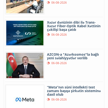
06-08-2026
Xəzər dənizinin dibi ilə Trans-
Xəzər Fiber-Optik Kabel Xəttinin
çəkilişi başa çatıb
06-08-2026
AZCON-a "Azərkosmos"la bağlı
yeni səlahiyyətlər verilib
06-08-2026
“Meta”nın süni intellekti test
zamanı başqa şirkətin sisteminə
daxil olub
06-08-2026