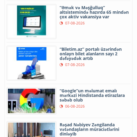
“Əmək və Məşğulluq”
altsistemində hazırda 65 mindən
çox aktiv vakansiya var
07-08-2026
“Biletim.az” portalı üzərindən
onlayn bilet alanların sayı 2
dəfəyədək artıb
07-08-2026
“Google”un məlumat emalı
mərkəzi Hindistanda etirazlara
səbəb olub
06-08-2026
Rəşad Nəbiyev Zəngilanda
vətəndaşların müraciətlərini
dinləyib