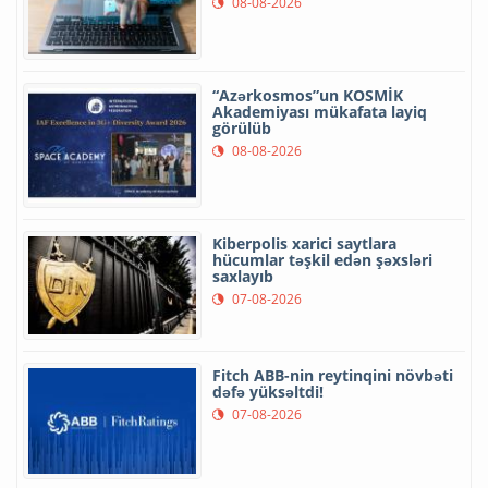
08-08-2026
“Azərkosmos”un KOSMİK
Akademiyası mükafata layiq
görülüb
08-08-2026
Kiberpolis xarici saytlara
hücumlar təşkil edən şəxsləri
saxlayıb
07-08-2026
Fitch ABB-nin reytinqini növbəti
dəfə yüksəltdi!
07-08-2026