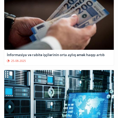
İnformasiya və rabitə işçilərinin orta aylıq əmək haqqı artıb
25-08-2025