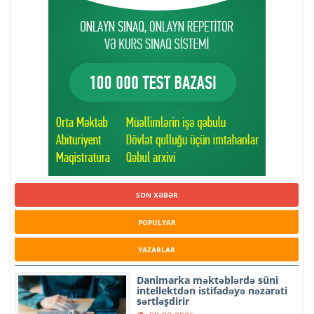
SON XƏBƏR
POPULYAR
YAZARLAR
Danimarka məktəblərdə süni
intellektdən istifadəyə nəzarəti
sərtləşdirir