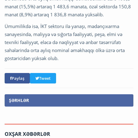
manat (15,5%) artaraq 1 483,6 manata, özəl sektorda 150,8
manat (8,9%) artaraq 1 836,8 manata yüksəlib.
Ümumilikdə isə, İKT sektoru ilə yanaşı, mədənçıxarma
sənayesində, maliyyə və sığorta fəaliyyəti, peşə, elmi və
texniki fəaliyyət, eləcə də nəqliyyat və anbar təsərrüfatı
sahələrində orta aylıq nominal əməkhaqqı ölkə üzrə orta
göstəricidən yüksək olub.
Paylaş
Tweet
ŞƏRHLƏR
OXŞAR XƏBƏRLƏR