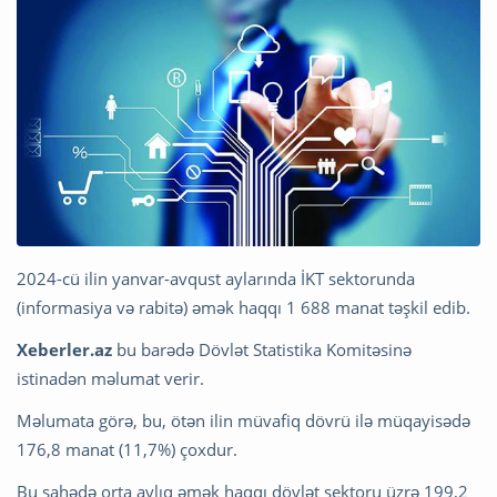
2024-cü ilin yanvar-avqust aylarında İKT sektorunda
(informasiya və rabitə) əmək haqqı 1 688 manat təşkil edib.
Xeberler.az
bu barədə Dövlət Statistika Komitəsinə
istinadən məlumat verir.
Məlumata görə, bu, ötən ilin müvafiq dövrü ilə müqayisədə
176,8 manat (11,7%) çoxdur.
Bu sahədə orta aylıq əmək haqqı dövlət sektoru üzrə 199,2