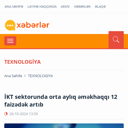
ANA SƏHİFƏ
LAYİHƏ HAQQINDA
ARXİV
XƏBƏRLƏR
ƏLAQƏ
TEXNOLOGİYA
Ana Səhifə
TEXNOLOGİYA
İKT sektorunda orta aylıq əməkhaqqı 12
faizədək artıb
26-10-2024
13:59