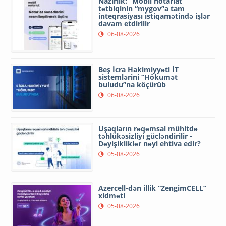
Nazirlik: “Mobil notariat”
tətbiqinin “mygov”a tam
inteqrasiyası istiqamətində işlər
davam etdirilir
06-08-2026
Beş İcra Hakimiyyəti İT
sistemlərini “Hökumət
buludu”na köçürüb
06-08-2026
Uşaqların rəqəmsal mühitdə
təhlükəsizliyi gücləndirilir -
Dəyişikliklər nəyi ehtiva edir?
05-08-2026
Azercell-dən illik “ZengimCELL”
xidməti
05-08-2026