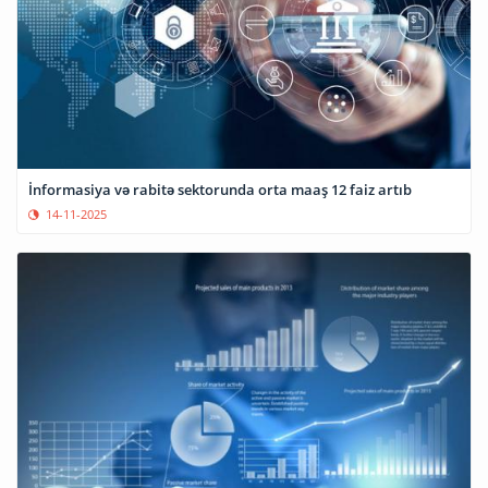
İnformasiya və rabitə sektorunda orta maaş 12 faiz artıb
14-11-2025