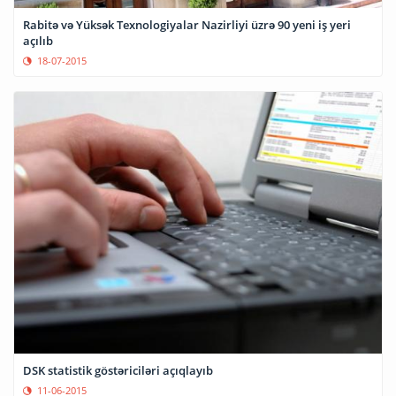
Rabitə və Yüksək Texnologiyalar Nazirliyi üzrə 90 yeni iş yeri
açılıb
18-07-2015
DSK statistik göstəriciləri açıqlayıb
11-06-2015