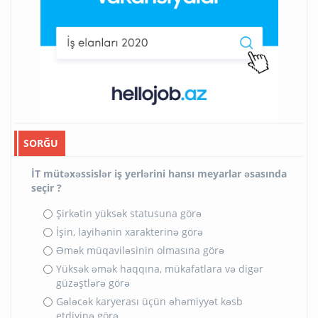
SORĞU
İT mütəxəssislər iş yerlərini hansı meyarlar əsasında
seçir ?
Şirkətin yüksək statusuna görə
İşin, layihənin xarakterinə görə
Əmək müqaviləsinin olmasına görə
Yüksək əmək haqqına, mükafatlara və digər
güzəştlərə görə
Gələcək karyerası üçün əhəmiyyət kəsb
etdiyinə görə