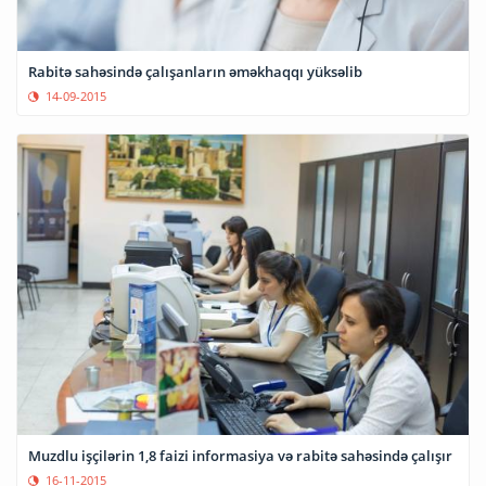
Rabitə sahəsində çalışanların əməkhaqqı yüksəlib
14-09-2015
Muzdlu işçilərin 1,8 faizi informasiya və rabitə sahəsində çalışır
16-11-2015