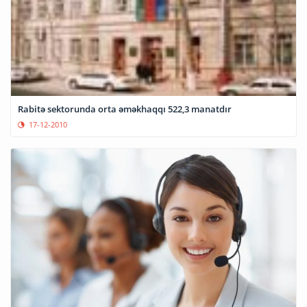
Rabitə sektorunda orta əməkhaqqı 522,3 manatdır
17-12-2010