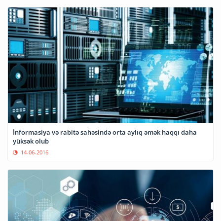
İnformasiya və rabitə sahəsində orta aylıq əmək haqqı daha
yüksək olub
14-06-2016