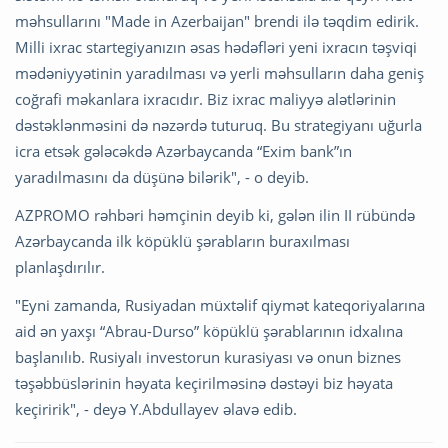
məhsullarını "Made in Azerbaijan" brendi ilə təqdim edirik.
Milli ixrac startegiyanızın əsas hədəfləri yeni ixracın təşviqi
mədəniyyətinin yaradılması və yerli məhsulların daha geniş
coğrafi məkanlara ixracıdır. Biz ixrac maliyyə alətlərinin
dəstəklənməsini də nəzərdə tuturuq. Bu strategiyanı uğurla
icra etsək gələcəkdə Azərbaycanda “Exim bank”ın
yaradılmasını da düşünə bilərik", - o deyib.
AZPROMO rəhbəri həmçinin deyib ki, gələn ilin II rübündə
Azərbaycanda ilk köpüklü şərabların buraxılması
planlaşdırılır.
"Eyni zamanda, Rusiyadan müxtəlif qiymət kateqoriyalarına
aid ən yaxşı “Abrau-Durso” köpüklü şərablarının idxalına
başlanılıb. Rusiyalı investorun kurasiyası və onun biznes
təşəbbüslərinin həyata keçirilməsinə dəstəyi biz həyata
keçiririk", - deyə Y.Abdullayev əlavə edib.