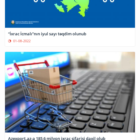
“İxrac İcmalı”nın iyul sayı təqdim olunub
01-08-2022
Azexport.az-a 185,6 milyon ixrac sifarişi daxil olub