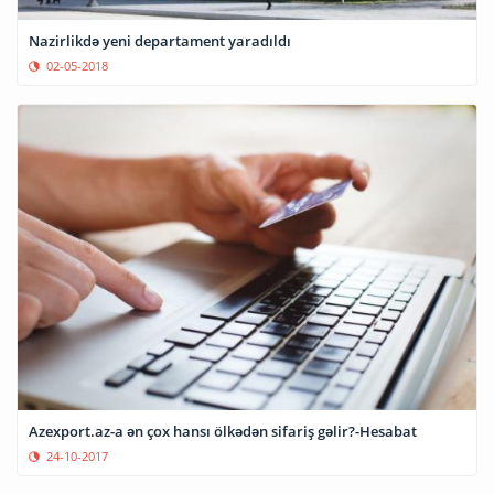
Nazirlikdə yeni departament yaradıldı
02-05-2018
Azexport.az-a ən çox hansı ölkədən sifariş gəlir?-Hesabat
24-10-2017