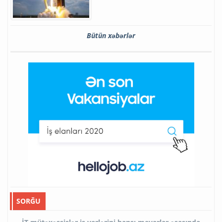
Bütün xəbərlər
SORĞU