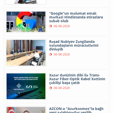
“Google”un məlumat emalı
mərkəzi Hindistanda etirazlara
səbəb olub
06-08-2026
Rəşad Nəbiyev Zəngilanda
vətəndaşların müraciətlərini
dinləyib
06-08-2026
Xəzər dənizinin dibi ilə Trans-
Xəzər Fiber-Optik Kabel Xəttinin
çəkilişi başa çatıb
06-08-2026
AZCON-a "Azərkosmos"la bağlı
yeni səlahiyyətlər verilib