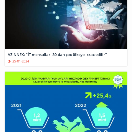
AZINNEX: "İT məhsulları 30-dan çox ölkəyə ixrac edilir"
25-01-2024