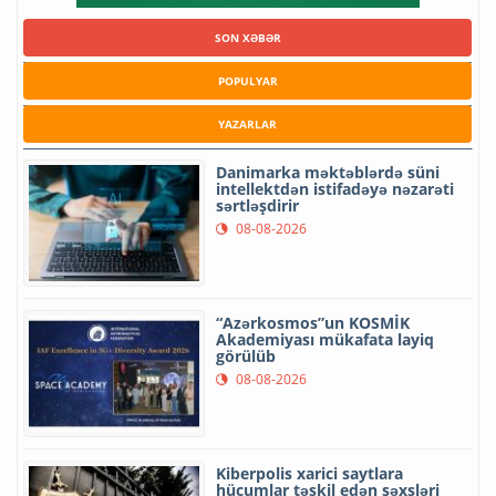
SON XƏBƏR
POPULYAR
YAZARLAR
Danimarka məktəblərdə süni
intellektdən istifadəyə nəzarəti
sərtləşdirir
08-08-2026
“Azərkosmos”un KOSMİK
Akademiyası mükafata layiq
görülüb
08-08-2026
Kiberpolis xarici saytlara
hücumlar təşkil edən şəxsləri