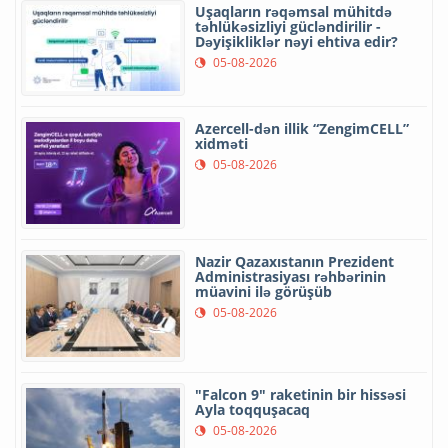
Uşaqların rəqəmsal mühitdə
təhlükəsizliyi gücləndirilir -
Dəyişikliklər nəyi ehtiva edir?
05-08-2026
Azercell-dən illik “ZengimCELL”
xidməti
05-08-2026
Nazir Qazaxıstanın Prezident
Administrasiyası rəhbərinin
müavini ilə görüşüb
05-08-2026
"Falcon 9" raketinin bir hissəsi
Ayla toqquşacaq
05-08-2026