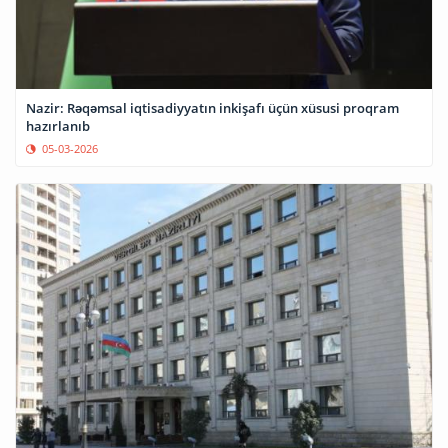
Nazir: Rəqəmsal iqtisadiyyatın inkişafı üçün xüsusi proqram
hazırlanıb
05-03-2026