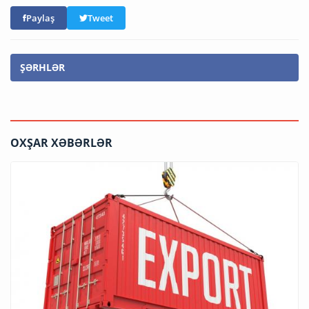
Paylaş
Tweet
ŞƏRHLƏR
OXŞAR XƏBƏRLƏR