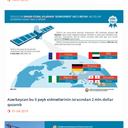
Azərbaycan bu il peyk xidmətlərinin ixracından 2 mln.dollar
qazanıb
01-04-2019