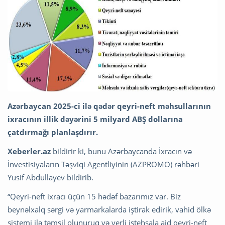
Azərbaycan 2025-ci ilə qədər qeyri-neft məhsullarının
ixracının illik dəyərini 5 milyard ABŞ dollarına
çatdırmağı planlaşdırır.
Xeberler.az
bildirir ki, bunu Azərbaycanda İxracın və
İnvestisiyaların Təşviqi Agentliyinin (AZPROMO) rəhbəri
Yusif Abdullayev bildirib.
“Qeyri-neft ixracı üçün 15 hədəf bazarımız var. Biz
beynəlxalq sərgi və yarmarkalarda iştirak edirik, vahid ölkə
sistemi ilə təmsil olunuruq və yerli istehsala aid qeyri-neft