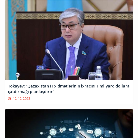
Tokayev: “Qazaxıstan İT xidmətlərinin ixracını 1 milyard dollara
çatdırmağı planlaşdırır”
12-12-2023