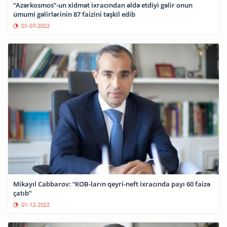
“Azərkosmos”-un xidmət ixracından əldə etdiyi gəlir onun
ümumi gəlirlərinin 87 faizini təşkil edib
01-07-2022
Mikayıl Cabbarov: “KOB-ların qeyri-neft ixracında payı 60 faizə
çatıb”
01-12-2022