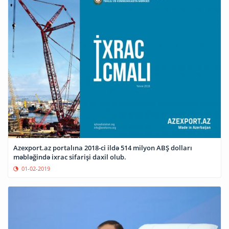
Azexport.az portalına 2018-ci ildə 514 milyon ABŞ dolları
məbləğində ixrac sifarişi daxil olub.
01-02-2019