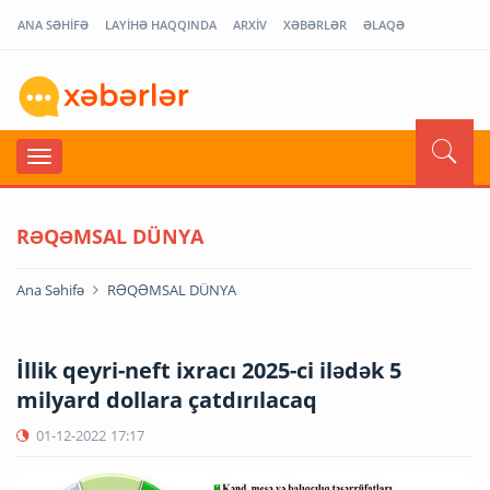
ANA SƏHİFƏ
LAYİHƏ HAQQINDA
ARXİV
XƏBƏRLƏR
ƏLAQƏ
RƏQƏMSAL DÜNYA
Ana Səhifə
RƏQƏMSAL DÜNYA
İllik qeyri-neft ixracı 2025-ci ilədək 5
milyard dollara çatdırılacaq
01-12-2022
17:17