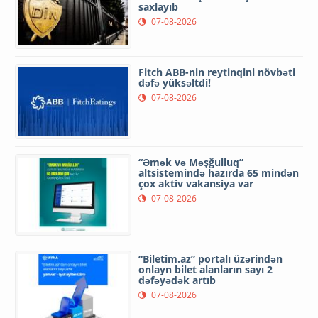
saxlayıb
07-08-2026
Fitch ABB-nin reytinqini növbəti
dəfə yüksəltdi!
07-08-2026
“Əmək və Məşğulluq”
altsistemində hazırda 65 mindən
çox aktiv vakansiya var
07-08-2026
“Biletim.az” portalı üzərindən
onlayn bilet alanların sayı 2
dəfəyədək artıb
07-08-2026