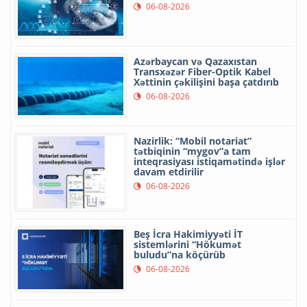
06-08-2026
Azərbaycan və Qazaxıstan
Transxəzər Fiber-Optik Kabel
Xəttinin çəkilişini başa çatdırıb
06-08-2026
Nazirlik: “Mobil notariat”
tətbiqinin “mygov”a tam
inteqrasiyası istiqamətində işlər
davam etdirilir
06-08-2026
Beş İcra Hakimiyyəti İT
sistemlərini “Hökumət
buludu”na köçürüb
06-08-2026