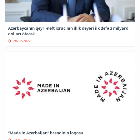
Azərbaycanın qeyri-neft ixracının illik dəyəri ilk dəfə 3 milyard
dolları ötəcək
28-12-2022
“Made in Azerbaijan” brendinin loqosu
14-01-2018