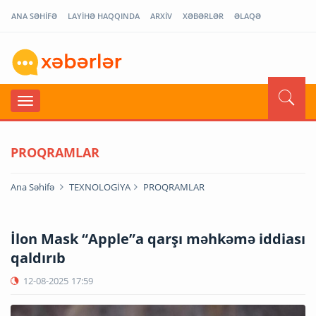
ANA SƏHİFƏ
LAYİHƏ HAQQINDA
ARXİV
XƏBƏRLƏR
ƏLAQƏ
PROQRAMLAR
Ana Səhifə
TEXNOLOGİYA
PROQRAMLAR
İlon Mask “Apple”a qarşı məhkəmə iddiası
qaldırıb
12-08-2025
17:59