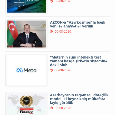
06-08-2026
AZCON-a "Azərkosmos"la bağlı
yeni səlahiyyətlər verilib
06-08-2026
“Meta”nın süni intellekti test
zamanı başqa şirkətin sisteminə
daxil olub
06-08-2026
Azərbaycanın rəqəmsal idarəçilik
model iki beynəlxalq mükafata
layiq görülüb
06-08-2026