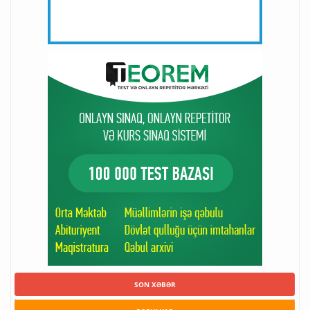
SON XƏBƏR