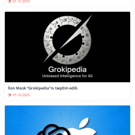
01-11-2010
İlon Mask “Grokipedia”nı təqdim edib
07-10-2025