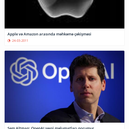
Apple və Amazon arasında məhkəmə çəkişməsi
24-03-2011
Sem Altman: OpenAI şəxsi məlumatları qorumur