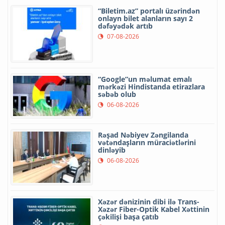
“Biletim.az” portalı üzərindən
onlayn bilet alanların sayı 2
dəfəyədək artıb
07-08-2026
“Google”un məlumat emalı
mərkəzi Hindistanda etirazlara
səbəb olub
06-08-2026
Rəşad Nəbiyev Zəngilanda
vətəndaşların müraciətlərini
dinləyib
06-08-2026
Xəzər dənizinin dibi ilə Trans-
Xəzər Fiber-Optik Kabel Xəttinin
çəkilişi başa çatıb