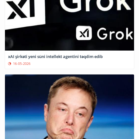
xAI şirkəti yeni süni intellekt agentini təqdim edib
16-05-2026