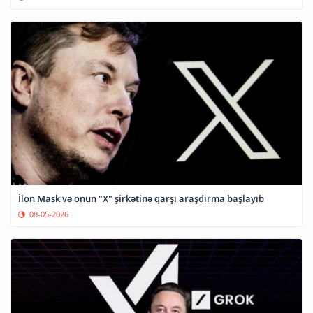
İlon Mask və onun "X" şirkətinə qarşı araşdırma başlayıb
08-05-2026