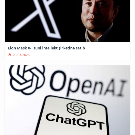
Elon Mask X-i süni intellekt şirkətinə satıb
29-03-2025