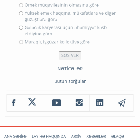
Əmək müqaviləsinin olmasına görə
Yüksək əmək haqqına, mükafatlara və digər
güzəştlərə görə
Gələcək karyerası üçün əhəmiyyət kəsb
etdiyinə görə
Maraqlı, işgüzar kollektivə görə
NƏTİCƏLƏR
Bütün sorğular
ANA SƏHİFƏ
LAYİHƏ HAQQINDA
ARXİV
XƏBƏRLƏR
ƏLAQƏ