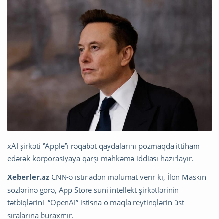
xAI şirkəti “Apple”ı rəqabət qaydalarını pozmaqda ittiham
edərək korporasiyaya qarşı məhkəmə iddiası hazırlayır.
Xeberler.az
CNN-ə istinadən məlumat verir ki, İlon Maskın
sözlərinə görə, App Store süni intellekt şirkətlərinin
tətbiqlərini “OpenAI” istisna olmaqla reytinqlərin üst
sıralarına buraxmır.