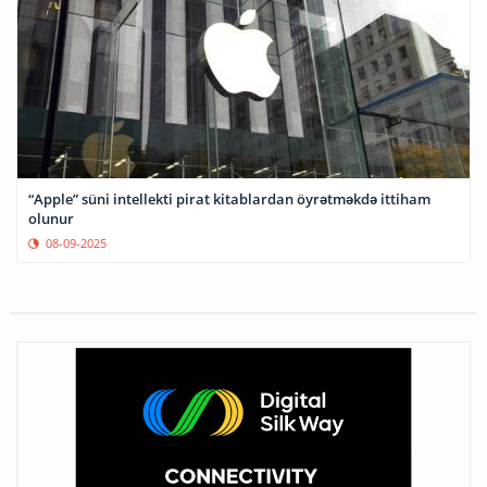
“Apple” süni intellekti pirat kitablardan öyrətməkdə ittiham
olunur
08-09-2025