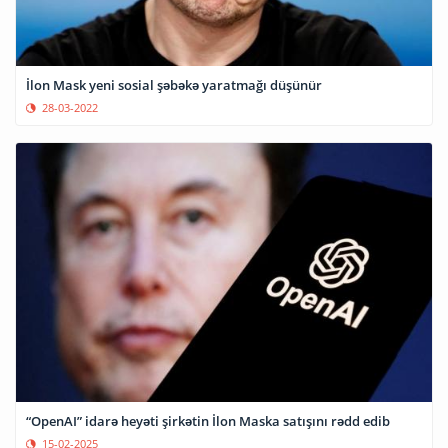
İlon Mask yeni sosial şəbəkə yaratmağı düşünür
28-03-2022
“OpenAI” idarə heyəti şirkətin İlon Maska satışını rədd edib
15-02-2025