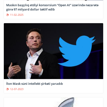
Maskın başçılıq etdiyi konsorsium “Open AI” üzərində nəzarətə
görə 97 milyard dollar təklif edib
11-02-2025
İlon Mask süni intellekt şirkəti yaradıb
12-07-2023