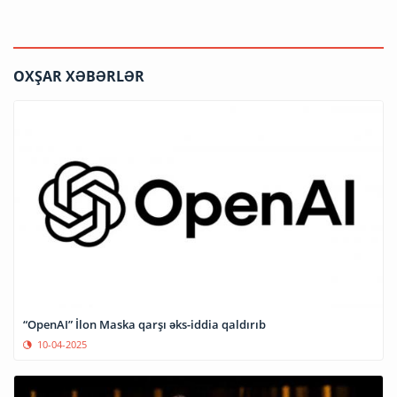
OXŞAR XƏBƏRLƏR
“OpenAI” İlon Maska qarşı əks-iddia qaldırıb
10-04-2025