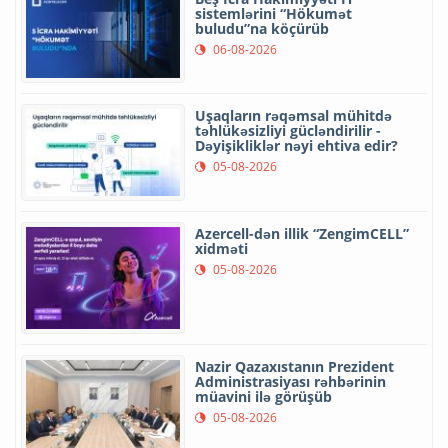
sistemlərini “Hökumət
buludu”na köçürüb
06-08-2026
Uşaqların rəqəmsal mühitdə
təhlükəsizliyi gücləndirilir -
Dəyişikliklər nəyi ehtiva edir?
05-08-2026
Azercell-dən illik “ZengimCELL”
xidməti
05-08-2026
Nazir Qazaxıstanın Prezident
Administrasiyası rəhbərinin
müavini ilə görüşüb
05-08-2026