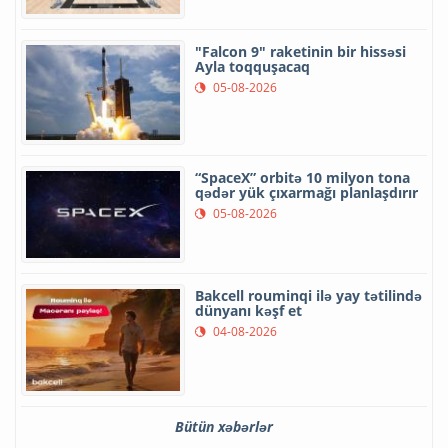
"Falcon 9" raketinin bir hissəsi
Ayla toqquşacaq
05-08-2026
“SpaceX” orbitə 10 milyon tona
qədər yük çıxarmağı planlaşdırır
05-08-2026
Bakcell rouminqi ilə yay tətilində
dünyanı kəşf et
04-08-2026
Bütün xəbərlər