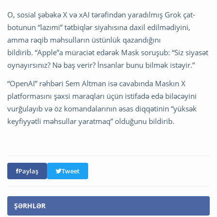
O, sosial şəbəkə X və xAI tərəfindən yaradılmış Grok çat-
botunun “lazımi” tətbiqlər siyahısına daxil edilmədiyini,
amma rəqib məhsulların üstünlük qazandığını
bildirib. “Apple”a müraciət edərək Mask soruşub: “Siz siyasət
oynayırsınız? Nə baş verir? İnsanlar bunu bilmək istəyir.”
“OpenAI” rəhbəri Sem Altman isə cavabında Maskın X
platformasını şəxsi maraqları üçün istifadə edə biləcəyini
vurğulayıb və öz komandalarının əsas diqqətinin “yüksək
keyfiyyətli məhsullar yaratmaq” olduğunu bildirib.
Paylaş
Tweet
ŞƏRHLƏR