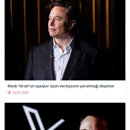
Mask “Grok”un uşaqlar üçün versiyasını yaratmağı düşünür
20-07-2025