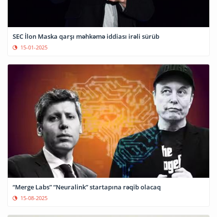
SEC İlon Maska qarşı məhkəmə iddiası irəli sürüb
15-01-2025
“Merge Labs” “Neuralink” startapına rəqib olacaq
15-08-2025