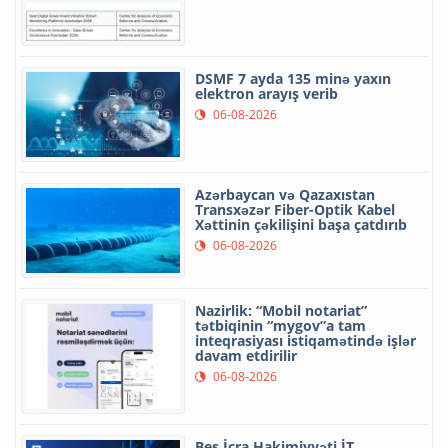
DSMF 7 ayda 135 minə yaxın
elektron arayış verib
06-08-2026
Azərbaycan və Qazaxıstan
Transxəzər Fiber-Optik Kabel
Xəttinin çəkilişini başa çatdırıb
06-08-2026
Nazirlik: “Mobil notariat”
tətbiqinin “mygov”a tam
inteqrasiyası istiqamətində işlər
davam etdirilir
06-08-2026
Beş İcra Hakimiyyəti İT