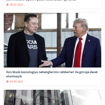
28-07-2025
İlon Mask texnologiya nəhənglərinin rəhbərləri ilə görüşə dəvət
olunmayıb
04-09-2025