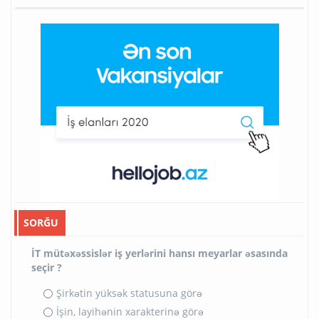
SORĞU
İT mütəxəssislər iş yerlərini hansı meyarlar əsasında
seçir ?
Şirkətin yüksək statusuna görə
İşin, layihənin xarakterinə görə