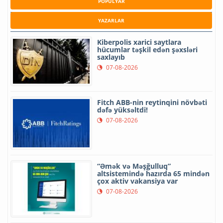
POPULYAR
YAZARLAR
Kiberpolis xarici saytlara
hücumlar təşkil edən şəxsləri
saxlayıb
07-08-2026
Fitch ABB-nin reytinqini növbəti
dəfə yüksəltdi!
07-08-2026
“Əmək və Məşğulluq”
altsistemində hazırda 65 mindən
çox aktiv vakansiya var
07-08-2026