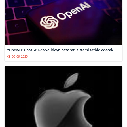
“OpenAI” ChatGPT-də valideyn nəzarəti sistemi tətbiq edəcək
03-09-2025