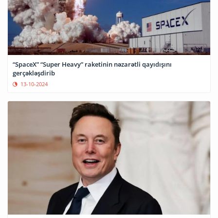
“SpaceX” “Super Heavy” raketinin nəzarətli qayıdışını
gerçəkləşdirib
13-10-2024