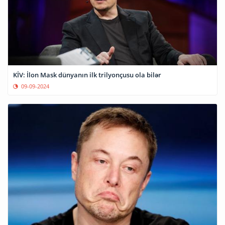
KİV: İlon Mask dünyanın ilk trilyonçusu ola bilər
09-09-2024