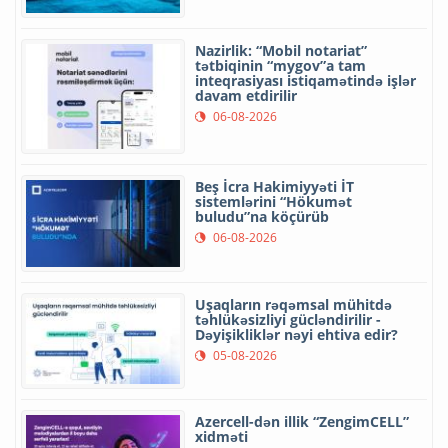
Nazirlik: “Mobil notariat”
tətbiqinin “mygov”a tam
inteqrasiyası istiqamətində işlər
davam etdirilir
06-08-2026
Beş İcra Hakimiyyəti İT
sistemlərini “Hökumət
buludu”na köçürüb
06-08-2026
Uşaqların rəqəmsal mühitdə
təhlükəsizliyi gücləndirilir -
Dəyişikliklər nəyi ehtiva edir?
05-08-2026
Azercell-dən illik “ZengimCELL”
xidməti