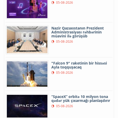
05-08-2026
Nazir Qazaxıstanın Prezident
Administrasiyası rəhbərinin
müavini ilə görüşüb
05-08-2026
"Falcon 9" raketinin bir hissəsi
Ayla toqquşacaq
05-08-2026
“SpaceX” orbitə 10 milyon tona
qədər yük çıxarmağı planlaşdırır
05-08-2026