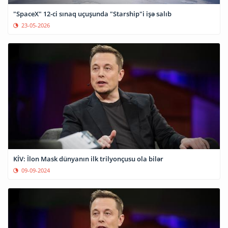
"SpaceX" 12-ci sınaq uçuşunda "Starship"i işə salıb
23-05-2026
KİV: İlon Mask dünyanın ilk trilyonçusu ola bilər
09-09-2024