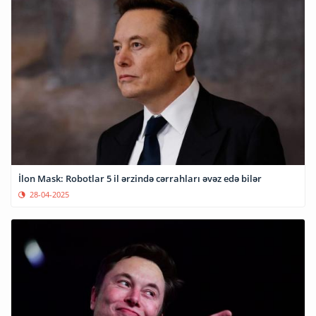
İlon Mask: Robotlar 5 il ərzində cərrahları əvəz edə bilər
28-04-2025