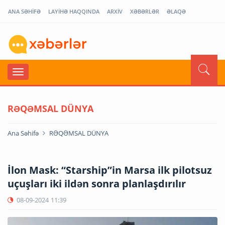
ANA SƏHİFƏ
LAYİHƏ HAQQINDA
ARXİV
XƏBƏRLƏR
ƏLAQƏ
RƏQƏMSAL DÜNYA
Ana Səhifə
RƏQƏMSAL DÜNYA
İlon Mask: “Starship”in Marsa ilk pilotsuz
uçuşları iki ildən sonra planlaşdırılır
08-09-2024
11:39