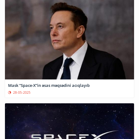
Mask “Space-X”in əsas məqsədini acıqlayıb
28-05-2025