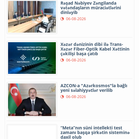
Rəşad Nəbiyev Zəngilanda
vətəndaşların müraciətlərini
dinləyib
06-08-2026
Xəzər dənizinin dibi ilə Trans-
Xəzər Fiber-Optik Kabel Xəttinin
çəkilişi başa çatıb
06-08-2026
AZCON-a "Azərkosmos"la bağlı
yeni səlahiyyətlər verilib
06-08-2026
“Meta”nın süni intellekti test
zamanı başqa şirkətin sisteminə
daxil olub