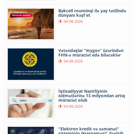
Bakcell rouminqi ilə yay tətilində
dünyanı kəşf et
04-08-2026
Vətəndaşlar “mygov” üzərindən
FHN-ə müraciət edə biləcəklər
04-08-2026
İqtisadiyyat Nazirliyinin
xidmətlərinə 13 milyondan artıq
müraciət olub
03-08-2026
"Elektron kredit və zəmanət"
sisteminin Əsasnaməsi" dəyişib