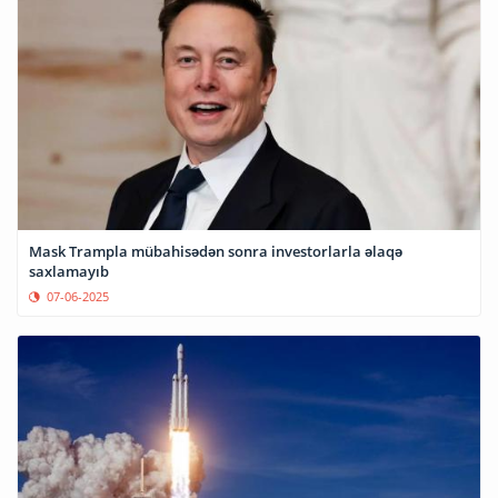
Mask Trampla mübahisədən sonra investorlarla əlaqə
saxlamayıb
07-06-2025