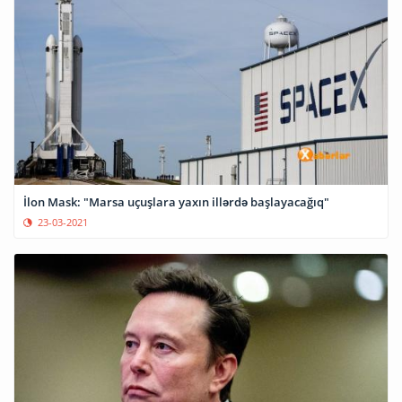
İlon Mask: "Marsa uçuşlara yaxın illərdə başlayacağıq"
23-03-2021