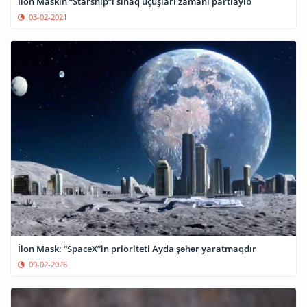
İlon Maskın “Starship”i sınaq uçuşları zamanı partlayıb
03-02-2021
İlon Mask: “SpaceX”in prioriteti Ayda şəhər yaratmaqdır
09-02-2026