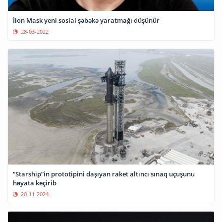
İlon Mask yeni sosial şəbəkə yaratmağı düşünür
28-03-2022
“Starship”in prototipini daşıyan raket altıncı sınaq uçuşunu
həyata keçirib
20-11-2024