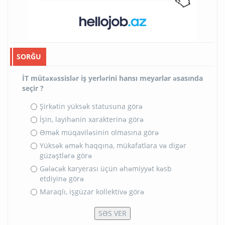
SORĞU
İT mütəxəssislər iş yerlərini hansı meyarlar əsasında
seçir ?
Şirkətin yüksək statusuna görə
İşin, layihənin xarakterinə görə
Əmək müqaviləsinin olmasına görə
Yüksək əmək haqqına, mükafatlara və digər
güzəştlərə görə
Gələcək karyerası üçün əhəmiyyət kəsb
etdiyinə görə
Maraqlı, işgüzar kollektivə görə