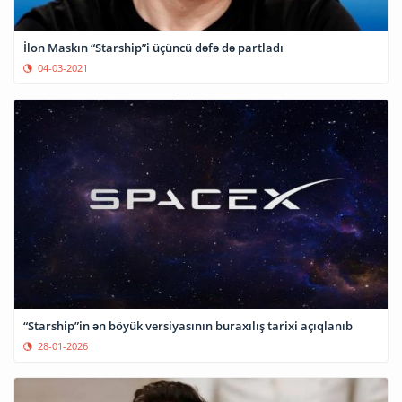
İlon Maskın “Starship”i üçüncü dəfə də partladı
04-03-2021
“Starship”in ən böyük versiyasının buraxılış tarixi açıqlanıb
28-01-2026