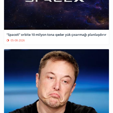
“SpaceX” orbitə 10 milyon tona qədər yük çıxarmağı planlaşdırır
05-08-2026