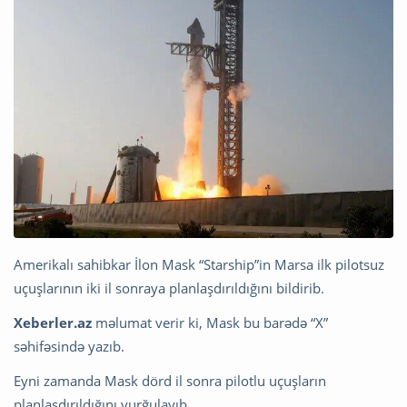
Amerikalı sahibkar İlon Mask “Starship”in Marsa ilk pilotsuz
uçuşlarının iki il sonraya planlaşdırıldığını bildirib.
Xeberler.az
məlumat verir ki, Mask bu barədə “X”
səhifəsində yazıb.
Eyni zamanda Mask dörd il sonra pilotlu uçuşların
planlaşdırıldığını vurğulayıb.