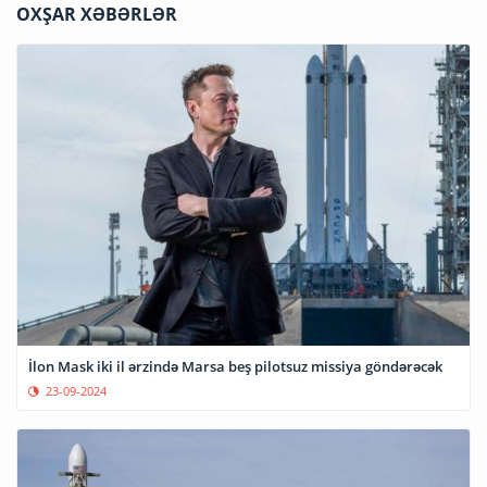
OXŞAR XƏBƏRLƏR
İlon Mask iki il ərzində Marsa beş pilotsuz missiya göndərəcək
23-09-2024