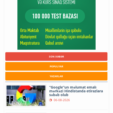
SON XƏBƏR
POPULYAR
YAZARLAR
“Google”un məlumat emalı
mərkəzi Hindistanda etirazlara
səbəb olub
06-08-2026