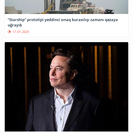
“Starship” prototipi yeddinci sınaq buraxılışı zamanı qəzaya
uğrayıb
17-01-2025