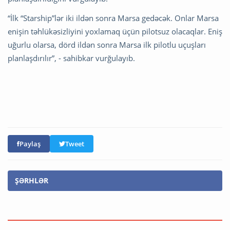
“İlk “Starship”lər iki ildən sonra Marsa gedəcək. Onlar Marsa
enişin təhlükəsizliyini yoxlamaq üçün pilotsuz olacaqlar. Eniş
uğurlu olarsa, dörd ildən sonra Marsa ilk pilotlu uçuşları
planlaşdırılır”, - sahibkar vurğulayıb.
Paylaş
Tweet
ŞƏRHLƏR