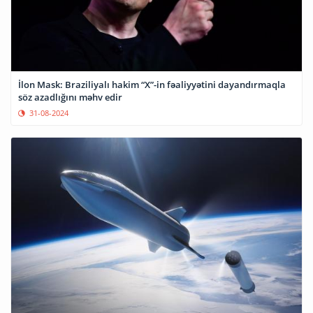
İlon Mask: Braziliyalı hakim “X”-in fəaliyyətini dayandırmaqla
söz azadlığını məhv edir
31-08-2024