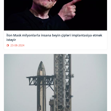
İlon Mask milyonlarla insana beyin çipləri implantasiya etmək
istəyir
23-08-2024