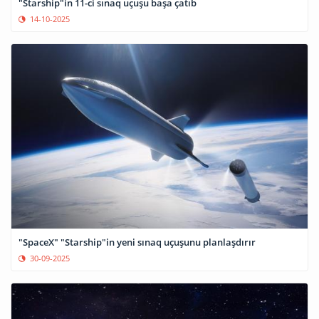
"Starship"in 11-ci sınaq uçuşu başa çatıb
14-10-2025
"SpaceX" "Starship"in yeni sınaq uçuşunu planlaşdırır
30-09-2025