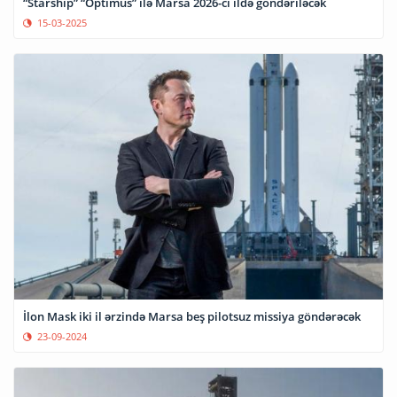
“Starship” “Optimus” ilə Marsa 2026-cı ildə göndəriləcək
15-03-2025
İlon Mask iki il ərzində Marsa beş pilotsuz missiya göndərəcək
23-09-2024