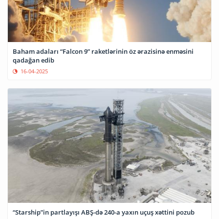
Baham adaları “Falcon 9” raketlərinin öz ərazisinə enməsini
qadağan edib
16-04-2025
“Starship”in partlayışı ABŞ-də 240-a yaxın uçuş xəttini pozub