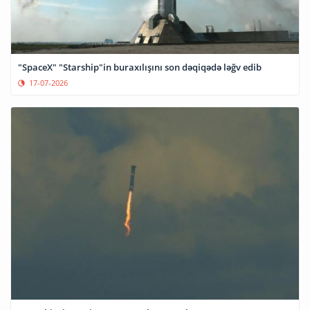
"SpaceX" "Starship"in buraxılışını son dəqiqədə ləğv edib
17-07-2026