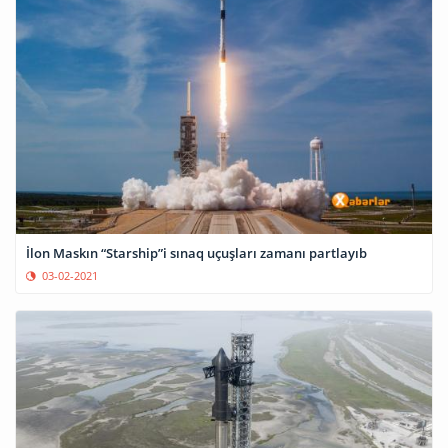
İlon Maskın “Starship”i sınaq uçuşları zamanı partlayıb
03-02-2021