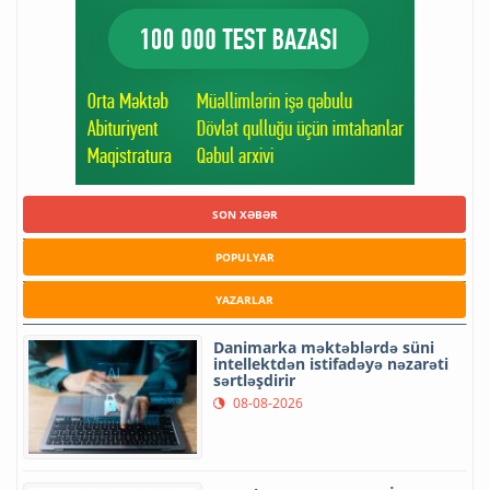
SON XƏBƏR
POPULYAR
YAZARLAR
Danimarka məktəblərdə süni
intellektdən istifadəyə nəzarəti
sərtləşdirir
08-08-2026