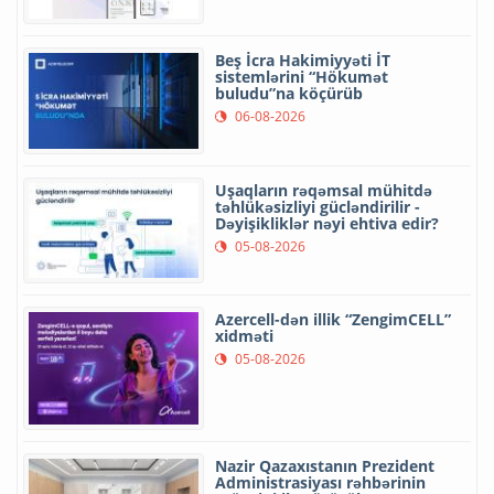
Beş İcra Hakimiyyəti İT
sistemlərini “Hökumət
buludu”na köçürüb
06-08-2026
Uşaqların rəqəmsal mühitdə
təhlükəsizliyi gücləndirilir -
Dəyişikliklər nəyi ehtiva edir?
05-08-2026
Azercell-dən illik “ZengimCELL”
xidməti
05-08-2026
Nazir Qazaxıstanın Prezident
Administrasiyası rəhbərinin