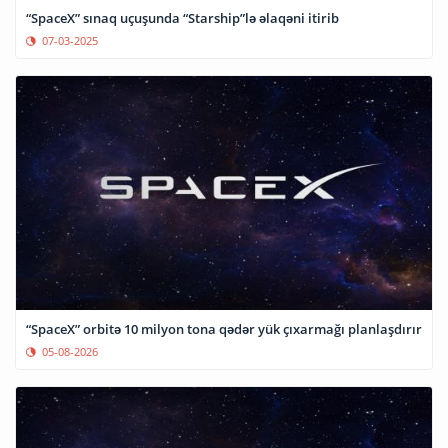
“SpaceX” sınaq uçuşunda “Starship”lə əlaqəni itirib
07-03-2025
“SpaceX” orbitə 10 milyon tona qədər yük çıxarmağı planlaşdırır
05-08-2026