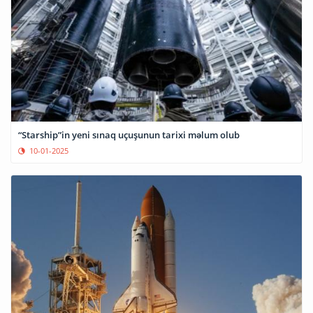
“Starship”in yeni sınaq uçuşunun tarixi məlum olub
10-01-2025