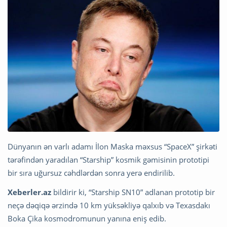
Dünyanın ən varlı adamı İlon Maska məxsus “SpaceX” şirkəti
tərəfindən yaradılan “Starship” kosmik gəmisinin prototipi
bir sıra uğursuz cəhdlərdən sonra yerə endirilib.
Xeberler.az
bildirir ki, “Starship SN10” adlanan prototip bir
neçə dəqiqə ərzində 10 km yüksəkliyə qalxıb və Texasdakı
Boka Çika kosmodromunun yanına eniş edib.