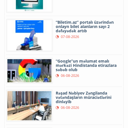
“Biletim.az” portalı üzərindən
onlayn bilet alanların sayı 2
dəfəyədək artıb
07-08-2026
“Google”un məlumat emalı
mərkəzi Hindistanda etirazlara
səbəb olub
06-08-2026
Rəşad Nəbiyev Zəngilanda
vətəndaşların müraciətlərini
dinləyib
06-08-2026