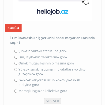
SORĞU
İT mütəxəssislər iş yerlərini hansı meyarlar əsasında
seçir ?
Şirkətin yüksək statusuna görə
İşin, layihənin xarakterinə görə
Əmək müqaviləsinin olmasına görə
Yüksək əmək haqqına, mükafatlara və digər
güzəştlərə görə
Gələcək karyerası üçün əhəmiyyət kəsb
etdiyinə görə
Maraqlı, işgüzar kollektivə görə