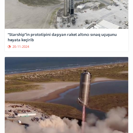
“Starship”in prototipini daşıyan raket altıncı sınaq uçuşunu
həyata keçirib
20-11-2024