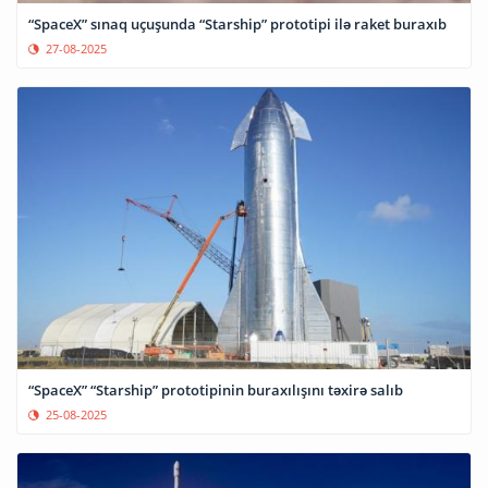
“SpaceX” sınaq uçuşunda “Starship” prototipi ilə raket buraxıb
27-08-2025
“SpaceX” “Starship” prototipinin buraxılışını təxirə salıb
25-08-2025