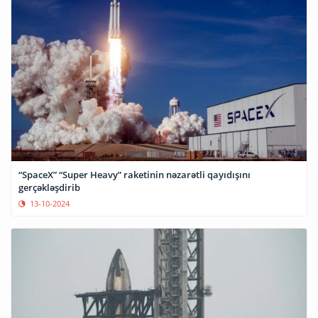
“SpaceX” “Super Heavy” raketinin nəzarətli qayıdışını
gerçəkləşdirib
13-10-2024