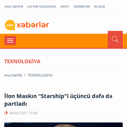
ANA SƏHİFƏ
LAYİHƏ HAQQINDA
ARXİV
XƏBƏRLƏR
ƏLAQƏ
TEXNOLOGİYA
Ana Səhifə
TEXNOLOGİYA
İlon Maskın “Starship”i üçüncü dəfə də
partladı
04-03-2021
11:06