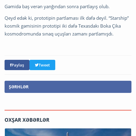
Gəmidə baş verən yanğından sonra partlayış olub.
Qeyd edək ki, prototipin partlaması ilk dəfə deyil. “Starship”
kosmik gəmisinin prototipi iki dəfə Texasdakı Boka Çika
kosmodromunda sınaq uçuşları zamanı partlamışdı.
Paylaş
Tweet
ŞƏRHLƏR
OXŞAR XƏBƏRLƏR