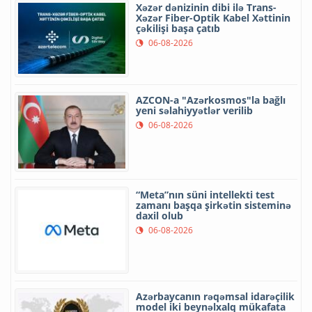
Xəzər dənizinin dibi ilə Trans-
Xəzər Fiber-Optik Kabel Xəttinin
çəkilişi başa çatıb
06-08-2026
AZCON-a "Azərkosmos"la bağlı
yeni səlahiyyətlər verilib
06-08-2026
“Meta”nın süni intellekti test
zamanı başqa şirkətin sisteminə
daxil olub
06-08-2026
Azərbaycanın rəqəmsal idarəçilik
model iki beynəlxalq mükafata