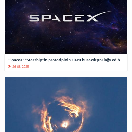
"SpaceX" "Starship"in prototipinin 10-cu buraxılışını ləğv edib
26-08-2025