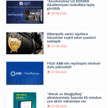
“Azərkosmos”un KOSMİK
Akademiyası mükafata layiq
görülüb
08-08-2026
Kiberpolis xarici saytlara
hücumlar təşkil edən şəxsləri
saxlayıb
07-08-2026
Fitch ABB-nin reytinqini növbəti
dəfə yüksəltdi!
07-08-2026
“Əmək və Məşğulluq”
altsistemində hazırda 65 mindən
çox aktiv vakansiya var
07-08-2026