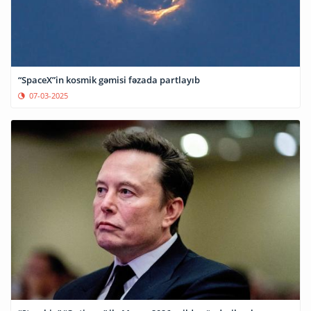
“SpaceX”in kosmik gəmisi fəzada partlayıb
07-03-2025