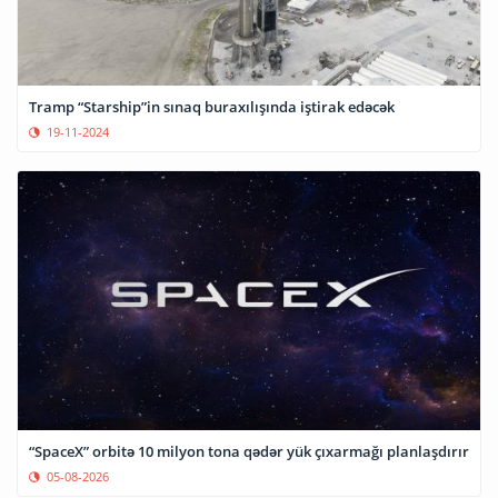
Tramp “Starship”in sınaq buraxılışında iştirak edəcək
19-11-2024
“SpaceX” orbitə 10 milyon tona qədər yük çıxarmağı planlaşdırır
05-08-2026