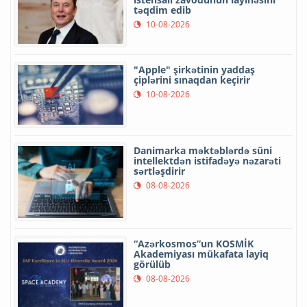
təqdim edib
10-08-2026
"Apple" şirkətinin yaddaş
çiplərini sınaqdan keçirir
10-08-2026
Danimarka məktəblərdə süni
intellektdən istifadəyə nəzarəti
sərtləşdirir
08-08-2026
“Azərkosmos”un KOSMİK
Akademiyası mükafata layiq
görülüb
08-08-2026