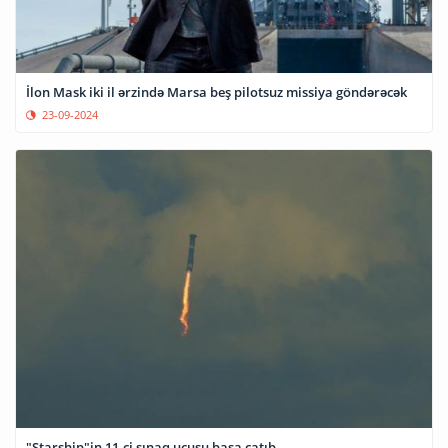
İlon Mask iki il ərzində Marsa beş pilotsuz missiya göndərəcək
23-09-2024
"Starship"in 11-ci sınaq uçuşu başa çatıb