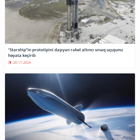
“Starship”in prototipini daşıyan raket altıncı sınaq uçuşunu
həyata keçirib
20-11-2024