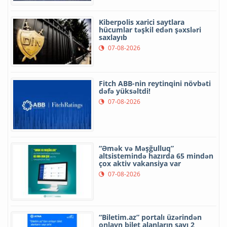
Kiberpolis xarici saytlara
hücumlar təşkil edən şəxsləri
saxlayıb
07-08-2026
Fitch ABB-nin reytinqini növbəti
dəfə yüksəltdi!
07-08-2026
“Əmək və Məşğulluq”
altsistemində hazırda 65 mindən
çox aktiv vakansiya var
07-08-2026
“Biletim.az” portalı üzərindən
onlayn bilet alanların sayı 2