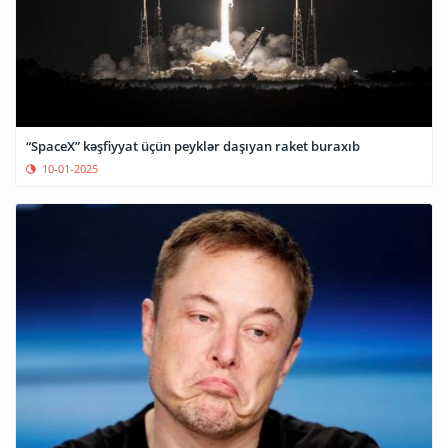
“SpaceX” kəşfiyyat üçün peyklər daşıyan raket buraxıb
10-01-2025