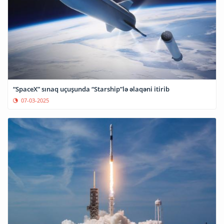
“SpaceX” sınaq uçuşunda “Starship”lə əlaqəni itirib
07-03-2025