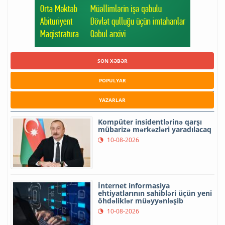
SON XƏBƏR
POPULYAR
YAZARLAR
Kompüter insidentlərinə qarşı
mübarizə mərkəzləri yaradılacaq
10-08-2026
İnternet informasiya
ehtiyatlarının sahibləri üçün yeni
öhdəliklər müəyyənləşib
10-08-2026