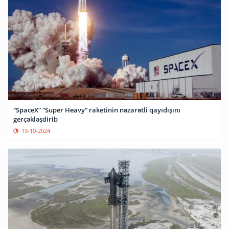
“SpaceX” “Super Heavy” raketinin nəzarətli qayıdışını
gerçəkləşdirib
13-10-2024