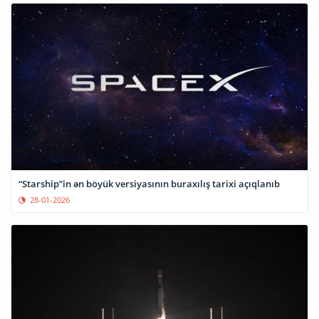
“Starship”in ən böyük versiyasının buraxılış tarixi açıqlanıb
28-01-2026