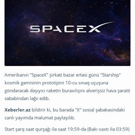
Amerikanın "SpaceX" şirkəti bazar ertəsi günü "Starship"
kosmik gəmisinin prototipini 10-cu sınaq uçuşuna
göndərəcək daşıyıcı raketin buraxılışını əlverişsiz hava şəraiti
səbəbindən ləğv edib.
Xeberler.az
bildirir ki, bu barədə "X" sosial şəbəkəsindəki
canlı yayımda məlumat paylaşılıb.
Start şərq saat qurşağı ilə saat 19:59-da (Bakı vaxtı ilə 03:59)