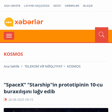
ANA SƏHİFƏ
LAYİHƏ HAQQINDA
ARXİV
XƏBƏRLƏR
ƏLAQƏ
KOSMOS
Ana Səhifə
TELEKOM VƏ NƏQLİYYAT
KOSMOS
"SpaceX" "Starship"in prototipinin 10-cu
buraxılışını ləğv edib
26-08-2025
09:19