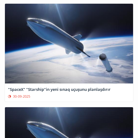
"SpaceX" "Starship"in yeni sınaq uçuşunu planlaşdırır
30-09-2025