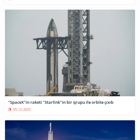
"SpaceX"in raketi "Starlink"in bir qrupu ilə orbitə çıxıb
05-12-2025