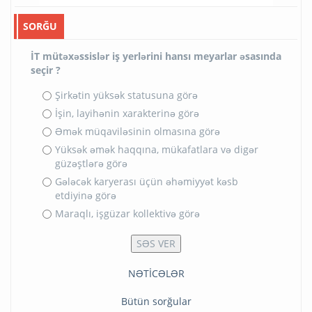
SORĞU
İT mütəxəssislər iş yerlərini hansı meyarlar əsasında
seçir ?
Şirkətin yüksək statusuna görə
İşin, layihənin xarakterinə görə
Əmək müqaviləsinin olmasına görə
Yüksək əmək haqqına, mükafatlara və digər
güzəştlərə görə
Gələcək karyerası üçün əhəmiyyət kəsb
etdiyinə görə
Maraqlı, işgüzar kollektivə görə
NƏTİCƏLƏR
Bütün sorğular