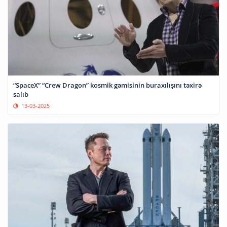
“SpaceX” “Crew Dragon” kosmik gəmisinin buraxılışını təxirə
salıb
13-03-2025