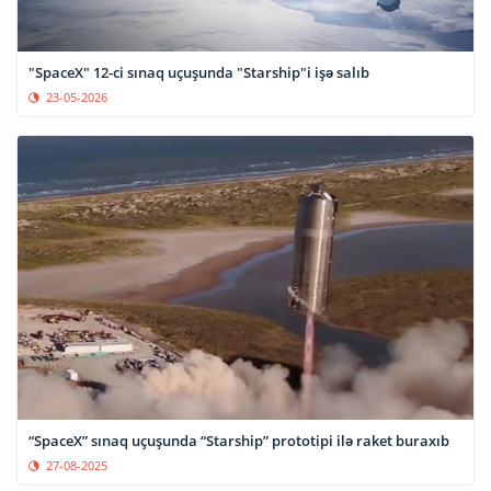
"SpaceX" 12-ci sınaq uçuşunda "Starship"i işə salıb
23-05-2026
“SpaceX” sınaq uçuşunda “Starship” prototipi ilə raket buraxıb
27-08-2025