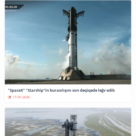
"SpaceX" "Starship"in buraxılışını son dəqiqədə ləğv edib
17-07-2026