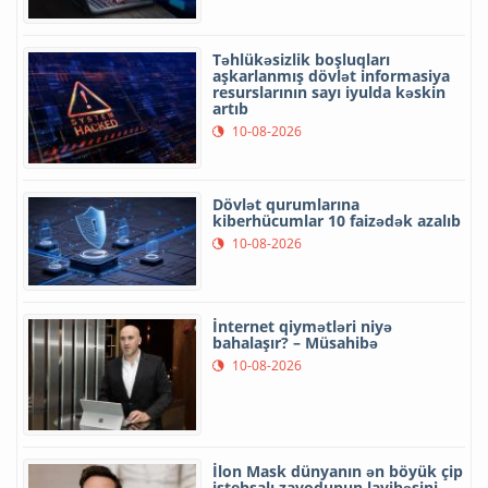
Təhlükəsizlik boşluqları
aşkarlanmış dövlət informasiya
resurslarının sayı iyulda kəskin
artıb
10-08-2026
Dövlət qurumlarına
kiberhücumlar 10 faizədək azalıb
10-08-2026
İnternet qiymətləri niyə
bahalaşır? – Müsahibə
10-08-2026
İlon Mask dünyanın ən böyük çip
istehsalı zavodunun layihəsini