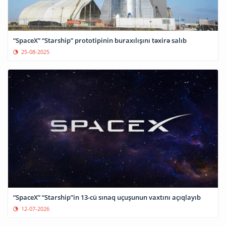
“SpaceX” “Starship” prototipinin buraxılışını təxirə salıb
25-08-2025
“SpaceX” “Starship”in 13-cü sınaq uçuşunun vaxtını açıqlayıb
12-07-2026