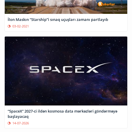
İlon Maskın “Starship”i sınaq uçuşları zamanı partlayıb
03-02-2021
“SpaceX” 2027-ci ildən kosmosa data mərkəzləri göndərməyə
başlayacaq
14-07-2026