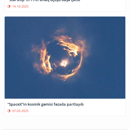
14-10-2025
“SpaceX”in kosmik gəmisi fəzada partlayıb
07-03-2025