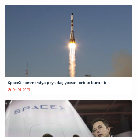
SpaceX kommersiya peyk daşıyıcısını orbitə buraxıb
04-01-2023