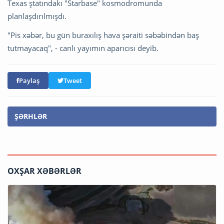
Texas ştatındakı "Starbase" kosmodromunda
planlaşdırılmışdı.
"Pis xəbər, bu gün buraxılış hava şəraiti səbəbindən baş
tutmayacaq", - canlı yayımın aparıcısı deyib.
Paylaş
Tweet
ŞƏRHLƏR
OXŞAR XƏBƏRLƏR