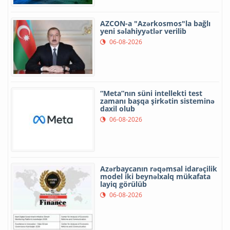
AZCON-a "Azərkosmos"la bağlı
yeni səlahiyyətlər verilib
06-08-2026
“Meta”nın süni intellekti test
zamanı başqa şirkətin sisteminə
daxil olub
06-08-2026
Azərbaycanın rəqəmsal idarəçilik
model iki beynəlxalq mükafata
layiq görülüb
06-08-2026