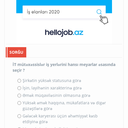
SORĞU
İT mütəxəssislər iş yerlərini hansı meyarlar əsasında
seçir ?
Şirkətin yüksək statusuna görə
İşin, layihənin xarakterinə görə
Əmək müqaviləsinin olmasına görə
Yüksək əmək haqqına, mükafatlara və digər
güzəştlərə görə
Gələcək karyerası üçün əhəmiyyət kəsb
etdiyinə görə