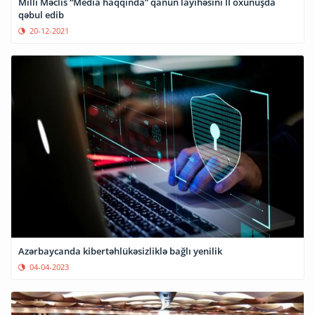
Milli Məclis “Media haqqında” qanun layihəsini II oxunuşda
qəbul edib
20-12-2021
Azərbaycanda kibertəhlükəsizliklə bağlı yenilik
04-04-2023