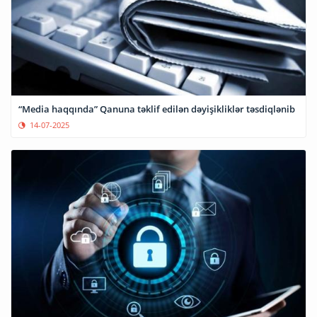
“Media haqqında” Qanuna təklif edilən dəyişikliklər təsdiqlənib
14-07-2025