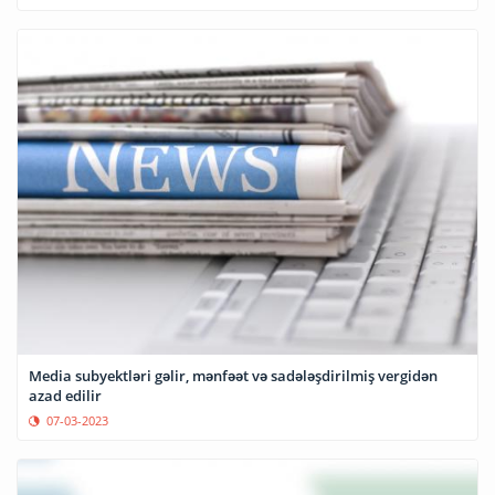
Media subyektləri gəlir, mənfəət və sadələşdirilmiş vergidən
azad edilir
07-03-2023