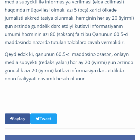
media subyekti ilə informasiya verilməsi (əldə edilməsi)
haqqında müqaviləsi olmalı, azı 5 (beş) xarici ölkədə
jurnalisti akkreditasiya olunmalı, həmçinin hər ay 20 (iyirmi)
gün ərzində gündəlik dərc etdiyi kütləvi informasiyanın
ümumi həcminin azı 80 (səksən) faizi bu Qanunun 60.5-ci
maddəsində nəzərdə tutulan tələblərə cavab verməlidir.
Qeyd edək ki, qanunun 60.5-ci maddəsinə əsasən, onlayn
media subyekti (redaksiyaları) hər ay 20 (iyirmi) gün ərzində
gündəlik azı 20 (iyirmi) kütləvi informasiya dərc etdikdə
onun fəaliyyəti davamlı hesab olunur.
Paylaş
Tweet