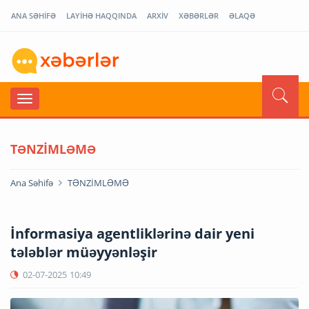
ANA SƏHİFƏ
LAYİHƏ HAQQINDA
ARXİV
XƏBƏRLƏR
ƏLAQƏ
TƏNZİMLƏMƏ
Ana Səhifə
TƏNZİMLƏMƏ
İnformasiya agentliklərinə dair yeni
tələblər müəyyənləşir
02-07-2025
10:49