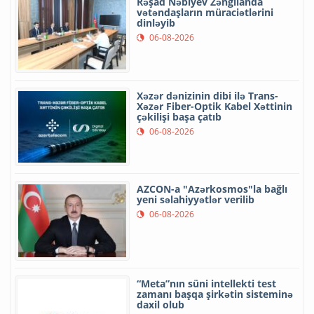
Rəşad Nəbiyev Zəngilanda
vətəndaşların müraciətlərini
dinləyib
06-08-2026
Xəzər dənizinin dibi ilə Trans-
Xəzər Fiber-Optik Kabel Xəttinin
çəkilişi başa çatıb
06-08-2026
AZCON-a "Azərkosmos"la bağlı
yeni səlahiyyətlər verilib
06-08-2026
“Meta”nın süni intellekti test
zamanı başqa şirkətin sisteminə
daxil olub