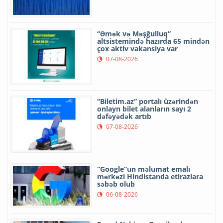
“Əmək və Məşğulluq”
altsistemində hazırda 65 mindən
çox aktiv vakansiya var
07-08-2026
“Biletim.az” portalı üzərindən
onlayn bilet alanların sayı 2
dəfəyədək artıb
07-08-2026
“Google”un məlumat emalı
mərkəzi Hindistanda etirazlara
səbəb olub
06-08-2026