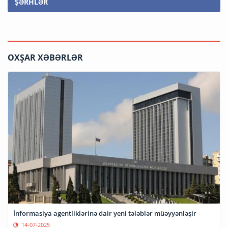
ŞƏRHLƏR
OXŞAR XƏBƏRLƏR
İnformasiya agentliklərinə dair yeni tələblər müəyyənləşir
14-07-2025