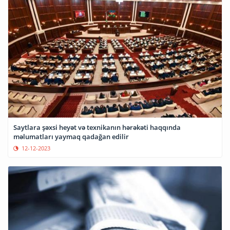
Saytlara şəxsi heyət və texnikanın hərəkəti haqqında
məlumatları yaymaq qadağan edilir
12-12-2023