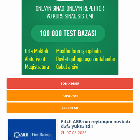
SON XƏBƏR
POPULYAR
YAZARLAR
Fitch ABB-nin reytinqini növbəti
dəfə yüksəltdi!
07-08-2026