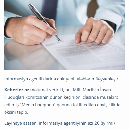
İnformasiya agentliklərinə dair yeni tələblər müəyyənləşir.
Xeberler.az
məlumat verir ki, bu, Milli Məclisin İnsan
Hüquqları komitəsinin dünən keçiriiən iclasında müzakirə
edilmiş "Media haqqında" qanuna təklif edilən dəyişiklikdə
əksini tapıb.
Layihəyə əsasən, informasiya agentliyinin azı 20 (iyirmi)