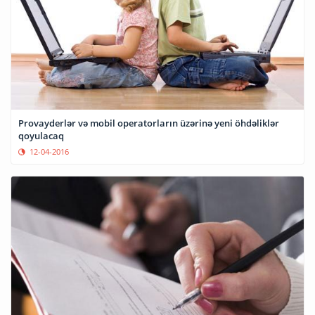
Provayderlər və mobil operatorların üzərinə yeni öhdəliklər
qoyulacaq
12-04-2016