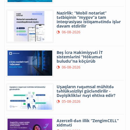
Nazirlik: “Mobil notariat”
tətbiqinin “mygov”a tam
inteqrasiyası istiqamətində işlər
davam etdirilir
06-08-2026
Beş İcra Hakimiyyəti İT
sistemlərini “Hökumət
buludu”na köçürüb
06-08-2026
Uşaqların rəqəmsal mühitdə
təhlükəsizliyi gücləndirilir -
Dəyişikliklər nəyi ehtiva edir?
05-08-2026
Azercell-dən illik “ZengimCELL”
xidməti