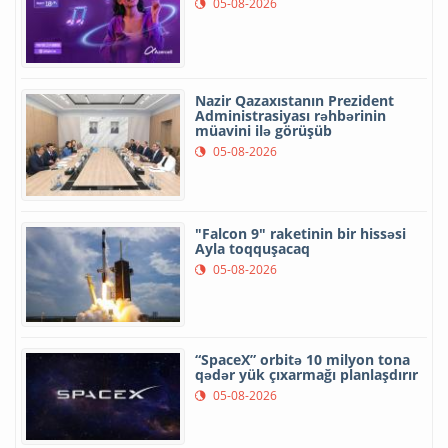
05-08-2026
Nazir Qazaxıstanın Prezident
Administrasiyası rəhbərinin
müavini ilə görüşüb
05-08-2026
"Falcon 9" raketinin bir hissəsi
Ayla toqquşacaq
05-08-2026
“SpaceX” orbitə 10 milyon tona
qədər yük çıxarmağı planlaşdırır
05-08-2026