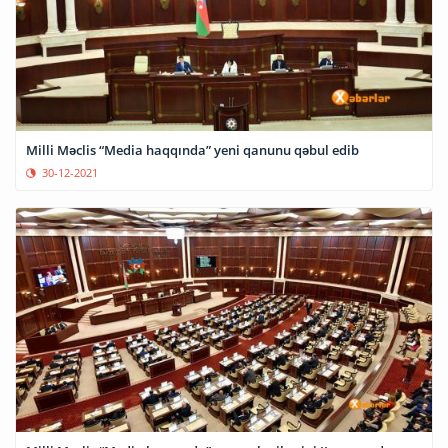
Milli Məclis “Media haqqında” yeni qanunu qəbul edib
30-12-2021