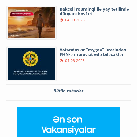
Bakcell rouminqi ilə yay tətilində
dünyanı kəşf et
04-08-2026
Vətəndaşlar “mygov” üzərindən
FHN-ə müraciət edə biləcəklər
04-08-2026
Bütün xəbərlər