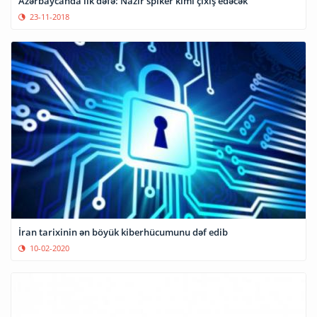
Azərbaycanda ilk dəfə: Nazir spiker kimi çıxış edəcək
23-11-2018
İran tarixinin ən böyük kiberhücumunu dəf edib
10-02-2020