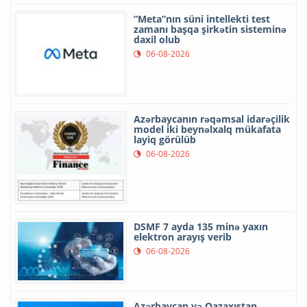
“Meta”nın süni intellekti test
zamanı başqa şirkətin sisteminə
daxil olub
06-08-2026
Azərbaycanın rəqəmsal idarəçilik
model iki beynəlxalq mükafata
layiq görülüb
06-08-2026
DSMF 7 ayda 135 minə yaxın
elektron arayış verib
06-08-2026
Azərbaycan və Qazaxıstan