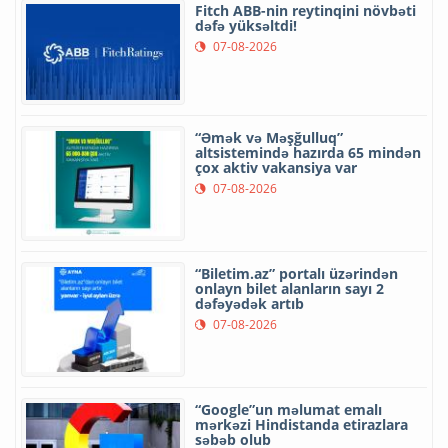
Fitch ABB-nin reytinqini növbəti
dəfə yüksəltdi!
07-08-2026
“Əmək və Məşğulluq”
altsistemində hazırda 65 mindən
çox aktiv vakansiya var
07-08-2026
“Biletim.az” portalı üzərindən
onlayn bilet alanların sayı 2
dəfəyədək artıb
07-08-2026
“Google”un məlumat emalı
mərkəzi Hindistanda etirazlara
səbəb olub