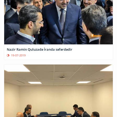
Nazir Ramin Quluzadə İranda səfərdədir
19-07-2019