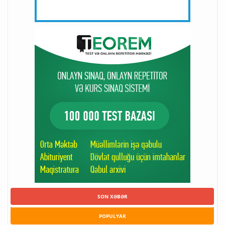
SON XƏBƏR
POPULYAR