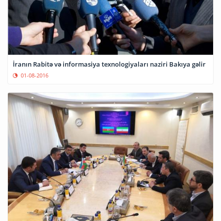
İranın Rabitə və informasiya texnologiyaları naziri Bakıya gəlir
01-08-2016