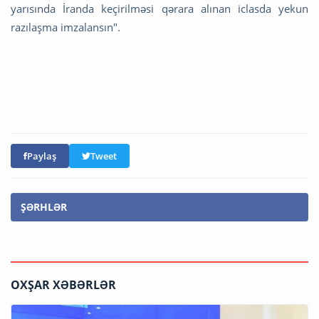
yarısında İranda keçirilməsi qərara alınan iclasda yekun
razılaşma imzalansın".
Paylaş
Tweet
ŞƏRHLƏR
OXŞAR XƏBƏRLƏR