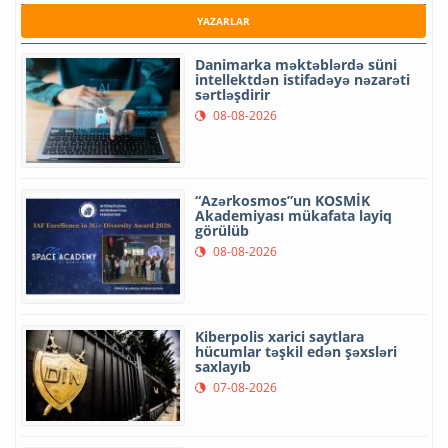
YAZARLAR
Danimarka məktəblərdə süni
intellektdən istifadəyə nəzarəti
sərtləşdirir
08-08-2026
“Azərkosmos”un KOSMİK
Akademiyası mükafata layiq
görülüb
08-08-2026
Kiberpolis xarici saytlara
hücumlar təşkil edən şəxsləri
saxlayıb
07-08-2026