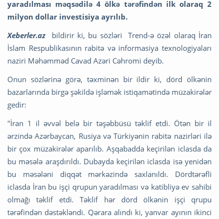
yaradılması məqsədilə 4 ölkə tərəfindən ilk olaraq 2
milyon dollar investisiya ayrılıb.
Xeberler.az
bildirir ki, bu sözləri Trend-ə özəl olaraq İran
İslam Respublikasının rabitə və informasiya texnologiyaları
naziri Məhəmməd Cavad Azəri Cəhromi deyib.
Onun sözlərinə görə, təxminən bir ildir ki, dörd ölkənin
bazarlarında birgə şəkildə işləmək istiqamətində müzakirələr
gedir:
"İran 1 il əvvəl belə bir təşəbbüsü təklif etdi. Ötən bir il
ərzində Azərbaycan, Rusiya və Türkiyənin rabitə nazirləri ilə
bir çox müzakirələr aparılıb. Aşqabadda keçirilən iclasda da
bu məsələ araşdırıldı. Dubayda keçirilən iclasda isə yenidən
bu məsələni diqqət mərkəzində saxlanıldı. Dördtərəfli
iclasda İran bu işçi qrupun yaradılması və katibliyə ev sahibi
olmağı təklif etdi. Təklif hər dörd ölkənin işçi qrupu
tərəfindən dəstəkləndi. Qərara alındı ki, yanvar ayının ikinci