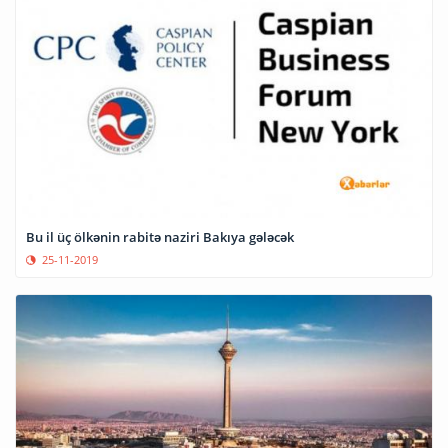
Bu il üç ölkənin rabitə naziri Bakıya gələcək
25-11-2019