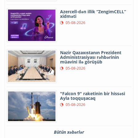
Azercell-dən illik “ZengimCELL”
xidməti
05-08-2026
Nazir Qazaxıstanın Prezident
Administrasiyası rəhbərinin
müavini ilə görüşüb
05-08-2026
"Falcon 9" raketinin bir hissəsi
Ayla toqquşacaq
05-08-2026
Bütün xəbərlər