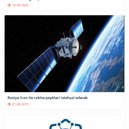
14-09-2020
Rusiya İran ilə rabitə peykləri istehsal edəcək
27-08-2019