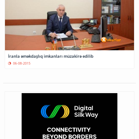
İranla əməkdaşlıq imkanları müzakirə edilib
06-08-2015