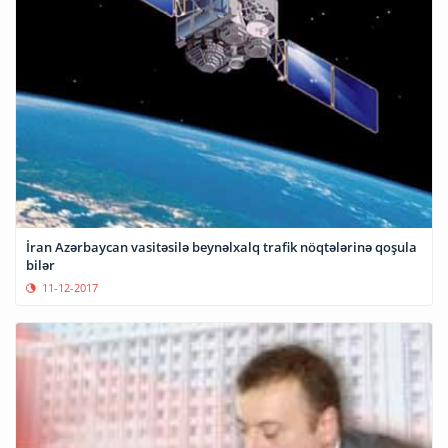
İran Azərbaycan vasitəsilə beynəlxalq trafik nöqtələrinə qoşula
bilər
11-12-2017