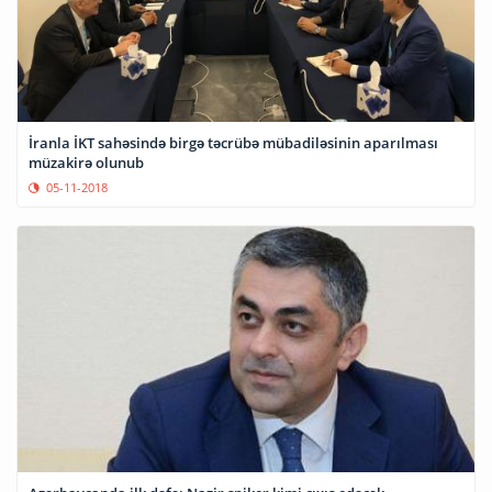
İranla İKT sahəsində birgə təcrübə mübadiləsinin aparılması
müzakirə olunub
05-11-2018