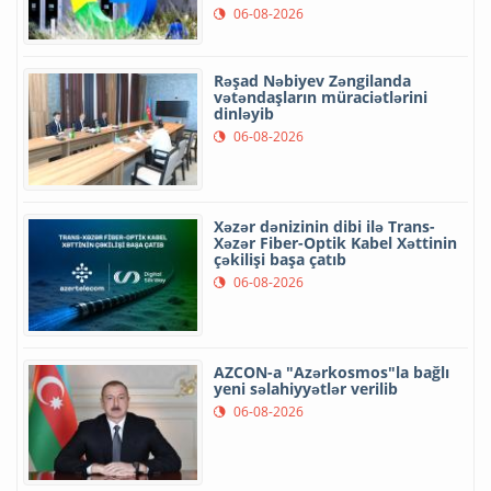
06-08-2026
Rəşad Nəbiyev Zəngilanda
vətəndaşların müraciətlərini
dinləyib
06-08-2026
Xəzər dənizinin dibi ilə Trans-
Xəzər Fiber-Optik Kabel Xəttinin
çəkilişi başa çatıb
06-08-2026
AZCON-a "Azərkosmos"la bağlı
yeni səlahiyyətlər verilib
06-08-2026