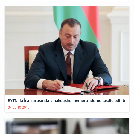
RYTN ilə İran arasında əməkdaşlıq memorandumu təsdiq edilib
05-10-2016