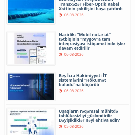
Transxəzər Fiber-Optik Kabel
Xəttinin çəkilişini başa çatdırıb
06-08-2026
Nazirlik: “Mobil notariat”
tətbiqinin “mygov”a tam
inteqrasiyası istiqamətində işlər
davam etdirilir
06-08-2026
Beş İcra Hakimiyyəti İT
sistemlərini “Hökumət
buludu”na köçürüb
06-08-2026
Uşaqların rəqəmsal mühitdə
təhlükəsizliyi gücləndirilir -
Dəyişikliklər nəyi ehtiva edir?
05-08-2026