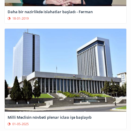
Daha bir nazirlikdə islahatlar başladı - Fərman
18-01-2019
Milli Məclisin növbəti plenar iclası işə başlayıb
01-05-2025