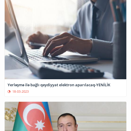
Yerləşmə ilə bağlı qeydiyyat elektron aparılacaq-YENİLİK
18-03-2023