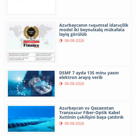
Azərbaycanın rəqəmsal idarəçilik
model iki beynəlxalq mükafata
layiq görülüb
06-08-2026
DSMF 7 ayda 135 minə yaxın
elektron arayış verib
06-08-2026
Azərbaycan və Qazaxıstan
Transxəzər Fiber-Optik Kabel
Xəttinin çəkilişini başa çatdırıb
06-08-2026