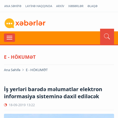
ANA SƏHİFƏ
LAYİHƏ HAQQINDA
ARXİV
XƏBƏRLƏR
ƏLAQƏ
E - HÖKUMƏT
Ana Səhifə
E - HÖKUMƏT
İş yerləri barədə məlumatlar elektron
informasiya sisteminə daxil ediləcək
18-09-2019
13:22