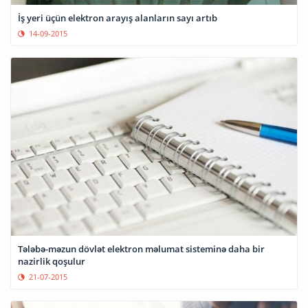
İş yeri üçün elektron arayış alanların sayı artıb
14-09-2015
Tələbə-məzun dövlət elektron məlumat sisteminə daha bir
nazirlik qoşulur
21-07-2015