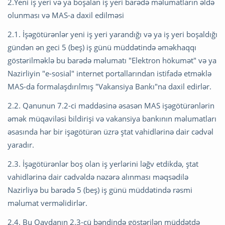
2.Yeni iş yeri və ya boşalan iş yeri barədə məlumatların əldə
olunması və MAS-a daxil edilməsi
2.1. İşəgötürənlər yeni iş yeri yarandığı və ya iş yeri boşaldığı
gündən ən geci 5 (beş) iş günü müddətində əməkhaqqı
göstərilməklə bu barədə məlumatı "Elektron hökumət" və ya
Nazirliyin "e-sosial" internet portallarından istifadə etməklə
MAS-da formalaşdırılmış "Vakansiya Bankı"na daxil edirlər.
2.2. Qanunun 7.2-ci maddəsinə əsasən MAS işəgötürənlərin
əmək müqaviləsi bildirişi və vakansiya bankının məlumatları
əsasında hər bir işəgötürən üzrə ştat vahidlərinə dair cədvəl
yaradır.
2.3. İşəgötürənlər boş olan iş yerlərini ləğv etdikdə, ştat
vahidlərinə dair cədvəldə nəzərə alınması məqsədilə
Nazirliyə bu barədə 5 (beş) iş günü müddətində rəsmi
məlumat verməlidirlər.
2.4. Bu Qaydanın 2.3-cü bəndində göstərilən müddətdə