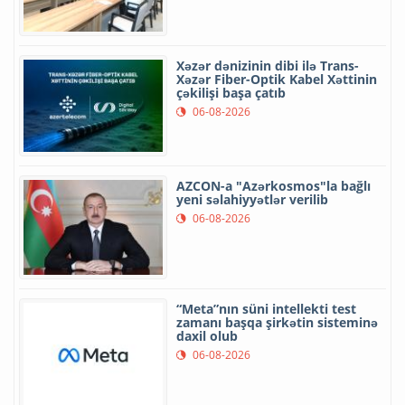
Xəzər dənizinin dibi ilə Trans-
Xəzər Fiber-Optik Kabel Xəttinin
çəkilişi başa çatıb
06-08-2026
AZCON-a "Azərkosmos"la bağlı
yeni səlahiyyətlər verilib
06-08-2026
“Meta”nın süni intellekti test
zamanı başqa şirkətin sisteminə
daxil olub
06-08-2026