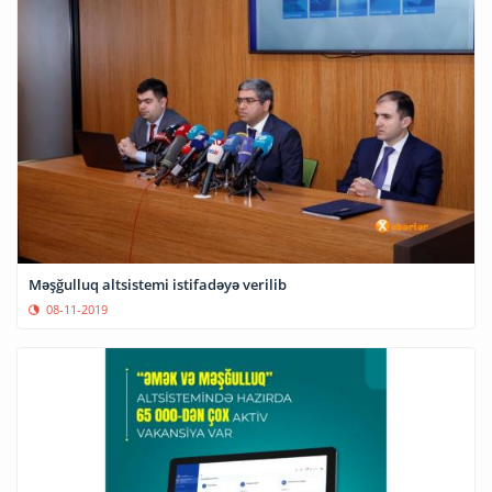
Məşğulluq altsistemi istifadəyə verilib
08-11-2019