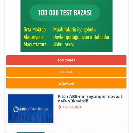
SON XƏBƏR
POPULYAR
YAZARLAR
Fitch ABB-nin reytinqini növbəti
dəfə yüksəltdi!
07-08-2026