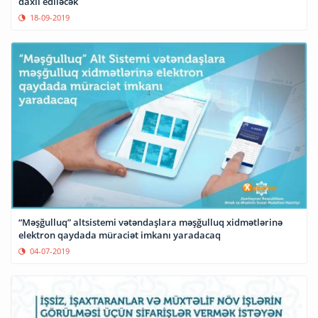
daxil ediləcək
18-09-2019
“Məşğulluq” altsistemi vətəndaşlara məşğulluq xidmətlərinə
elektron qaydada müraciət imkanı yaradacaq
04-07-2019