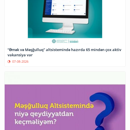
“Əmək və Məşğulluq” altsistemində hazırda 65 mindən çox aktiv
vakansiya var
07-08-2026