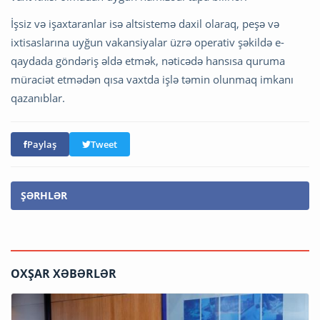
İşsiz və işaxtaranlar isə altsistemə daxil olaraq, peşə və
ixtisaslarına uyğun vakansiyalar üzrə operativ şəkildə e-
qaydada göndəriş əldə etmək, nəticədə hansısa quruma
müraciət etmədən qısa vaxtda işlə təmin olunmaq imkanı
qazanıblar.
Paylaş
Tweet
ŞƏRHLƏR
OXŞAR XƏBƏRLƏR