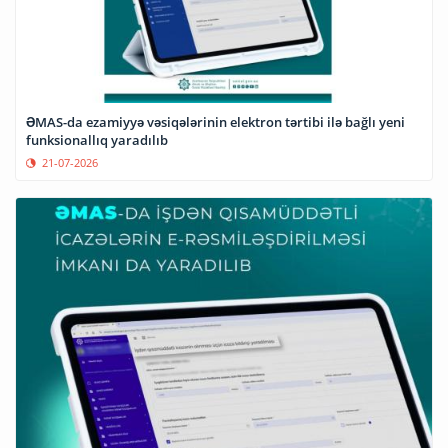
ƏMAS-da ezamiyyə vəsiqələrinin elektron tərtibi ilə bağlı yeni
funksionallıq yaradılıb
21-07-2026