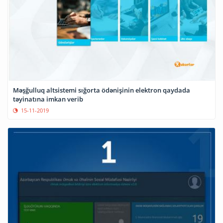
Məşğulluq altsistemi sığorta ödənişinin elektron qaydada
təyinatına imkan verib
15-11-2019