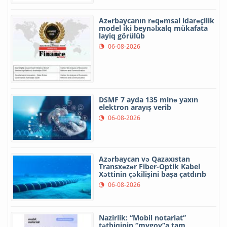
Azərbaycanın rəqəmsal idarəçilik
model iki beynəlxalq mükafata
layiq görülüb
06-08-2026
DSMF 7 ayda 135 minə yaxın
elektron arayış verib
06-08-2026
Azərbaycan və Qazaxıstan
Transxəzər Fiber-Optik Kabel
Xəttinin çəkilişini başa çatdırıb
06-08-2026
Nazirlik: “Mobil notariat”
tətbiqinin “mygov”a tam