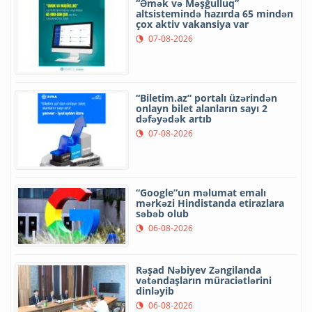
“Əmək və Məşğulluq”
altsistemində hazırda 65 mindən
çox aktiv vakansiya var
07-08-2026
“Biletim.az” portalı üzərindən
onlayn bilet alanların sayı 2
dəfəyədək artıb
07-08-2026
“Google”un məlumat emalı
mərkəzi Hindistanda etirazlara
səbəb olub
06-08-2026
Rəşad Nəbiyev Zəngilanda
vətəndaşların müraciətlərini
dinləyib
06-08-2026