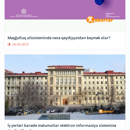
Məşğulluq altsistemində necə qeydiyyatdan keçmək olar?
24-04-2019
İş yerləri barədə məlumatlar elektron informasiya sisteminə