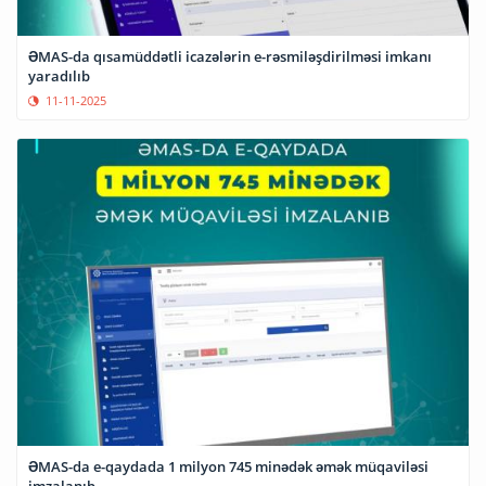
ƏMAS-da qısamüddətli icazələrin e-rəsmiləşdirilməsi imkanı
yaradılıb
11-11-2025
ƏMAS-da e-qaydada 1 milyon 745 minədək əmək müqaviləsi