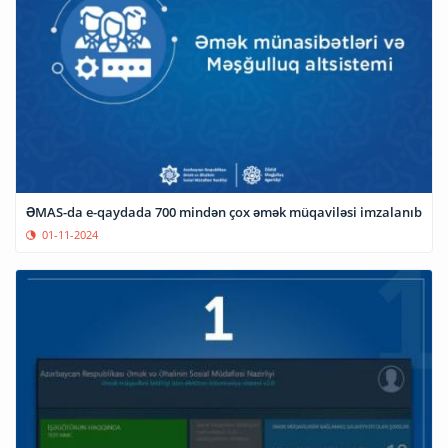
ƏMAS-da e-qaydada 700 mindən çox əmək müqaviləsi imzalanıb
01-11-2024