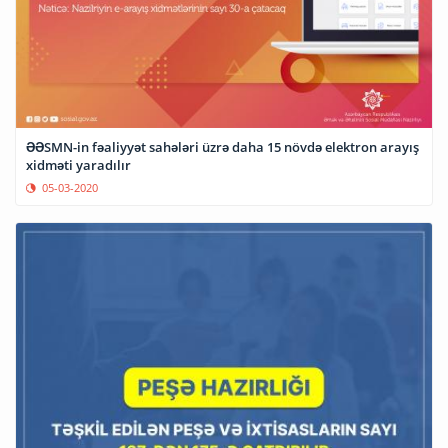
ƏƏSMN-in fəaliyyət sahələri üzrə daha 15 növdə elektron arayış
xidməti yaradılır
05-03-2020