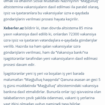
Əmək və Əhalinin Sosial Müdafiəsi Nazirliyinin “Məşğulluq”
altsisteminə vakansiyaların daxil edilməsi ilə paralel olaraq,
işsiz və işaxtaranlara bu vakansiyalar üzrə e-qaydada
göndərişlərin verilməsi prosesi həyata keçirilir.
Xeberler.az
bildirir ki, ötən dövrdə altsistemə 85 minə
yaxın vakansiya daxil edilib ki, onlardan 72300 vakansiya
üzrə işsiz və işaxtaran vətəndaşlara e-qaydada göndərişlər
verilib. Hazırda isə həm qalan vakansiyalar üzrə
göndərişlərin verilməsi, həm də “Vakansiya bankı”na
işəgötürənlər tərəfindən yeni vakansiyaların daxil edilməsi
prosesi davam edir.
İşəgötürənlər yeni iş yeri və boşalan iş yeri barədə
məlumatları “Məşğulluq haqqında” Qanuna əsasən ən geci 5
iş günü müddətində “Məşğulluq” altsistemindəki vakansiya
bankına daxil etməlidirlər. Bununla onlar işçi qüvvəsinə olan
tələbatlarının çevik şəkildə ödənməsi, vakant iş yerlərinə
vaxt itkisi olmadan uyğun namizədi tapa bilirlər.