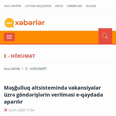
ANA SƏHİFƏ
LAYİHƏ HAQQINDA
ARXİV
XƏBƏRLƏR
ƏLAQƏ
E - HÖKUMƏT
Ana Səhifə
E - HÖKUMƏT
Məşğulluq altsistemində vakansiyalar
üzrə göndərişlərin verilməsi e-qaydada
aparılır
22-01-2020
11:04