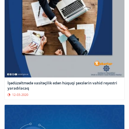
İşədüzəltmədə vasitəçilik edən hüquqi şəxslərin vahid reyestri
yaradılacaq
12-03-2020