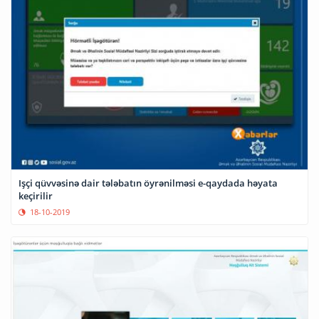
Işçi qüvvəsinə dair tələbatın öyrənilməsi e-qaydada həyata
keçirilir
18-10-2019