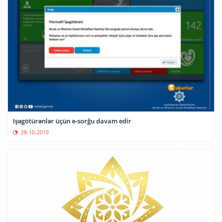
Işəgötürənlər üçün e-sorğu davam edir
28-10-2019