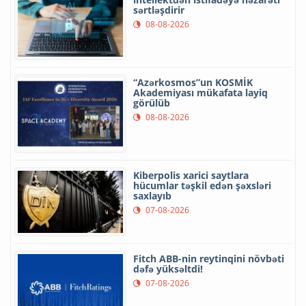
sərtləşdirir
08-08-2026
“Azərkosmos”un KOSMİK
Akademiyası mükafata layiq
görülüb
08-08-2026
Kiberpolis xarici saytlara
hücumlar təşkil edən şəxsləri
saxlayıb
07-08-2026
Fitch ABB-nin reytinqini növbəti
dəfə yüksəltdi!
07-08-2026