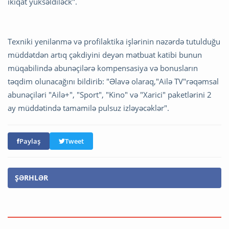
ikiqat yüksəldiləck".
Texniki yenilənmə və profilaktika işlərinin nəzərdə tutulduğu
müddətdən artıq çəkdiyini deyən mətbuat katibi bunun
müqabilində abunəçilərə kompensasiya və bonusların
təqdim olunacağını bildirib: "Əlavə olaraq,"Ailə TV"rəqəmsal
abunəçiləri "Ailə+", "Sport", "Kino" və "Xarici" paketlərini 2
ay müddətində tamamilə pulsuz izləyəcəklər".
Paylaş
Tweet
ŞƏRHLƏR