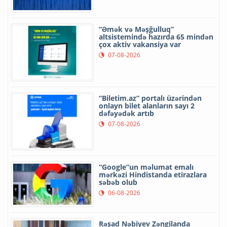
“Əmək və Məşğulluq”
altsistemində hazırda 65 mindən
çox aktiv vakansiya var
07-08-2026
“Biletim.az” portalı üzərindən
onlayn bilet alanların sayı 2
dəfəyədək artıb
07-08-2026
“Google”un məlumat emalı
mərkəzi Hindistanda etirazlara
səbəb olub
06-08-2026
Rəşad Nəbiyev Zəngilanda