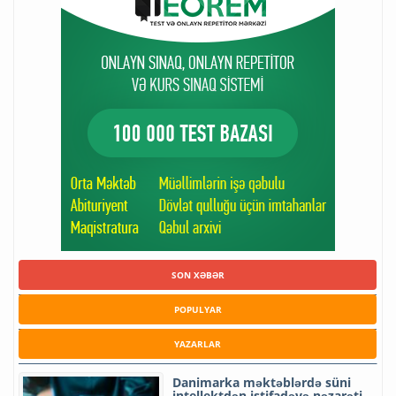
SON XƏBƏR
POPULYAR
YAZARLAR
Danimarka məktəblərdə süni
intellektdən istifadəyə nəzarəti