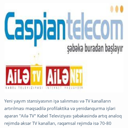
Yeni yayım stansiyasının işə salınması və TV kanalların
artırılması məqsədilə profilaktika və yenidənqurma işləri
aparan "Ailə TV" Kabel Televiziyası şəbəkəsində artıq analoq
rejimdə əksər TV kanalları, rəqəmsal rejimdə isə 70-80