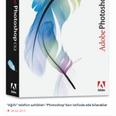
“Ağıllı” telefon sahibləri “Photoshop”dan istifadə edə biləcəklər
28-02-2013