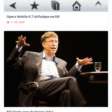
Opera Mobile 9.7 istifadəyə verildi
11-06-2009
Bill Qeyts yenə də birinci oldu!