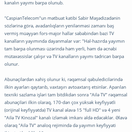
kanalın yayımı bərpa olunub.
"CaspianTelecom"un mətbuat katibi Sabir Məşədizadənin
sözlərinə görə, avadanlıqların yenilənməsi zamanı baş
vermiş müəyyən fors-major hallar səbəbindən bəzi TV
kanalların yayımında dayanmalar var: "Hal-hazırda yayımın
tam bərpa olunması üzərində həm yerli, həm də əcnəbi
mütəxəssislər çalışır və TV kanalların yayımı tədricən bərpa
olunur.
Abunəçilərdən xahiş olunur ki, rəqəmsal qəbuledicilərində
ilkin ayarları qaytarıb, vaxtaşırı avtoaxtarış etsinlər. Aparılan
texniki sazlama işləri tam bitdikdən sonra "Ailə TV" rəqəmsal
abunəçiləri ilkin olaraq, 170-dən çox yüksək keyfiyyətli
(orijinal keyfiyyətdə) TV kanal əlavə 15 "full HD" və 4 yeni
"Ailə TV Kinozal" kanalı izləmək imkanı əldə edəcəklər. Əlavə
olaraq "Ailə TV" analoq rejimində də yayımın keyfiyyəti