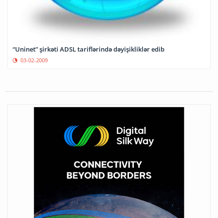
“Uninet” şirkəti ADSL tariflərində dəyişikliklər edib
03-02-2009