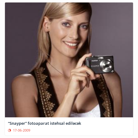
“Snayper” fotoaparat istehsal ediləcək
17-06-2009