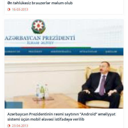
Ən təhlükəsiz brauzerlər məlum olub
16-03-2013
Azərbaycan Prezidentinin rəsmi saytının “Android” əməliyyat
sistemi üçün mobil əlavəsi istifadəyə verilib
23-04-2013