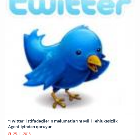
“Twitter” istifadəçilərin məlumatlarını Milli Təhlükəsizlik
Agentliyindən qoruyur
25-11-2013