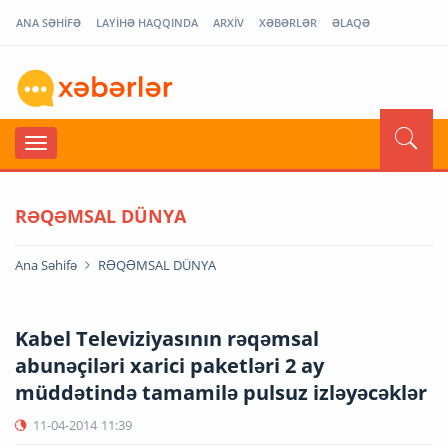
ANA SƏHİFƏ
LAYİHƏ HAQQINDA
ARXİV
XƏBƏRLƏR
ƏLAQƏ
RƏQƏMSAL DÜNYA
Ana Səhifə
RƏQƏMSAL DÜNYA
Kabel Televiziyasının rəqəmsal
abunəçiləri xarici paketləri 2 ay
müddətində tamamilə pulsuz izləyəcəklər
11-04-2014
11:39