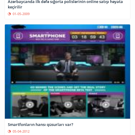
Azərbaycanda ilk dəfə sığorta polislərinin online satışı həyata
keçirilir
01-05-2009
Smartfonların hansı qüsurları var?
05-04-2012