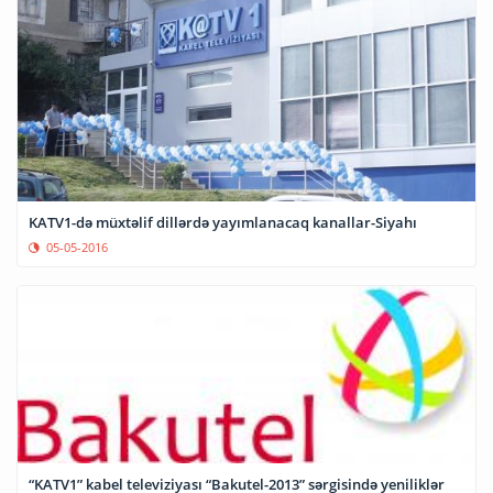
KATV1-də müxtəlif dillərdə yayımlanacaq kanallar-Siyahı
05-05-2016
“KATV1” kabel televiziyası “Bakutel-2013” sərgisində yeniliklər