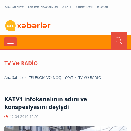
ANA SƏHİFƏ
LAYİHƏ HAQQINDA
ARXİV
XƏBƏRLƏR
ƏLAQƏ
TV VƏ RADİO
Ana Səhifə
TELEKOM VƏ NƏQLİYYAT
TV VƏ RADİO
KATV1 infokanalının adını və
konspesiyasını dəyişdi
12-04-2016
12:02