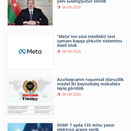
yeni səlahiyyətlər verilib
06-08-2026
“Meta”nın süni intellekti test
zamanı başqa şirkətin sisteminə
daxil olub
06-08-2026
Azərbaycanın rəqəmsal idarəçilik
model iki beynəlxalq mükafata
layiq görülüb
06-08-2026
DSMF 7 ayda 135 minə yaxın
elektron arayış verib