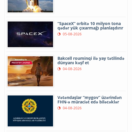
“SpaceX” orbitə 10 milyon tona
qədər yük çıxarmağı planlaşdırır
05-08-2026
Bakcell rouminqi ilə yay tətilində
dünyanı kəşf et
04-08-2026
Vətəndaşlar “mygov” üzərindən
FHN-ə müraciət edə biləcəklər
04-08-2026