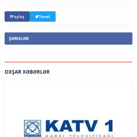
Paylaş
Tweet
ŞƏRHLƏR
OXŞAR XƏBƏRLƏR