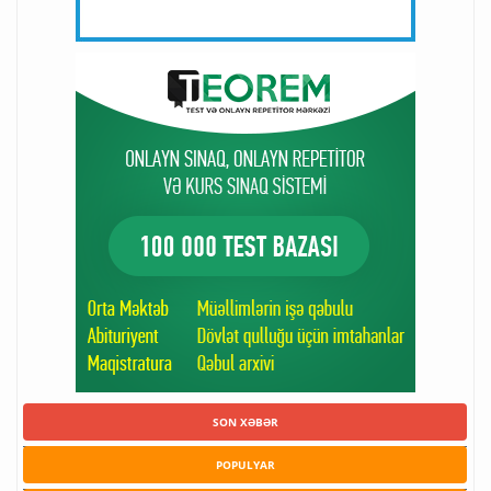
SON XƏBƏR
POPULYAR