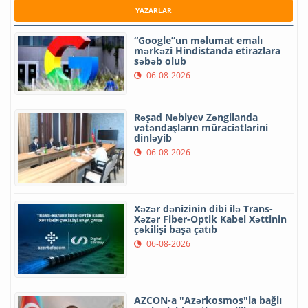
YAZARLAR
“Google”un məlumat emalı
mərkəzi Hindistanda etirazlara
səbəb olub
06-08-2026
Rəşad Nəbiyev Zəngilanda
vətəndaşların müraciətlərini
dinləyib
06-08-2026
Xəzər dənizinin dibi ilə Trans-
Xəzər Fiber-Optik Kabel Xəttinin
çəkilişi başa çatıb
06-08-2026
AZCON-a "Azərkosmos"la bağlı