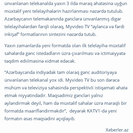
ünvanlanan telekanalda yaxın 3 ildə maraq əhatəsinə uyğun
müxtəlif yeni telelayihələrin hazırlanması nəzərdə tutulub.
Azərbaycanın teleməkanında gənclərə ünvanlanmış digər
telelayihələrdən fərqli olaraq, Myvideo TV “əyləncə və fərdi
inkişaf” formatlarının sintezini nəzərdə tutub.
Yaxın zamanlarda yeni formatda olan ilk telelayihə müxtəlif
sahələrdə gənc istedadların üzrə çıxarılması və ictimaiyyətə
təqdim ediılməsinə xidmət edəcək.
“Azərbaycanda indiyədək tam olaraq gənc auditoriyaya
ünvanlanan telekanal yox idi. Myvideo TV bu son dərəcə
mühüm və televiziya sahəsində perspektivli istiqaməti əhatə
etmək niyyətindədir. Məqsədimiz gəncləri yalnız
əyləndirmək deyil, həm də müxtəlif sahələr üzrə maraqlı bir
formatda maarifləndirməkdir”, deyərək KATV1-də yeni
formatın əsas məqsədini açıqlayıb.
Xeberler.az