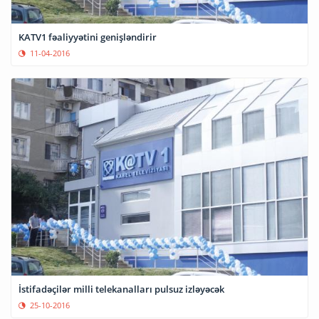
KATV1 fəaliyyətini genişləndirir
11-04-2016
İstifadəçilər milli telekanalları pulsuz izləyəcək
25-10-2016