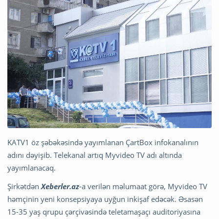
KATV1 öz şəbəkəsində yayımlanan ÇartBox infokanalının
adını dəyişib. Telekanal artıq Myvideo TV adı altında
yayımlanacaq.
Şirkətdən
Xeberler.az
-a verilən məlumaat görə, Myvideo TV
həmçinin yeni konsepsiyaya uyğun inkişaf edəcək. Əsasən
15-35 yaş qrupu çərçivəsində teletamaşaçı auditoriyasına