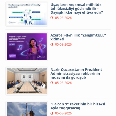
Uşaqların rəqəmsal mühitdə
təhlükəsizliyi gücləndirilir -
Dəyişikliklər nəyi ehtiva edir?
05-08-2026
Azercell-dən illik “ZengimCELL”
xidməti
05-08-2026
Nazir Qazaxıstanın Prezident
Administrasiyası rəhbərinin
müavini ilə görüşüb
05-08-2026
"Falcon 9" raketinin bir hissəsi
Ayla toqquşacaq
05-08-2026