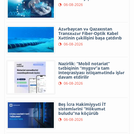
06-08-2026
Azərbaycan və Qazaxıstan
Transxəzər Fiber-Optik Kabel
Xəttinin çəkilişini başa çatdırıb
06-08-2026
Nazirlik: “Mobil notariat”
tətbiqinin “mygov”a tam
inteqrasiyası istiqamətində işlər
davam etdirilir
06-08-2026
Beş İcra Hakimiyyəti İT
sistemlərini “Hökumət
buludu”na köçürüb
06-08-2026