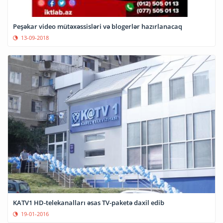
Peşəkar video mütəxəssisləri və blogerlər hazırlanacaq
13-09-2018
KATV1 HD-telekanalları əsas TV-paketə daxil edib
19-01-2016