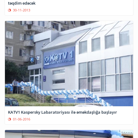
təqdim edəcək
30-11-2013
KATV1 Kaspersky Labaratoriyası ilə əməkdaşlığa başlayır
01-06-2016