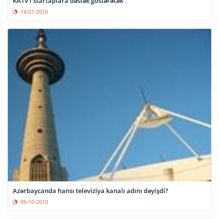
KATV1 startaplara dəstək göstərəcək
14-01-2016
Azərbaycanda hansı televiziya kanalı adını dəyişdi?
05-10-2010