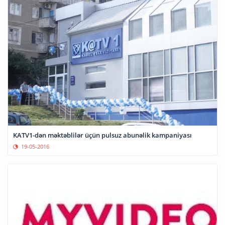
KATV1-dən məktəblilər üçün pulsuz abunəlik kampaniyası
19-05-2016