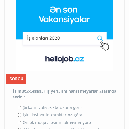
SORĞU
İT mütəxəssislər iş yerlərini hansı meyarlar əsasında
seçir ?
Şirkətin yüksək statusuna görə
İşin, layihənin xarakterinə görə
Əmək müqaviləsinin olmasına görə