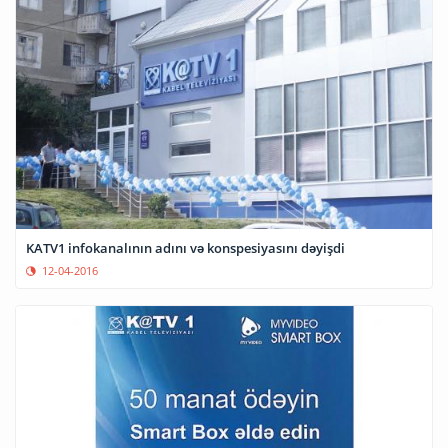
KATV1 infokanalının adını və konspesiyasını dəyişdi
12-04-2016