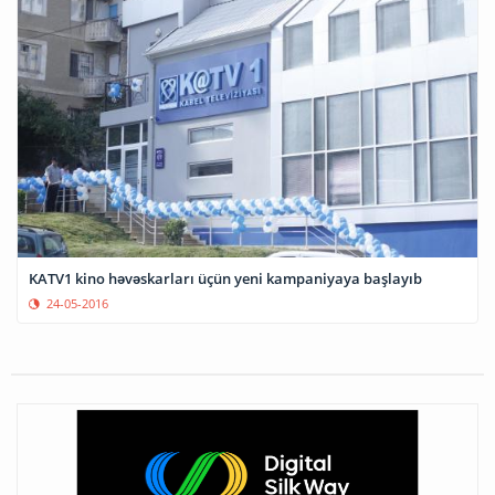
KATV1 kino həvəskarları üçün yeni kampaniyaya başlayıb
24-05-2016