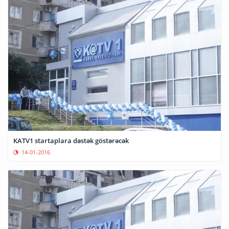
KATV1 startaplara dəstək göstərəcək
14-01-2016