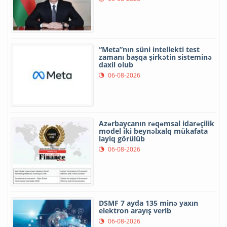
“Meta”nın süni intellekti test
zamanı başqa şirkətin sisteminə
daxil olub
06-08-2026
Azərbaycanın rəqəmsal idarəçilik
model iki beynəlxalq mükafata
layiq görülüb
06-08-2026
DSMF 7 ayda 135 minə yaxın
elektron arayış verib
06-08-2026