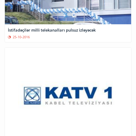
İstifadəçilər milli telekanalları pulsuz izləyəcək
25-10-2016