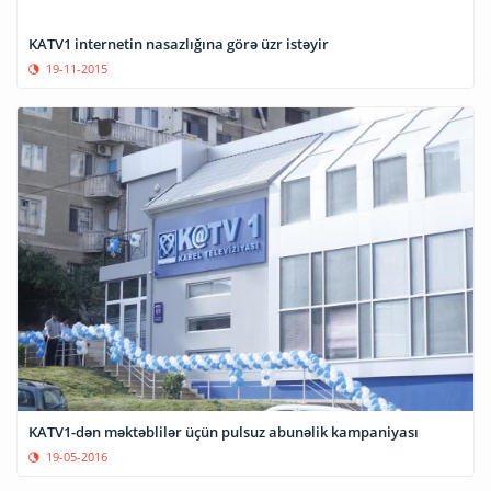
KATV1 internetin nasazlığına görə üzr istəyir
19-11-2015
KATV1-dən məktəblilər üçün pulsuz abunəlik kampaniyası
19-05-2016