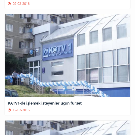
02-02-2016
KATV1-də işləmək istəyənlər üçün fürsət
12-02-2016