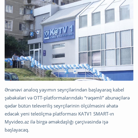
Ənənəvi analoq yayımın seyrçilərindən başlayaraq kabel
şəbəkələri və OTT-platformalarındakı “rəqəmli” abunəçilərə
qədər bütün televeriliş seyrçilərinin ölçülməsini əhatə
edəcək yeni teleölçmə platforması KATV1 SMART-ın
Myvideo.az ilə birgə əməkdaşlığı çərçivəsində işə
başlayacaq.