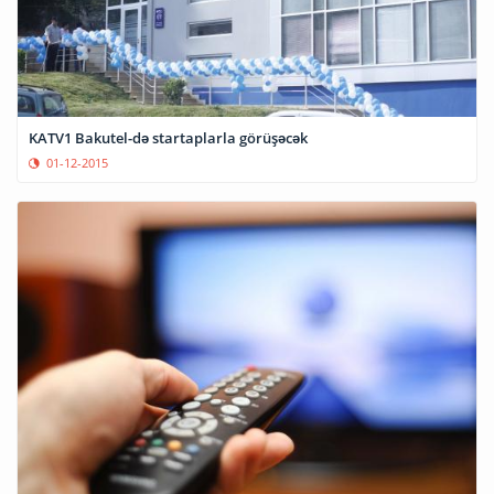
KATV1 Bakutel-də startaplarla görüşəcək
01-12-2015