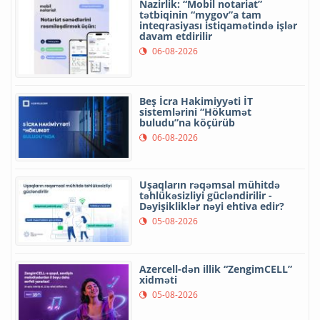
Nazirlik: “Mobil notariat”
tətbiqinin “mygov”a tam
inteqrasiyası istiqamətində işlər
davam etdirilir
06-08-2026
Beş İcra Hakimiyyəti İT
sistemlərini “Hökumət
buludu”na köçürüb
06-08-2026
Uşaqların rəqəmsal mühitdə
təhlükəsizliyi gücləndirilir -
Dəyişikliklər nəyi ehtiva edir?
05-08-2026
Azercell-dən illik “ZengimCELL”
xidməti
05-08-2026