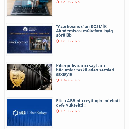
08-08-2026
“Azərkosmos”un KOSMİK
Akademiyası mükafata layiq
görülüb
08-08-2026
Kiberpolis xarici saytlara
hücumlar təşkil edən şəxsləri
saxlayıb
07-08-2026
Fitch ABB-nin reytinqini növbəti
dəfə yüksəltdi!
07-08-2026