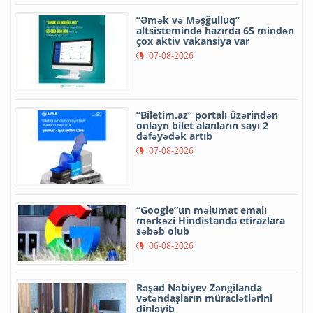
“Əmək və Məşğulluq”
altsistemində hazırda 65 mindən
çox aktiv vakansiya var
07-08-2026
“Biletim.az” portalı üzərindən
onlayn bilet alanların sayı 2
dəfəyədək artıb
07-08-2026
“Google”un məlumat emalı
mərkəzi Hindistanda etirazlara
səbəb olub
06-08-2026
Rəşad Nəbiyev Zəngilanda
vətəndaşların müraciətlərini
dinləyib