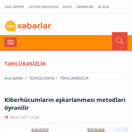
ANA SƏHİFƏ
LAYİHƏ HAQQINDA
ARXİV
XƏBƏRLƏR
ƏLAQƏ
TƏHLÜKƏSİZLİK
Ana Səhifə
TEXNOLOGİYA
TƏHLÜKƏSİZLİK
Kiberhücumların aşkarlanması metodları
öyrənilir
28-02-2017
12:28