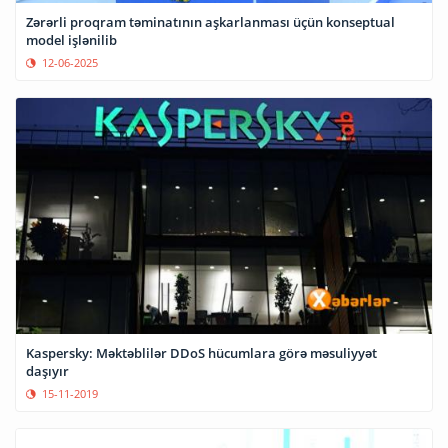
Zərərli proqram təminatının aşkarlanması üçün konseptual
model işlənilib
12-06-2025
Kaspersky: Məktəblilər DDoS hücumlara görə məsuliyyət
daşıyır
15-11-2019