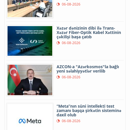
06-08-2026
Xəzər dənizinin dibi ilə Trans-
Xəzər Fiber-Optik Kabel Xəttinin
çəkilişi başa çatıb
06-08-2026
AZCON-a "Azərkosmos"la bağlı
yeni səlahiyyətlər verilib
06-08-2026
“Meta”nın süni intellekti test
zamanı başqa şirkətin sisteminə
daxil olub
06-08-2026