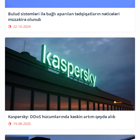
Bulud sistemləri ilə bağlı aparılan tədqiqatların nəticələri
müzakirə olunub
22-10-2024
Kaspersky: DDoS hücumlarında kəskin artım qeydə alıb
19-08-2020