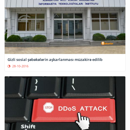
Gizli sosial şəbəkələrin aşkarlanması müzakirə edilib
28-10-2016