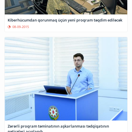
Kiberhücumdan qorunmaq üçün yeni proqram təqdim ediləcək
08-09-2015
Zərərli proqram təminatının aşkarlanması tədqiqatının
nəticələri açıqlanıb