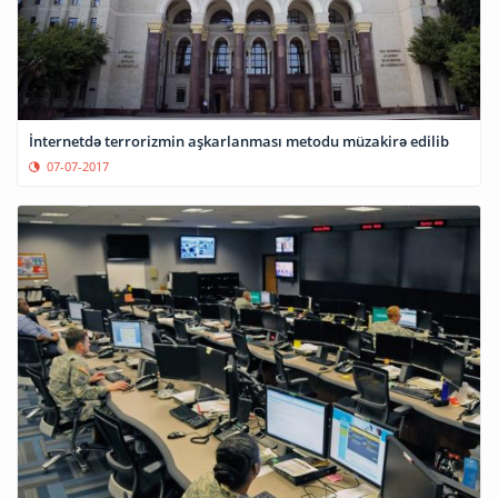
İnternetdə terrorizmin aşkarlanması metodu müzakirə edilib
07-07-2017