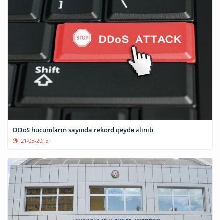
DDoS hücumların sayında rekord qeydə alınıb
21-05-2015