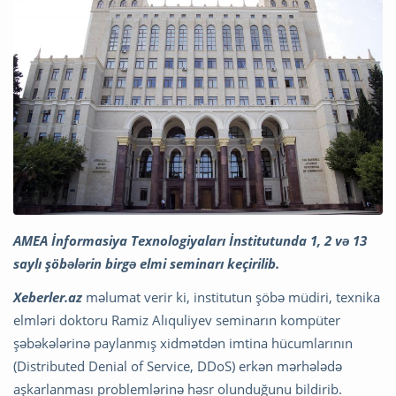
AMEA İnformasiya Texnologiyaları İnstitutunda 1, 2 və 13
saylı şöbələrin birgə elmi seminarı keçirilib.
Xeberler.az
məlumat verir ki, institutun şöbə müdiri, texnika
elmləri doktoru Ramiz Alıquliyev seminarın kompüter
şəbəkələrinə paylanmış xidmətdən imtina hücumlarının
(Distributed Denial of Service, DDoS) erkən mərhələdə
aşkarlanması problemlərinə həsr olunduğunu bildirib.