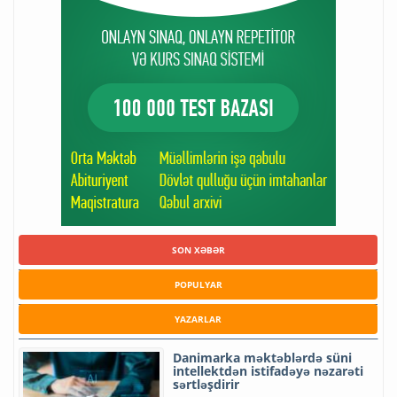
SON XƏBƏR
POPULYAR
YAZARLAR
Danimarka məktəblərdə süni
intellektdən istifadəyə nəzarəti
sərtləşdirir