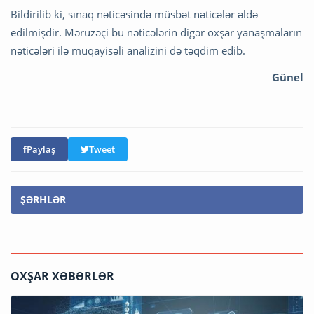
Bildirilib ki, sınaq nəticəsində müsbət nəticələr əldə
edilmişdir. Məruzəçi bu nəticələrin digər oxşar yanaşmaların
nəticələri ilə müqayisəli analizini də təqdim edib.
Günel
Paylaş
Tweet
ŞƏRHLƏR
OXŞAR XƏBƏRLƏR