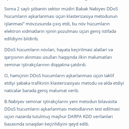
Sonra 2 saylı şöbənin sektor müdiri Babək Nəbiyev DDoS
hücumların aşkarlanması üçün klasterizasiya metodunun
işlənməsi” mövzusunda çıxış etdi, bu növ hücumların
elektron xidmətlərin işinin pozulması üçün geniş istifadə
edildiyini bildirib.
DDoS hücumların növləri, həyata keçirilməsi alətləri və
qarşısının alınması üsulları haqqında ilkin məlumatları
seminar iştirakçılarının diqqətinə çatdırdı.
O, həmçinin DDoS hücumların aşkarlanması üçün təklif
etdiyi şəbəkə trafikinin klasterizasiyası metodu və əldə etdiyi
nəticələr barədə geniş məlumat verib.
B.Nəbiyev seminar iştirakçılarını yeni metodun bilavasitə
DDoS hücumların aşkarlanması metodlarının test edilməsi
üçün nəzərdə tutulmuş məşhur DARPA KDD verilənləri
bazasında sınaqdan keçirildiyini qeyd edib.