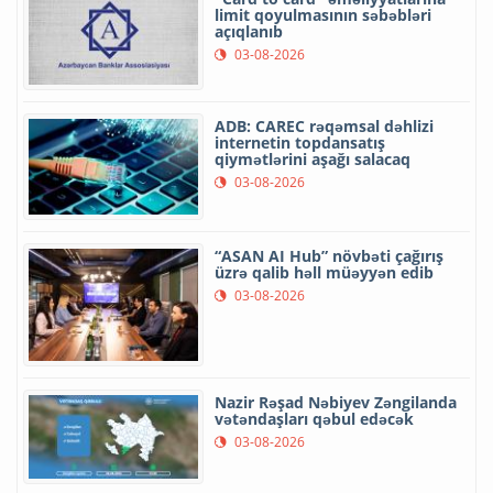
limit qoyulmasının səbəbləri
açıqlanıb
03-08-2026
ADB: CAREC rəqəmsal dəhlizi
internetin topdansatış
qiymətlərini aşağı salacaq
03-08-2026
“ASAN AI Hub” növbəti çağırış
üzrə qalib həll müəyyən edib
03-08-2026
Nazir Rəşad Nəbiyev Zəngilanda
vətəndaşları qəbul edəcək
03-08-2026