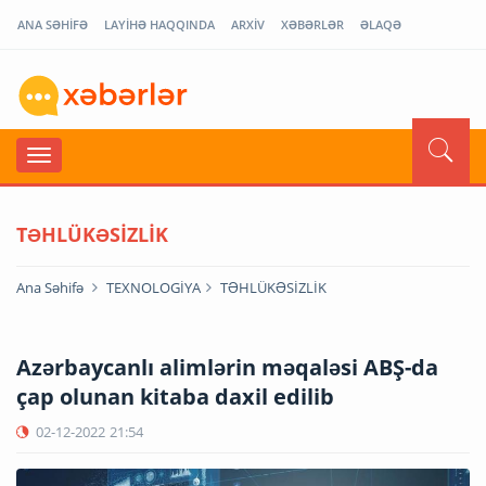
ANA SƏHİFƏ
LAYİHƏ HAQQINDA
ARXİV
XƏBƏRLƏR
ƏLAQƏ
TƏHLÜKƏSİZLİK
Ana Səhifə
TEXNOLOGİYA
TƏHLÜKƏSİZLİK
Azərbaycanlı alimlərin məqaləsi ABŞ-da
çap olunan kitaba daxil edilib
02-12-2022
21:54