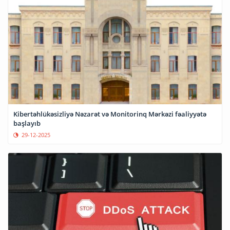
Kibertəhlükəsizliyə Nəzarət və Monitorinq Mərkəzi fəaliyyətə
başlayıb
29-12-2025