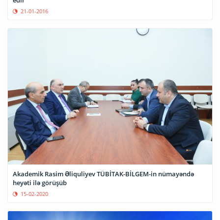
edir
21-01-2016
Akademik Rasim Əliquliyev TÜBİTAK-BİLGEM-in nümayəndə
heyəti ilə görüşüb
15-02-2020