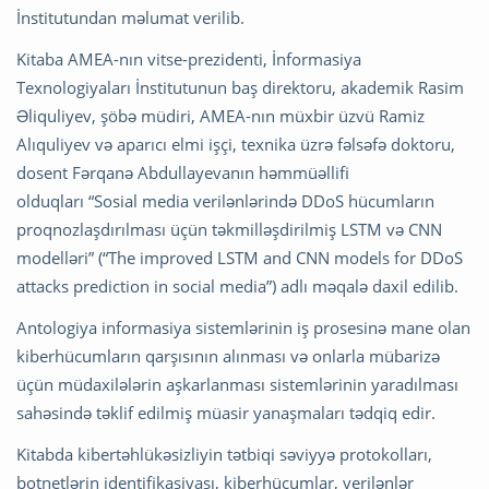
İnstitutundan məlumat verilib.
Kitaba AMEA-nın vitse-prezidenti, İnformasiya
Texnologiyaları İnstitutunun baş direktoru, akademik Rasim
Əliquliyev, şöbə müdiri, AMEA-nın müxbir üzvü Ramiz
Alıquliyev və aparıcı elmi işçi, texnika üzrə fəlsəfə doktoru,
dosent Fərqanə Abdullayevanın həmmüəllifi
olduqları “Sosial media verilənlərində DDoS hücumların
proqnozlaşdırılması üçün təkmilləşdirilmiş LSTM və CNN
modelləri” (“The improved LSTM and CNN models for DDoS
attacks prediction in social media”) adlı məqalə daxil edilib.
Antologiya informasiya sistemlərinin iş prosesinə mane olan
kiberhücumların qarşısının alınması və onlarla mübarizə
üçün müdaxilələrin aşkarlanması sistemlərinin yaradılması
sahəsində təklif edilmiş müasir yanaşmaları tədqiq edir.
Kitabda kibertəhlükəsizliyin tətbiqi səviyyə protokolları,
botnetlərin identifikasiyası, kiberhücumlar, verilənlər