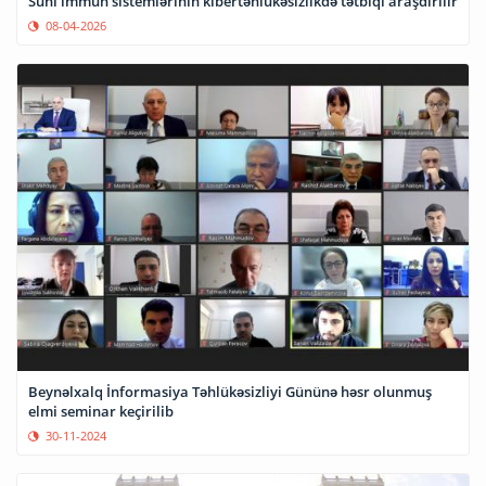
Süni immun sistemlərinin kibertəhlükəsizlikdə tətbiqi araşdırılır
08-04-2026
Beynəlxalq İnformasiya Təhlükəsizliyi Gününə həsr olunmuş
elmi seminar keçirilib
30-11-2024