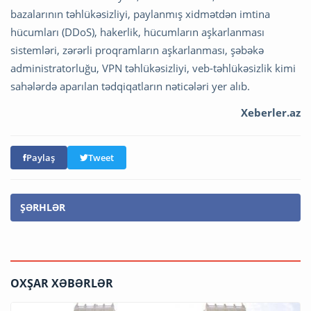
bazalarının təhlükəsizliyi, paylanmış xidmətdən imtina
hücumları (DDoS), hakerlik, hücumların aşkarlanması
sistemləri, zərərli proqramların aşkarlanması, şəbəkə
administratorluğu, VPN təhlükəsizliyi, veb-təhlükəsizlik kimi
sahələrdə aparılan tədqiqatların nəticələri yer alıb.
Xeberler.az
Paylaş
Tweet
ŞƏRHLƏR
OXŞAR XƏBƏRLƏR