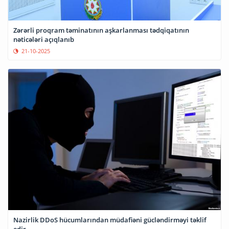
Zərərli proqram təminatının aşkarlanması tədqiqatının
nəticələri açıqlanıb
21-10-2025
Nazirlik DDoS hücumlarından müdafiəni gücləndirməyi təklif