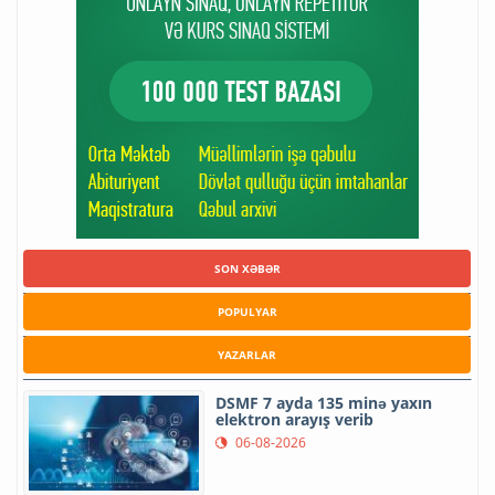
SON XƏBƏR
POPULYAR
YAZARLAR
DSMF 7 ayda 135 minə yaxın
elektron arayış verib
06-08-2026