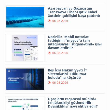
Azərbaycan və Qazaxıstan
Transxəzər Fiber-Optik Kabel
Xəttinin çəkilişini başa çatdırıb
06-08-2026
Nazirlik: “Mobil notariat”
tətbiqinin “mygov”a tam
inteqrasiyası istiqamətində işlər
davam etdirilir
06-08-2026
Beş İcra Hakimiyyəti İT
sistemlərini “Hökumət
buludu”na köçürüb
06-08-2026
Uşaqların rəqəmsal mühitdə
təhlükəsizliyi gücləndirilir -
Dəyişikliklər nəyi ehtiva edir?