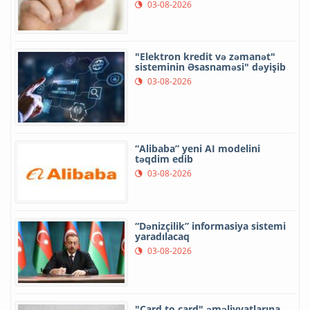
03-08-2026
"Elektron kredit və zəmanət"
sisteminin Əsasnaməsi" dəyişib
03-08-2026
“Alibaba” yeni AI modelini
təqdim edib
03-08-2026
“Dənizçilik” informasiya sistemi
yaradılacaq
03-08-2026
"Card to card" əməliyyatlarına