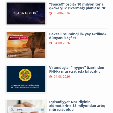
“SpaceX” orbitə 10 milyon tona
qədər yük çıxarmağı planlaşdırır
05-08-2026
Bakcell rouminqi ilə yay tətilində
dünyanı kəşf et
04-08-2026
Vətəndaşlar “mygov” üzərindən
FHN-ə müraciət edə biləcəklər
04-08-2026
İqtisadiyyat Nazirliyinin
xidmətlərinə 13 milyondan artıq
müraciət olub