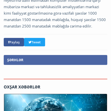
reyestrinə daxil edilmədən kompüter insidentlərinə qarşı
mübarizə mərkəzi və təhlükəsizlik əməliyyatları mərkəzi
kimi fəaliyyət göstərilməsinə görə vəzifəli şəxslər 1000
manatdan 1500 manatadək məbləğdə, hüquqi şəxslər 1500
manatdan 2500 manatadək məbləğdə cərimə edilir.
Paylaş
Tweet
ŞƏRHLƏR
OXŞAR XƏBƏRLƏR