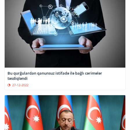
Bu qurğulardan qanunsuz istifadə ilə bağlı cərimələr
təsdiqləndi
27-12-2022