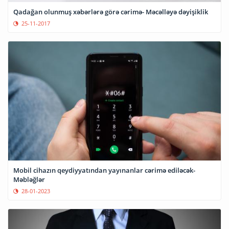
Qadağan olunmuş xəbərlərə görə cərimə- Məcəlləyə dəyişiklik
25-11-2017
Mobil cihazın qeydiyyatından yayınanlar cərimə ediləcək-
Məbləğlər
28-01-2023