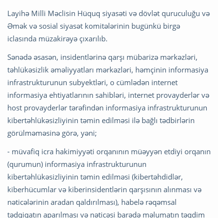
Layihə Milli Məclisin Hüquq siyasəti və dövlət quruculuğu və
Əmək və sosial siyasət komitələrinin bugünkü birgə
iclasında müzakirəyə çıxarılıb.
Sənədə əsasən, insidentlərinə qarşı mübarizə mərkəzləri,
təhlükəsizlik əməliyyatları mərkəzləri, həmçinin informasiya
infrastrukturunun subyektləri, o cümlədən internet
informasiya ehtiyatlarının sahibləri, internet provayderlər və
host provayderlər tərəfindən informasiya infrastrukturunun
kibertəhlükəsizliyinin təmin edilməsi ilə bağlı tədbirlərin
görülməməsinə görə, yəni;
- müvafiq icra hakimiyyəti orqanının müəyyən etdiyi orqanın
(qurumun) informasiya infrastrukturunun
kibertəhlükəsizliyinin təmin edilməsi (kibertəhdidlər,
kiberhücumlar və kiberinsidentlərin qarşısının alınması və
nəticələrinin aradan qaldırılması), habelə rəqəmsal
tədqiqatın aparılması və nəticəsi barədə məlumatın təqdim