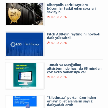
Kiberpolis xarici saytlara
hücumlar təşkil edən şəxsləri
saxlayıb
07-08-2026
Fitch ABB-nin reytinqini növbəti
dəfə yüksəltdi!
07-08-2026
“Əmək və Məşğulluq”
altsistemində hazırda 65 mindən
çox aktiv vakansiya var
07-08-2026
“Biletim.az” portalı üzərindən
onlayn bilet alanların sayı 2
dəfəyədək artıb