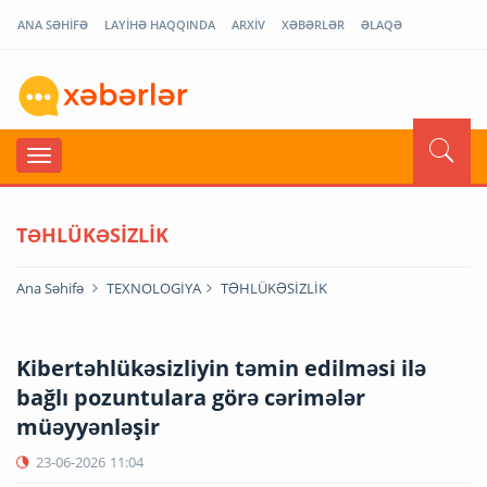
ANA SƏHİFƏ
LAYİHƏ HAQQINDA
ARXİV
XƏBƏRLƏR
ƏLAQƏ
TƏHLÜKƏSİZLİK
Ana Səhifə
TEXNOLOGİYA
TƏHLÜKƏSİZLİK
Kibertəhlükəsizliyin təmin edilməsi ilə
bağlı pozuntulara görə cərimələr
müəyyənləşir
23-06-2026
11:04