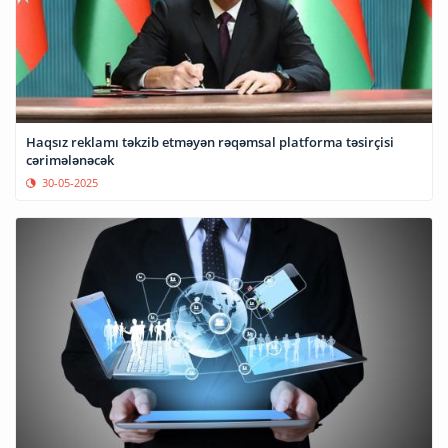
Haqsız reklamı təkzib etməyən rəqəmsal platforma təsirçisi
cərimələnəcək
30-05-2025