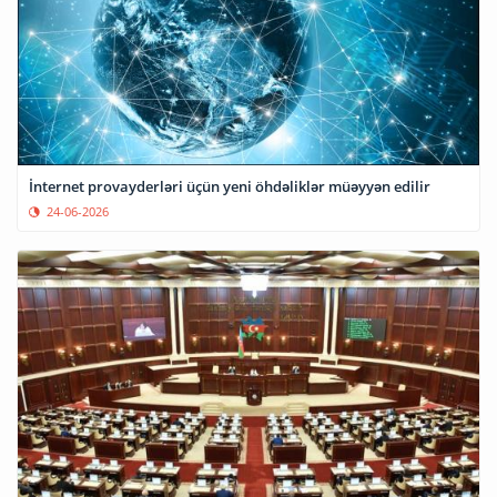
İnternet provayderləri üçün yeni öhdəliklər müəyyən edilir
24-06-2026