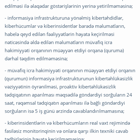
edilməsi ilə əlaqədar göstərişlərinin yerinə yetirilməməsinə;
- informasiya infrastrukturuna yönəlmiş kibertəhdidlər,
kiberhücumlar və kiberinsidentlər barədə məlumatların,
habelə qeyd edilən fəaliyyətlərin həyata keçirilməsi
nəticəsində əldə edilən məlumatların müvafiq icra
hakimiyyəti orqanının müəyyən etdiyi orqana (quruma)
dərhal təqdim edilməməsinə;
- müvafiq icra hakimiyyəti orqanının müəyyən etdiyi orqanın
(qurumun) informasiya infrastrukturunun kibertəhlükəsizlik
vəziyyətinin öyrənilməsi, proaktiv kibertəhlükəsizlik
tədqiqatının aparılması məqsədilə göndərdiyi sorğuların 24
saat, rəqəmsal tədqiqatın aparılması ilə bağlı göndərdiyi
sorğuların isə 5 iş günü ərzində cavablandırılmamasına;
- kiberinsidentlərin və kiberhücumların real vaxt rejimində
fasiləsiz monitorinqinin və onlara qarşı ilkin texniki cavab
tədbirlərinin həyata keçirilməməsinə;