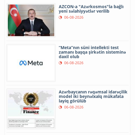
AZCON-a "Azərkosmos"la bağlı
yeni səlahiyyətlər verilib
06-08-2026
“Meta”nın süni intellekti test
zamanı başqa şirkətin sisteminə
daxil olub
06-08-2026
Azərbaycanın rəqəmsal idarəçilik
model iki beynəlxalq mükafata
layiq görülüb
06-08-2026