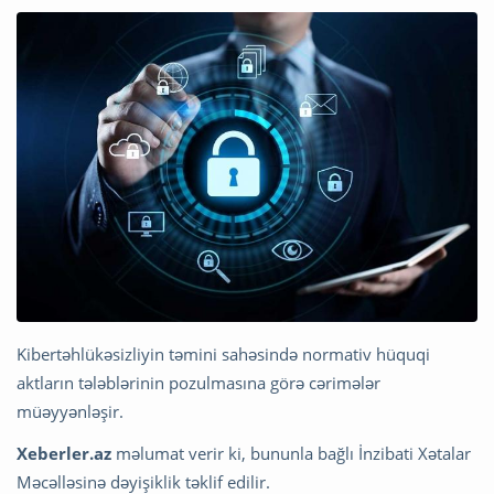
Kibertəhlükəsizliyin təmini sahəsində normativ hüquqi
aktların tələblərinin pozulmasına görə cərimələr
müəyyənləşir.
Xeberler.az
məlumat verir ki, bununla bağlı İnzibati Xətalar
Məcəlləsinə dəyişiklik təklif edilir.