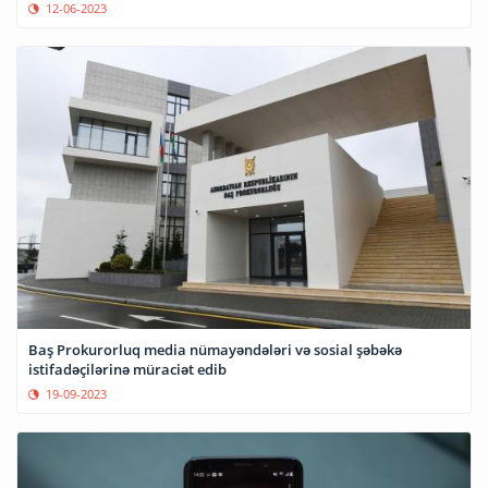
12-06-2023
Baş Prokurorluq media nümayəndələri və sosial şəbəkə
istifadəçilərinə müraciət edib
19-09-2023