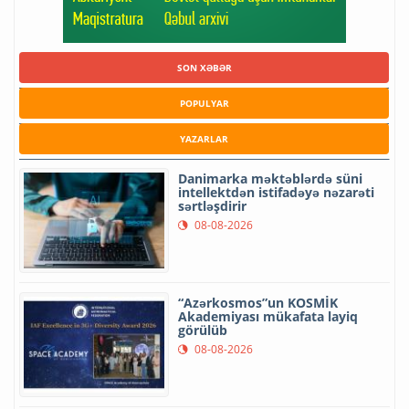
SON XƏBƏR
POPULYAR
YAZARLAR
Danimarka məktəblərdə süni
intellektdən istifadəyə nəzarəti
sərtləşdirir
08-08-2026
“Azərkosmos”un KOSMİK
Akademiyası mükafata layiq
görülüb
08-08-2026