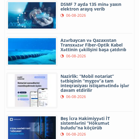
DSMF 7 ayda 135 minə yaxın
elektron arayış verib
06-08-2026
Azərbaycan və Qazaxıstan
Transxəzər Fiber-Optik Kabel
Xəttinin çəkilişini başa çatdırıb
06-08-2026
Nazirlik: “Mobil notariat”
tətbiqinin “mygov”a tam
inteqrasiyası istiqamətində işlər
davam etdirilir
06-08-2026
Beş İcra Hakimiyyəti İT
sistemlərini “Hökumət
buludu”na köçürüb
06-08-2026