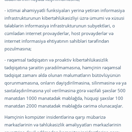
- ictimai əhəmiyyətli funksiyaları yerinə yetirən informasiya
infrastrukturunun kibertəhlükəsizliyi üzrə ümumi və xüsusi
tələblərin informasiya infrastrukturunun subyektləri, o
cümlədən internet provayderlər, host provayderlər və
internet informasiya ehtiyatının sahibləri tərəfindən
pozulmasına;
- rəqəmsal tədqiqatın və proaktiv kibertəhlükəsizlik
tədqiqatına şəraitin yaradılmamasına, həmçinin rəqəmsal
tədqiqat zamanı əldə olunan məlumatların bütövlüyünün
qorunmamasına, onların dəyişdirilməsinə, silinməsinə və ya
saxtalaşdırılmasına yol verilməsinə görə vəzifəli şəxslər 500
manatdan 1000 manatadək məbləğdə, hüquqi şəxslər 100
manatdan 2000 manatadək məbləğdə cərimə olunacaqlar.
Həmçinin kompüter insidentlərinə qarşı mübarizə
mərkəzlərinin və təhlükəsizlik əməliyyatları mərkəzlərinin