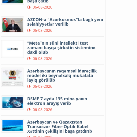
başa çatıb
06-08-2026
AZCON-a "Azərkosmos"la bağlı yeni
səlahiyyətlər verilib
06-08-2026
“Meta”nın süni intellekti test
zamanı başqa şirkətin sisteminə
daxil olub
06-08-2026
Azərbaycanın rəqəmsal idarəçilik
model iki beynəlxalq mükafata
layiq görülüb
06-08-2026
DSMF 7 ayda 135 minə yaxın
elektron arayış verib
06-08-2026
Azərbaycan və Qazaxıstan
Transxəzər Fiber-Optik Kabel
Xəttinin çəkilişini başa çatdırıb