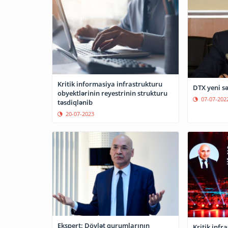
Kritik informasiya infrastrukturu
DTX yeni sə
obyektlərinin reyestrinin strukturu
07-07-202
təsdiqlənib
20-07-2023
Ekspert: Dövlət qurumlarının
Kritik infr