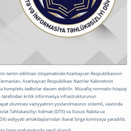
yinin təmin edilməsi istiqamətində Azərbaycan Respublikasının
fərmanları, Azərbaycan Respublikası Nazirlər Kabinetinin
dilə kompleks tədbirlər davam etdirilir. Müvafiq normativ-hüquqi
ı tərəfindən kritik informasiya infrastrukturunun
ayət olunması vəziyyətinin yoxlanılmasının sistemli, vaxtında
övlət Təhlükəsizliyi Xidməti (DTX) və Xüsusi Rabitə və
DX) aidiyyəti əməkdaşlarından ibarət birgə komissiya yaradılıb.
-nin birgə məlumatında qeyd olunub.