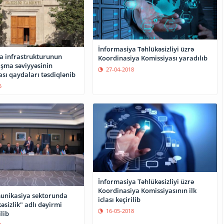
İnformasiya Təhlükəsizliyi üzrə
a infrastrukturunun
Koordinasiya Komissiyası yaradılıb
şma səviyyəsinin
27-04-2018
sı qaydaları təsdiqlənib
5
İnformasiya Təhlükəsizliyi üzrə
Koordinasiya Komissiyasının ilk
unikasiya sektorunda
iclası keçirilib
əsizlik" adlı dəyirmi
16-05-2018
lib