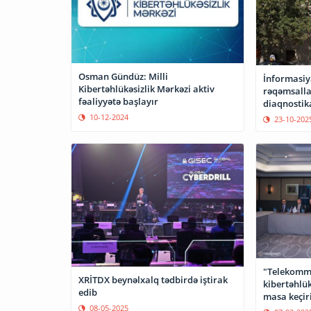
Osman Gündüz: Milli
İnformasiy
Kibertəhlükəsizlik Mərkəzi aktiv
rəqəmsalla
fəaliyyətə başlayır
diaqnostika
10-12-2024
23-10-202
"Telekomm
XRİTDX beynəlxalq tədbirdə iştirak
kibertəhlük
edib
masa keçiri
08-05-2025