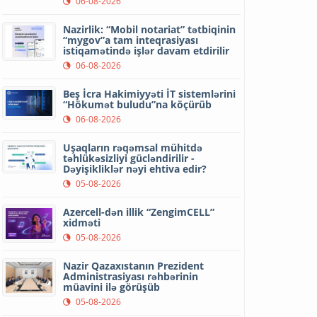
06-08-2026
Nazirlik: “Mobil notariat” tətbiqinin
“mygov”a tam inteqrasiyası
istiqamətində işlər davam etdirilir
06-08-2026
Beş İcra Hakimiyyəti İT sistemlərini
“Hökumət buludu”na köçürüb
06-08-2026
Uşaqların rəqəmsal mühitdə
təhlükəsizliyi gücləndirilir -
Dəyişikliklər nəyi ehtiva edir?
05-08-2026
Azercell-dən illik “ZengimCELL”
xidməti
05-08-2026
Nazir Qazaxıstanın Prezident
Administrasiyası rəhbərinin
müavini ilə görüşüb
05-08-2026