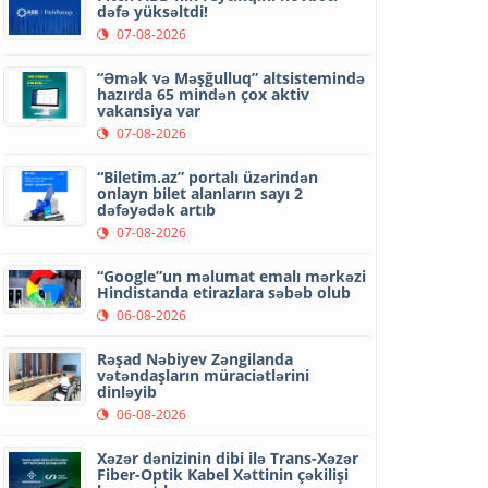
dəfə yüksəltdi!
07-08-2026
“Əmək və Məşğulluq” altsistemində
hazırda 65 mindən çox aktiv
vakansiya var
07-08-2026
“Biletim.az” portalı üzərindən
onlayn bilet alanların sayı 2
dəfəyədək artıb
07-08-2026
“Google”un məlumat emalı mərkəzi
Hindistanda etirazlara səbəb olub
06-08-2026
Rəşad Nəbiyev Zəngilanda
vətəndaşların müraciətlərini
dinləyib
06-08-2026
Xəzər dənizinin dibi ilə Trans-Xəzər
Fiber-Optik Kabel Xəttinin çəkilişi