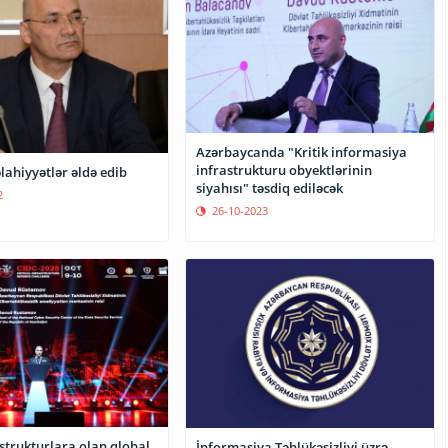
Azərbaycanda "Kritik informasiya
infrastrukturu obyektlərinin
lahiyyətlər əldə edib
siyahısı" təsdiq ediləcək
2
26-10-2023
astrukturlara olan qlobal
İnformasiya Təhlükəsizliyi üzrə