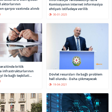
 aktorlarının
Komissiyanın internet informasiya
n qarşısı vaxtında alınıb
ehtiyatı istifadəyə verilib
5
30-01-2025
raitində kritik
a infrastrukturlarının
Dövlət resursları ilə bağlı problem
yi ilə bağlı təşkilati
həll olundu - Daha çökməyəcək
radılacaq
3
19-04-2021