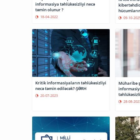
informasiya təhlükəsizliyi necə
kibertəhdid
təmin olunur ?
hücumlarını
18-04-2022
09-10-202
Kritik informasiyaların təhlükəsizliyi
Müharibə şə
necə təmin ediləcək?-ŞƏRH
informasiy
təhlükəsizli
20-07-2023
əsaslar ya
28-08-202