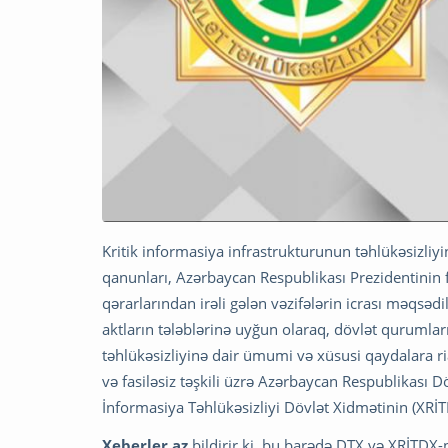
Kritik informasiya infrastrukturunun təhlükəsizli
qanunları, Azərbaycan Respublikası Prezidentinin 
qərarlarından irəli gələn vəzifələrin icrası məqsə
aktların tələblərinə uyğun olaraq, dövlət qurumlar
təhlükəsizliyinə dair ümumi və xüsusi qaydalara ri
və fasiləsiz təşkili üzrə Azərbaycan Respublikası D
İnformasiya Təhlükəsizliyi Dövlət Xidmətinin (XRİT
Xeberler.az
bildirir ki, bu barədə DTX və XRİTDX