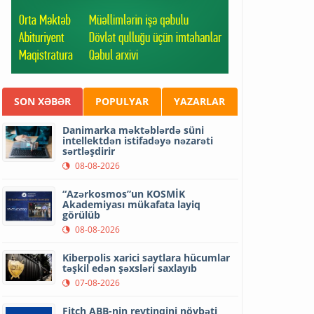
SON XƏBƏR
POPULYAR
YAZARLAR
Danimarka məktəblərdə süni
intellektdən istifadəyə nəzarəti
sərtləşdirir
08-08-2026
“Azərkosmos”un KOSMİK
Akademiyası mükafata layiq
görülüb
08-08-2026
Kiberpolis xarici saytlara hücumlar
təşkil edən şəxsləri saxlayıb
07-08-2026
Fitch ABB-nin reytinqini növbəti