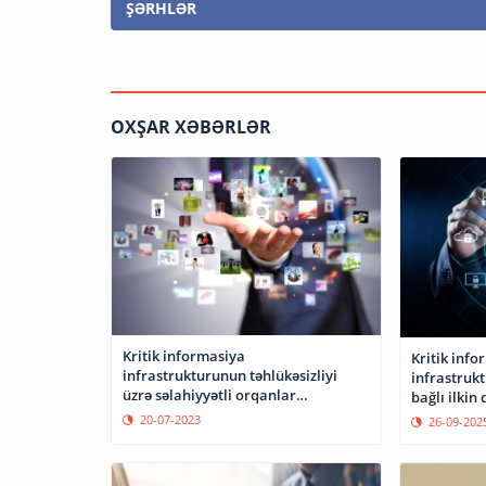
ŞƏRHLƏR
OXŞAR XƏBƏRLƏR
Kritik informasiya
Kritik info
infrastrukturunun təhlükəsizliyi
infrastrukt
üzrə səlahiyyətli orqanlar
bağlı ilkin
müəyyənləşib
20-07-2023
26-09-202