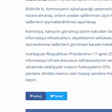
Bildirilib ki, Komissiyanın aşkarlayacağı çatışmazlı
nəzərə alınaraq, onların aradan qaldırılması üçün 
tədbirlərin qiymətləndirilməsi aparılacaq.
Komissiya, həmçinin görülmüş işlərin nəticələri ilə
informasiya infrastrukturu obyektlərinin təhlükəsi
təxirəsalınmaz tədbirlərin görülməsi barədə məsələ
Azərbaycan Respublikası Prezidentinin 17 aprel 202
informasiya infrastrukturunun təhlükəsizliyinin t
sahəsində səlahiyyətli orqanın funksiyalarını DTX,
şəxslərə, dövlətə məxsus olan hüquqi şəxslərə mü
keçirir.
Paylaş
Tweet