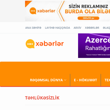
ANA SƏHİFƏ
LAYİHƏ HAQQINDA
ARXİV
XƏBƏRLƏR
ƏLA
RƏQƏMSAL DÜNYA
E - HÖKUMƏT
TE
TƏHLÜKƏSİZLİK