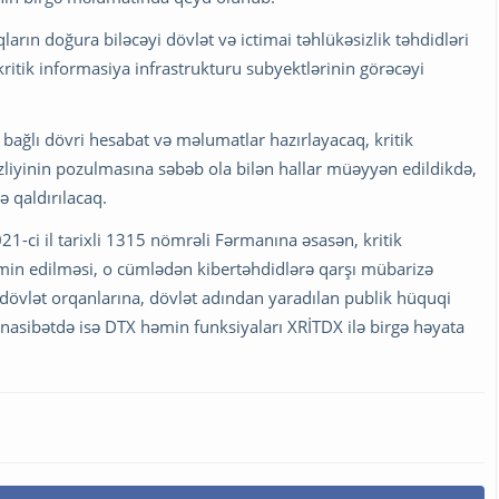
qların doğura biləcəyi dövlət və ictimai təhlükəsizlik təhdidləri
kritik informasiya infrastrukturu subyektlərinin görəcəyi
 bağlı dövri hesabat və məlumatlar hazırlayacaq, kritik
zliyinin pozulmasına səbəb ola bilən hallar müəyyən edildikdə,
 qaldırılacaq.
1-ci il tarixli 1315 nömrəli Fərmanına əsasən, kritik
əmin edilməsi, o cümlədən kibertəhdidlərə qarşı mübarizə
 dövlət orqanlarına, dövlət adından yaradılan publik hüquqi
nasibətdə isə DTX həmin funksiyaları XRİTDX ilə birgə həyata