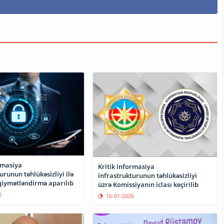
rmasiya
Kritik informasiya
urunun təhlükəsizliyi ilə
infrastrukturunun təhlükəsizliyi
 qiymətləndirmə aparılıb
üzrə Komissiyanın iclası keçirilib
5
16-01-2026