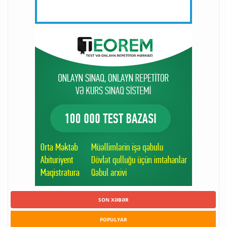
SON XƏBƏR
POPULYAR