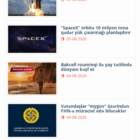
“SpaceX” orbitə 10 milyon tona
qədər yük çıxarmağı planlaşdırır
05-08-2026
Bakcell rouminqi ilə yay tətilində
dünyanı kəşf et
04-08-2026
Vətəndaşlar “mygov” üzərindən
FHN-ə müraciət edə biləcəklər
04-08-2026