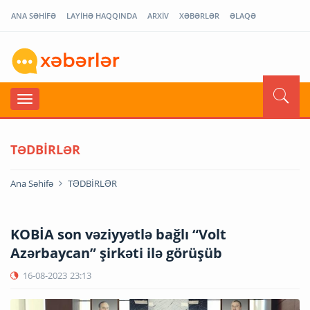
ANA SƏHİFƏ
LAYİHƏ HAQQINDA
ARXİV
XƏBƏRLƏR
ƏLAQƏ
TƏDBİRLƏR
Ana Səhifə
TƏDBİRLƏR
KOBİA son vəziyyətlə bağlı “Volt
Azərbaycan” şirkəti ilə görüşüb
16-08-2023
23:13