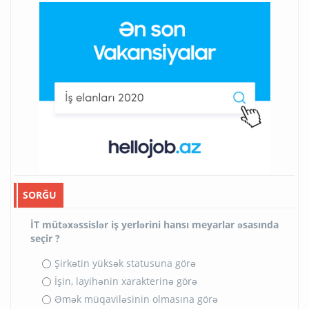
SORĞU
İT mütəxəssislər iş yerlərini hansı meyarlar əsasında
seçir ?
Şirkətin yüksək statusuna görə
İşin, layihənin xarakterinə görə
Əmək müqaviləsinin olmasına görə