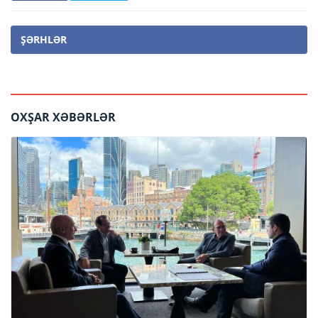
ŞƏRHLƏR
OXŞAR XƏBƏRLƏR