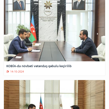
KOBİA-da növbəti vətəndaş qəbulu keçirilib
14-10-2024