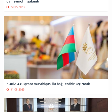
dair sənəd imzalanıb
22-05-2023
KOBİA 4-cü qrant müsabiqəsi ilə bağlı tədbir keçirəcək
11-08-2023