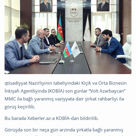
qtisadiyyat Nazirliyinin tabeliyindəki Kiçik və Orta Biznesin
İnkişafı Agentliyində (KOBİA) son günlər “Volt Azərbaycan”
MMC ilə bağlı yaranmış vəziyyətə dair şirkət rəhbərliyi ilə
görüş keçirilib.
Bu barədə Xeberler.az-a KOBİA-dan bildirilib.
Görüşdə son bir neçə gün ərzində şirkətlə bağlı yaranmış