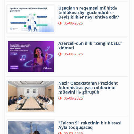
Uşaqların rəqəmsal mühitdə
təhlükəsizliyi gücləndirilir -
Dəyişikliklər nəyi ehtiva edir?
05-08-2026
Azercell-dən illik “ZengimCELL”
xidməti
05-08-2026
Nazir Qazaxıstanın Prezident
Administrasiyası rəhbərinin
müavini ilə görüşüb
05-08-2026
"Falcon 9" raketinin bir hissəsi
Ayla toqquşacaq
05-08-2026