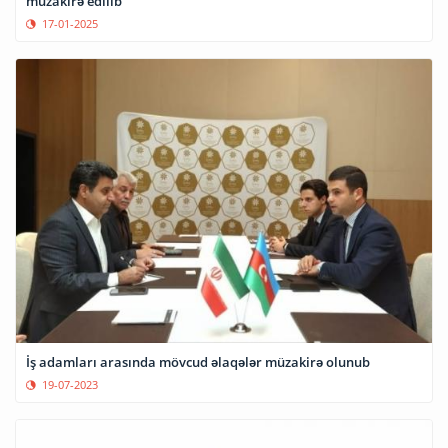
müzakirə edilib
17-01-2025
İş adamları arasında mövcud əlaqələr müzakirə olunub
19-07-2023