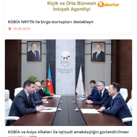
KOBİA NRYTN ilə birgə startapları dəstəkləyir
19-09-2019
KOBİA və Asiya ölkələri ilə iqtisadi əməkdaşlığın gücləndirilməsi