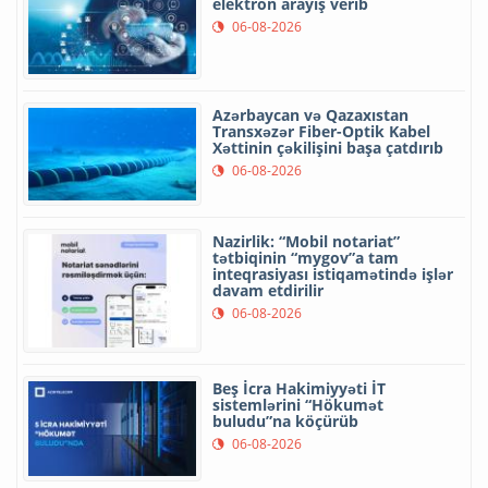
elektron arayış verib
06-08-2026
Azərbaycan və Qazaxıstan
Transxəzər Fiber-Optik Kabel
Xəttinin çəkilişini başa çatdırıb
06-08-2026
Nazirlik: “Mobil notariat”
tətbiqinin “mygov”a tam
inteqrasiyası istiqamətində işlər
davam etdirilir
06-08-2026
Beş İcra Hakimiyyəti İT
sistemlərini “Hökumət
buludu”na köçürüb
06-08-2026