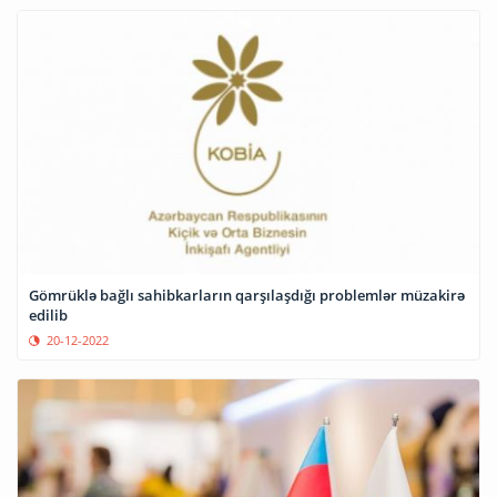
Gömrüklə bağlı sahibkarların qarşılaşdığı problemlər müzakirə
edilib
20-12-2022