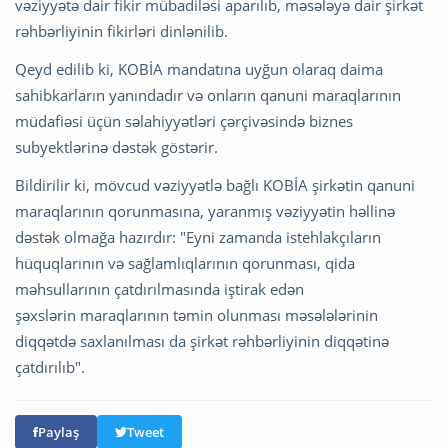
vəziyyətə dair fikir mübadiləsi aparılıb, məsələyə dair şirkət
rəhbərliyinin fikirləri dinlənilib.
Qeyd edilib ki, KOBİA mandatına uyğun olaraq daima
sahibkarların yanındadır və onların qanuni maraqlarının
müdafiəsi üçün səlahiyyətləri çərçivəsində biznes
subyektlərinə dəstək göstərir.
Bildirilir ki, mövcud vəziyyətlə bağlı KOBİA şirkətin qanuni
maraqlarının qorunmasına, yaranmış vəziyyətin həllinə
dəstək olmağa hazırdır: "Eyni zamanda istehlakçıların
hüquqlarının və sağlamlıqlarının qorunması, qida
məhsullarının çatdırılmasında iştirak edən
şəxslərin maraqlarının təmin olunması məsələlərinin
diqqətdə saxlanılması da şirkət rəhbərliyinin diqqətinə
çatdırılıb".
Paylaş
Tweet