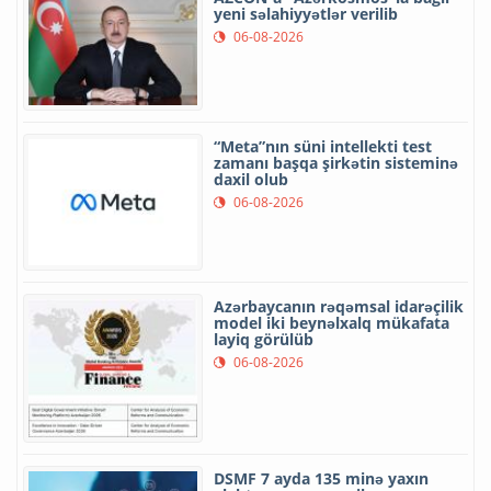
yeni səlahiyyətlər verilib
06-08-2026
“Meta”nın süni intellekti test
zamanı başqa şirkətin sisteminə
daxil olub
06-08-2026
Azərbaycanın rəqəmsal idarəçilik
model iki beynəlxalq mükafata
layiq görülüb
06-08-2026
DSMF 7 ayda 135 minə yaxın