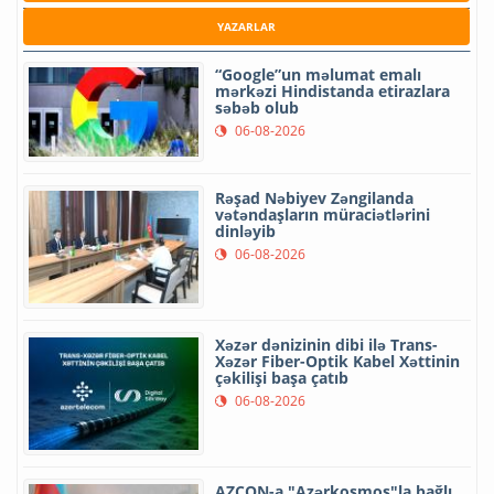
YAZARLAR
“Google”un məlumat emalı
mərkəzi Hindistanda etirazlara
səbəb olub
06-08-2026
Rəşad Nəbiyev Zəngilanda
vətəndaşların müraciətlərini
dinləyib
06-08-2026
Xəzər dənizinin dibi ilə Trans-
Xəzər Fiber-Optik Kabel Xəttinin
çəkilişi başa çatıb
06-08-2026
AZCON-a "Azərkosmos"la bağlı