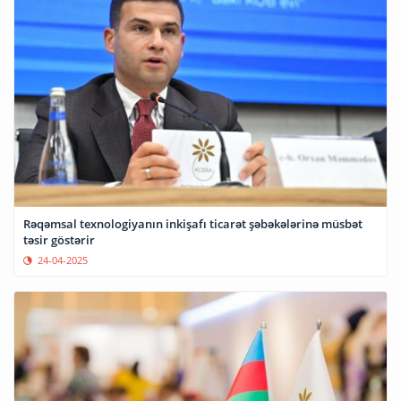
Rəqəmsal texnologiyanın inkişafı ticarət şəbəkələrinə müsbət
təsir göstərir
24-04-2025