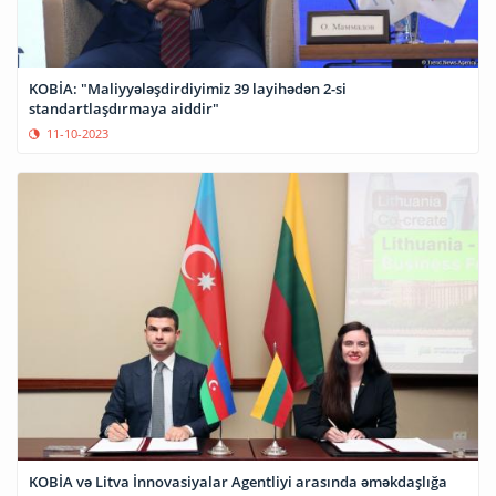
KOBİA: "Maliyyələşdirdiyimiz 39 layihədən 2-si
standartlaşdırmaya aiddir"
11-10-2023
KOBİA və Litva İnnovasiyalar Agentliyi arasında əməkdaşlığa