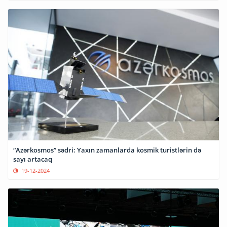
“Azərkosmos” sədri: Yaxın zamanlarda kosmik turistlərin də
sayı artacaq
19-12-2024