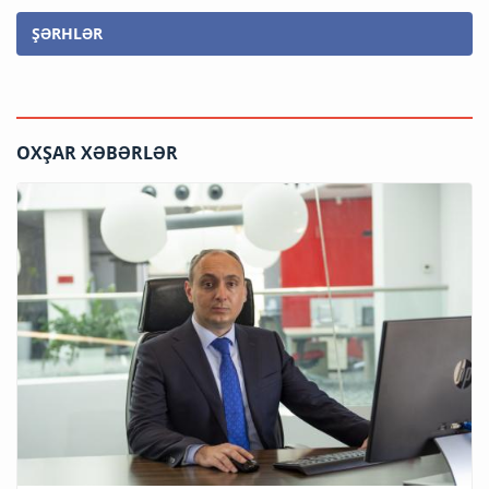
ŞƏRHLƏR
OXŞAR XƏBƏRLƏR