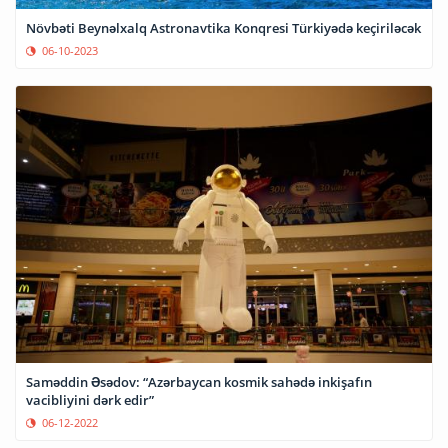
Növbəti Beynəlxalq Astronavtika Konqresi Türkiyədə keçiriləcək
06-10-2023
Saməddin Əsədov: “Azərbaycan kosmik sahədə inkişafın
vacibliyini dərk edir”
06-12-2022