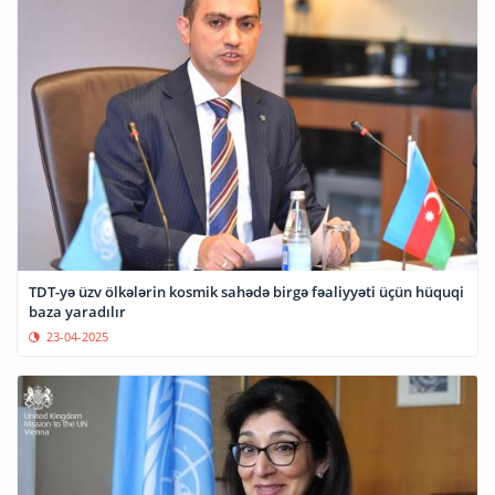
TDT-yə üzv ölkələrin kosmik sahədə birgə fəaliyyəti üçün hüquqi
baza yaradılır
23-04-2025