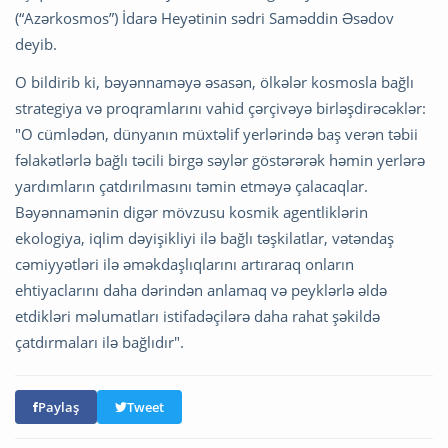
(“Azərkosmos”) İdarə Heyətinin sədri Saməddin Əsədov
deyib.
O bildirib ki, bəyənnaməyə əsasən, ölkələr kosmosla bağlı
strategiya və proqramlarını vahid çərçivəyə birləşdirəcəklər:
"O cümlədən, dünyanın müxtəlif yerlərində baş verən təbii
fəlakətlərlə bağlı təcili birgə səylər göstərərək həmin yerlərə
yardımların çatdırılmasını təmin etməyə çalacaqlar.
Bəyənnamənin digər mövzusu kosmik agentliklərin
ekologiya, iqlim dəyişikliyi ilə bağlı təşkilatlar, vətəndaş
cəmiyyətləri ilə əməkdaşlıqlarını artıraraq onların
ehtiyaclarını daha dərindən anlamaq və peyklərlə əldə
etdikləri məlumatları istifadəçilərə daha rahat şəkildə
çatdırmaları ilə bağlıdır".
Paylaş
Tweet