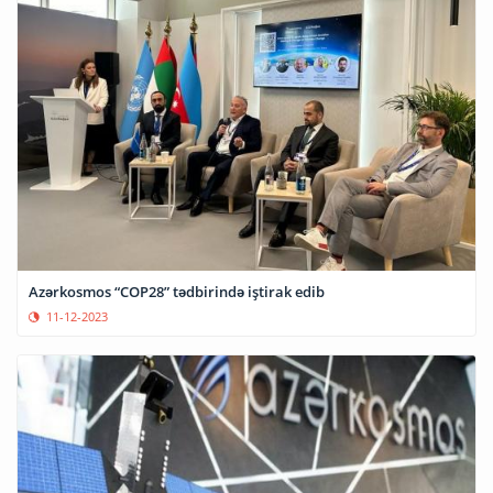
Azərkosmos “СOP28” tədbirində iştirak edib
11-12-2023