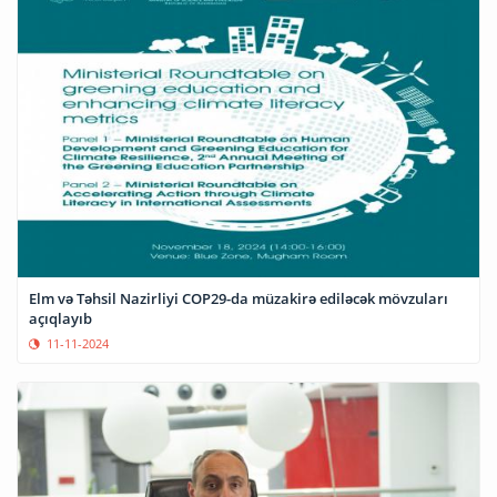
Elm və Təhsil Nazirliyi COP29-da müzakirə ediləcək mövzuları
açıqlayıb
11-11-2024