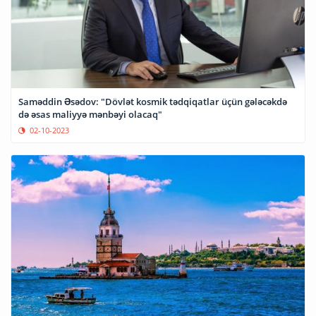
Saməddin Əsədov: "Dövlət kosmik tədqiqatlar üçün gələcəkdə
də əsas maliyyə mənbəyi olacaq"
02-10-2023