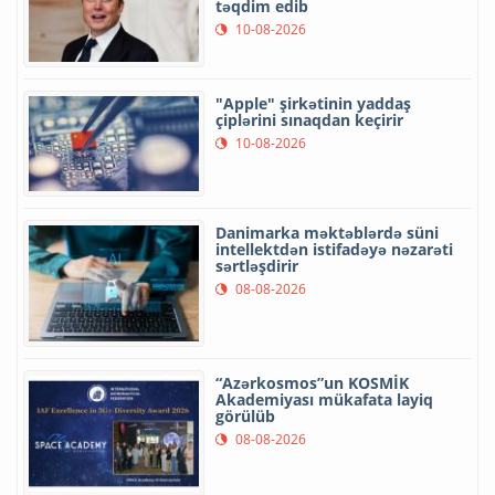
təqdim edib
10-08-2026
"Apple" şirkətinin yaddaş
çiplərini sınaqdan keçirir
10-08-2026
Danimarka məktəblərdə süni
intellektdən istifadəyə nəzarəti
sərtləşdirir
08-08-2026
“Azərkosmos”un KOSMİK
Akademiyası mükafata layiq
görülüb
08-08-2026