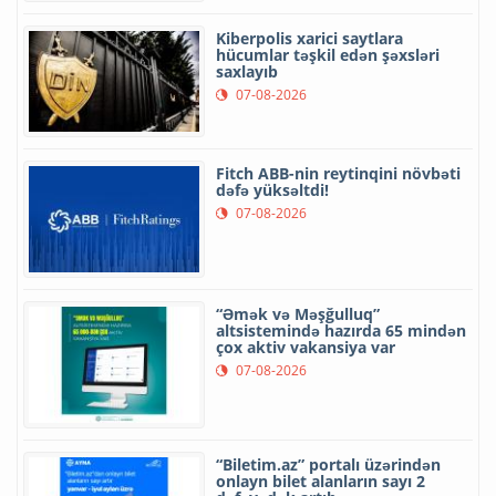
Kiberpolis xarici saytlara
hücumlar təşkil edən şəxsləri
saxlayıb
07-08-2026
Fitch ABB-nin reytinqini növbəti
dəfə yüksəltdi!
07-08-2026
“Əmək və Məşğulluq”
altsistemində hazırda 65 mindən
çox aktiv vakansiya var
07-08-2026
“Biletim.az” portalı üzərindən
onlayn bilet alanların sayı 2