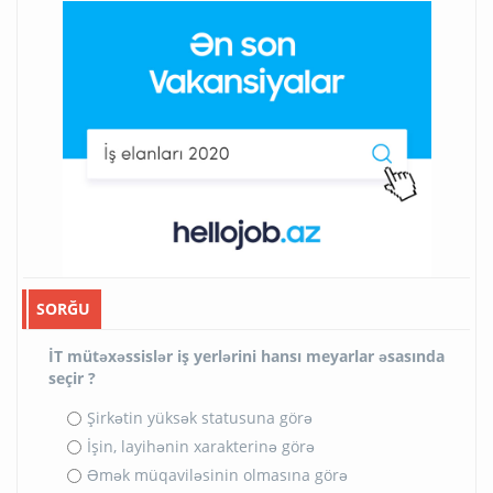
SORĞU
İT mütəxəssislər iş yerlərini hansı meyarlar əsasında
seçir ?
Şirkətin yüksək statusuna görə
İşin, layihənin xarakterinə görə
Əmək müqaviləsinin olmasına görə