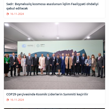
Sədr: Beynəlxalq kosmosa əsaslanan İqlim Fəaliyyəti öhdəliyi
qəbul ediləcək
16-11-2024
COP29 çərçivəsində Kosmik Liderlərin Sammiti keçirilir
16-11-2024