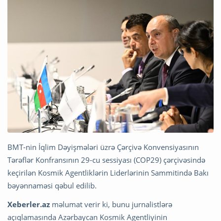
BMT-nin İqlim Dəyişmələri üzrə Çərçivə Konvensiyasının
Tərəflər Konfransının 29-cu sessiyası (COP29) çərçivəsində
keçirilən Kosmik Agentliklərin Liderlərinin Sammitində Bakı
bəyənnaməsi qəbul edilib.
Xeberler.az
məlumat verir ki, bunu jurnalistlərə
açıqlamasında Azərbaycan Kosmik Agentliyinin