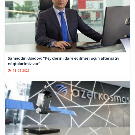
Saməddin Əsədov: "Peyklərin idarə edilməsi üçün alternativ
nöqtələrimiz var"
11-05-2023