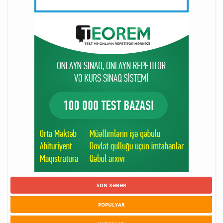
SON XƏBƏR
POPULYAR