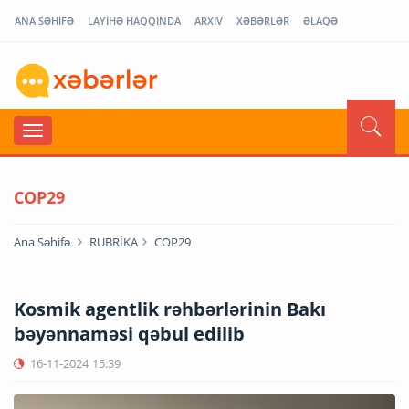
ANA SƏHİFƏ
LAYİHƏ HAQQINDA
ARXİV
XƏBƏRLƏR
ƏLAQƏ
COP29
Ana Səhifə
RUBRİKA
COP29
Kosmik agentlik rəhbərlərinin Bakı
bəyənnaməsi qəbul edilib
16-11-2024
15:39