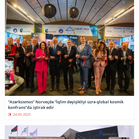
“Azərkosmos” Norveçdə “İqlim dəyişikliyi üzrə qlobal kosmik
konfrans”da iştirak edir
24-05-2023