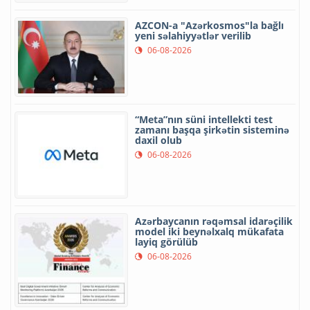
AZCON-a "Azərkosmos"la bağlı
yeni səlahiyyətlər verilib
06-08-2026
“Meta”nın süni intellekti test
zamanı başqa şirkətin sisteminə
daxil olub
06-08-2026
Azərbaycanın rəqəmsal idarəçilik
model iki beynəlxalq mükafata
layiq görülüb
06-08-2026