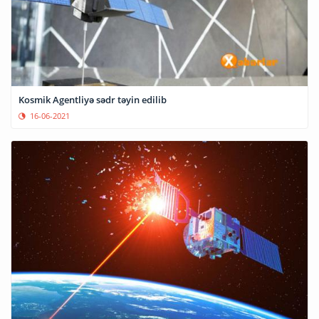
Kosmik Agentliyə sədr təyin edilib
16-06-2021