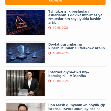
YAZARLAR
Təhlükəsizlik boşluqları
aşkarlanmış dövlət informasiya
resurslarının sayı iyulda kəskin
artıb
10-08-2026
Dövlət qurumlarına
kiberhücumlar 10 faizədək azalıb
10-08-2026
İnternet qiymətləri niyə
bahalaşır? – Müsahibə
10-08-2026
İlon Mask dünyanın ən böyük çip
istehsalı zavodunun layihəsini