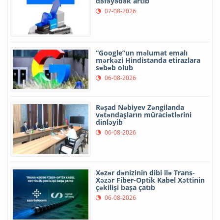
dəfəyədək artıb
07-08-2026
“Google”un məlumat emalı
mərkəzi Hindistanda etirazlara
səbəb olub
06-08-2026
Rəşad Nəbiyev Zəngilanda
vətəndaşların müraciətlərini
dinləyib
06-08-2026
Xəzər dənizinin dibi ilə Trans-
Xəzər Fiber-Optik Kabel Xəttinin
çəkilişi başa çatıb
06-08-2026