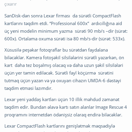
SanDisk-dən sonra Lexar firması da sürətli CompactFlash
kartlarını təqdim etdi. “Professional 600x” ardıcıllığına aid
üç yeni modelin minimum yazma sürəti 90 mb/s –dir (sürət:
600x). Ortalama oxuma sürəti isə 80 mb/s-dir (sürət: 533x).
Xüsusilə peşəkar fotoqraflar bu sürətdən faydalana
biləcəklər. Kamera fotoşəkil silsilələrini sürətli yazarkən, ön
kart daha tez boşalmış olacaq və daha uzun şəkil silsilələri
üçün yer təmin ediləcək. Sürətli fayl köçürmə sürətini
tutmaq üçün yazan və ya oxuyan cihazın UMDA-6 dəstəyi
təqdim etməsi lazımdır.
Lexar yeni yaddaş kartları üçün 10 illik məhdud zəmanət
təqdim edir. Bundan əlavə kartı satın alanlar Image Rescue 4
proqramını internetdən ödənişsiz olaraq endirə biləcəklər.
Lexar CompactFlash kartlarını genişlətmək məqsədiylə