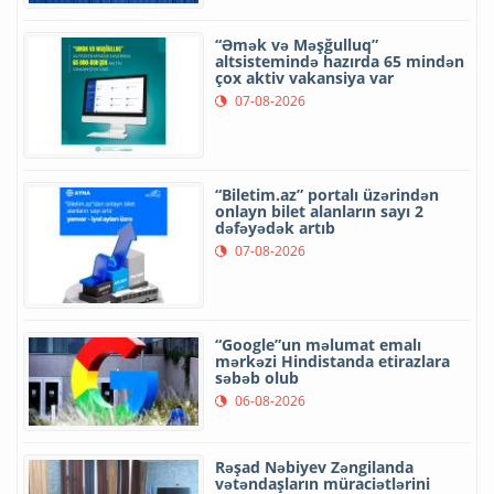
“Əmək və Məşğulluq”
altsistemində hazırda 65 mindən
çox aktiv vakansiya var
07-08-2026
“Biletim.az” portalı üzərindən
onlayn bilet alanların sayı 2
dəfəyədək artıb
07-08-2026
“Google”un məlumat emalı
mərkəzi Hindistanda etirazlara
səbəb olub
06-08-2026
Rəşad Nəbiyev Zəngilanda
vətəndaşların müraciətlərini