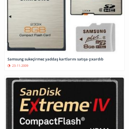
Samsung sukeçirməz yaddaş kartlarını satışa çıxardıb
23-11-2009