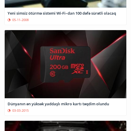
Yeni simsiz ötürmə sistemi Wi-Fi–dan 100 dəfə sürətli olacaq
05-11-2008
Dünyanın ən yüksək yaddaşlı mikro kartı təqdim olundu
03-03-2015