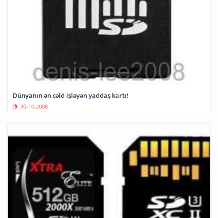
Dünyanın ən cəld işləyən yaddaş kartı!
30-10-2008