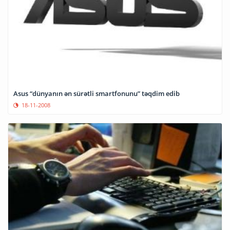
Asus “dünyanın ən sürətli smartfonunu” təqdim edib
18-11-2008