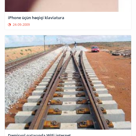
iPhone üçün həqiqi klaviatura
24-09-2009
Dəmiryol qatarında WiFi internet