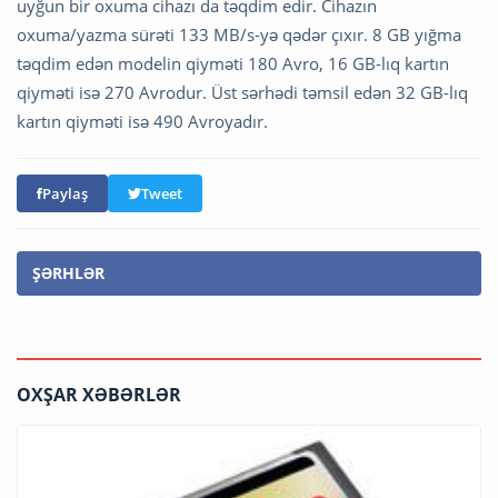
uyğun bir oxuma cihazı da təqdim edir. Cihazın
oxuma/yazma sürəti 133 MB/s-yə qədər çıxır. 8 GB yığma
təqdim edən modelin qiyməti 180 Avro, 16 GB-lıq kartın
qiyməti isə 270 Avrodur. Üst sərhədi təmsil edən 32 GB-lıq
kartın qiyməti isə 490 Avroyadır.
Paylaş
Tweet
ŞƏRHLƏR
OXŞAR XƏBƏRLƏR