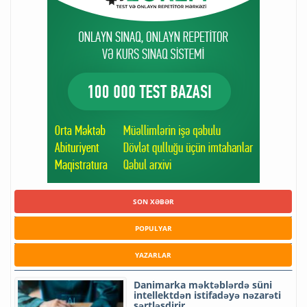
SON XƏBƏR
POPULYAR
YAZARLAR
Danimarka məktəblərdə süni
intellektdən istifadəyə nəzarəti
sərtləşdirir