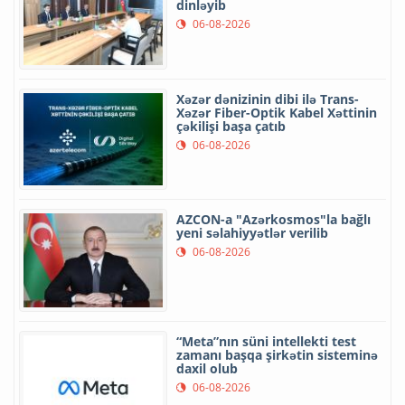
dinləyib
06-08-2026
Xəzər dənizinin dibi ilə Trans-
Xəzər Fiber-Optik Kabel Xəttinin
çəkilişi başa çatıb
06-08-2026
AZCON-a "Azərkosmos"la bağlı
yeni səlahiyyətlər verilib
06-08-2026
“Meta”nın süni intellekti test
zamanı başqa şirkətin sisteminə
daxil olub
06-08-2026