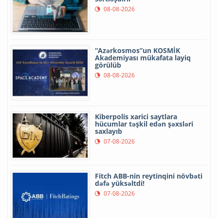
08-08-2026
“Azərkosmos”un KOSMİK
Akademiyası mükafata layiq
görülüb
08-08-2026
Kiberpolis xarici saytlara
hücumlar təşkil edən şəxsləri
saxlayıb
07-08-2026
Fitch ABB-nin reytinqini növbəti
dəfə yüksəltdi!
07-08-2026