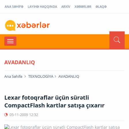
ANA SƏHİFƏ
LAYİHƏ HAQQINDA
ARXİV
XƏBƏRLƏR
ƏLAQƏ
AVADANLIQ
Ana Səhifə
TEXNOLOGİYA
AVADANLIQ
Lexar fotoqraflar üçün sürətli
CompactFlash kartlar satışa çıxarır
05-11-2009
12:32