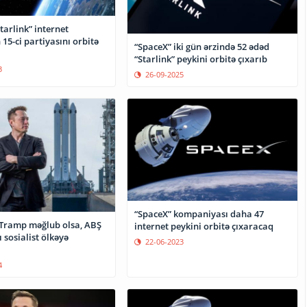
tarlink” internet
 15-ci partiyasını orbitə
“SpaceX” iki gün ərzində 52 ədəd
“Starlink” peykini orbitə çıxarıb
3
26-09-2025
“SpaceX” kompaniyası daha 47
 Tramp məğlub olsa, ABŞ
internet peykini orbitə çıxaracaq
ı sosialist ölkəyə
22-06-2023
4