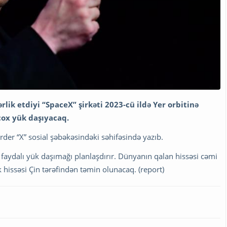
rlik etdiyi “SpaceX” şirkəti 2023-cü ildə Yer orbitinə
çox yük daşıyacaq.
der “X” sosial şəbəkəsindəki səhifəsində yazıb.
n faydalı yük daşımağı planlaşdırır. Dünyanın qalan hissəsi cəmi
hissəsi Çin tərəfindən təmin olunacaq. (report)