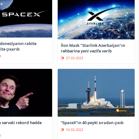
ndoneziyanın rabitə
İlon Mask "Starlink Azerbaijan"ın
itə çıxarıb
rəhbərinə yeni vəzifə verib
3
27-03-2023
“SpaceX”ın 40 peyki sıradan çıxıb
n sərvəti rekord həddə
10-02-2022
5