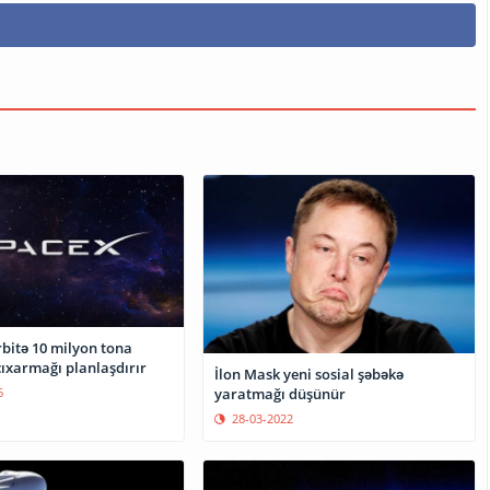
rbitə 10 milyon tona
çıxarmağı planlaşdırır
İlon Mask yeni sosial şəbəkə
6
yaratmağı düşünür
28-03-2022