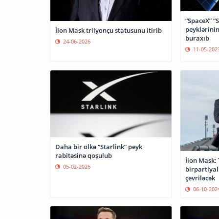
“SpaceX” “S
peyklərinin
İlon Mask trilyonçu statusunu itirib
buraxıb
24-06-2026
11-05-202
Daha bir ölkə “Starlink” peyk
rabitəsinə qoşulub
İlon Mask:
05-02-2026
birpartiyal
çevriləcək
06-10-202