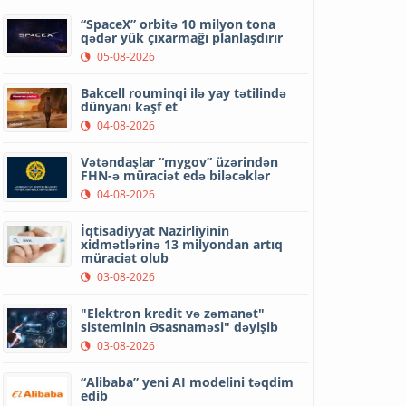
“SpaceX” orbitə 10 milyon tona
qədər yük çıxarmağı planlaşdırır
05-08-2026
Bakcell rouminqi ilə yay tətilində
dünyanı kəşf et
04-08-2026
Vətəndaşlar “mygov” üzərindən
FHN-ə müraciət edə biləcəklər
04-08-2026
İqtisadiyyat Nazirliyinin
xidmətlərinə 13 milyondan artıq
müraciət olub
03-08-2026
"Elektron kredit və zəmanət"
sisteminin Əsasnaməsi" dəyişib
03-08-2026
“Alibaba” yeni AI modelini təqdim
edib