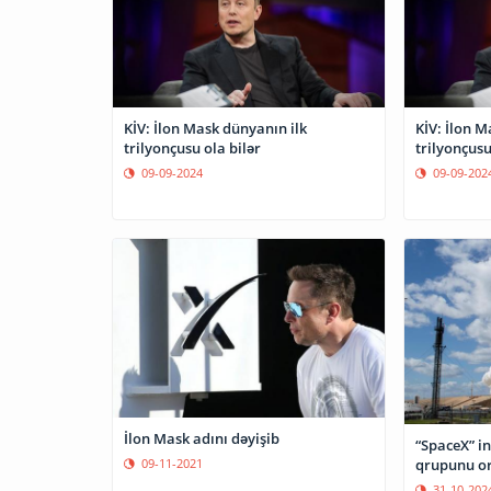
KİV: İlon Mask dünyanın ilk
KİV: İlon M
trilyonçusu ola bilər
trilyonçusu
09-09-2024
09-09-202
İlon Mask adını dəyişib
“SpaceX” in
qrupunu or
09-11-2021
31-10-202