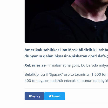
Amerikalı sahibkar İlon Mask bildirib ki, rəhbə
dünyanın qalan hissəsinə nisbətən dörd dəfə 
Xeberler.az
-ın məlumatına görə, bu barədə milyar
Beləliklə, bu il “SpaceX” orbitə təxminən 1 600 to
400 tona yaxın tədarük edəcək ki, bunun da böyük 
Paylaş
Tweet