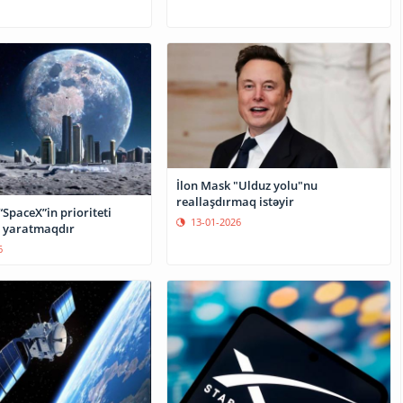
İlon Mask "Ulduz yolu"nu
reallaşdırmaq istəyir
“SpaceX”in prioriteti
13-01-2026
 yaratmaqdır
6