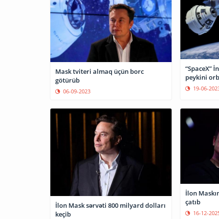
“SpaceX” İ
Mask tviteri almaq üçün borc
peykini orb
götürüb
19-06-202
06-09-2023
İlon Maskı
çatıb
İlon Mask sərvəti 800 milyard dolları
16-12-202
keçib