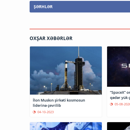
ŞƏRHLƏR
OXŞAR XƏBƏRLƏR
“SpaceX” o
qədər yük 
İlon Muskın şirkəti kosmosun
05-08-202
liderinə çevrilib
04-10-2023