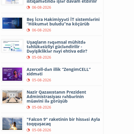
istiqamətində işlər davam etdirilir
06-08-2026
Beş İcra Hakimiyyəti İT sistemlərini
“Hökumət buludu”na köçürüb
06-08-2026
Uşaqların rəqəmsal mühitdə
təhlükəsizliyi gücləndirilir -
Dəyişikliklər nəyi ehtiva edir?
05-08-2026
Azercell-dən illik “ZengimCELL”
xidməti
05-08-2026
Nazir Qazaxıstanın Prezident
Administrasiyası rəhbərinin
müavini ilə görüşüb
05-08-2026
"Falcon 9" raketinin bir hissəsi Ayla
toqquşacaq
05-08-2026