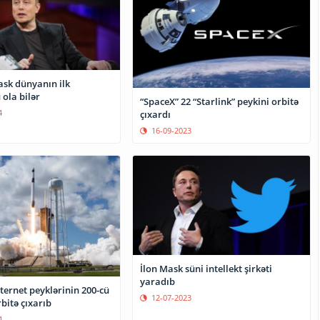
ask dünyanın ilk
 ola bilər
“SpaceX” 22 “Starlink” peykini orbitə
4
çıxardı
16-09-2023
İlon Mask süni intellekt şirkəti
yaradıb
ternet peyklərinin 200-cü
12-07-2023
bitə çıxarıb
4