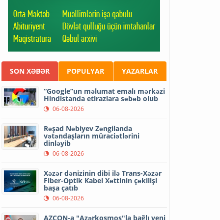
SON XƏBƏR
POPULYAR
YAZARLAR
“Google”un məlumat emalı mərkəzi
Hindistanda etirazlara səbəb olub
06-08-2026
Rəşad Nəbiyev Zəngilanda
vətəndaşların müraciətlərini
dinləyib
06-08-2026
Xəzər dənizinin dibi ilə Trans-Xəzər
Fiber-Optik Kabel Xəttinin çəkilişi
başa çatıb
06-08-2026
AZCON-a "Azərkosmos"la bağlı yeni