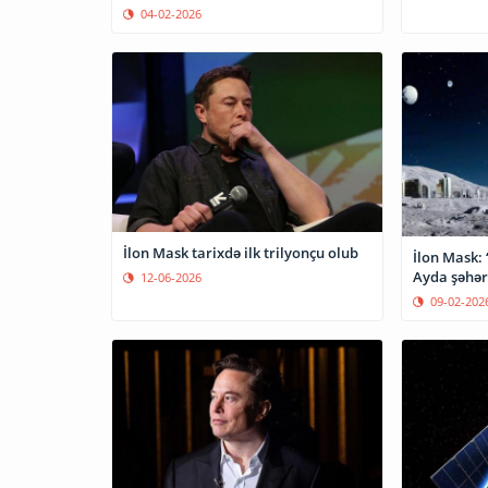
04-02-2026
İlon Mask tarixdə ilk trilyonçu olub
İlon Mask: 
Ayda şəhər
12-06-2026
09-02-202