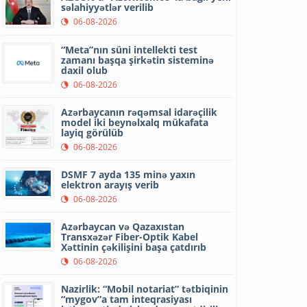
səlahiyyətlər verilib
06-08-2026
“Meta”nın süni intellekti test
zamanı başqa şirkətin sisteminə
daxil olub
06-08-2026
Azərbaycanın rəqəmsal idarəçilik
model iki beynəlxalq mükafata
layiq görülüb
06-08-2026
DSMF 7 ayda 135 minə yaxın
elektron arayış verib
06-08-2026
Azərbaycan və Qazaxıstan
Transxəzər Fiber-Optik Kabel
Xəttinin çəkilişini başa çatdırıb
06-08-2026
Nazirlik: “Mobil notariat” tətbiqinin
“mygov”a tam inteqrasiyası