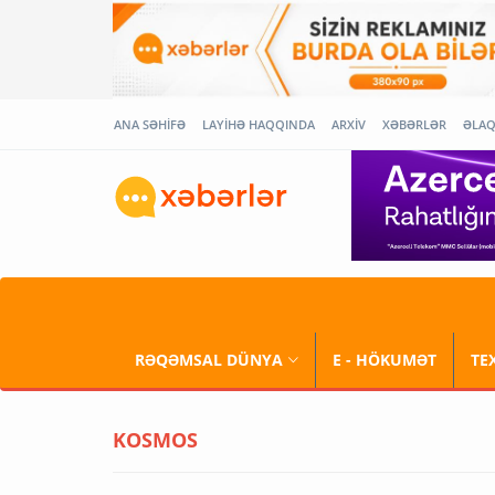
ANA SƏHİFƏ
LAYİHƏ HAQQINDA
ARXİV
XƏBƏRLƏR
ƏLA
RƏQƏMSAL DÜNYA
E - HÖKUMƏT
TE
KOSMOS