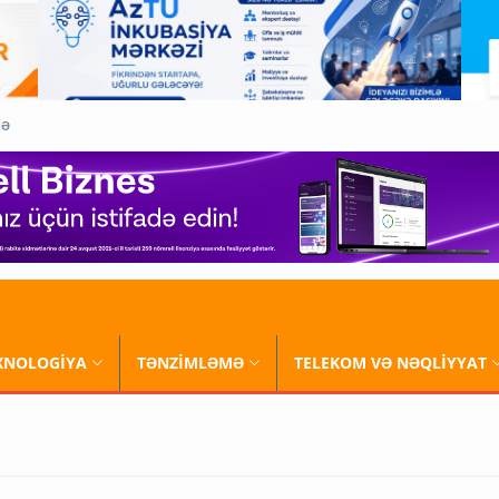
QƏ
XNOLOGİYA
TƏNZİMLƏMƏ
TELEKOM VƏ NƏQLİYYAT