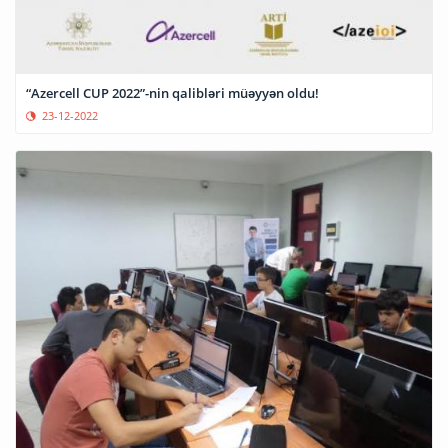
“Azercell CUP 2022”-nin qalibləri müəyyən oldu!
23-12-2022