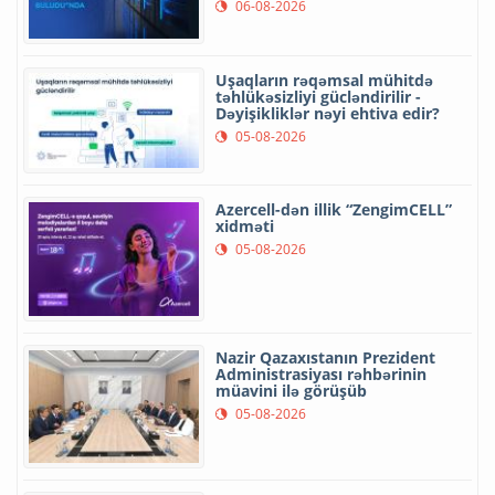
06-08-2026
Uşaqların rəqəmsal mühitdə
təhlükəsizliyi gücləndirilir -
Dəyişikliklər nəyi ehtiva edir?
05-08-2026
Azercell-dən illik “ZengimCELL”
xidməti
05-08-2026
Nazir Qazaxıstanın Prezident
Administrasiyası rəhbərinin
müavini ilə görüşüb
05-08-2026