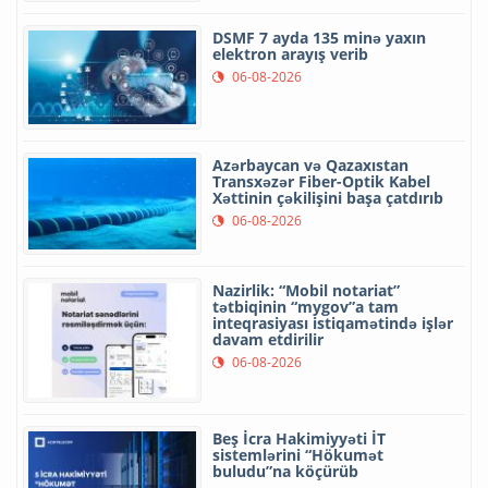
DSMF 7 ayda 135 minə yaxın
elektron arayış verib
06-08-2026
Azərbaycan və Qazaxıstan
Transxəzər Fiber-Optik Kabel
Xəttinin çəkilişini başa çatdırıb
06-08-2026
Nazirlik: “Mobil notariat”
tətbiqinin “mygov”a tam
inteqrasiyası istiqamətində işlər
davam etdirilir
06-08-2026
Beş İcra Hakimiyyəti İT
sistemlərini “Hökumət
buludu”na köçürüb