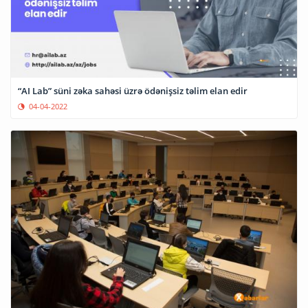
“AI Lab” süni zəka sahəsi üzrə ödənişsiz təlim elan edir
04-04-2022