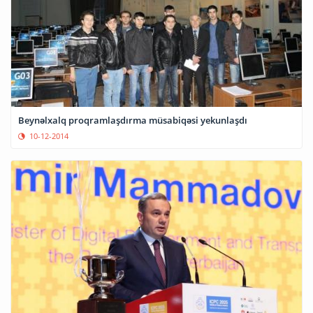
Beynəlxalq proqramlaşdırma müsabiqəsi yekunlaşdı
10-12-2014