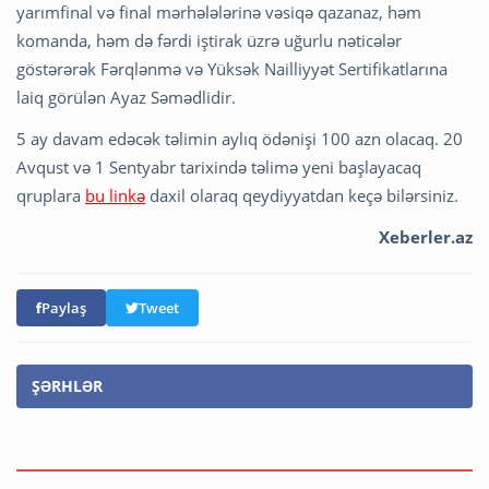
yarımfinal və final mərhələlərinə vəsiqə qazanaz, həm
komanda, həm də fərdi iştirak üzrə uğurlu nəticələr
göstərərək Fərqlənmə və Yüksək Nailliyyət Sertifikatlarına
laiq görülən Ayaz Səmədlidir.
5 ay davam edəcək təlimin aylıq ödənişi 100 azn olacaq. 20
Avqust və 1 Sentyabr tarixində təlimə yeni başlayacaq
qruplara
bu linkə
daxil olaraq qeydiyyatdan keçə bilərsiniz.
Xeberler.az
Paylaş
Tweet
ŞƏRHLƏR