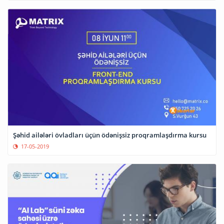
Şəhid ailələri övladları üçün ödənişsiz proqramlaşdırma kursu
17-05-2019