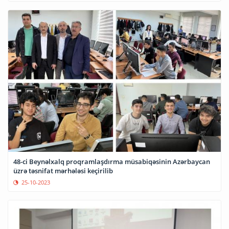
48-ci Beynəlxalq proqramlaşdırma müsabiqəsinin Azərbaycan
üzrə təsnifat mərhələsi keçirilib
25-10-2023