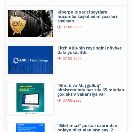
Kiberpolis xarici saytlara
hücumlar təşkil edən şəxsləri
saxlayıb
07-08-2026
Fitch ABB-nin reytinqini növbəti
dəfə yüksəltdi!
07-08-2026
“Əmək və Məşğulluq”
altsistemində hazırda 65 mindən
çox aktiv vakansiya var
07-08-2026
“Biletim.az” portalı üzərindən
onlayn bilet alanların sayı 2