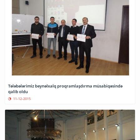
Tələbələrimiz beynəlxalq proqramlaşdırma müsabiqəsində
qalib oldu
11-12-2015