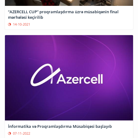
“AZERCELL CUP” proqramlaşdırma üzrə müsabiqənin final
mərhələsi keçirilib
14-10-2021
İnformatika və Proqramlaşdırma Müsabiqəsi başlayıb
07-11-2022