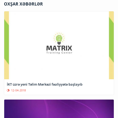
OXŞAR XƏBƏRLƏR
İKT üzrə yeni Təlim Mərkəzi fəaliyyətə başlayıb
12-04-2018