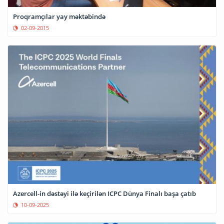
Proqramçılar yay məktəbində
02-09-2015
Azercell-in dəstəyi ilə keçirilən ICPC Dünya Finalı başa çatıb
10-09-2025