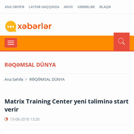
ANA SƏHİFƏ
LAYİHƏ HAQQINDA
ARXİV
XƏBƏRLƏR
ƏLAQƏ
RƏQƏMSAL DÜNYA
Ana Səhifə
RƏQƏMSAL DÜNYA
Matrix Training Center yeni təliminə start
verir
13-08-2018
13:26