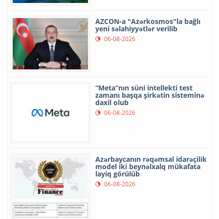
AZCON-a "Azərkosmos"la bağlı
yeni səlahiyyətlər verilib
06-08-2026
“Meta”nın süni intellekti test
zamanı başqa şirkətin sisteminə
daxil olub
06-08-2026
Azərbaycanın rəqəmsal idarəçilik
model iki beynəlxalq mükafata
layiq görülüb
06-08-2026