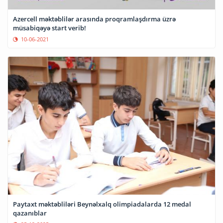
Azercell məktəblilər arasında proqramlaşdırma üzrə
müsabiqəyə start verib!
10-06-2021
Paytaxt məktəbliləri Beynəlxalq olimpiadalarda 12 medal
qazanıblar