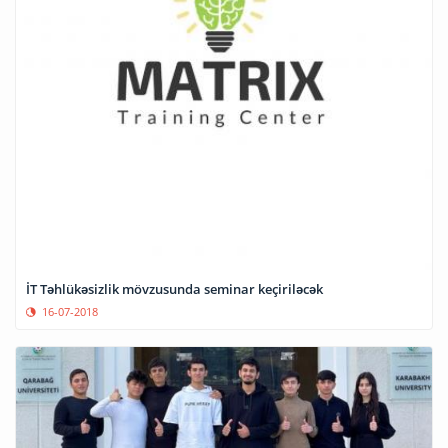
İT Təhlükəsizlik mövzusunda seminar keçiriləcək
16-07-2018