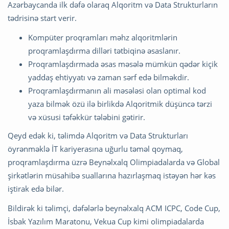
Azərbaycanda ilk dəfə olaraq Alqoritm və Data Strukturların
tədrisinə start verir.
Kompüter proqramları məhz alqoritmlərin
proqramlaşdırma dilləri tətbiqinə əsaslanır.
Proqramlaşdırmada əsas məsələ mümkün qədər kiçik
yaddaş ehtiyyatı və zaman sərf edə bilməkdir.
Proqramlaşdırmanın ali məsələsi olan optimal kod
yaza bilmək özü ilə birlikdə Alqoritmik düşüncə tərzi
və xüsusi təfəkkür tələbini gətirir.
Qeyd edək ki, təlimdə Alqoritm və Data Strukturları
öyrənməklə İT kariyerasına uğurlu təməl qoymaq,
proqramlaşdırma üzrə Beynəlxalq Olimpiadalarda və Global
şirkətlərin müsahibə suallarına hazırlaşmaq istəyən hər kəs
iştirak edə bilər.
Bildirək ki təlimçi, dəfələrlə beynəlxalq ACM ICPC, Code Cup,
İsbak Yazılım Maratonu, Vekua Cup kimi olimpiadalarda