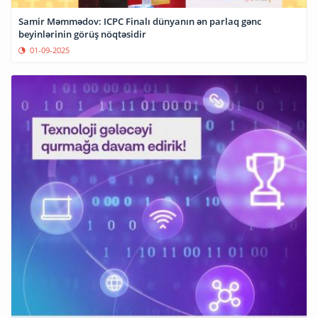
Samir Məmmədov: ICPC Finalı dünyanın ən parlaq gənc
beyinlərinin görüş nöqtəsidir
01-09-2025