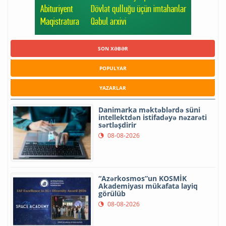
SON XƏBƏR
POPULYAR
YAZARLAR
Danimarka məktəblərdə süni
intellektdən istifadəyə nəzarəti
sərtləşdirir
08-08-2026
“Azərkosmos”un KOSMİK
Akademiyası mükafata layiq
görülüb
08-08-2026