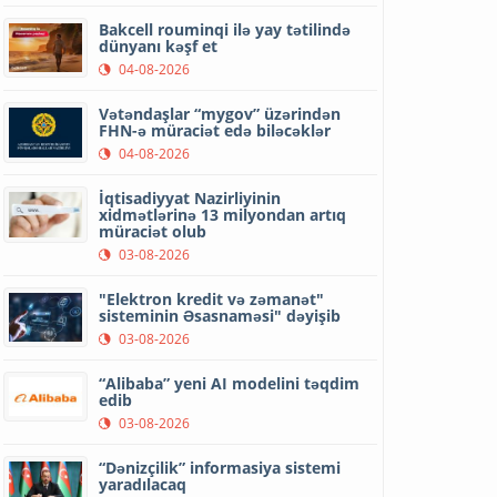
Bakcell rouminqi ilə yay tətilində
dünyanı kəşf et
04-08-2026
Vətəndaşlar “mygov” üzərindən
FHN-ə müraciət edə biləcəklər
04-08-2026
İqtisadiyyat Nazirliyinin
xidmətlərinə 13 milyondan artıq
müraciət olub
03-08-2026
"Elektron kredit və zəmanət"
sisteminin Əsasnaməsi" dəyişib
03-08-2026
“Alibaba” yeni AI modelini təqdim
edib
03-08-2026
“Dənizçilik” informasiya sistemi
yaradılacaq