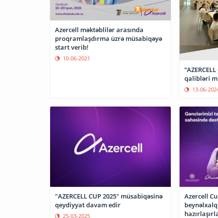
Azercell məktəblilər arasında
proqramlaşdırma üzrə müsabiqəyə
start verib!
10-06-2021
“AZERCELL 
qalibləri 
13-06-202
"AZERCELL CUP 2025" müsabiqəsinə
Azercell Cu
qeydiyyat davam edir
beynəlxalq
hazırlaşırl
25-03-2025