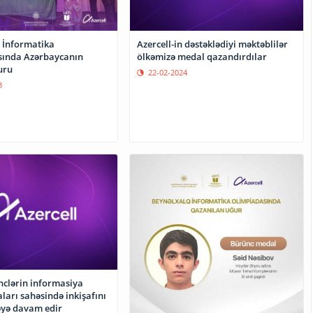
 İnformatika
Azercell-in dəstəklədiyi məktəblilər
sında Azərbaycanın
ölkəmizə medal qazandırdılar
uru
22-02-2024
3
nclərin informasiya
ları sahəsində inkişafını
yə davam edir