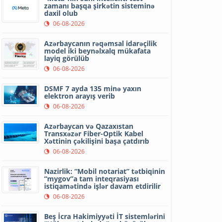
zamanı başqa şirkətin sisteminə
daxil olub
06-08-2026
Azərbaycanın rəqəmsal idarəçilik
model iki beynəlxalq mükafata
layiq görülüb
06-08-2026
DSMF 7 ayda 135 minə yaxın
elektron arayış verib
06-08-2026
Azərbaycan və Qazaxıstan
Transxəzər Fiber-Optik Kabel
Xəttinin çəkilişini başa çatdırıb
06-08-2026
Nazirlik: “Mobil notariat” tətbiqinin
“mygov”a tam inteqrasiyası
istiqamətində işlər davam etdirilir
06-08-2026
Beş İcra Hakimiyyəti İT sistemlərini