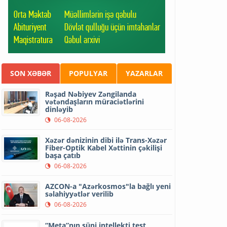
SON XƏBƏR
POPULYAR
YAZARLAR
Rəşad Nəbiyev Zəngilanda
vətəndaşların müraciətlərini
dinləyib
06-08-2026
Xəzər dənizinin dibi ilə Trans-Xəzər
Fiber-Optik Kabel Xəttinin çəkilişi
başa çatıb
06-08-2026
AZCON-a "Azərkosmos"la bağlı yeni
səlahiyyətlər verilib
06-08-2026
“Meta”nın süni intellekti test