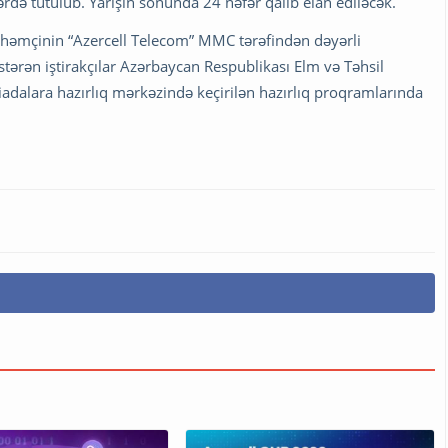
ərdə tutulub. Yarışın sonunda 24 nəfər qalib elan ediləcək.
, həmçinin “Azercell Telecom” MMC tərəfindən dəyərli
östərən iştirakçılar Azərbaycan Respublikası Elm və Təhsil
piadalara hazırlıq mərkəzində keçirilən hazırlıq proqramlarında