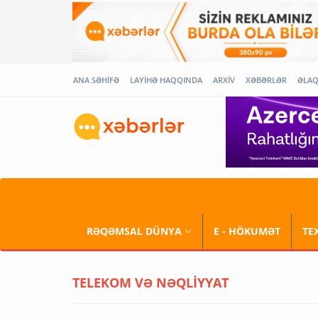
ANA SƏHİFƏ
LAYİHƏ HAQQINDA
ARXİV
XƏBƏRLƏR
ƏLA
RƏQƏMSAL DÜNYA
E - HÖKUMƏT
TE
TELEKOM VƏ NƏQLİYYAT