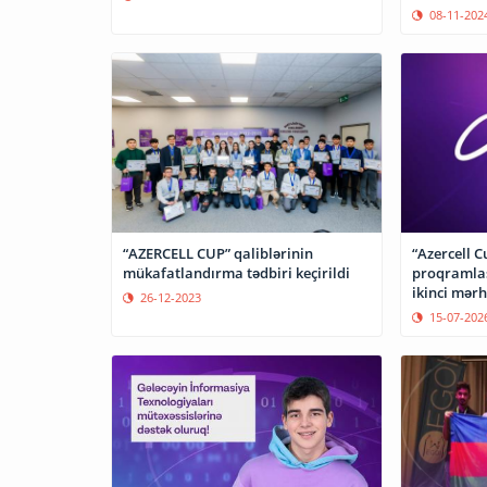
08-11-202
“AZERCELL CUP” qaliblərinin
“Azercell C
mükafatlandırma tədbiri keçirildi
proqramla
ikinci mərh
26-12-2023
15-07-202