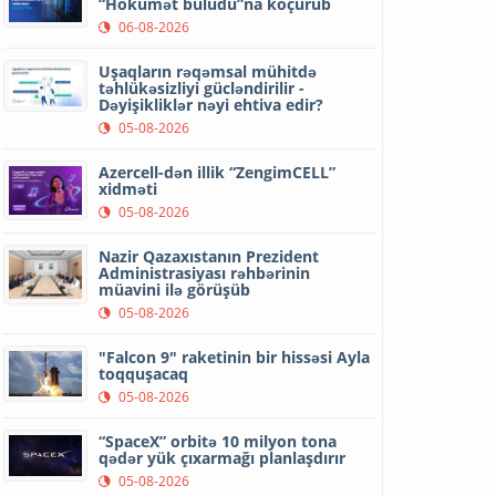
“Hökumət buludu”na köçürüb
06-08-2026
Uşaqların rəqəmsal mühitdə
təhlükəsizliyi gücləndirilir -
Dəyişikliklər nəyi ehtiva edir?
05-08-2026
Azercell-dən illik “ZengimCELL”
xidməti
05-08-2026
Nazir Qazaxıstanın Prezident
Administrasiyası rəhbərinin
müavini ilə görüşüb
05-08-2026
"Falcon 9" raketinin bir hissəsi Ayla
toqquşacaq
05-08-2026
“SpaceX” orbitə 10 milyon tona
qədər yük çıxarmağı planlaşdırır
05-08-2026