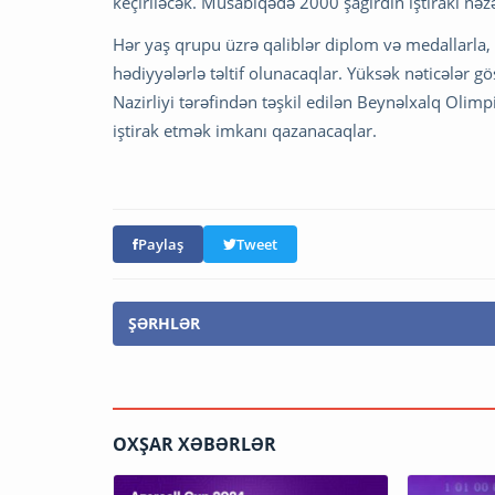
keçiriləcək. Müsabiqədə 2000 şagirdin iştirakı nəz
Hər yaş qrupu üzrə qaliblər diplom və medallarla
hədiyyələrlə təltif olunacaqlar. Yüksək nəticələr g
Nazirliyi tərəfindən təşkil edilən Beynəlxalq Olim
iştirak etmək imkanı qazanacaqlar.
Paylaş
Tweet
ŞƏRHLƏR
OXŞAR XƏBƏRLƏR