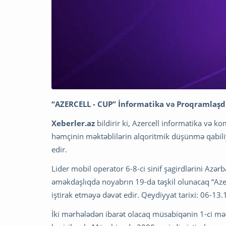
“AZERCELL - CUP” İnformatika və Proqramlaşdı
Xeberler.az
bildirir ki, Azercell informatika və 
həmçinin məktəblilərin alqoritmik düşünmə qabili
edir.
Lider mobil operator 6-8-ci sinif şagirdlərini Azərb
əməkdaşlıqda noyabrın 19-da təşkil olunacaq “Az
iştirak etməyə dəvət edir. Qeydiyyat tarixi: 06-13
İki mərhələdən ibarət olacaq müsabiqənin 1-ci mə