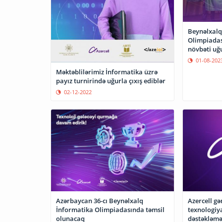
Beynəlxalq
Olimpiada
növbəti uğ
01-08-202
Məktəblilərimiz İnformatika üzrə
payız turnirində uğurla çıxış ediblər
02-12-2022
Azərbaycan 36-cı Beynəlxalq
Azercell gə
İnformatika Olimpiadasında təmsil
texnologiya
olunacaq
dəstəkləmə