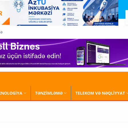
QƏ
XNOLOGİYA
TƏNZİMLƏMƏ
TELEKOM VƏ NƏQLİYYAT