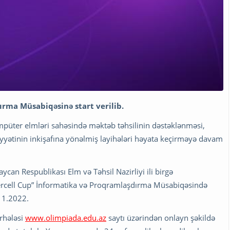
rma Müsabiqəsinə start verilib.
kompüter elmləri sahəsində məktəb təhsilinin dəstəklənməsi,
yyətinin inkişafına yönəlmiş layihələri həyata keçirməyə davam
aycan Respublikası Elm və Təhsil Nazirliyi ili birgə
ercell Cup” İnformatika və Proqramlaşdırma Müsabiqəsində
.11.2022.
rhələsi
www.olimpiada.edu.az
saytı üzərindən onlayn şəkildə