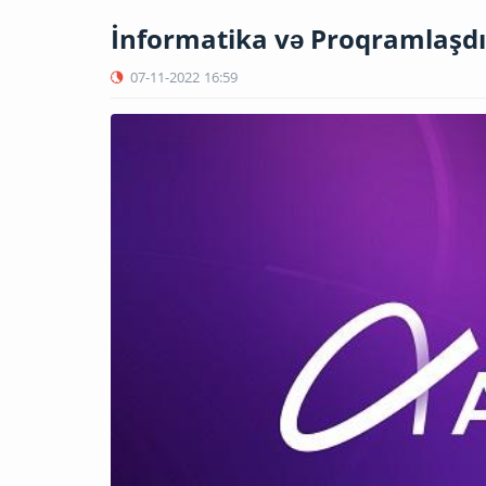
İnformatika və Proqramlaşd
07-11-2022
16:59