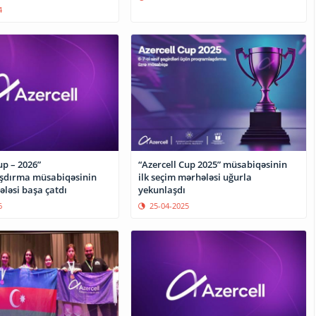
4
up – 2026”
“Azercell Cup 2025” müsabiqəsinin
şdırma müsabiqəsinin
ilk seçim mərhələsi uğurla
ələsi başa çatdı
yekunlaşdı
6
25-04-2025