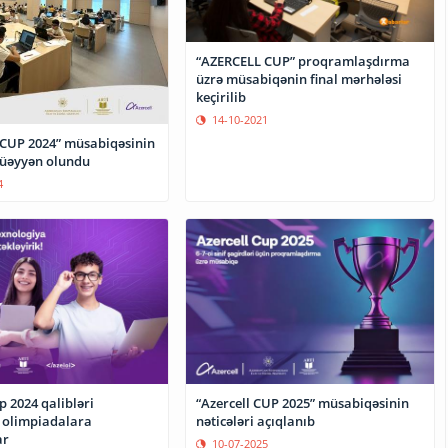
“AZERCELL CUP” proqramlaşdırma
üzrə müsabiqənin final mərhələsi
keçirilib
14-10-2021
CUP 2024” müsabiqəsinin
müəyyən olundu
4
p 2024 qalibləri
“Azercell CUP 2025” müsabiqəsinin
 olimpiadalara
nəticələri açıqlanıb
ar
10-07-2025