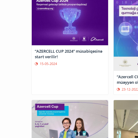
“AZERCELL CUP 2024” müsabiqəsinə
start verilir!
15-05-2024
“Azercell C
müəyyən o
23-12-202