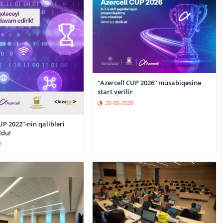
“Azercell CUP 2026” müsabiqəsinə
start verilir
20-05-2026
UP 2022”-nin qalibləri
ldu!
2