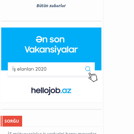
Bütün xəbərlər
SORĞU
İT mütəxəssislər iş yerlərini hansı meyarlar