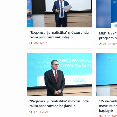
“Rəqəmsal jurnalistika” mövzusunda
MEDİA və “
təlim proqramı yekunlaşıb
proqramına
20-11-2025
21-10-202
“TV və canlı
“Rəqəmsal jurnalistika” mövzusunda
mövzusund
təlim proqramına başlanılıb
başlayıb
17-11-2025
11-11-202