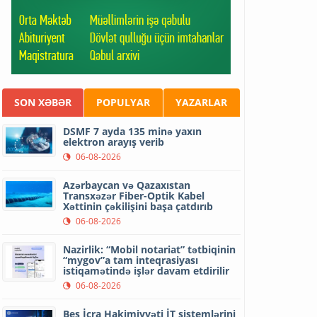
SON XƏBƏR
POPULYAR
YAZARLAR
DSMF 7 ayda 135 minə yaxın
elektron arayış verib
06-08-2026
Azərbaycan və Qazaxıstan
Transxəzər Fiber-Optik Kabel
Xəttinin çəkilişini başa çatdırıb
06-08-2026
Nazirlik: “Mobil notariat” tətbiqinin
“mygov”a tam inteqrasiyası
istiqamətində işlər davam etdirilir
06-08-2026
Beş İcra Hakimiyyəti İT sistemlərini