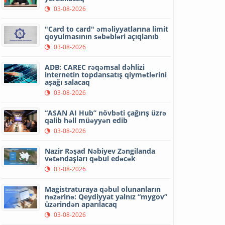
03-08-2026
"Card to card" əməliyyatlarına limit
qoyulmasının səbəbləri açıqlanıb
03-08-2026
ADB: CAREC rəqəmsal dəhlizi
internetin topdansatış qiymətlərini
aşağı salacaq
03-08-2026
“ASAN AI Hub” növbəti çağırış üzrə
qalib həll müəyyən edib
03-08-2026
Nazir Rəşad Nəbiyev Zəngilanda
vətəndaşları qəbul edəcək
03-08-2026
Magistraturaya qəbul olunanların
nəzərinə: Qeydiyyat yalnız “mygov”
üzərindən aparılacaq
03-08-2026