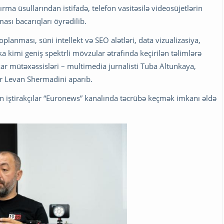
ma üsullarından istifadə, telefon vasitəsilə videosüjetlərin
ası bacarıqları öyrədilib.
lanması, süni intellekt və SEO alətləri, data vizualizasiya,
ka kimi geniş spektrli mövzular ətrafında keçirilən təlimlərə
kar mütəxəssisləri – multimedia jurnalisti Tuba Altunkaya,
or Levan Shermadini aparıb.
n iştirakçılar “Euronews” kanalında təcrübə keçmək imkanı əldə