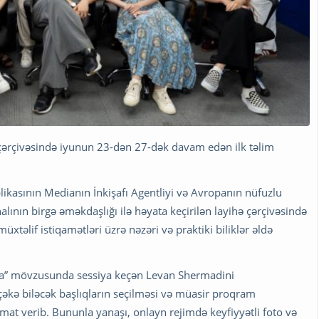
ərçivəsində iyunun 23-dən 27-dək davam edən ilk təlim
ikasının Medianın İnkişafı Agentliyi və Avropanın nüfuzlu
ının birgə əməkdaşlığı ilə həyata keçirilən layihə çərçivəsində
üxtəlif istiqamətləri üzrə nəzəri və praktiki biliklər əldə
ka” mövzusunda sessiya keçən Levan Shermadini
əkə biləcək başlıqların seçilməsi və müasir proqram
umat verib. Bununla yanaşı, onlayn rejimdə keyfiyyətli foto və