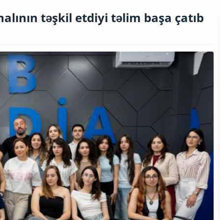
ının təşkil etdiyi təlim başa çatıb