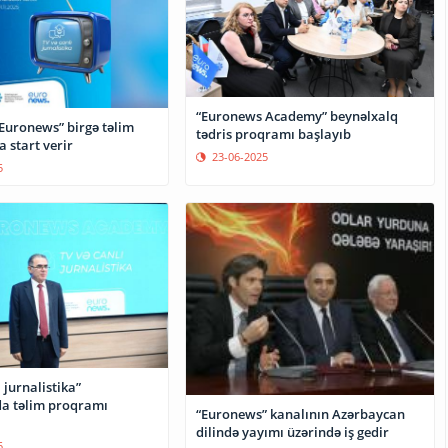
“Euronews Academy” beynəlxalq
Euronews” birgə təlim
tədris proqramı başlayıb
 start verir
23-06-2025
5
 jurnalistika”
a təlim proqramı
“Euronews” kanalının Azərbaycan
dilində yayımı üzərində iş gedir
5