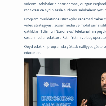
videomüsahibələrin hazırlanması, düzgün işıqlandır
redaktəsi və aydın səslə audiomüsahibələrin yazılm
Proqram müddətində iştirakçılar rəqəmsal xəbər top
video strategiyası, sosial media və mobil jurnalisti
qatılıblar. Təlimləri “Euronews” telekanalının peşə
sosial media redaktoru Fatih Yetim və baş operat
Qeyd edək ki, proqramda yüksək nailiyyət göstərə
edəcəklər.