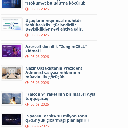
“Hökumət buludu”na köçürüb
06-08-2026
Uşaqların rəqəmsal mühitdə
təhlükəsizliyi gücləndirilir -
Dəyişikliklər nəyi ehtiva edir?
05-08-2026
Azercell-dən illik “ZengimCELL”
xidməti
05-08-2026
Nazir Qazaxıstanın Prezident
Administrasiyası rəhbərinin
müavini ilə görüşüb
05-08-2026
"Falcon 9" raketinin bir hissəsi Ayla
toqquşacaq
05-08-2026
“SpaceX” orbitə 10 milyon tona
qədər yük çıxarmağı planlaşdırır
05-08-2026