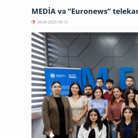
MEDİA və “Euronews” telekanal
28-06-2025
09:13