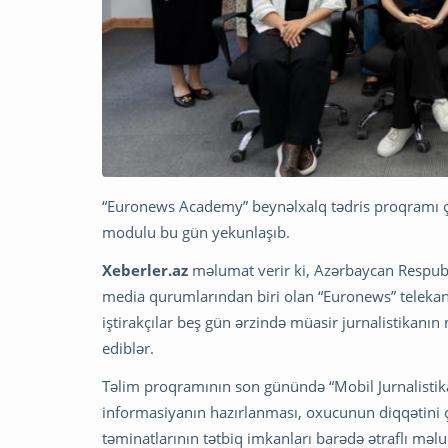
“Euronews Academy” beynəlxalq tədris proqramı ç
modulu bu gün yekunlaşıb.
Xeberler.az
məlumat verir ki, Azərbaycan Respubl
media qurumlarından biri olan “Euronews” telekanal
iştirakçılar beş gün ərzində müasir jurnalistikanın m
ediblər.
Təlim proqramının son günündə “Mobil Jurnalisti
informasiyanın hazırlanması, oxucunun diqqətini ç
təminatlarının tətbiq imkanları barədə ətraflı məl