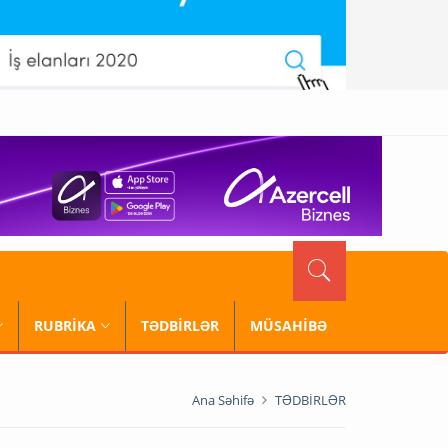
RUBRİKA
TƏDBİRLƏR
MÜSAHİBƏ
Ana Səhifə
TƏDBİRLƏR