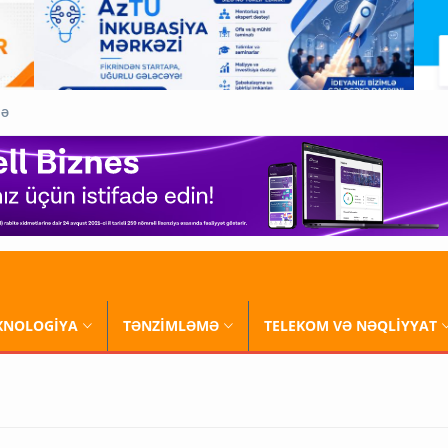
QƏ
XNOLOGİYA
TƏNZİMLƏMƏ
TELEKOM VƏ NƏQLİYYAT