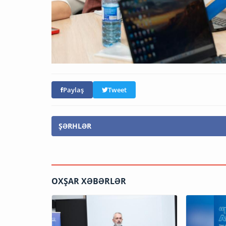
Paylaş
Tweet
ŞƏRHLƏR
OXŞAR XƏBƏRLƏR