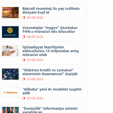
Bakcell rouminqi ilə yay tətilində
dünyanı kəşf et
04-08-2026
Vətəndaşlar “mygov” üzərindən
FHN-ə müraciət edə biləcəklər
04-08-2026
İqtisadiyyat Nazirliyinin
xidmətlərinə 13 milyondan artıq
müraciət olub
03-08-2026
"Elektron kredit və zəmanət"
sisteminin Əsasnaməsi" dəyişib
03-08-2026
“Alibaba” yeni AI modelini təqdim
edib
03-08-2026
“Dənizçilik” informasiya sistemi
yaradılacaq