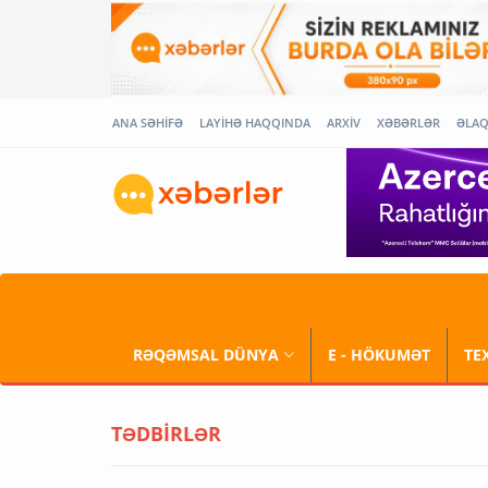
ANA SƏHİFƏ
LAYİHƏ HAQQINDA
ARXİV
XƏBƏRLƏR
ƏLA
RƏQƏMSAL DÜNYA
E - HÖKUMƏT
TE
TƏDBİRLƏR