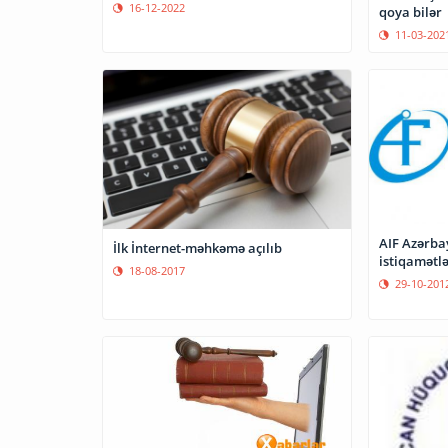
16-12-2022
qoya bilər
11-03-202
AIF Azərbay
İlk İnternet-məhkəmə açılıb
istiqamətlə
18-08-2017
29-10-201