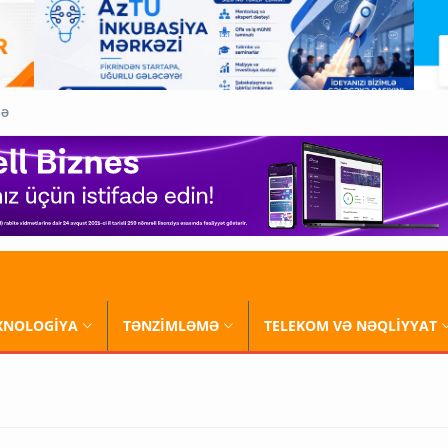
QƏ
XNOLOGİYA
TƏNZİMLƏMƏ
TELEKOM VƏ NƏQLİYYAT