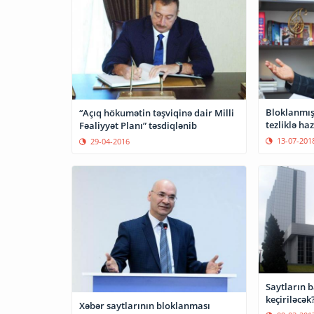
Bloklanmış 
“Açıq hökumətin təşviqinə dair Milli
tezliklə ha
Fəaliyyət Planı” təsdiqlənib
13-07-201
29-04-2016
Saytların 
keçiriləcək
Xəbər saytlarının bloklanması