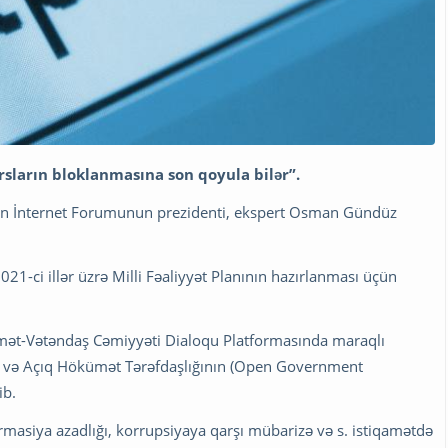
sların bloklanmasına son qoyula bilər”.
can İnternet Forumunun prezidenti, ekspert Osman Gündüz
021-ci illər üzrə Milli Fəaliyyət Planının hazırlanması üçün
mət-Vətəndaş Cəmiyyəti Dialoqu Platformasında maraqlı
ilib və Açıq Hökümət Tərəfdaşlığının (Open Government
ib.
ormasiya azadlığı, korrupsiyaya qarşı mübarizə və s. istiqamətdə