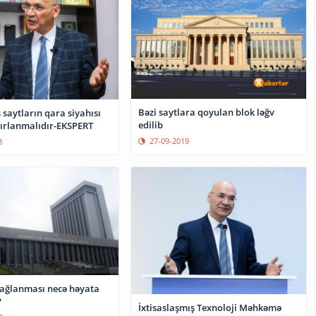
Bəzi saytlara qoyulan blok ləğv
saytların qara siyahısı
edilib
zırlanmalıdır-EKSPERT
27-09-2019
8
bağlanması necə həyata
?
İxtisaslaşmış Texnoloji Məhkəmə