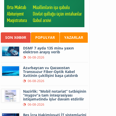
SON XƏBƏR
POPULYAR
YAZARLAR
DSMF 7 ayda 135 minə yaxın
elektron arayış verib
06-08-2026
Azərbaycan və Qazaxıstan
Transxəzər Fiber-Optik Kabel
Xəttinin çəkilişini başa çatdırıb
06-08-2026
Nazirlik: “Mobil notariat” tətbiqinin
“mygov”a tam inteqrasiyası
istiqamətində işlər davam etdirilir
06-08-2026
Beş İcra Hakimiyyəti İT sistemlərini