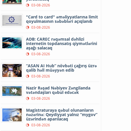
03-08-2026
"Card to card" əməliyyatlarına limit
qoyulmasının səbəbləri açıqlanıb
03-08-2026
ADB: CAREC rəqəmsal dəhlizi
internetin topdansatış qiymətlərini
aşağı salacaq
03-08-2026
“ASAN AI Hub” növbəti çağırış üzrə
qalib həll müəyyən edib
03-08-2026
Nazir Rəşad Nəbiyev Zəngilanda
vətəndaşları qəbul edəcək
03-08-2026
Magistraturaya qəbul olunanların
nəzərinə: Qeydiyyat yalnız “mygov”
üzərindən aparılacaq
03-08-2026