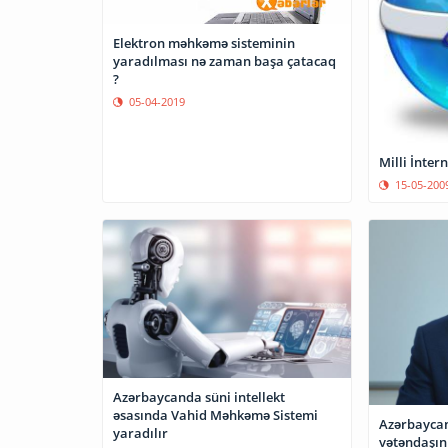
Elektron məhkəmə sisteminin
yaradılması nə zaman başa çatacaq
?
05-04-2019
Milli İnter
15-05-200
Azərbaycanda süni intellekt
əsasında Vahid Məhkəmə Sistemi
Azərbaycan
yaradılır
vətəndaşın