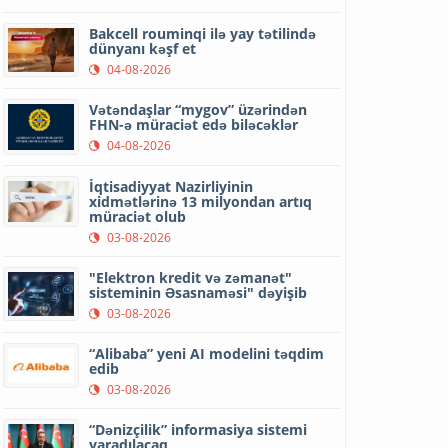
Bakcell rouminqi ilə yay tətilində
dünyanı kəşf et
04-08-2026
Vətəndaşlar “mygov” üzərindən
FHN-ə müraciət edə biləcəklər
04-08-2026
İqtisadiyyat Nazirliyinin
xidmətlərinə 13 milyondan artıq
müraciət olub
03-08-2026
"Elektron kredit və zəmanət"
sisteminin Əsasnaməsi" dəyişib
03-08-2026
“Alibaba” yeni AI modelini təqdim
edib
03-08-2026
“Dənizçilik” informasiya sistemi
yaradılacaq