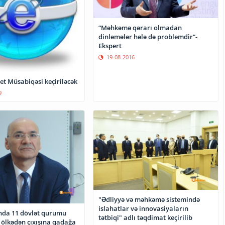
“Məhkəmə qərarı olmadan
dinləmələr hələ də problemdir”-
Ekspert
19-08-2016
net Müsabiqəsi keçiriləcək
9
"Ədliyyə və məhkəmə sistemində
islahatlar və innovasiyaların
da 11 dövlət qurumu
tətbiqi" adlı təqdimat keçirilib
 ölkədən çıxışına qadağa