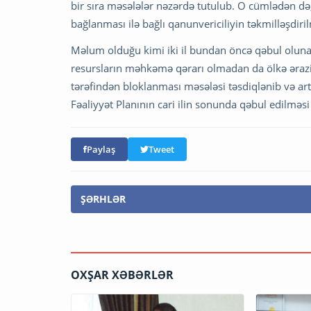
bir sıra məsələlər nəzərdə tutulub. O cümlədən də
bağlanması ilə bağlı qanunvericiliyin təkmilləşdiri
Məlum olduğu kimi iki il bundan öncə qəbul olunan 
resursların məhkəmə qərarı olmadan da ölkə ərazis
tərəfindən bloklanması məsələsi təsdiqlənib və art
Fəaliyyət Planının cari ilin sonunda qəbul edilməsi 
Paylaş
Tweet
ŞƏRHLƏR
OXŞAR XƏBƏRLƏR