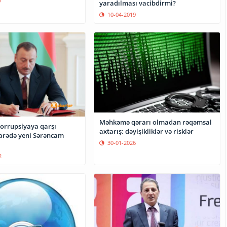
7
yaradılması vacibdirmi?
10-04-2019
Məhkəmə qərarı olmadan rəqəmsal
korrupsiyaya qarşı
axtarış: dəyişikliklər və risklər
ə yeni Sərəncam
30-01-2026
2