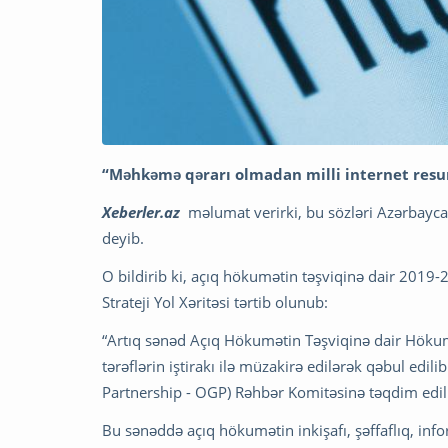
“Məhkəmə qərarı olmadan milli internet resur
Xeberler.az
məlumat verirki, bu sözləri Azərbay
deyib.
O bildirib ki, açıq hökumətin təşviqinə dair 2019-2
Strateji Yol Xəritəsi tərtib olunub:
“Artıq sənəd Açıq Hökumətin Təşviqinə dair Höku
tərəflərin iştirakı ilə müzakirə edilərək qəbul ed
Partnership - OGP) Rəhbər Komitəsinə təqdim edil
Bu sənəddə açıq hökumətin inkişafı, şəffaflıq, inf