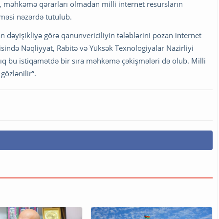
, məhkəmə qərarları olmadan milli internet resursların
lməsi nəzərdə tutulub.
dəyişikliyə görə qanunvericiliyin tələblərini pozan internet
ində Nəqliyyat, Rabitə və Yüksək Texnologiyalar Nazirliyi
ıq bu istiqamətdə bir sıra məhkəmə çəkişmələri də olub. Milli
gözlənilir”.