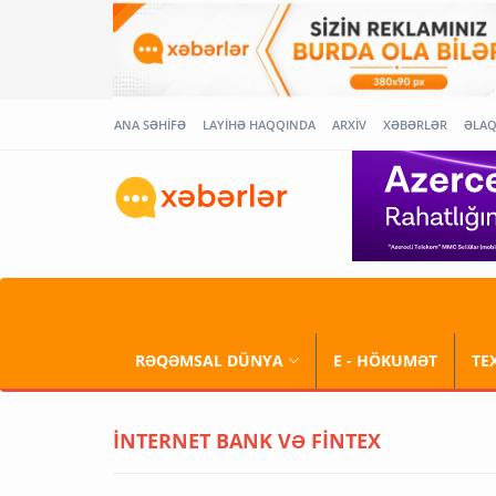
ANA SƏHİFƏ
LAYİHƏ HAQQINDA
ARXİV
XƏBƏRLƏR
ƏLA
RƏQƏMSAL DÜNYA
E - HÖKUMƏT
TE
İNTERNET BANK VƏ FİNTEX