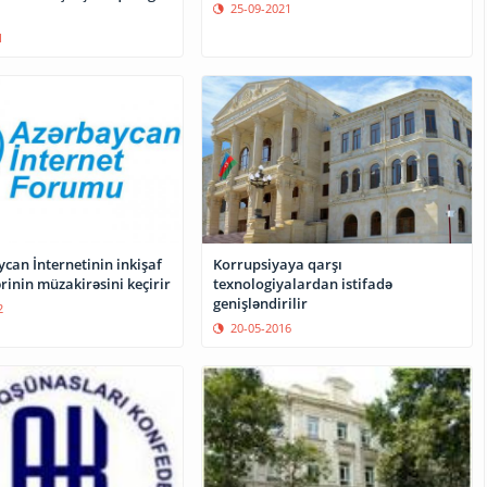
25-09-2021
1
can İnternetinin inkişaf
Korrupsiyaya qarşı
rinin müzakirəsini keçirir
texnologiyalardan istifadə
genişləndirilir
2
20-05-2016