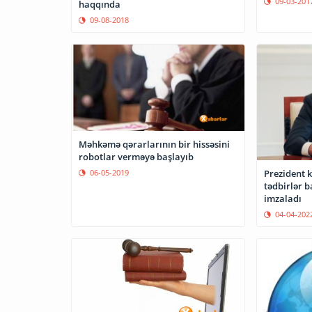
09-03-201
haqqında
09-08-2018
Məhkəmə qərarlarının bir hissəsini
robotlar verməyə başlayıb
Prezident 
06-05-2019
tədbirlər barəd
imzaladı
04-04-202