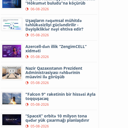
“Hökumət buludu”na köçürüb
06-08-2026
Uşaqların rəqəmsal mühitdə
təhlükəsizliyi gücləndirilir -
Dəyişikliklər nəyi ehtiva edir?
05-08-2026
Azercell-dən illik “ZengimCELL”
xidməti
05-08-2026
Nazir Qazaxıstanın Prezident
Administrasiyası rəhbərinin
müavini ilə görüşüb
05-08-2026
"Falcon 9" raketinin bir hissəsi Ayla
toqquşacaq
05-08-2026
“SpaceX” orbitə 10 milyon tona
qədər yük çıxarmağı planlaşdırır
05-08-2026