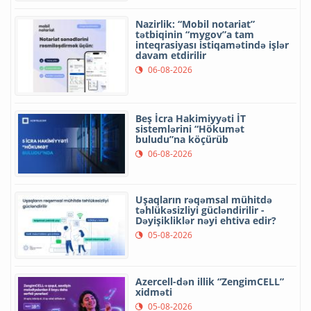
Nazirlik: “Mobil notariat”
tətbiqinin “mygov”a tam
inteqrasiyası istiqamətində işlər
davam etdirilir
06-08-2026
Beş İcra Hakimiyyəti İT
sistemlərini “Hökumət
buludu”na köçürüb
06-08-2026
Uşaqların rəqəmsal mühitdə
təhlükəsizliyi gücləndirilir -
Dəyişikliklər nəyi ehtiva edir?
05-08-2026
Azercell-dən illik “ZengimCELL”
xidməti
05-08-2026