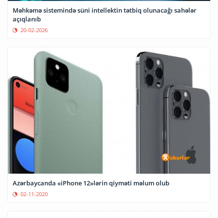
Məhkəmə sistemində süni intellektin tətbiq olunacağı sahələr
açıqlanıb
20-02-2026
Azərbaycanda «iPhone 12»lərin qiyməti məlum olub
02-11-2020