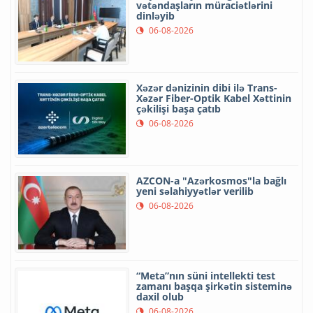
vətəndaşların müraciətlərini
dinləyib
06-08-2026
Xəzər dənizinin dibi ilə Trans-
Xəzər Fiber-Optik Kabel Xəttinin
çəkilişi başa çatıb
06-08-2026
AZCON-a "Azərkosmos"la bağlı
yeni səlahiyyətlər verilib
06-08-2026
“Meta”nın süni intellekti test
zamanı başqa şirkətin sisteminə
daxil olub
06-08-2026