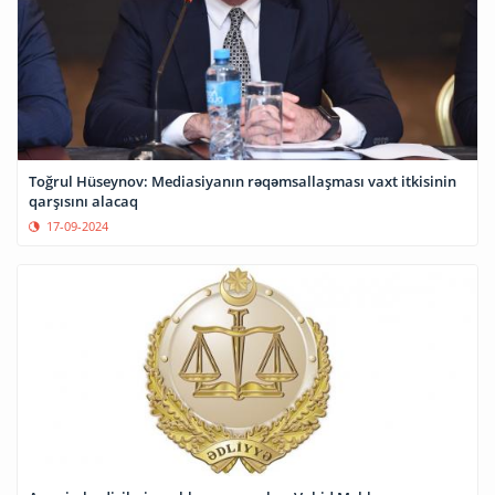
Toğrul Hüseynov: Mediasiyanın rəqəmsallaşması vaxt itkisinin
qarşısını alacaq
17-09-2024