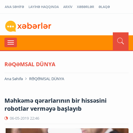
ANA SƏHİFƏ
LAYİHƏ HAQQINDA
ARXİV
XƏBƏRLƏR
ƏLAQƏ
RƏQƏMSAL DÜNYA
Ana Səhifə
RƏQƏMSAL DÜNYA
Məhkəmə qərarlarının bir hissəsini
robotlar verməyə başlayıb
06-05-2019
22:46