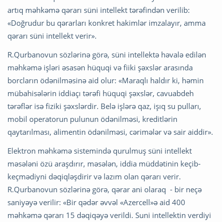
artıq məhkəmə qərarı süni intellekt tərəfindən verilib:
«Doğrudur bu qərarları konkret hakimlər imzalayır, amma
qərarı süni intellekt verir».
R.Qurbanovun sözlərinə görə, süni intellektə həvalə edilən
məhkəmə işləri əsasən hüquqi və fiiki şəxslər arasında
borcların ödənilməsinə aid olur: «Maraqlı haldır ki, həmin
mübahisələrin iddiaçı tərəfi hüquqi şəxslər, cavuabdeh
tərəflər isə fiziki şəxslərdir. Belə işlərə qaz, işıq su pulları,
mobil operatorun pulunun ödənilməsi, kreditlərin
qaytarılması, alimentin ödənilməsi, cərimələr və sair aiddir».
Elektron məhkəmə sistemində qurulmuş süni intellekt
məsələni özü araşdırır, məsələn, iddia müddətinin keçib-
keçmədiyni dəqiqləşdirir və lazım olan qərarı verir.
R.Qurbanovun sözlərinə görə, qərar ani olaraq - bir neçə
saniyəyə verilir: «Bir qədər əvvəl «Azercell»ə aid 400
məhkəmə qərarı 15 dəqiqəyə verildi. Suni intellektin verdiyi