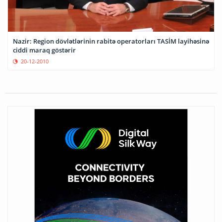
Nazir: Region dövlətlərinin rabitə operatorları TASİM layihəsinə
ciddi maraq göstərir
20-12-2010