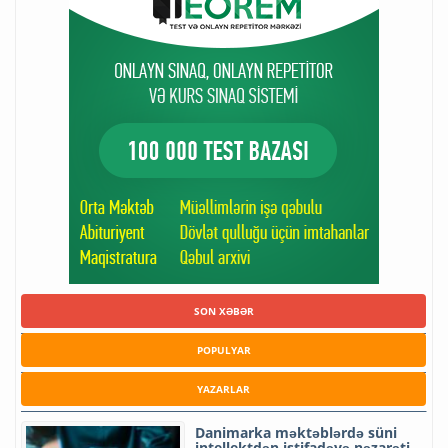
SON XƏBƏR
POPULYAR
YAZARLAR
Danimarka məktəblərdə süni
intellektdən istifadəyə nəzarəti