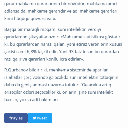
qərar məhkəmə qərarlarının bir növüdür, məhkəmə əmri
adlansa da, məhkəmə qərarıdır və adi məhkəmə qərarları
kimi hüqüqu qüvvəsi var».
Başqa bir maraqlı məqam: süni intellektin verdiyi
qərarlardan şikayətlər azdır: «Məhkəmə statistikası göstərir
ki, bu qərarlardan narazı qalan, yəni etiraz verənlərin xüsusi
çəkisi cəmi 6,8% təşkil edir. Yəni 93 faiz insan bu qərardan
razı qalır və qərarları könllü icra edirlər».
R.Qurbanov bildirir ki, məhkəmə sistemində aparılan
islahatlar çərçivəsində gələcəkdə süni intellektin tətbiqinin
daha da genişlənməsi nəzərdə tutulur: “Gələcəklə artıq
ərizəçilər özləri seçəcəklər ki, onların işinə süni intellekt
baxsın, yoxsa adi hakimlər».
Paylaş
Tweet