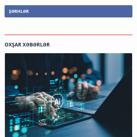
ŞƏRHLƏR
OXŞAR XƏBƏRLƏR