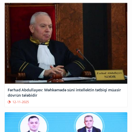
Fərhad Abdullayev: Məhkəmədə süni intellektin tətbiqi müasir
dövrün tələbidir
12-11-2025