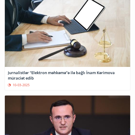
Jurnalistlər “Elektron məhkəmə”ə ilə bağlı İnam Kərimova
müraciət edib
10-03-2025