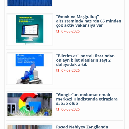
“Əmək və Məşğulluq”
altsistemində hazırda 65 mindən
çox aktiv vakansiya var
07-08-2026
“Biletim.az” portalı üzərindən
onlayn bilet alanların sayı 2
dəfəyədək artıb
07-08-2026
“Google”un məlumat emalı
mərkəzi Hindistanda etirazlara
səbəb olub
06-08-2026
Rəşad Nəbiyev Zəngilanda