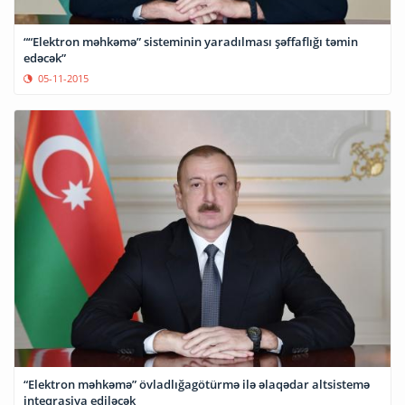
““Elektron məhkəmə” sisteminin yaradılması şəffaflığı təmin
edəcək”
05-11-2015
“Elektron məhkəmə” övladlığagötürmə ilə əlaqədar altsistemə
inteqrasiya ediləcək