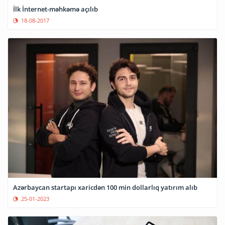
İlk İnternet-məhkəmə açılıb
18-08-2017
Azərbaycan startapı xaricdən 100 min dollarlıq yatırım alıb
25-01-2023