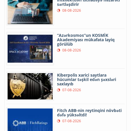
sərtləşdirir
08-08-2026
“Azərkosmos”un KOSMİK
Akademiyası mükafata layiq
görülüb
08-08-2026
Kiberpolis xarici saytlara
hücumlar təşkil edən şəxsləri
saxlayıb
07-08-2026
Fitch ABB-nin reytinqini növbəti
dəfə yüksəltdi!
07-08-2026