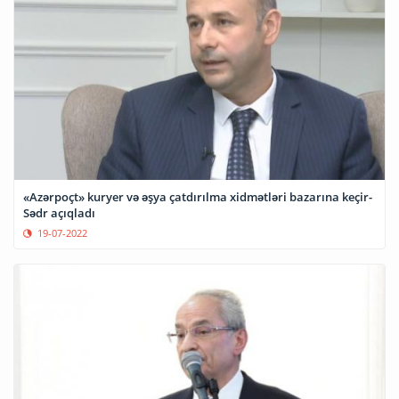
«Azərpoçt» kuryer və əşya çatdırılma xidmətləri bazarına keçir-
Sədr açıqladı
19-07-2022