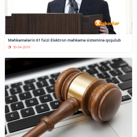
Məhkəmələrin 61 faizi Elektron məhkəmə sisteminə qoşulub
30-04-2019