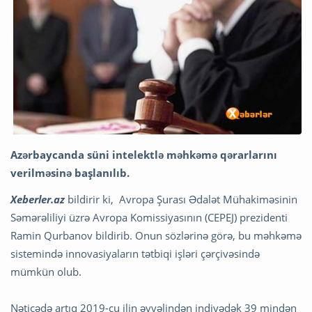
Azərbaycanda süni intelektlə məhkəmə qərarlarını
verilməsinə başlanılıb.
Xeberler.az
bildirir ki, Avropa Şurası Ədalət Mühakiməsinin
Səmərəliliyi üzrə Avropa Komissiyasının (CEPEJ) prezidenti
Ramin Qurbanov bildirib. Onun sözlərinə görə, bu məhkəmə
sistemində innovasiyaların tətbiqi işləri çərçivəsində
mümkün olub.
Nəticədə artıq 2019-cu ilin əvvəlindən indiyədək 39 mindən