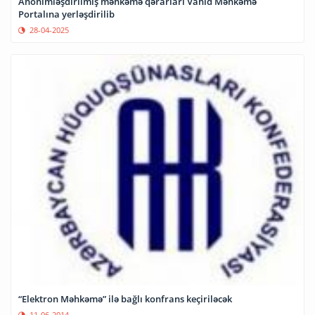
Anonimləşdirilmiş məhkəmə qərarları Vahid Məhkəmə
Portalına yerləşdirilib
28-04-2025
“Elektron Məhkəmə” ilə bağlı konfrans keçiriləcək
11-06-2014