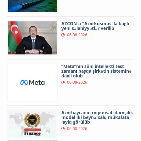
AZCON-a "Azərkosmos"la bağlı
yeni səlahiyyətlər verilib
06-08-2026
“Meta”nın süni intellekti test
zamanı başqa şirkətin sisteminə
daxil olub
06-08-2026
Azərbaycanın rəqəmsal idarəçilik
model iki beynəlxalq mükafata
layiq görülüb
06-08-2026