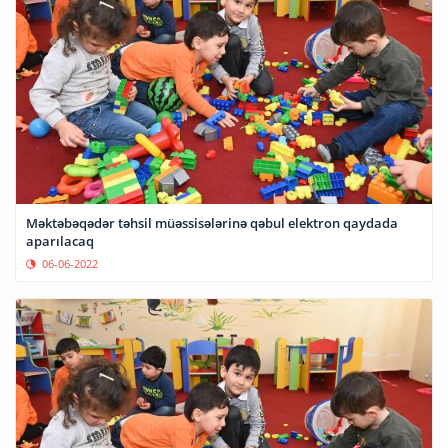
Məktəbəqədər təhsil müəssisələrinə qəbul elektron qaydada
aparılacaq
06-06-2022