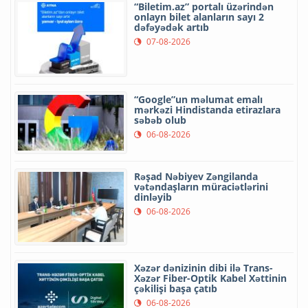
“Biletim.az” portalı üzərindən
onlayn bilet alanların sayı 2
dəfəyədək artıb
07-08-2026
“Google”un məlumat emalı
mərkəzi Hindistanda etirazlara
səbəb olub
06-08-2026
Rəşad Nəbiyev Zəngilanda
vətəndaşların müraciətlərini
dinləyib
06-08-2026
Xəzər dənizinin dibi ilə Trans-
Xəzər Fiber-Optik Kabel Xəttinin
çəkilişi başa çatıb
06-08-2026