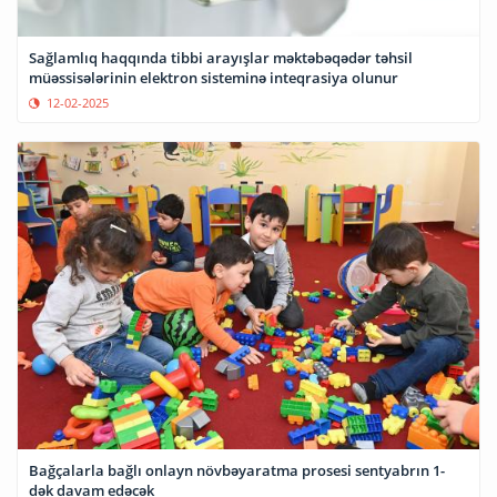
Sağlamlıq haqqında tibbi arayışlar məktəbəqədər təhsil
müəssisələrinin elektron sisteminə inteqrasiya olunur
12-02-2025
Bağçalarla bağlı onlayn növbəyaratma prosesi sentyabrın 1-
dək davam edəcək