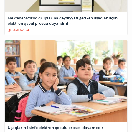
Məktəbəhazırlıq qruplarına qeydiyyatı gecikən uşaqlar üçün
elektron qəbul prosesi dayandırılır
26-09-2024
Uşaqların I sinfə elektron qəbulu prosesi davam edir