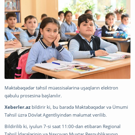
Məktəbəqədər təhsil müəssisələrinə uşaqların elektron
qəbulu prosesinə başlanılır.
Xeberler.az
bildirir ki, bu barədə Məktəbəqədər və Ümumi
Təhsil üzrə Dövlət Agentliyindən məlumat verilib.
Bildirilib ki, iyulun 7-si saat 11:00-dan etibarən Regional
Təhsil İdarələrinin və Naxçıvan Muxtar Respublikasının