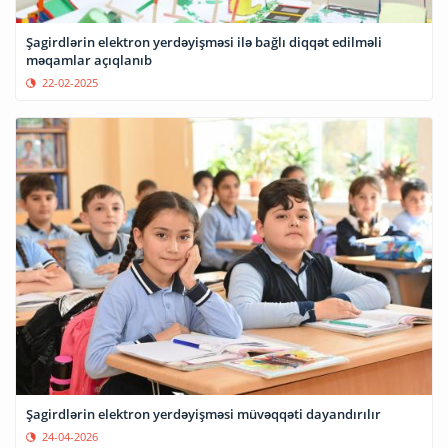
Şagirdlərin elektron yerdəyişməsi ilə bağlı diqqət edilməli
məqamlar açıqlanıb
22-02-2025
Şagirdlərin elektron yerdəyişməsi müvəqqəti dayandırılır
24-04-2026