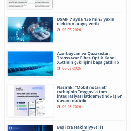
DSMF 7 ayda 135 minə yaxın
elektron arayış verib
06-08-2026
Azərbaycan və Qazaxıstan
Transxəzər Fiber-Optik Kabel
Xəttinin çəkilişini başa çatdırıb
06-08-2026
Nazirlik: “Mobil notariat”
tətbiqinin “mygov”a tam
inteqrasiyası istiqamətində işlər
davam etdirilir
06-08-2026
Beş İcra Hakimiyyəti İT