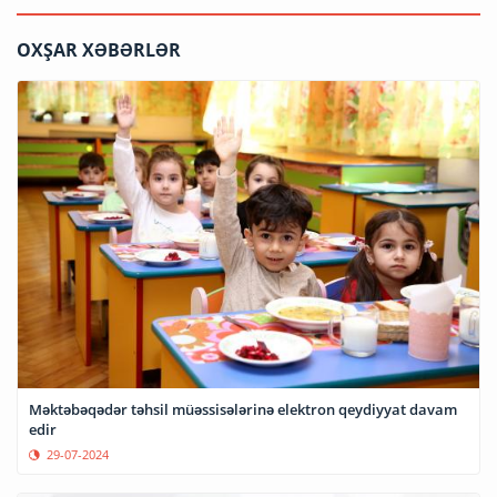
OXŞAR XƏBƏRLƏR
Məktəbəqədər təhsil müəssisələrinə elektron qeydiyyat davam
edir
29-07-2024