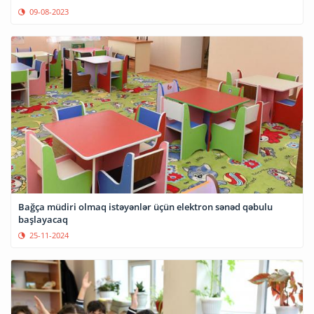
09-08-2023
Bağça müdiri olmaq istəyənlər üçün elektron sənəd qəbulu
başlayacaq
25-11-2024