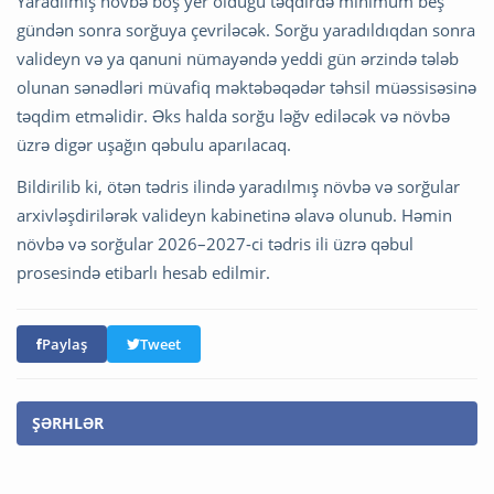
Yaradılmış növbə boş yer olduğu təqdirdə minimum beş
gündən sonra sorğuya çevriləcək. Sorğu yaradıldıqdan sonra
valideyn və ya qanuni nümayəndə yeddi gün ərzində tələb
olunan sənədləri müvafiq məktəbəqədər təhsil müəssisəsinə
təqdim etməlidir. Əks halda sorğu ləğv ediləcək və növbə
üzrə digər uşağın qəbulu aparılacaq.
Bildirilib ki, ötən tədris ilində yaradılmış növbə və sorğular
arxivləşdirilərək valideyn kabinetinə əlavə olunub. Həmin
növbə və sorğular 2026–2027-ci tədris ili üzrə qəbul
prosesində etibarlı hesab edilmir.
Paylaş
Tweet
ŞƏRHLƏR