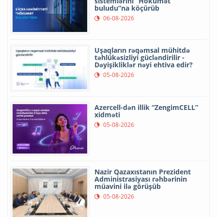
sistemlərini “Hökumət
buludu”na köçürüb
06-08-2026
Uşaqların rəqəmsal mühitdə
təhlükəsizliyi gücləndirilir -
Dəyişikliklər nəyi ehtiva edir?
05-08-2026
Azercell-dən illik “ZengimCELL”
xidməti
05-08-2026
Nazir Qazaxıstanın Prezident
Administrasiyası rəhbərinin
müavini ilə görüşüb
05-08-2026