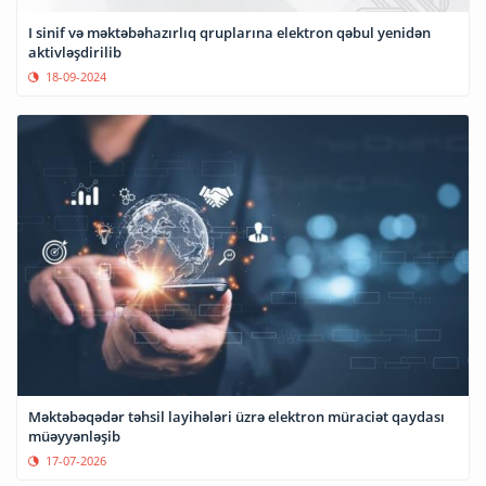
I sinif və məktəbəhazırlıq qruplarına elektron qəbul yenidən
aktivləşdirilib
18-09-2024
Məktəbəqədər təhsil layihələri üzrə elektron müraciət qaydası
müəyyənləşib
17-07-2026