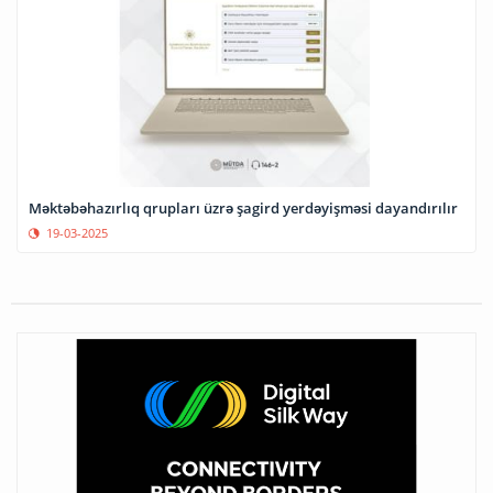
Məktəbəhazırlıq qrupları üzrə şagird yerdəyişməsi dayandırılır
19-03-2025