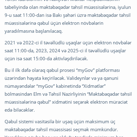
tabeliyində olan məktəbəqədər təhsil müəssisələrinə, iyulun
9-u saat 11:00-dan isə Bakı şəhəri üzrə məktəbəqədər təhsil
müəssisələrinə qəbul üçün elektron növbələrin
yaradılmasına başlanılacaq.
2021 və 2022-ci il təvəllüdlü uşaqlar üçün elektron növbələr
saat 11:00-da, 2023, 2024 və 2025-ci il təvəllüdlü uşaqlar
üçün isə saat 15:00-da aktivləşdiriləcək.
Bu il ilk dəfə olaraq qəbul prosesi “myGov” platforması
üzərindən həyata keçiriləcək. Valideynlər və ya qanuni
nümayəndələr “myGov” kabinetində “Xidmətlər”
bölməsindən Elm və Təhsil Nazirliyinin “Məktəbəqədər təhsil
müəssisələrinə qəbul” xidmətini seçərək elektron müraciət
edə biləcəklər.
Qəbul sistemi vasitəsilə bir uşaq üçün maksimum üç
məktəbəqədər təhsil müəssisəsi seçmək mümkündür.