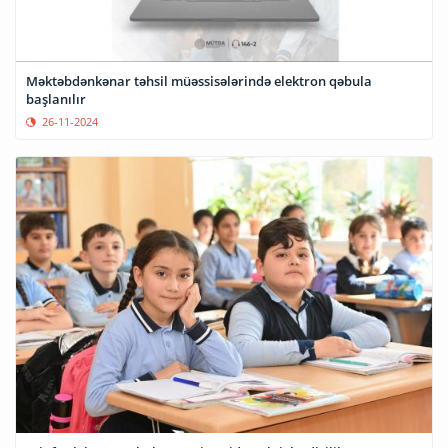
Məktəbdənkənar təhsil müəssisələrində elektron qəbula
başlanılır
26-11-2024