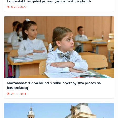
I sinfə elektron qəbul prosesi yenidən aktivləşdirilib
08-10-2025
Məktəbəhazırlıq və birinci siniflərin yerdəyişmə prosesinə
başlanılacaq
23-11-2024