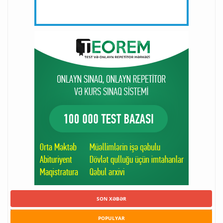
SON XƏBƏR
POPULYAR