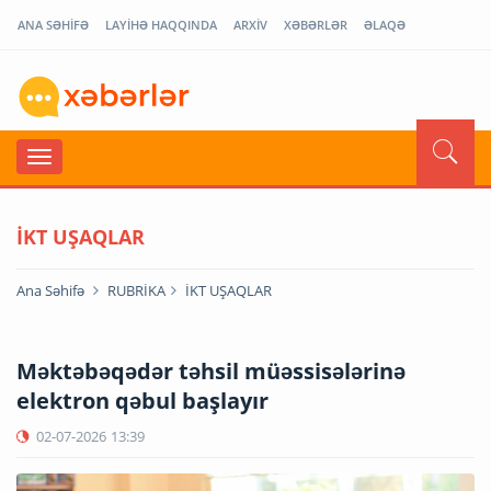
ANA SƏHİFƏ
LAYİHƏ HAQQINDA
ARXİV
XƏBƏRLƏR
ƏLAQƏ
İKT UŞAQLAR
Ana Səhifə
RUBRİKA
İKT UŞAQLAR
Məktəbəqədər təhsil müəssisələrinə
elektron qəbul başlayır
02-07-2026
13:39