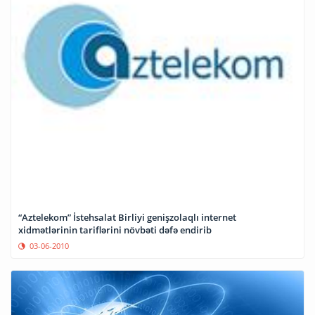
“Aztelekom” İstehsalat Birliyi genişzolaqlı internet
xidmətlərinin tariflərini növbəti dəfə endirib
03-06-2010