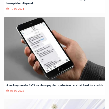
kompüter düşəcək
10-09-2024
Azərbaycanda SMS və danışıq dəqiqələrinə təlabat kəskin azalıb
05-09-2025