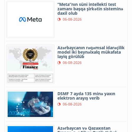
“Meta”nın süni intellekti test
zamanı başqa şirkətin sisteminə
daxil olub
06-08-2026
Azərbaycanın rəqəmsal idarəçilik
model iki beynəlxalq mükafata
layiq görülüb
06-08-2026
DSMF 7 ayda 135 minə yaxın
elektron arayış verib
06-08-2026
Azərbaycan və Qazaxıstan