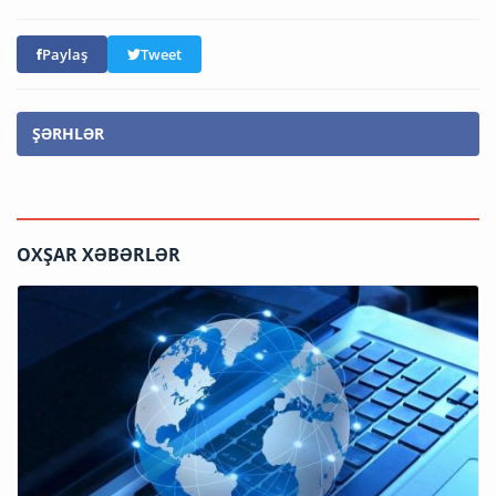
Paylaş
Tweet
ŞƏRHLƏR
OXŞAR XƏBƏRLƏR