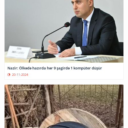
Nazir: Ölkədə hazırda hər 9 şagirdə 1 kompüter düşür
20-11-2024