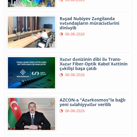
Rəşad Nəbiyev Zəngilanda
vətəndaşların müraciətlərini
dinləyib
06-08-2026
Xəzər dənizinin dibi ilə Trans-
Xəzər Fiber-Optik Kabel Xəttinin
çəkilişi başa çatıb
06-08-2026
AZCON-a "Azərkosmos"la bağlı
yeni səlahiyyətlər verilib
06-08-2026