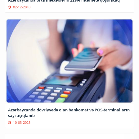
Azərbaycanda orta məktəblərin 22%-i internetə qoşulacaq
02-12-2010
Azərbaycanda dövriyyədə olan bankomat və POS-terminalların
sayı açıqlanıb
10-03-2025