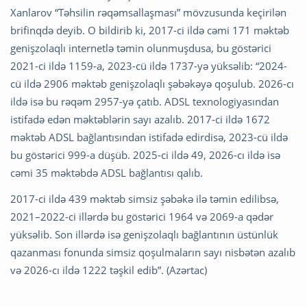
Xanlarov “Təhsilin rəqəmsallaşması” mövzusunda keçirilən
brifinqdə deyib. O bildirib ki, 2017-ci ildə cəmi 171 məktəb
genişzolaqlı internetlə təmin olunmuşdusa, bu göstərici
2021-ci ildə 1159-a, 2023-cü ildə 1737-yə yüksəlib: “2024-
cü ildə 2906 məktəb genişzolaqlı şəbəkəyə qoşulub. 2026-cı
ildə isə bu rəqəm 2957-yə çatıb. ADSL texnologiyasından
istifadə edən məktəblərin sayı azalıb. 2017-ci ildə 1672
məktəb ADSL bağlantısından istifadə edirdisə, 2023-cü ildə
bu göstərici 999-a düşüb. 2025-ci ildə 49, 2026-cı ildə isə
cəmi 35 məktəbdə ADSL bağlantısı qalıb.
2017-ci ildə 439 məktəb simsiz şəbəkə ilə təmin edilibsə,
2021–2022-ci illərdə bu göstərici 1964 və 2069-a qədər
yüksəlib. Son illərdə isə genişzolaqlı bağlantının üstünlük
qazanması fonunda simsiz qoşulmaların sayı nisbətən azalıb
və 2026-cı ildə 1222 təşkil edib”. (Azərtac)