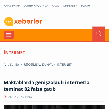
ANA SƏHİFƏ
LAYİHƏ HAQQINDA
ARXİV
XƏBƏRLƏR
ƏLAQƏ
İNTERNET
Ana Səhifə
RƏQƏMSAL DÜNYA
İNTERNET
Məktəblərdə genişzolaqlı internetlə
təminat 82 faizə çatıb
24-02-2026
11:44