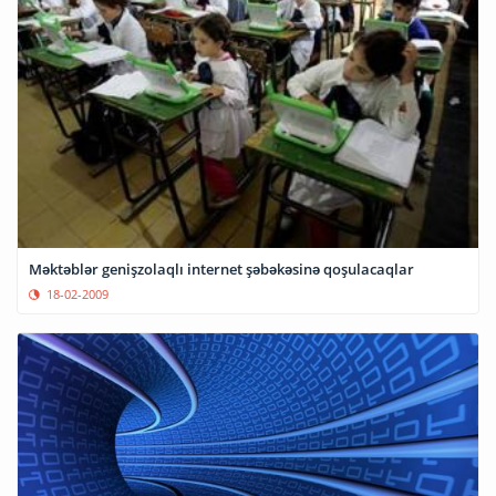
Məktəblər genişzolaqlı internet şəbəkəsinə qoşulacaqlar
18-02-2009