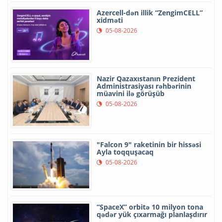
Azercell-dən illik “ZengimCELL”
xidməti
05-08-2026
Nazir Qazaxıstanın Prezident
Administrasiyası rəhbərinin
müavini ilə görüşüb
05-08-2026
"Falcon 9" raketinin bir hissəsi
Ayla toqquşacaq
05-08-2026
“SpaceX” orbitə 10 milyon tona
qədər yük çıxarmağı planlaşdırır