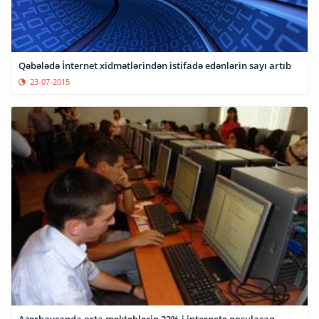
Qəbələdə İnternet xidmətlərindən istifadə edənlərin sayı artıb
23-07-2015