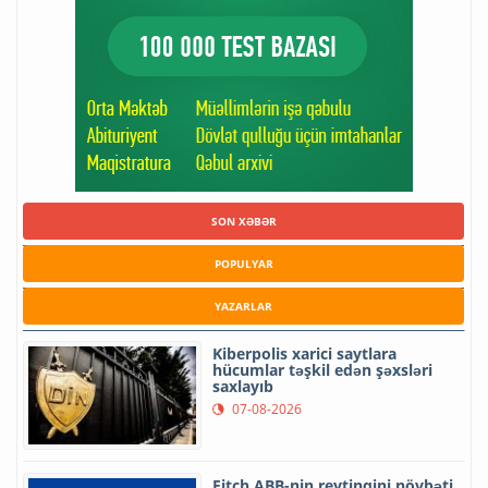
SON XƏBƏR
POPULYAR
YAZARLAR
Kiberpolis xarici saytlara
hücumlar təşkil edən şəxsləri
saxlayıb
07-08-2026
Fitch ABB-nin reytinqini növbəti