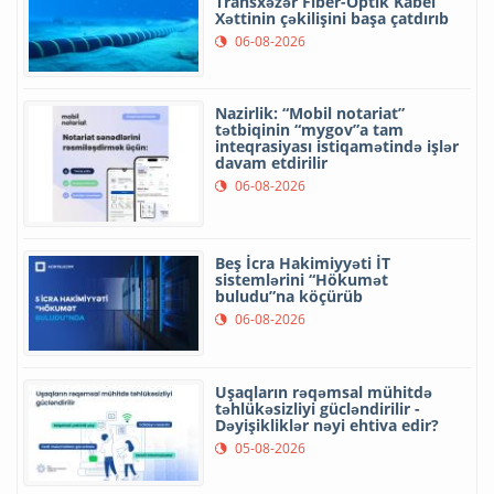
Transxəzər Fiber-Optik Kabel
Xəttinin çəkilişini başa çatdırıb
06-08-2026
Nazirlik: “Mobil notariat”
tətbiqinin “mygov”a tam
inteqrasiyası istiqamətində işlər
davam etdirilir
06-08-2026
Beş İcra Hakimiyyəti İT
sistemlərini “Hökumət
buludu”na köçürüb
06-08-2026
Uşaqların rəqəmsal mühitdə
təhlükəsizliyi gücləndirilir -
Dəyişikliklər nəyi ehtiva edir?
05-08-2026