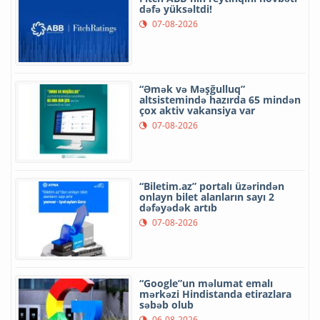
dəfə yüksəltdi!
07-08-2026
“Əmək və Məşğulluq”
altsistemində hazırda 65 mindən
çox aktiv vakansiya var
07-08-2026
“Biletim.az” portalı üzərindən
onlayn bilet alanların sayı 2
dəfəyədək artıb
07-08-2026
“Google”un məlumat emalı
mərkəzi Hindistanda etirazlara
səbəb olub
06-08-2026