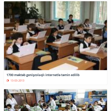
1700 məktəb genişzolaqlı internetlə təmin edilib
13-03-2013