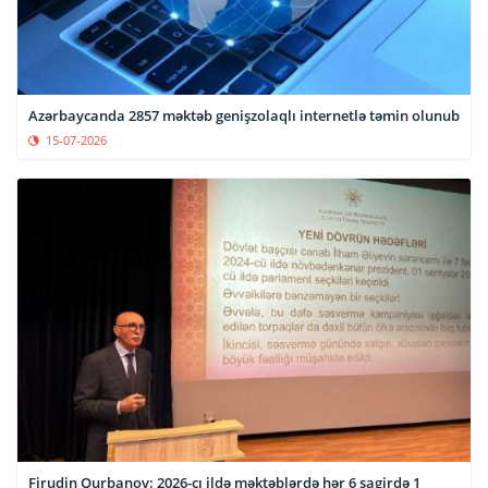
Azərbaycanda 2857 məktəb genişzolaqlı internetlə təmin olunub
15-07-2026
Firudin Qurbanov: 2026-cı ildə məktəblərdə hər 6 şagirdə 1