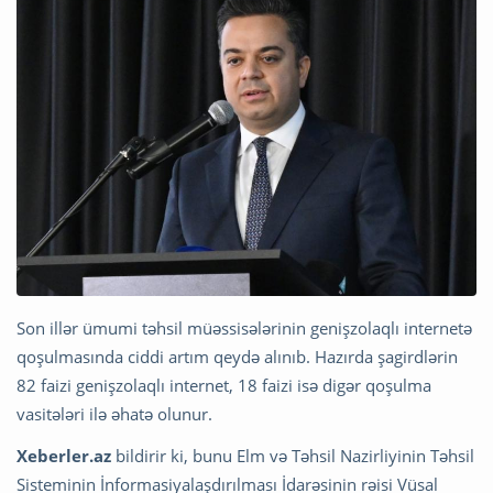
Son illər ümumi təhsil müəssisələrinin genişzolaqlı internetə
qoşulmasında ciddi artım qeydə alınıb. Hazırda şagirdlərin
82 faizi genişzolaqlı internet, 18 faizi isə digər qoşulma
vasitələri ilə əhatə olunur.
Xeberler.az
bildirir ki, bunu Elm və Təhsil Nazirliyinin Təhsil
Sisteminin İnformasiyalaşdırılması İdarəsinin rəisi Vüsal