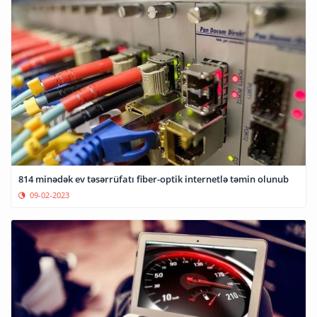
814 minədək ev təsərrüfatı fiber-optik internetlə təmin olunub
09-02-2023