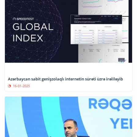
Azərbaycan sabit genişzolaqlı internetin sürəti üzrə irəliləyib
16-01-2025