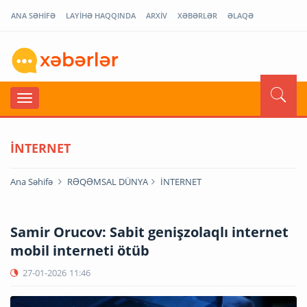
ANA SƏHİFƏ
LAYİHƏ HAQQINDA
ARXİV
XƏBƏRLƏR
ƏLAQƏ
İNTERNET
Ana Səhifə
RƏQƏMSAL DÜNYA
İNTERNET
Samir Orucov: Sabit genişzolaqlı internet
mobil interneti ötüb
27-01-2026
11:46