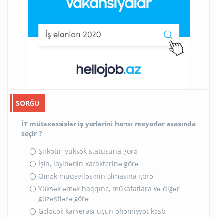
SORĞU
İT mütəxəssislər iş yerlərini hansı meyarlar əsasında
seçir ?
Şirkətin yüksək statusuna görə
İşin, layihənin xarakterinə görə
Əmək müqaviləsinin olmasına görə
Yüksək əmək haqqına, mükafatlara və digər
güzəştlərə görə
Gələcək karyerası üçün əhəmiyyət kəsb