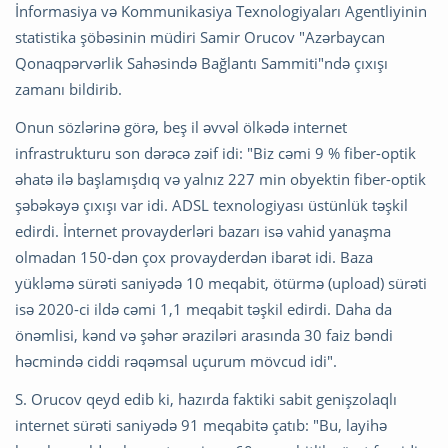
İnformasiya və Kommunikasiya Texnologiyaları Agentliyinin
statistika şöbəsinin müdiri Samir Orucov "Azərbaycan
Qonaqpərvərlik Sahəsində Bağlantı Sammiti"ndə çıxışı
zamanı bildirib.
Onun sözlərinə görə, beş il əvvəl ölkədə internet
infrastrukturu son dərəcə zəif idi: "Biz cəmi 9 % fiber-optik
əhatə ilə başlamışdıq və yalnız 227 min obyektin fiber-optik
şəbəkəyə çıxışı var idi. ADSL texnologiyası üstünlük təşkil
edirdi. İnternet provayderləri bazarı isə vahid yanaşma
olmadan 150-dən çox provayderdən ibarət idi. Baza
yükləmə sürəti saniyədə 10 meqabit, ötürmə (upload) sürəti
isə 2020-ci ildə cəmi 1,1 meqabit təşkil edirdi. Daha da
önəmlisi, kənd və şəhər əraziləri arasında 30 faiz bəndi
həcmində ciddi rəqəmsal uçurum mövcud idi".
S. Orucov qeyd edib ki, hazırda faktiki sabit genişzolaqlı
internet sürəti saniyədə 91 meqabitə çatıb: "Bu, layihə