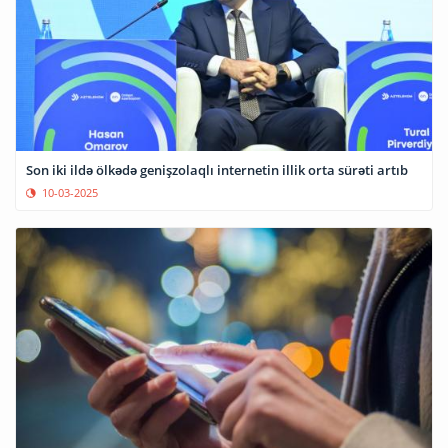
Son iki ildə ölkədə genişzolaqlı internetin illik orta sürəti artıb
10-03-2025