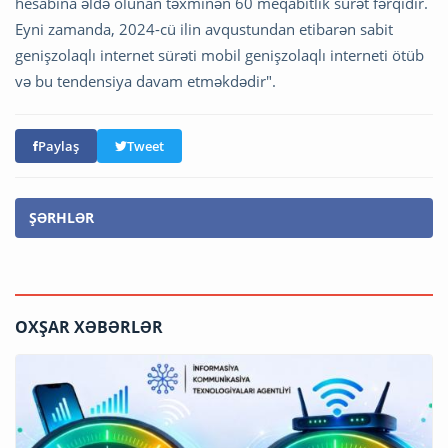
hesabına əldə olunan təxminən 60 meqabitlik sürət fərqidir.
Eyni zamanda, 2024-cü ilin avqustundan etibarən sabit
genişzolaqlı internet sürəti mobil genişzolaqlı interneti ötüb
və bu tendensiya davam etməkdədir".
Paylaş
Tweet
ŞƏRHLƏR
OXŞAR XƏBƏRLƏR