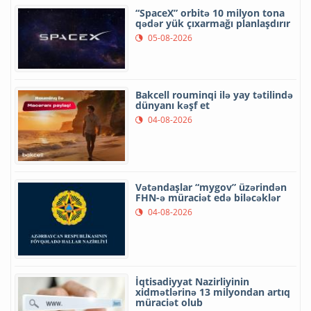
“SpaceX” orbitə 10 milyon tona
qədər yük çıxarmağı planlaşdırır
05-08-2026
Bakcell rouminqi ilə yay tətilində
dünyanı kəşf et
04-08-2026
Vətəndaşlar “mygov” üzərindən
FHN-ə müraciət edə biləcəklər
04-08-2026
İqtisadiyyat Nazirliyinin
xidmətlərinə 13 milyondan artıq
müraciət olub