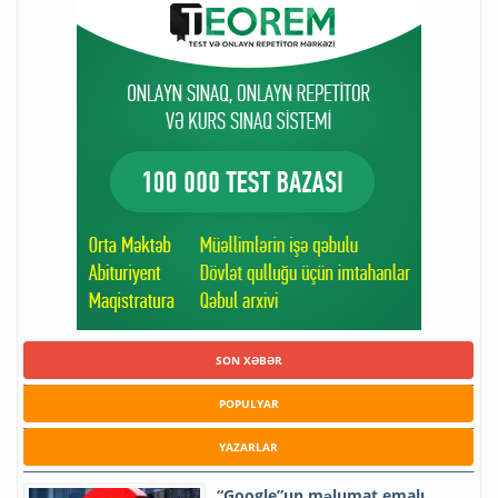
SON XƏBƏR
POPULYAR
YAZARLAR
“Google”un məlumat emalı