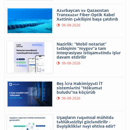
Azərbaycan və Qazaxıstan
Transxəzər Fiber-Optik Kabel
Xəttinin çəkilişini başa çatdırıb
06-08-2026
Nazirlik: “Mobil notariat”
tətbiqinin “mygov”a tam
inteqrasiyası istiqamətində işlər
davam etdirilir
06-08-2026
Beş İcra Hakimiyyəti İT
sistemlərini “Hökumət
buludu”na köçürüb
06-08-2026
Uşaqların rəqəmsal mühitdə
təhlükəsizliyi gücləndirilir -
Dəyişikliklər nəyi ehtiva edir?