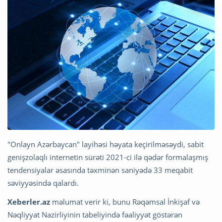
"Onlayn Azərbaycan" layihəsi həyata keçirilməsəydi, sabit
genişzolaqlı internetin sürəti 2021-ci ilə qədər formalaşmış
tendensiyalar əsasında təxminən saniyədə 33 meqabit
səviyyəsində qalardı.
Xeberler.az
məlumat verir ki, bunu Rəqəmsal İnkişaf və
Nəqliyyat Nazirliyinin tabeliyində fəaliyyət göstərən