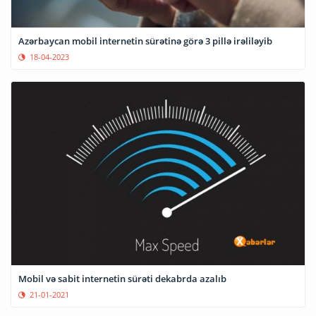
Azərbaycan mobil internetin sürətinə görə 3 pillə irəliləyib
18-04-2023
Mobil və sabit internetin sürəti dekabrda azalıb
21-01-2021