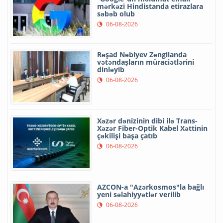
mərkəzi Hindistanda etirazlara
səbəb olub
06-08-2026
Rəşad Nəbiyev Zəngilanda
vətəndaşların müraciətlərini
dinləyib
06-08-2026
Xəzər dənizinin dibi ilə Trans-
Xəzər Fiber-Optik Kabel Xəttinin
çəkilişi başa çatıb
06-08-2026
AZCON-a "Azərkosmos"la bağlı
yeni səlahiyyətlər verilib
06-08-2026