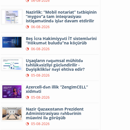
06-08-2026
Nazirlik: “Mobil notariat” tətbiqinin
“mygov”a tam inteqrasiyası
istiqamətində işlər davam etdirilir
06-08-2026
Beş İcra Hakimiyyəti İT sistemlərini
“Hökumət buludu”na köçürüb
06-08-2026
Uşaqların rəqəmsal mühitdə
təhlükəsizliyi gücləndirilir -
Dəyişikliklər nəyi ehtiva edir?
05-08-2026
Azercell-dən illik “ZengimCELL”
xidməti
05-08-2026
Nazir Qazaxıstanın Prezident
Administrasiyası rəhbərinin
müavini ilə görüşüb
05-08-2026