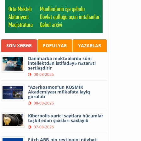
SON XƏBƏR
POPULYAR
YAZARLAR
Danimarka məktəblərdə süni
intellektdən istifadəyə nəzarəti
sərtləşdirir
08-08-2026
“Azərkosmos”un KOSMİK
Akademiyası mükafata layiq
görülüb
08-08-2026
Kiberpolis xarici saytlara hücumlar
təşkil edən şəxsləri saxlayıb
07-08-2026
Fitch ABB-nin reytinqini növbəti