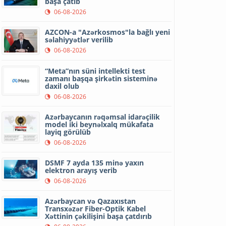
başa çatıb
06-08-2026
AZCON-a "Azərkosmos"la bağlı yeni
səlahiyyətlər verilib
06-08-2026
“Meta”nın süni intellekti test
zamanı başqa şirkətin sisteminə
daxil olub
06-08-2026
Azərbaycanın rəqəmsal idarəçilik
model iki beynəlxalq mükafata
layiq görülüb
06-08-2026
DSMF 7 ayda 135 minə yaxın
elektron arayış verib
06-08-2026
Azərbaycan və Qazaxıstan
Transxəzər Fiber-Optik Kabel
Xəttinin çəkilişini başa çatdırıb