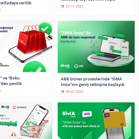
istifadəyə verilib
23-11-2023
5
” və “Baku
ABB biznes proseslərində “SİMA
”dən yenilik
İmza”nın geniş tətbiqinə başlayıb
6
09-01-2025