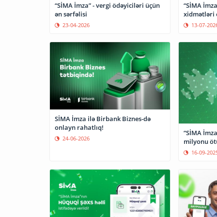
“SİMA İmza” - vergi ödəyiciləri üçün
“SİMA İmza”
ən sərfəlisi
xidmətləri 
23-04-2026
13-07-202
SİMA İmza ilə Birbank Biznes-də
onlayn rahatlıq!
“SİMA İmza
24-06-2026
milyonu öt
16-09-202