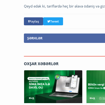
Qeyd edək ki, tariflərdə heç bir əlavə ödəniş və giz
Paylaş
Tweet
ŞƏRHLƏR
OXŞAR XƏBƏRLƏR