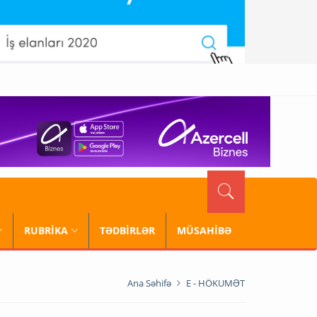
RUBRİKA
TƏDBİRLƏR
MÜSAHİBƏ
Ana Səhifə
E - HÖKUMƏT