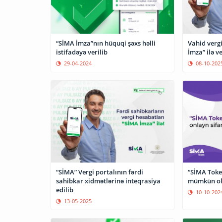
“SİMA İmza”nın hüquqi şəxs həlli
Vahid verg
istifadəyə verilib
İmza” ilə 
29-04-2024
08-10-202
“SİMA” Vergi portalının fərdi
“SİMA Token
sahibkar xidmətlərinə inteqrasiya
mümkün o
edilib
10-10-202
13-05-2025