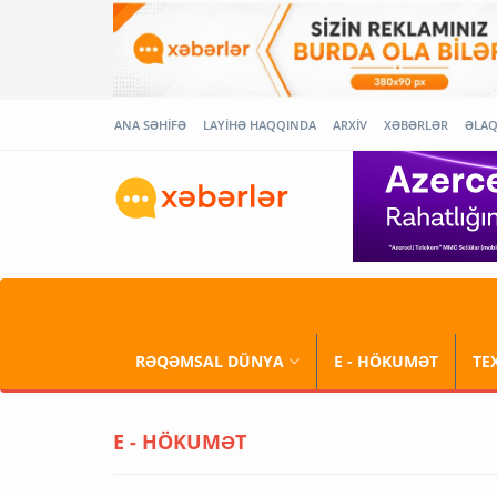
ANA SƏHİFƏ
LAYİHƏ HAQQINDA
ARXİV
XƏBƏRLƏR
ƏLA
RƏQƏMSAL DÜNYA
E - HÖKUMƏT
TE
E - HÖKUMƏT