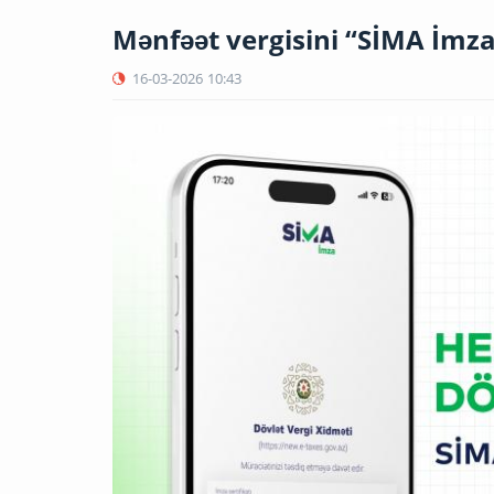
Mənfəət vergisini “SİMA İmza”
16-03-2026
10:43