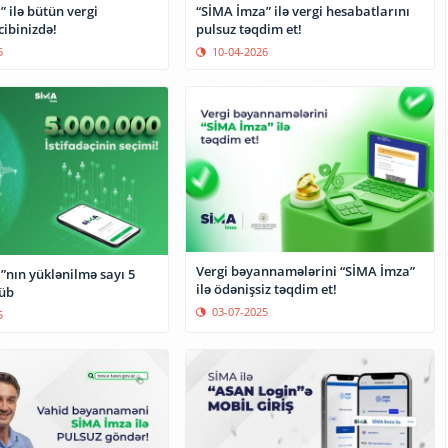
 ilə bütün vergi
“SİMA İmza” ilə vergi hesabatlarını
cibinizdə!
pulsuz təqdim et!
6
10-04-2026
Vergi bəyannamələrini “SİMA İmza”
”nın yüklənilmə sayı 5
ilə ödənişsiz təqdim et!
üb
03-07-2025
5