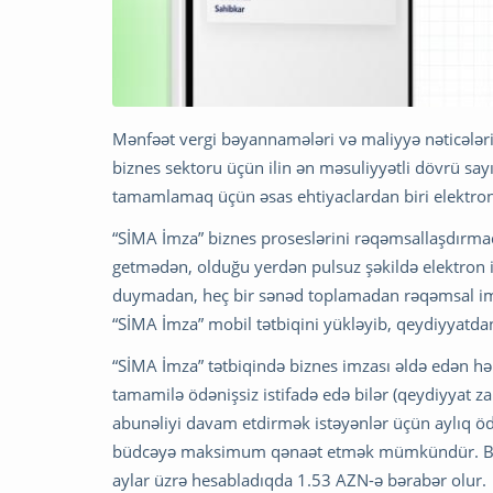
Mənfəət vergi bəyannamələri və maliyyə nəticələri
biznes sektoru üçün ilin ən məsuliyyətli dövrü sayı
tamamlamaq üçün əsas ehtiyaclardan biri elektron
“SİMA İmza” biznes proseslərini rəqəmsallaşdırmaq
getmədən, olduğu yerdən pulsuz şəkildə elektron im
duymadan, heç bir sənəd toplamadan rəqəmsal i
“SİMA İmza” mobil tətbiqini yükləyib, qeydiyyatdan
“SİMA İmza” tətbiqində biznes imzası əldə edən hə
tamamilə ödənişsiz istifadə edə bilər (qeydiyya
abunəliyi davam etdirmək istəyənlər üçün aylıq ödən
büdcəyə maksimum qənaət etmək mümkündür. Belə k
aylar üzrə hesabladıqda 1.53 AZN-ə bərabər olur.