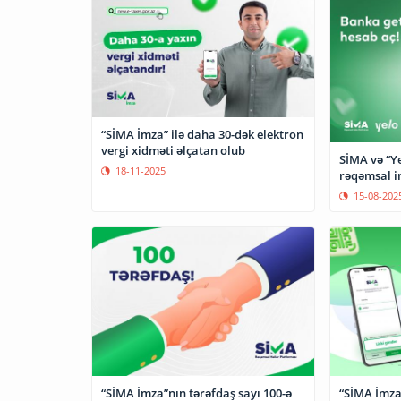
“SİMA İmza” ilə daha 30-dək elektron
vergi xidməti əlçatan olub
SİMA və “Y
18-11-2025
rəqəmsal i
15-08-202
“SİMA İmza”nın tərəfdaş sayı 100-ə
“SİMA İmza