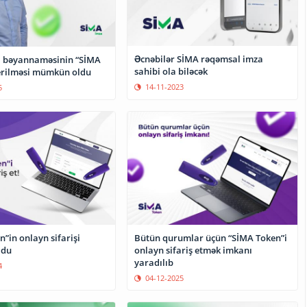
Əcnəbilər SİMA rəqəmsal imza
i bəyannaməsinin “SİMA
sahibi ola biləcək
verilməsi mümkün oldu
14-11-2023
5
”in onlayn sifarişi
Bütün qurumlar üçün “SİMA Token”i
ldu
onlayn sifariş etmək imkanı
yaradılıb
4
04-12-2025