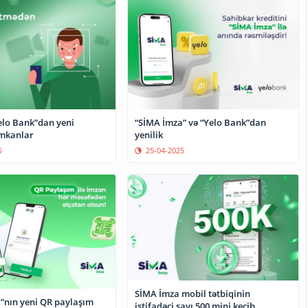
elo Bank”dan yeni
“SİMA İmza” və “Yelo Bank”dan
mkanlar
yenilik
5
25-04-2025
SİMA İmza mobil tətbiqinin
”nın yeni QR paylaşım
istifadəçi sayı 500 mini keçib