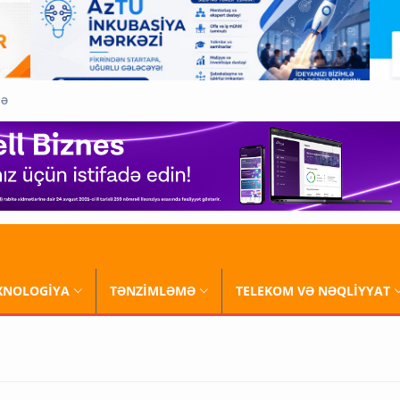
QƏ
XNOLOGİYA
TƏNZİMLƏMƏ
TELEKOM VƏ NƏQLİYYAT