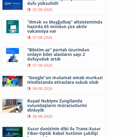
dəfə yüksəltdi!
07-08-2026
“Əmək və Məşğulluq” altsistemində
hazırda 65 mindən çox aktiv
vakansiya var
07-08-2026
“Biletim.az” portalı üzərindən
onlayn bilet alanların sayı 2
dəfəyədək artıb
07-08-2026
“Google”un məlumat emalı mərkəzi
Hindistanda etirazlara səbəb olub
06-08-2026
Rəşad Nəbiyev Zəngilanda
vətəndaşların müraciətlərini
dinləyib
06-08-2026
Xəzər dənizinin dibi ilə Trans-Xəzər
Fiber-Optik Kabel Xəttinin çəkilişi