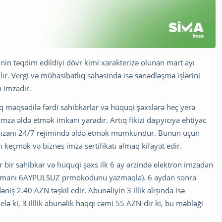
nin təqdim edildiyi dövr kimi xarakterizə olunan mart ayı
lır. Vergi və mühasibatlıq sahəsində isə sənədləşmə işlərini
 imzadır.
 məqsədilə fərdi sahibkarlar və hüquqi şəxslərə heç yerə
za əldə etmək imkanı yaradır. Artıq fikizi daşıyıcıya ehtiyac
mzanı 24/7 rejimində əldə etmək mümkündür. Bunun üçün
 keçmək və biznes imza sertifikatı almaq kifayət edir.
r bir sahibkar və hüquqi şəxs ilk 6 ay ərzində elektron imzadan
t zamanı 6AYPULSUZ prmokodunu yazmaqla). 6 aydan sonra
iş 2.40 AZN təşkil edir. Abunəliyin 3 illik alışında isə
i, 3 illlik abunəlik haqqı cəmi 55 AZN-dir ki, bu məbləği