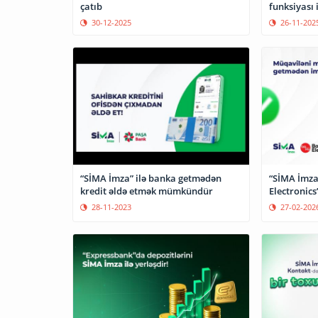
çatıb
funksiyası 
30-12-2025
26-11-202
“SİMA İmza” ilə banka getmədən
“SİMA İmza
kredit əldə etmək mümkündür
Electronics
28-11-2023
27-02-202