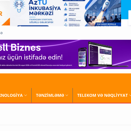
QƏ
XNOLOGİYA
TƏNZİMLƏMƏ
TELEKOM VƏ NƏQLİYYAT