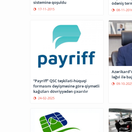
sisteminə qoşuldu
ödəniş ter
17-11-2015
08-11-201
Azərikard”ı
ləğvi ilə b
“Payriff” QSC təşkilati-hüquqi
09-10-202
formasını dəyişməsinə görə qiymətli
kağızları dövriyyədən çıxarılır
24-02-2025