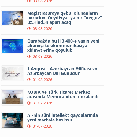
03-08-2026
Magistraturaya qəbul olunanların
nəzərinə: Qeydiyyat yalnız “mygov”
üzərindən aparılacaq
03-08-2026
Qarabağda bu il 3 400-ə yaxın yeni
abunəçi telekommunikasiya
xidmətlərinə qoşulub
03-08-2026
1 Avqust - Azərbaycan Əlifbası və
Azərbaycan Dili Günüdür
01-08-2026
KOBİA və Türk Ticarət Mərkəzi
arasında Memorandum imzalanıb
31-07-2026
Aİ-nin süni intellekt qaydalarında
yeni mərhələ başlayır
31-07-2026