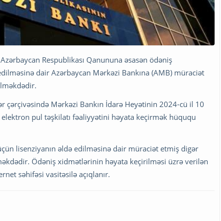
a” Azərbaycan Respublikası Qanununa əsasən ödəniş
ə edilməsinə dair Azərbaycan Mərkəzi Bankına (AMB) müraciət
ilməkdədir.
şlər çərçivəsində Mərkəzi Bankın İdarə Heyətinin 2024-cü il 10
 elektron pul təşkilatı fəaliyyətini həyata keçirmək hüququ
çün lisenziyanın əldə edilməsinə dair müraciət etmiş digər
əkdədir. Ödəniş xidmətlərinin həyata keçirilməsi üzrə verilən
net səhifəsi vasitəsilə açıqlanır.