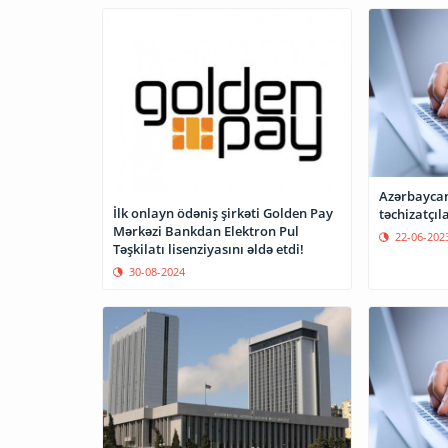
Azərbaycan
İlk onlayn ödəniş şirkəti Golden Pay
təchizatçı
Mərkəzi Bankdan Elektron Pul
22-06-202
Təşkilatı lisenziyasını əldə etdi!
30-08-2024