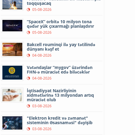
toqquşacaq
05-08-2026
“SpaceX” orbitə 10 milyon tona
qədər yük çıxarmağı planlaşdırır
05-08-2026
Bakcell rouminqi ilə yay tətilində
dünyanı kəşf et
04-08-2026
Vətəndaşlar “mygov” üzərindən
FHN-ə müraciət edə biləcəklər
04-08-2026
İqtisadiyyat Nazirliyinin
xidmətlərinə 13 milyondan artıq
müraciət olub
03-08-2026
"Elektron kredit və zəmanət"
sisteminin Əsasnaməsi" dəyişib
03-08-2026