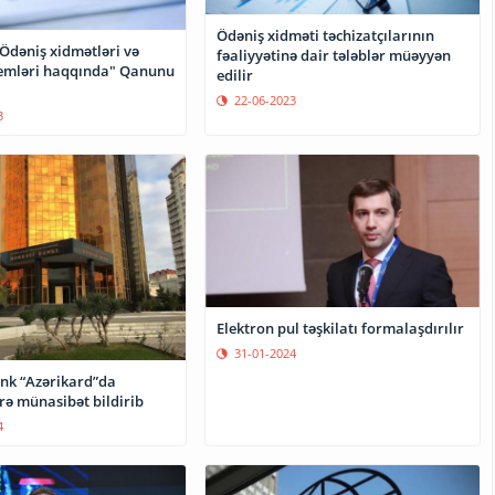
Ödəniş xidməti təchizatçılarının
Ödəniş xidmətləri və
fəaliyyətinə dair tələblər müəyyən
temləri haqqında" Qanunu
edilir
22-06-2023
3
Elektron pul təşkilatı formalaşdırılır
31-01-2024
nk “Azərikard”da
rə münasibət bildirib
4