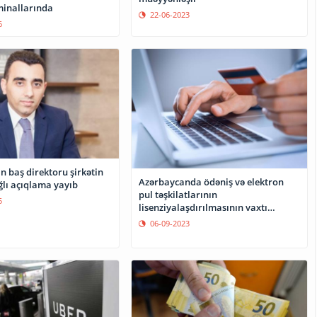
minallarında
22-06-2023
6
n baş direktoru şirkətin
Azərbaycanda ödəniş və elektron
ağlı açıqlama yayıb
pul təşkilatlarının
5
lisenziyalaşdırılmasının vaxtı
açıqlanıb
06-09-2023