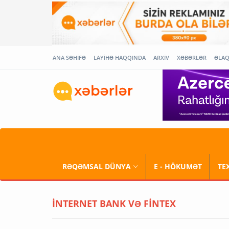
ANA SƏHİFƏ
LAYİHƏ HAQQINDA
ARXİV
XƏBƏRLƏR
ƏLA
RƏQƏMSAL DÜNYA
E - HÖKUMƏT
TE
İNTERNET BANK VƏ FİNTEX