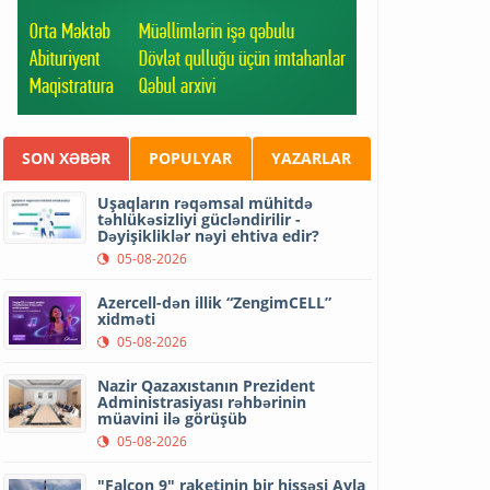
SON XƏBƏR
POPULYAR
YAZARLAR
Uşaqların rəqəmsal mühitdə
təhlükəsizliyi gücləndirilir -
Dəyişikliklər nəyi ehtiva edir?
05-08-2026
Azercell-dən illik “ZengimCELL”
xidməti
05-08-2026
Nazir Qazaxıstanın Prezident
Administrasiyası rəhbərinin
müavini ilə görüşüb
05-08-2026
"Falcon 9" raketinin bir hissəsi Ayla