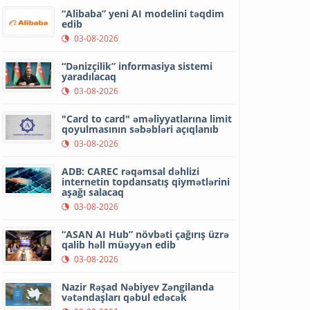
“Alibaba” yeni AI modelini təqdim
edib
03-08-2026
“Dənizçilik” informasiya sistemi
yaradılacaq
03-08-2026
"Card to card" əməliyyatlarına limit
qoyulmasının səbəbləri açıqlanıb
03-08-2026
ADB: CAREC rəqəmsal dəhlizi
internetin topdansatış qiymətlərini
aşağı salacaq
03-08-2026
“ASAN AI Hub” növbəti çağırış üzrə
qalib həll müəyyən edib
03-08-2026
Nazir Rəşad Nəbiyev Zəngilanda
vətəndaşları qəbul edəcək