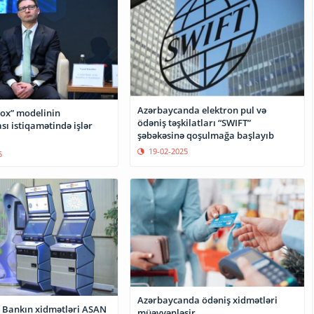
Azərbaycanda elektron pul və
ox” modelinin
ödəniş təşkilatları “SWIFT”
ı istiqamətində işlər
şəbəkəsinə qoşulmağa başlayıb
19-02-2025
5
Azərbaycanda ödəniş xidmətləri
 Bankın xidmətləri ASAN
müəyyənləşir