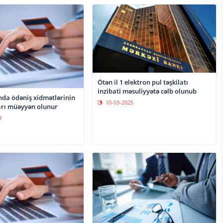
Ötən il 1 elektron pul təşkilatı
inzibati məsuliyyətə cəlb olunub
da ödəniş xidmətlərinin
10-03-2025
ları müəyyən olunur
3