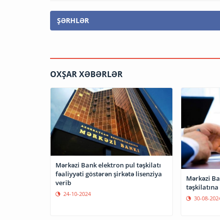
ŞƏRHLƏR
OXŞAR XƏBƏRLƏR
Mərkəzi Bank elektron pul təşkilatı
fəaliyyəti göstərən şirkətə lisenziya
Mərkəzi Ba
verib
təşkilatına
24-10-2024
30-08-202