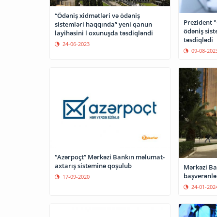
“Ödəniş xidmətləri və ödəniş
Prezident "
sistemləri haqqında” yeni qanun
ödəniş sis
layihəsini l oxunuşda təsdiqləndi
təsdiqlədi
24-06-2023
09-08-202
“Azərpoçt” Mərkəzi Bankın məlumat-
axtarış sisteminə qoşulub
Mərkəzi Ba
başverənlə
17-09-2020
24-01-202