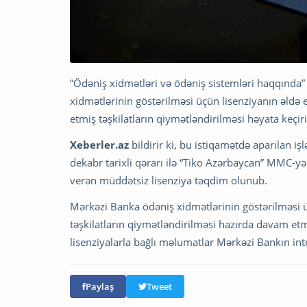
“Ödəniş xidmətləri və ödəniş sistemləri haqqınd
xidmətlərinin göstərilməsi üçün lisenziyanın əld
etmiş təşkilatların qiymətləndirilməsi həyata keçir
Xeberler.az
bildirir ki, bu istiqamətdə aparılan i
dekabr tarixli qərarı ilə “Tiko Azərbaycan” MMC-yə
verən müddətsiz lisenziya təqdim olunub.
Mərkəzi Banka ödəniş xidmətlərinin göstərilməsi ü
təşkilatların qiymətləndirilməsi hazırda davam etm
lisenziyalarla bağlı məlumatlar Mərkəzi Bankın inter
Paylaş
Tweet