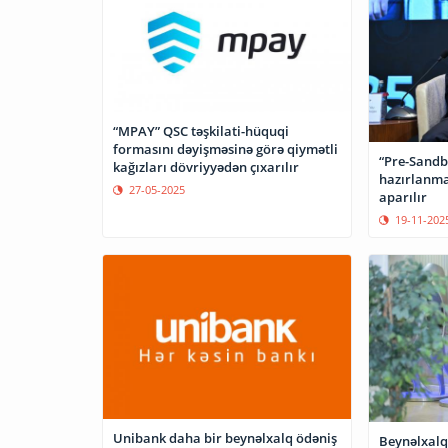
“MPAY” QSC təşkilati-hüquqi
formasını dəyişməsinə görə qiymətli
“Pre-Sandb
kağızları dövriyyədən çıxarılır
hazırlanmas
27-05-2025
aparılır
19-11-202
Unibank daha bir beynəlxalq ödəniş
Beynəlxalq