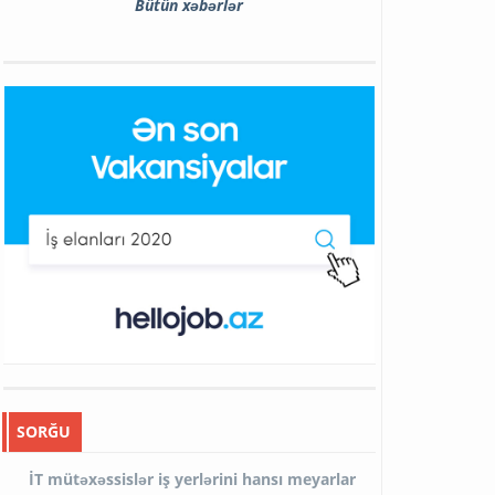
Bütün xəbərlər
SORĞU
İT mütəxəssislər iş yerlərini hansı meyarlar