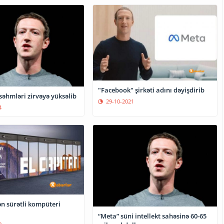
"Facebook" şirkəti adını dəyişdirib
səhmləri zirvəyə yüksəlib
29-10-2021
4
n sürətli kompüteri
“Meta” süni intellekt sahəsinə 60-65