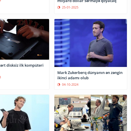
9
milyard dollar sərmayə qoyacaq
25-01-2025
rt disksiz ilk kompüteri
Mark Zukerberq dünyanın ən zəngin
3
ikinci adamı olub
04-10-2024