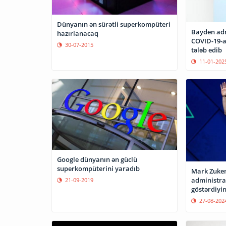
Dünyanın ən sürətli superkompüteri
Bayden adm
hazırlanacaq
COVID-19-a 
30-07-2015
tələb edib
11-01-202
Google dünyanın ən güclü
superkompüterini yaradıb
Mark Zuke
administra
21-09-2019
göstərdiyin
27-08-202