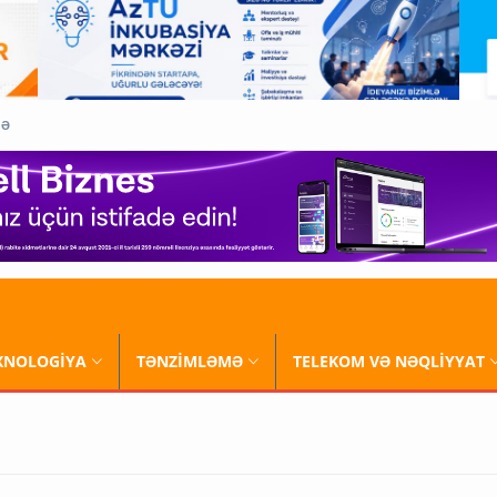
QƏ
XNOLOGİYA
TƏNZİMLƏMƏ
TELEKOM VƏ NƏQLİYYAT