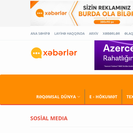
ANA SƏHİFƏ
LAYİHƏ HAQQINDA
ARXİV
XƏBƏRLƏR
ƏLA
RƏQƏMSAL DÜNYA
E - HÖKUMƏT
TE
SOSİAL MEDIA