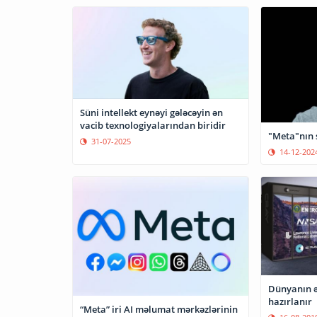
Süni intellekt eynəyi gələcəyin ən
vacib texnologiyalarından biridir
"Meta"nın 
31-07-2025
14-12-202
Dünyanın ə
hazırlanır
“Meta” iri AI məlumat mərkəzlərinin