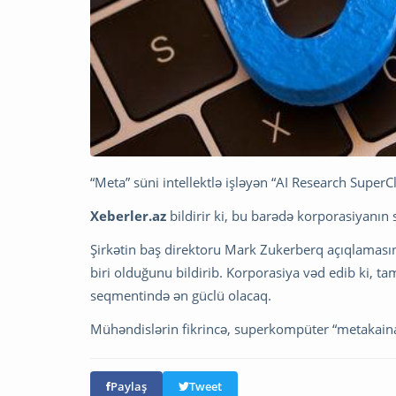
“Meta” süni intellektlə işləyən “AI Research Super
Xeberler.az
bildirir ki, bu barədə korporasiyanın 
Şirkətin baş direktoru Mark Zukerberq açıqlamas
biri olduğunu bildirib. Korporasiya vəd edib ki,
seqmentində ən güclü olacaq.
Mühəndislərin fikrincə, superkompüter “metakaina
Paylaş
Tweet