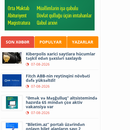
SON XƏBƏR
POPULYAR
YAZARLAR
Kiberpolis xarici saytlara hücumlar
təşkil edən şəxsləri saxlayıb
07-08-2026
Fitch ABB-nin reytinqini növbəti
dəfə yüksəltdi!
07-08-2026
“Əmək və Məşğulluq” altsistemində
hazırda 65 mindən çox aktiv
vakansiya var
07-08-2026
“Biletim.az” portalı üzərindən
onlayn bilet alanların sayı 2