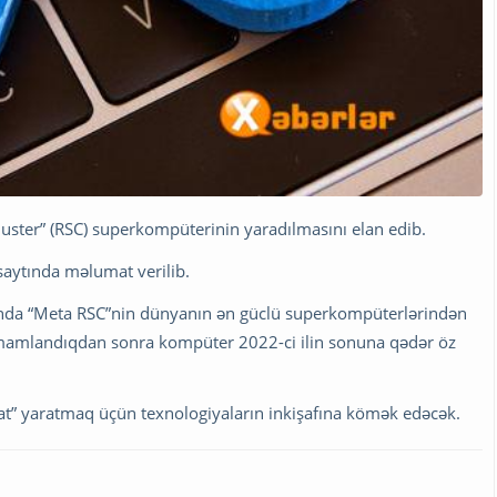
Cluster” (RSC) superkompüterinin yaradılmasını elan edib.
saytında məlumat verilib.
ında “Meta RSC”nin dünyanın ən güclü superkompüterlərindən
 tamamlandıqdan sonra kompüter 2022-ci ilin sonuna qədər öz
t” yaratmaq üçün texnologiyaların inkişafına kömək edəcək.