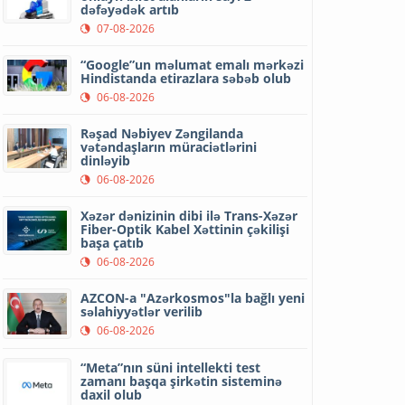
dəfəyədək artıb
07-08-2026
“Google”un məlumat emalı mərkəzi
Hindistanda etirazlara səbəb olub
06-08-2026
Rəşad Nəbiyev Zəngilanda
vətəndaşların müraciətlərini
dinləyib
06-08-2026
Xəzər dənizinin dibi ilə Trans-Xəzər
Fiber-Optik Kabel Xəttinin çəkilişi
başa çatıb
06-08-2026
AZCON-a "Azərkosmos"la bağlı yeni
səlahiyyətlər verilib
06-08-2026
“Meta”nın süni intellekti test
zamanı başqa şirkətin sisteminə
daxil olub