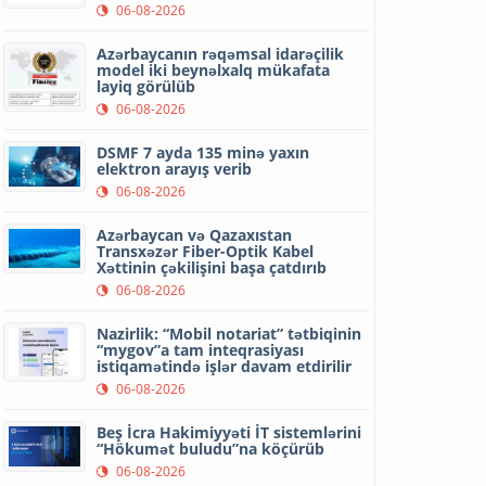
06-08-2026
Azərbaycanın rəqəmsal idarəçilik
model iki beynəlxalq mükafata
layiq görülüb
06-08-2026
DSMF 7 ayda 135 minə yaxın
elektron arayış verib
06-08-2026
Azərbaycan və Qazaxıstan
Transxəzər Fiber-Optik Kabel
Xəttinin çəkilişini başa çatdırıb
06-08-2026
Nazirlik: “Mobil notariat” tətbiqinin
“mygov”a tam inteqrasiyası
istiqamətində işlər davam etdirilir
06-08-2026
Beş İcra Hakimiyyəti İT sistemlərini
“Hökumət buludu”na köçürüb
06-08-2026