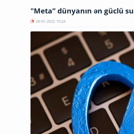
"Meta” dünyanın ən güclü s
26-01-2022
10:24