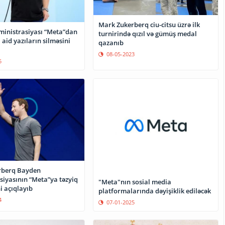
Mark Zukerberq ciu-citsu üzrə ilk
inistrasiyası “Meta”dan
turnirində qızıl və gümüş medal
aid yazıların silməsini
qazanıb
08-05-2023
5
rberq Bayden
siyasının “Meta”ya təzyiq
"Meta"nın sosial media
i açıqlayıb
platformalarında dəyişiklik ediləcək
4
07-01-2025