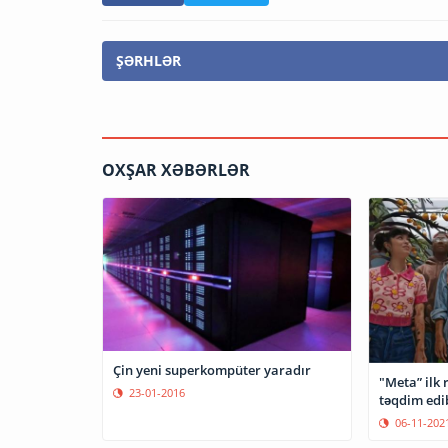
ŞƏRHLƏR
OXŞAR XƏBƏRLƏR
Çin yeni superkompüter yaradır
"Meta” ilk
23-01-2016
təqdim edi
06-11-202