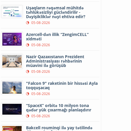
Uşaqların rəqəmsal mühitdə
təhlükəsizliyi gücləndirilir -
Dəyişikliklər nəyi ehtiva edir?
05-08-2026
Azercell-dən illik “ZengimCELL”
xidməti
05-08-2026
Nazir Qazaxıstanın Prezident
Administrasiyası rəhbərinin
müavini ilə görüşüb
05-08-2026
"Falcon 9" raketinin bir hissəsi Ayla
toqquşacaq
05-08-2026
“SpaceX” orbitə 10 milyon tona
qədər yük çıxarmağı planlaşdırır
05-08-2026
Bakcell rouminqi ilə yay tətilində