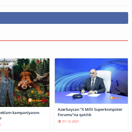
Azərbaycan “X Milli Superkompüter
 reklam kampaniyasını
Forumu”na qatılıb
b
01-12-2021
1