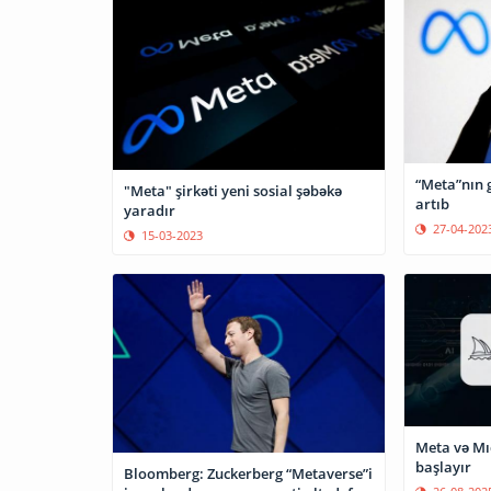
“Meta”nın g
"Meta" şirkəti yeni sosial şəbəkə
artıb
yaradır
27-04-202
15-03-2023
Meta və Mı
başlayır
Bloomberg: Zuckerberg “Metaverse”i