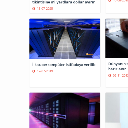
16-08-201
tikintisinə milyardlara dollar ayırır
15-07-2025
Dünyanın sə
İlk superkompüter istifadəyə verilib
hazırlanır
17-07-2019
05-11-201