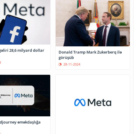
əliri 28,6 milyard dollar
Donald Tramp Mark Zukerberq ilə
görüşüb
3
28-11-2024
djourney əməkdaşlığa