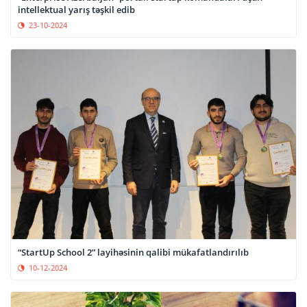
intellektual yarış təşkil edib
23-10-2024
“StartUp School 2” layihəsinin qalibi mükafatlandırılıb
10-12-2024