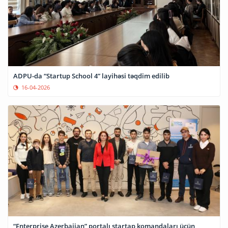
ADPU-da “Startup School 4” layihəsi təqdim edilib
16-04-2026
“Enterprise Azerbaijan” portalı startap komandaları üçün