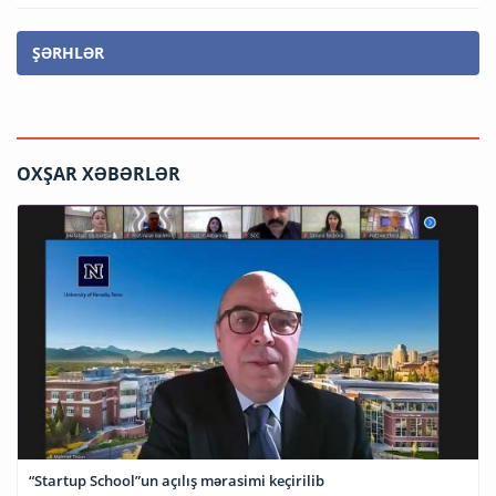
ŞƏRHLƏR
OXŞAR XƏBƏRLƏR
“Startup School”un açılış mərasimi keçirilib