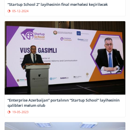
“Startup School 2” layihəsinin final mərhələsi keçiriləcək
05-12-2024
“Enterprise Azerbaijan” portalının “Startup School” layihəsinin
qalibləri məlum olub
19-05-2023