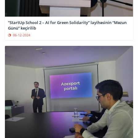
“StartUp School 2 – AI for Green Solidarity” layihəsinin “Məzun
Günü” keçirilib
06-12-2024