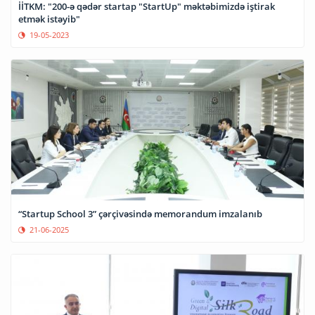
İİTKM: "200-ə qədər startap "StartUp" məktəbimizdə iştirak
etmək istəyib"
19-05-2023
“Startup School 3” çərçivəsində memorandum imzalanıb
21-06-2025