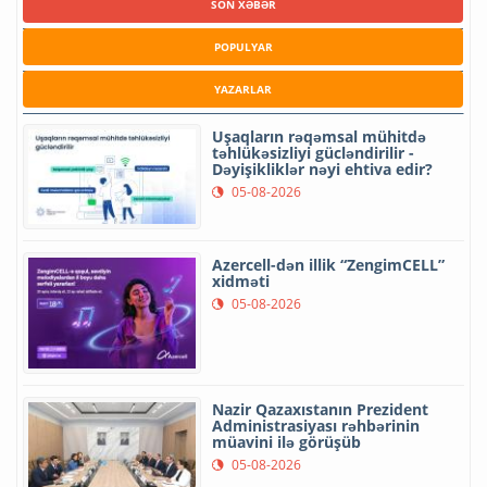
SON XƏBƏR
POPULYAR
YAZARLAR
Uşaqların rəqəmsal mühitdə
təhlükəsizliyi gücləndirilir -
Dəyişikliklər nəyi ehtiva edir?
05-08-2026
Azercell-dən illik “ZengimCELL”
xidməti
05-08-2026
Nazir Qazaxıstanın Prezident
Administrasiyası rəhbərinin
müavini ilə görüşüb
05-08-2026