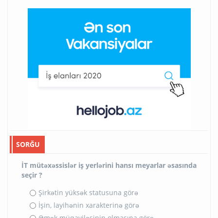
SORĞU
İT mütəxəssislər iş yerlərini hansı meyarlar əsasında
seçir ?
Şirkətin yüksək statusuna görə
İşin, layihənin xarakterinə görə
Əmək müqaviləsinin olmasına görə