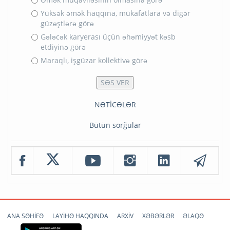
Yüksək əmək haqqına, mükafatlara və digər
güzəştlərə görə
Gələcək karyerası üçün əhəmiyyət kəsb
etdiyinə görə
Maraqlı, işgüzar kollektivə görə
NƏTİCƏLƏR
Bütün sorğular
ANA SƏHİFƏ
LAYİHƏ HAQQINDA
ARXİV
XƏBƏRLƏR
ƏLAQƏ