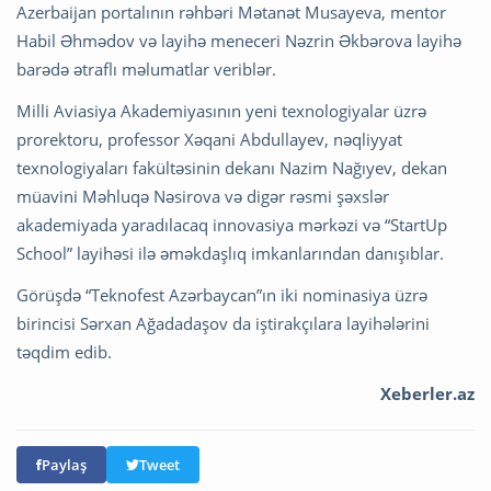
Azerbaijan portalının rəhbəri Mətanət Musayeva, mentor
Habil Əhmədov və layihə meneceri Nəzrin Əkbərova layihə
barədə ətraflı məlumatlar veriblər.
Milli Aviasiya Akademiyasının yeni texnologiyalar üzrə
prorektoru, professor Xəqani Abdullayev, nəqliyyat
texnologiyaları fakültəsinin dekanı Nazim Nağıyev, dekan
müavini Məhluqə Nəsirova və digər rəsmi şəxslər
akademiyada yaradılacaq innovasiya mərkəzi və “StartUp
School” layihəsi ilə əməkdaşlıq imkanlarından danışıblar.
Görüşdə “Teknofest Azərbaycan”ın iki nominasiya üzrə
birincisi Sərxan Ağadadaşov da iştirakçılara layihələrini
təqdim edib.
Xeberler.az
Paylaş
Tweet