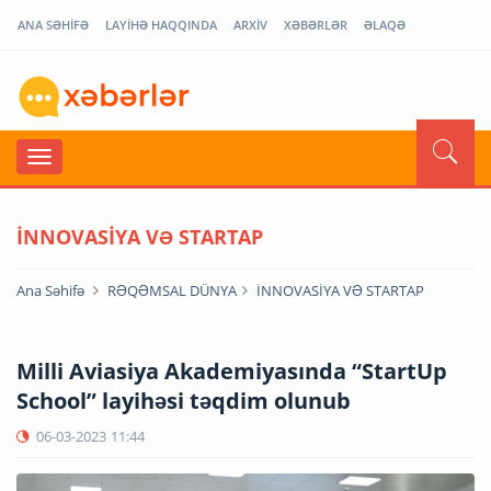
ANA SƏHİFƏ
LAYİHƏ HAQQINDA
ARXİV
XƏBƏRLƏR
ƏLAQƏ
İNNOVASİYA VƏ STARTAP
Ana Səhifə
RƏQƏMSAL DÜNYA
İNNOVASİYA VƏ STARTAP
Milli Aviasiya Akademiyasında “StartUp
School” layihəsi təqdim olunub
06-03-2023
11:44