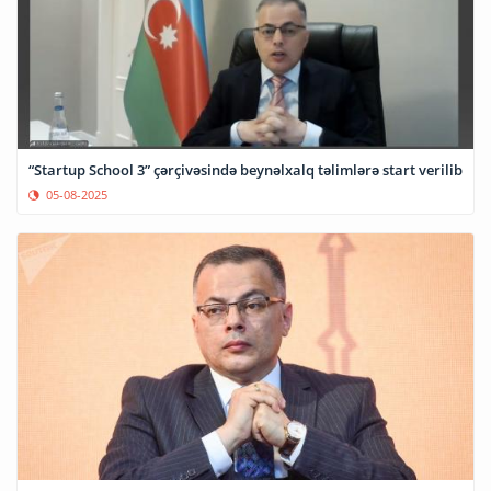
“Startup School 3” çərçivəsində beynəlxalq təlimlərə start verilib
05-08-2025