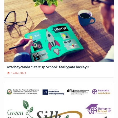
Azərbaycanda “StartUp School” fəaliyyətə başlayır
17-02-2023