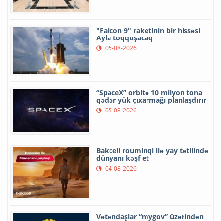
"Falcon 9" raketinin bir hissəsi
Ayla toqquşacaq
05-08-2026
“SpaceX” orbitə 10 milyon tona
qədər yük çıxarmağı planlaşdırır
05-08-2026
Bakcell rouminqi ilə yay tətilində
dünyanı kəşf et
04-08-2026
Vətəndaşlar “mygov” üzərindən