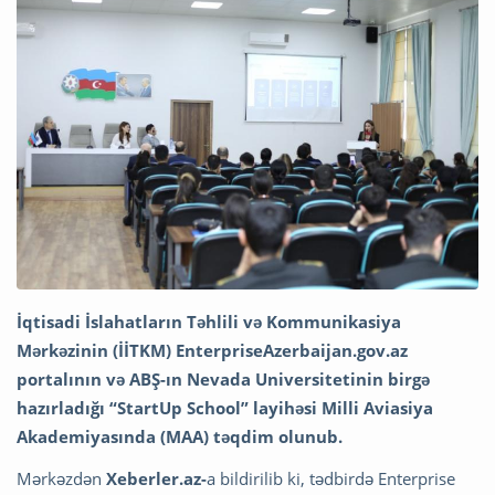
İqtisadi İslahatların Təhlili və Kommunikasiya
Mərkəzinin (İİTKM) EnterpriseAzerbaijan.gov.az
portalının və ABŞ-ın Nevada Universitetinin birgə
hazırladığı “StartUp School” layihəsi Milli Aviasiya
Akademiyasında (MAA) təqdim olunub.
Mərkəzdən
Xeberler.az-
a bildirilib ki, tədbirdə Enterprise