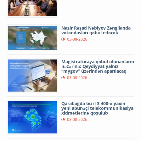
Nazir Rəşad Nəbiyev Zəngilanda
vətəndaşları qəbul edəcək
03-08-2026
Magistraturaya qəbul olunanların
nəzərinə: Qeydiyyat yalnız
“mygov” üzərindən aparılacaq
03-08-2026
Qarabağda bu il 3 400-ə yaxın
yeni abunəçi telekommunikasiya
xidmətlərinə qoşulub
03-08-2026