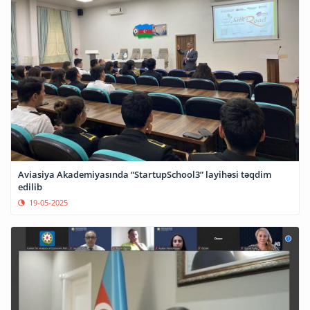
Aviasiya Akademiyasında “StartupSchool3” layihəsi təqdim
edilib
19-05-2025