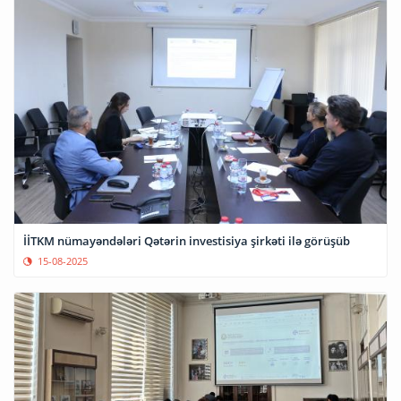
İİTKM nümayəndələri Qətərin investisiya şirkəti ilə görüşüb
15-08-2025