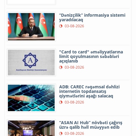
“Dənizçilik” informasiya sistemi
yaradılacaq
03-08-2026
"Card to card" əməliyyatlarına
limit qoyulmasının səbəbləri
açıqlanıb
03-08-2026
ADB: CAREC rəqəmsal dəhlizi
internetin topdansatış
qiymətlərini aşağı salacaq
03-08-2026
“ASAN AI Hub” növbəti çağırış
üzrə qalib həll müəyyən edib
03-08-2026