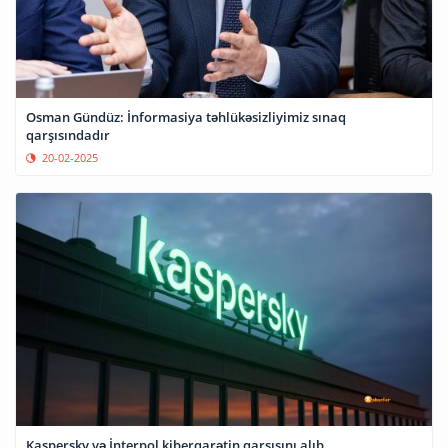
Osman Gündüz: İnformasiya təhlükəsizliyimiz sınaq
qarşısındadır
20-02-2025
Kaspersky və İnterpol kiberqarətin qarşısını alıb