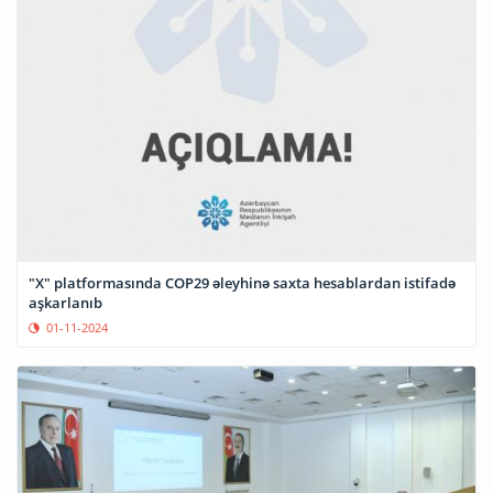
"X" platformasında COP29 əleyhinə saxta hesablardan istifadə
aşkarlanıb
01-11-2024