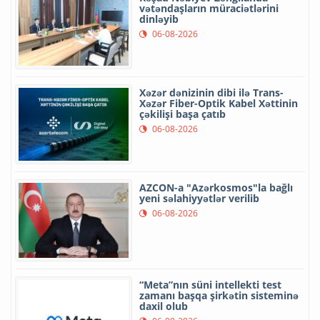
vətəndaşların müraciətlərini
dinləyib
06-08-2026
Xəzər dənizinin dibi ilə Trans-
Xəzər Fiber-Optik Kabel Xəttinin
çəkilişi başa çatıb
06-08-2026
AZCON-a "Azərkosmos"la bağlı
yeni səlahiyyətlər verilib
06-08-2026
“Meta”nın süni intellekti test
zamanı başqa şirkətin sisteminə
daxil olub