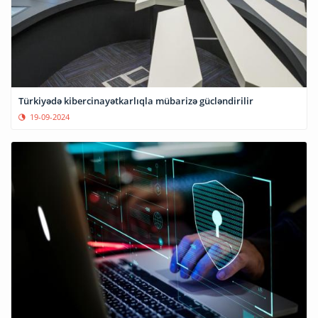
Türkiyədə kibercinayətkarlıqla mübarizə gücləndirilir
19-09-2024