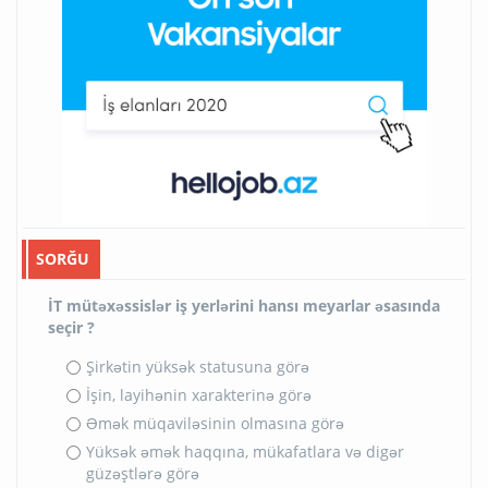
SORĞU
İT mütəxəssislər iş yerlərini hansı meyarlar əsasında
seçir ?
Şirkətin yüksək statusuna görə
İşin, layihənin xarakterinə görə
Əmək müqaviləsinin olmasına görə
Yüksək əmək haqqına, mükafatlara və digər
güzəştlərə görə