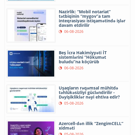
Nazirlik: “Mobil notariat”
tətbiqinin “mygov”a tam
inteqrasiyası istiqamətində işlər
davam etdirilir
06-08-2026
Beş İcra Hakimiyyəti İT
sistemlərini “Hökumət
buludu”na köçürüb
06-08-2026
Uşaqların rəqəmsal mühitdə
təhlükəsizliyi gücləndirilir -
Dəyişikliklər nəyi ehtiva edir?
05-08-2026
Azercell-dən illik “ZengimCELL”
xidməti
05-08-2026