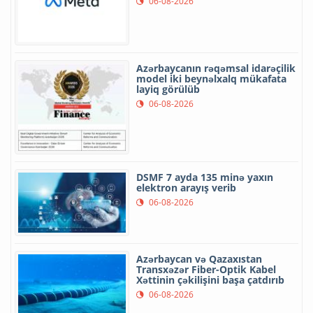
06-08-2026
Azərbaycanın rəqəmsal idarəçilik
model iki beynəlxalq mükafata
layiq görülüb
06-08-2026
DSMF 7 ayda 135 minə yaxın
elektron arayış verib
06-08-2026
Azərbaycan və Qazaxıstan
Transxəzər Fiber-Optik Kabel
Xəttinin çəkilişini başa çatdırıb
06-08-2026