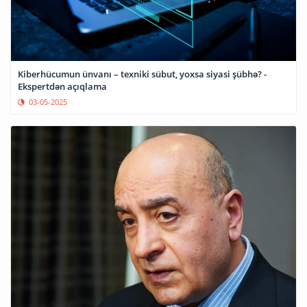
Kiberhücumun ünvanı – texniki sübut, yoxsa siyasi şübhə? -
Ekspertdən açıqlama
03-05-2025