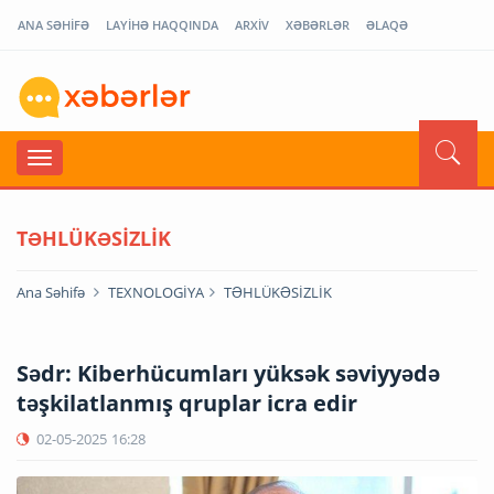
ANA SƏHİFƏ
LAYİHƏ HAQQINDA
ARXİV
XƏBƏRLƏR
ƏLAQƏ
TƏHLÜKƏSİZLİK
Ana Səhifə
TEXNOLOGİYA
TƏHLÜKƏSİZLİK
Sədr: Kiberhücumları yüksək səviyyədə
təşkilatlanmış qruplar icra edir
02-05-2025
16:28