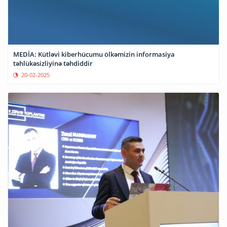
MEDİA: Kütləvi kiberhücumu ölkəmizin informasiya
təhlükəsizliyinə təhdiddir
20-02-2025