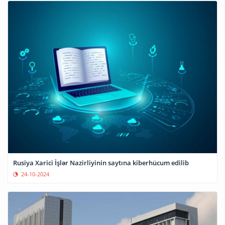
Rusiya Xarici İşlər Nazirliyinin saytına kiberhücum edilib
24-10-2024