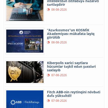
intellektdən istifadəyə nəzarəti
sərtləşdirir
08-08-2026
“Azərkosmos”un KOSMİK
Akademiyası mükafata layiq
görülüb
08-08-2026
Kiberpolis xarici saytlara
hücumlar təşkil edən şəxsləri
saxlayıb
07-08-2026
Fitch ABB-nin reytinqini növbəti
dəfə yüksəltdi!
07-08-2026