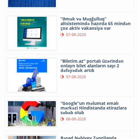
“Əmək və Məşğulluq”
altsistemində hazırda 65 mindən
çox aktiv vakansiya var
07-08-2026
“Biletim.az” portalı üzərindən
onlayn bilet alanların sayı 2
dəfəyədək artıb
07-08-2026
“Google”un məlumat emalı
mərkəzi Hindistanda etirazlara
səbəb olub
06-08-2026
Rəşad Nəbiyev Zəngilanda