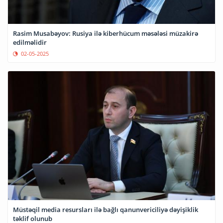
Rasim Musabəyov: Rusiya ilə kiberhücum məsələsi müzakirə
edilməlidir
02-05-2025
Müstəqil media resursları ilə bağlı qanunvericiliyə dəyişiklik
təklif olunub