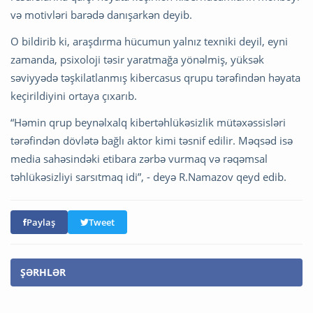
və motivləri barədə danışarkən deyib.
O bildirib ki, araşdırma hücumun yalnız texniki deyil, eyni
zamanda, psixoloji təsir yaratmağa yönəlmiş, yüksək
səviyyədə təşkilatlanmış kibercasus qrupu tərəfindən həyata
keçirildiyini ortaya çıxarıb.
“Həmin qrup beynəlxalq kibertəhlükəsizlik mütəxəssisləri
tərəfindən dövlətə bağlı aktor kimi təsnif edilir. Məqsəd isə
media sahəsindəki etibara zərbə vurmaq və rəqəmsal
təhlükəsizliyi sarsıtmaq idi”, - deyə R.Namazov qeyd edib.
Paylaş
Tweet
ŞƏRHLƏR