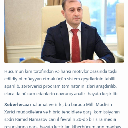
Hücumun kim tərəfindən və hansı motivlər əsasında təşkil
edildiyini müəyyən etmək üçün sistem qeydlərinin təhlili
aparılıb, zərərverici proqram təminatının izləri araşdırılıb,
eləcə də hücum edənlərin davranış analizi həyata keçirilib.
Xeberler.az
məlumat verir ki, bu barədə Milli Məclisin
Xarici müdaxilələrə və hibrid təhdidlərə qarşı komissiyanın
sədri Ramid Namazov cari il fevralın 20-də bir sıra media
resurslarına qarşı həyata keçirilən kiberhücumların mənbəyi