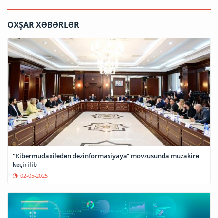
OXŞAR XƏBƏRLƏR
"Kibermüdaxilədən dezinformasiyaya” mövzusunda müzakirə
keçirilib
02-05-2025