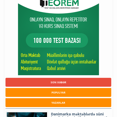
SON XƏBƏR
POPULYAR
YAZARLAR
Danimarka məktəblərdə süni