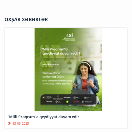
OXŞAR XƏBƏRLƏR
“Milli Proqram”a qeydiyyat davam edir
13-08-2025