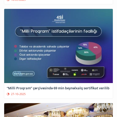
“Milli Proqram” çərçivəsində 69 min beynəlxalq sertifikat verilib
27-10-2025