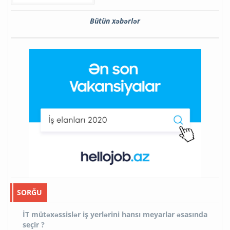
Bütün xəbərlər
SORĞU
İT mütəxəssislər iş yerlərini hansı meyarlar əsasında
seçir ?