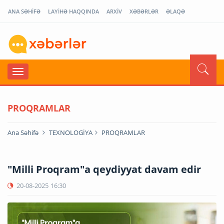
ANA SƏHİFƏ
LAYİHƏ HAQQINDA
ARXİV
XƏBƏRLƏR
ƏLAQƏ
PROQRAMLAR
Ana Səhifə
TEXNOLOGİYA
PROQRAMLAR
"Milli Proqram"a qeydiyyat davam edir
20-08-2025
16:30