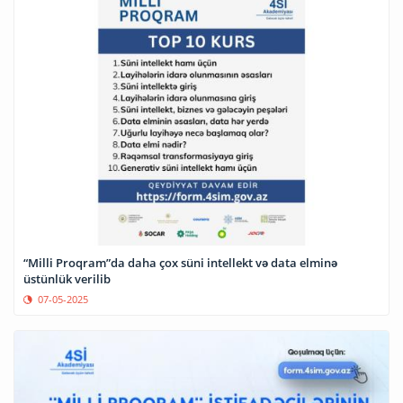
“Milli Proqram”da daha çox süni intellekt və data elminə
üstünlük verilib
07-05-2025