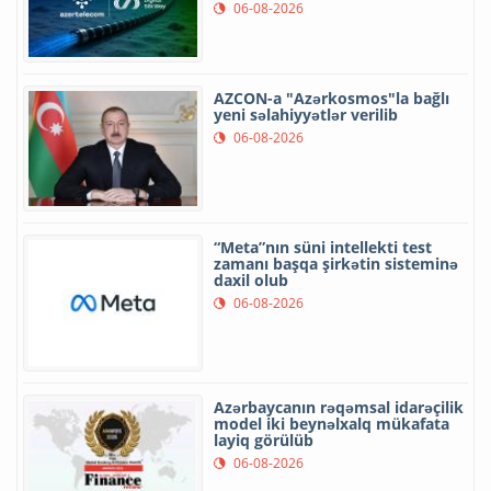
06-08-2026
AZCON-a "Azərkosmos"la bağlı
yeni səlahiyyətlər verilib
06-08-2026
“Meta”nın süni intellekti test
zamanı başqa şirkətin sisteminə
daxil olub
06-08-2026
Azərbaycanın rəqəmsal idarəçilik
model iki beynəlxalq mükafata
layiq görülüb
06-08-2026