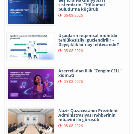
Beş İcra Hakimiyyəti İT
sistemlərini “Hökumət
buludu”na köçürüb
06-08-2026
Uşaqların rəqəmsal mühitdə
təhlükəsizliyi gücləndirilir -
Dəyişikliklər nəyi ehtiva edir?
05-08-2026
Azercell-dən illik “ZengimCELL”
xidməti
05-08-2026
Nazir Qazaxıstanın Prezident
Administrasiyası rəhbərinin
müavini ilə görüşüb
05-08-2026