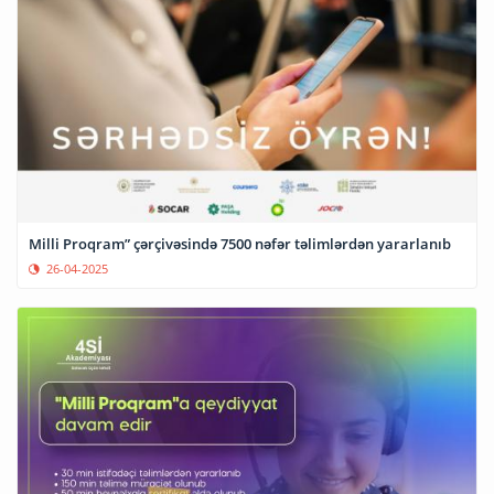
Milli Proqram” çərçivəsində 7500 nəfər təlimlərdən yararlanıb
26-04-2025