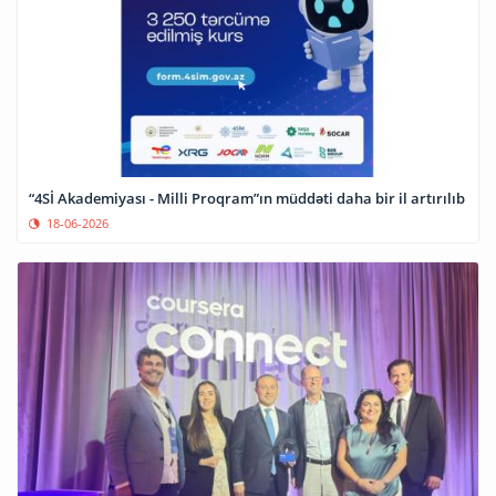
“4Sİ Akademiyası - Milli Proqram”ın müddəti daha bir il artırılıb
18-06-2026