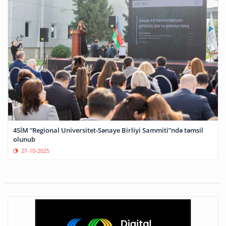
4SİM “Regional Universitet-Sənaye Birliyi Sammiti”ndə təmsil
olunub
27-10-2025