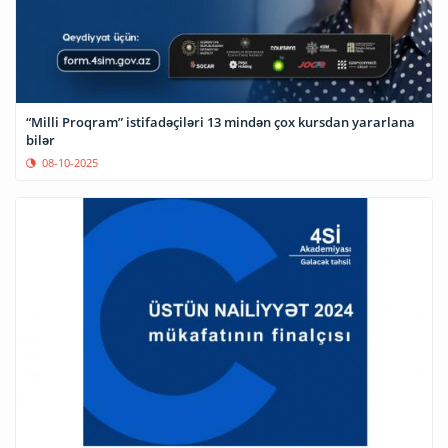
“Milli Proqram” istifadəçiləri 13 mindən çox kursdan yararlana
bilər
08-10-2025