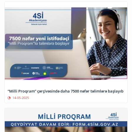
“Milli Proqram” çərçivəsində daha 7500 nəfər təlimlərə başlayıb
14-05-2025