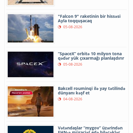
"Falcon 9" raketinin bir hissəsi
Ayla toqquşacaq
05-08-2026
“SpaceX” orbitə 10 milyon tona
qədər yük çıxarmağı planlaşdırır
05-08-2026
Bakcell rouminqi ilə yay tətilində
dünyanı kəşf et
04-08-2026
Vətəndaşlar “mygov” üzərindən
FHN-ə müraciət edə biləcəklər