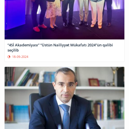
“4Sİ Akademiyası” “Üstün Nailiyyət Mükafatı 2024”ün qalibi
seçilib
18-09-2024