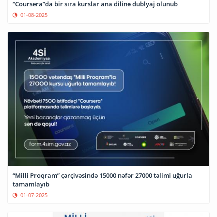
“Coursera”da bir sıra kurslar ana dilinə dublyaj olunub
01-08-2025
“Milli Proqram” çərçivəsində 15000 nəfər 27000 təlimi uğurla
tamamlayıb
01-07-2025