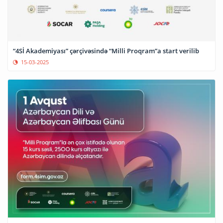
“4Sİ Akademiyası” çərçivəsində “Milli Proqram”a start verilib
15-03-2025