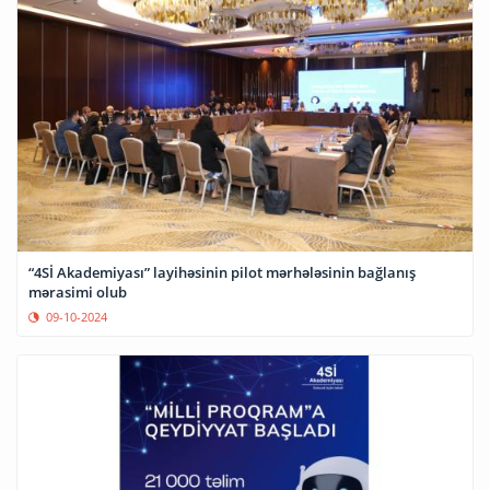
“4Sİ Akademiyası” layihəsinin pilot mərhələsinin bağlanış
mərasimi olub
09-10-2024