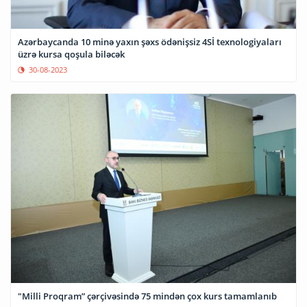
Azərbaycanda 10 minə yaxın şəxs ödənişsiz 4Sİ texnologiyaları
üzrə kursa qoşula biləcək
30-08-2023
"Milli Proqram” çərçivəsində 75 mindən çox kurs tamamlanıb