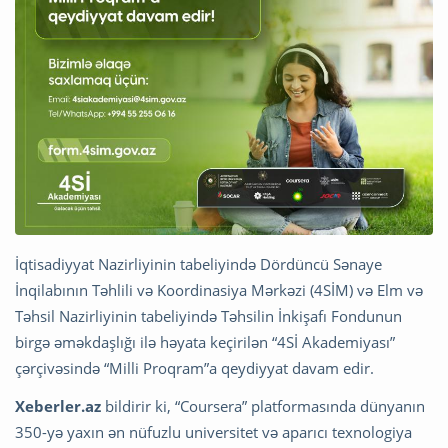
İqtisadiyyat Nazirliyinin tabeliyində Dördüncü Sənaye
İnqilabının Təhlili və Koordinasiya Mərkəzi (4SİM) və Elm və
Təhsil Nazirliyinin tabeliyində Təhsilin İnkişafı Fondunun
birgə əməkdaşlığı ilə həyata keçirilən “4Sİ Akademiyası”
çərçivəsində “Milli Proqram”a qeydiyyat davam edir.
Xeberler.az
bildirir ki, “Coursera” platformasında dünyanın
350-yə yaxın ən nüfuzlu universitet və aparıcı texnologiya