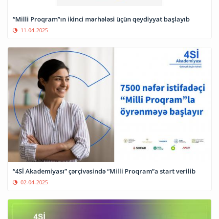
“Milli Proqram”ın ikinci mərhələsi üçün qeydiyyat başlayıb
11-04-2025
“4Sİ Akademiyası” çərçivəsində “Milli Proqram”a start verilib
02-04-2025