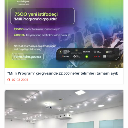
“Milli Proqram” çərçivəsində 22 500 nəfər təlimləri tamamlayıb
07-08-2025