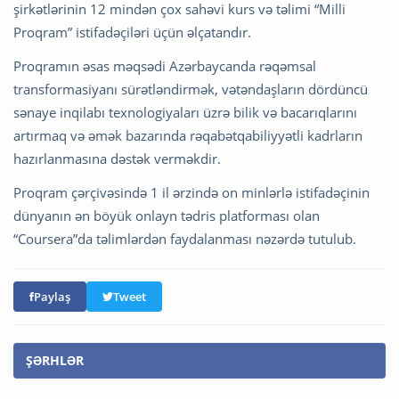
şirkətlərinin 12 mindən çox sahəvi kurs və təlimi “Milli
Proqram” istifadəçiləri üçün əlçatandır.
Proqramın əsas məqsədi Azərbaycanda rəqəmsal
transformasiyanı sürətləndirmək, vətəndaşların dördüncü
sənaye inqilabı texnologiyaları üzrə bilik və bacarıqlarını
artırmaq və əmək bazarında rəqabətqabiliyyətli kadrların
hazırlanmasına dəstək verməkdir.
Proqram çərçivəsində 1 il ərzində on minlərlə istifadəçinin
dünyanın ən böyük onlayn tədris platforması olan
“Coursera”da təlimlərdən faydalanması nəzərdə tutulub.
Paylaş
Tweet
ŞƏRHLƏR