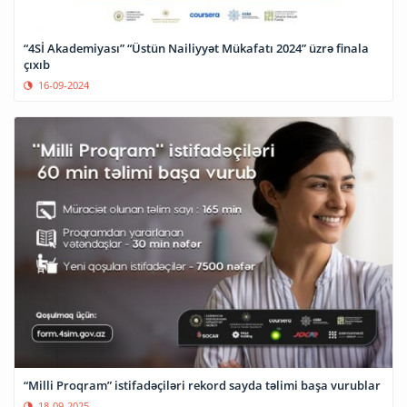
“4Sİ Akademiyası” “Üstün Nailiyyət Mükafatı 2024” üzrə finala
çıxıb
16-09-2024
“Milli Proqram” istifadəçiləri rekord sayda təlimi başa vurublar
18-09-2025