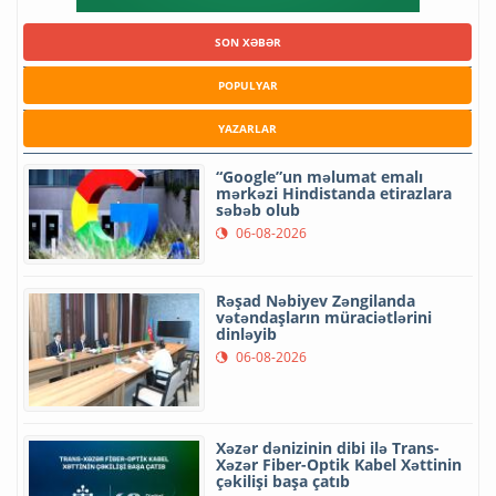
SON XƏBƏR
POPULYAR
YAZARLAR
“Google”un məlumat emalı
mərkəzi Hindistanda etirazlara
səbəb olub
06-08-2026
Rəşad Nəbiyev Zəngilanda
vətəndaşların müraciətlərini
dinləyib
06-08-2026
Xəzər dənizinin dibi ilə Trans-
Xəzər Fiber-Optik Kabel Xəttinin
çəkilişi başa çatıb