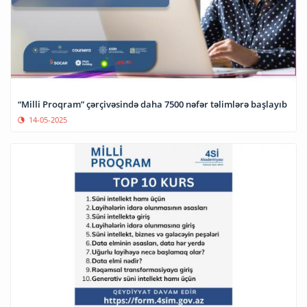
“Milli Proqram” çərçivəsində daha 7500 nəfər təlimlərə başlayıb
14-05-2025