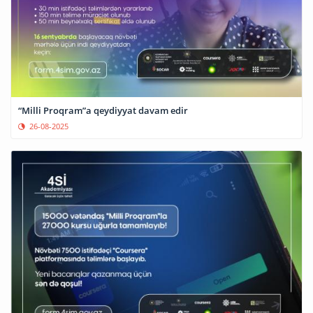
“Milli Proqram”a qeydiyyat davam edir
26-08-2025