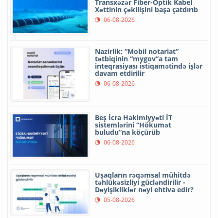
Transxəzər Fiber-Optik Kabel
Xəttinin çəkilişini başa çatdırıb
06-08-2026
Nazirlik: “Mobil notariat”
tətbiqinin “mygov”a tam
inteqrasiyası istiqamətində işlər
davam etdirilir
06-08-2026
Beş İcra Hakimiyyəti İT
sistemlərini “Hökumət
buludu”na köçürüb
06-08-2026
Uşaqların rəqəmsal mühitdə
təhlükəsizliyi gücləndirilir -
Dəyişikliklər nəyi ehtiva edir?
05-08-2026