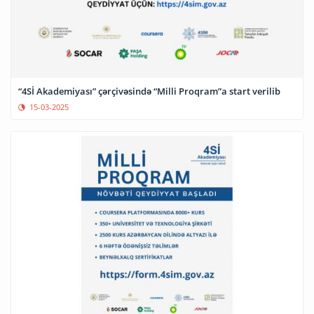
“4Sİ Akademiyası” çərçivəsində “Milli Proqram”a start verilib
15-03-2025