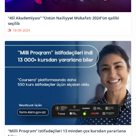
“4Sİ Akademiyası” “Üstün Nailiyyət Mükafatı 2024”ün qalibi
seçilib
18-09-2024
“Milli Proqram” istifadəçiləri 13 mindən çox kursdan yararlana