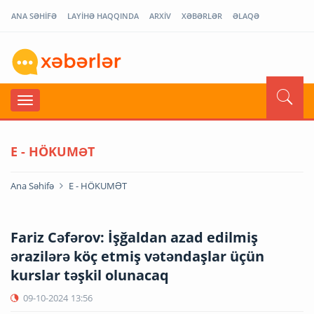
ANA SƏHİFƏ
LAYİHƏ HAQQINDA
ARXİV
XƏBƏRLƏR
ƏLAQƏ
E - HÖKUMƏT
Ana Səhifə
E - HÖKUMƏT
Fariz Cəfərov: İşğaldan azad edilmiş
ərazilərə köç etmiş vətəndaşlar üçün
kurslar təşkil olunacaq
09-10-2024
13:56