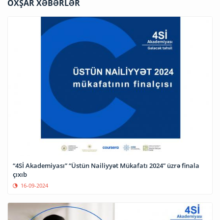
OXŞAR XƏBƏRLƏR
“4Sİ Akademiyası” “Üstün Nailiyyət Mükafatı 2024” üzrə finala
çıxıb
16-09-2024