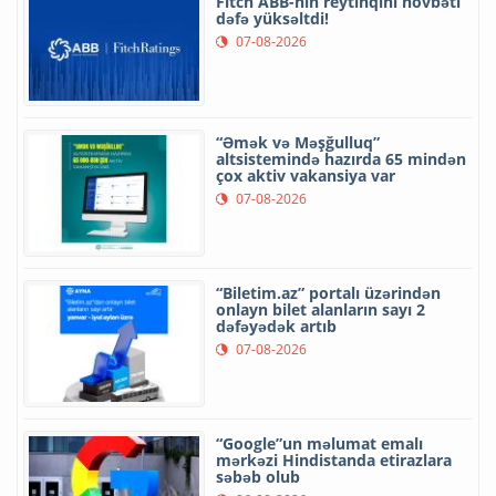
Fitch ABB-nin reytinqini növbəti
dəfə yüksəltdi!
07-08-2026
“Əmək və Məşğulluq”
altsistemində hazırda 65 mindən
çox aktiv vakansiya var
07-08-2026
“Biletim.az” portalı üzərindən
onlayn bilet alanların sayı 2
dəfəyədək artıb
07-08-2026
“Google”un məlumat emalı
mərkəzi Hindistanda etirazlara
səbəb olub