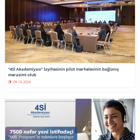
“4Sİ Akademiyası” layihəsinin pilot mərhələsinin bağlanış
mərasimi olub
09-10-2024