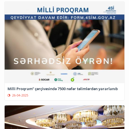
Milli Proqram” çərçivəsində 7500 nəfər təlimlərdən yararlanıb
26-04-2025