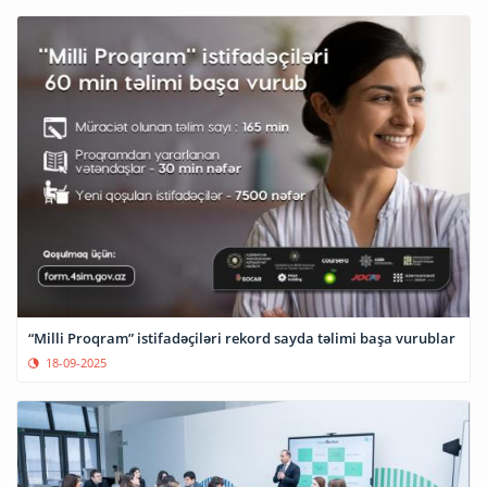
“Milli Proqram” istifadəçiləri rekord sayda təlimi başa vurublar
18-09-2025