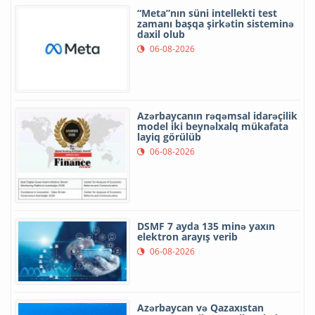
“Meta”nın süni intellekti test
zamanı başqa şirkətin sisteminə
daxil olub
06-08-2026
Azərbaycanın rəqəmsal idarəçilik
model iki beynəlxalq mükafata
layiq görülüb
06-08-2026
DSMF 7 ayda 135 minə yaxın
elektron arayış verib
06-08-2026
Azərbaycan və Qazaxıstan