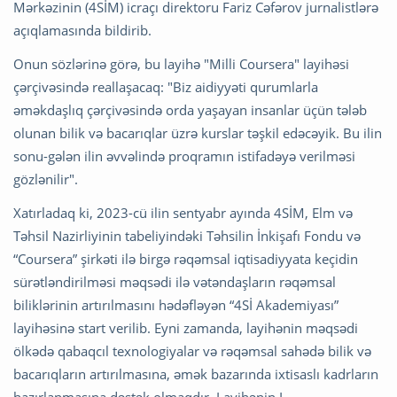
Mərkəzinin (4SİM) icraçı direktoru Fariz Cəfərov jurnalistlərə
açıqlamasında bildirib.
Onun sözlərinə görə, bu layihə "Milli Coursera" layihəsi
çərçivəsində reallaşacaq: "Biz aidiyyəti qurumlarla
əməkdaşlıq çərçivəsində orda yaşayan insanlar üçün tələb
olunan bilik və bacarıqlar üzrə kurslar təşkil edəcəyik. Bu ilin
sonu-gələn ilin əvvəlində proqramın istifadəyə verilməsi
gözlənilir".
Xatırladaq ki, 2023-cü ilin sentyabr ayında 4SİM, Elm və
Təhsil Nazirliyinin tabeliyindəki Təhsilin İnkişafı Fondu və
“Coursera” şirkəti ilə birgə rəqəmsal iqtisadiyyata keçidin
sürətləndirilməsi məqsədi ilə vətəndaşların rəqəmsal
biliklərinin artırılmasını hədəfləyən “4Sİ Akademiyası”
layihəsinə start verilib. Eyni zamanda, layihənin məqsədi
ölkədə qabaqcıl texnologiyalar və rəqəmsal sahədə bilik və
bacarıqların artırılmasına, əmək bazarında ixtisaslı kadrların