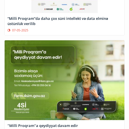
“Milli Proqram”da daha çox süni intellekt və data elminə
üstünlük verilib
07-05-2025
"Milli Proqram"a qeydiyyat davam edir