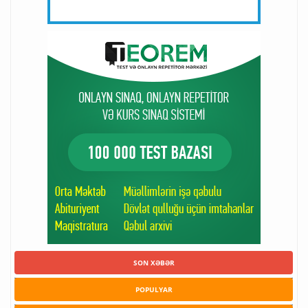
SON XƏBƏR
POPULYAR