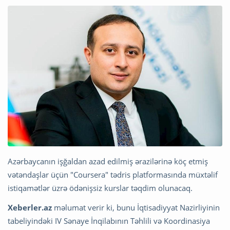
Azərbaycanın işğaldan azad edilmiş ərazilərinə köç etmiş
vətəndaşlar üçün "Coursera" tədris platformasında müxtəlif
istiqamətlər üzrə ödənişsiz kurslar təqdim olunacaq.
Xeberler.az
məlumat verir ki, bunu İqtisadiyyat Nazirliyinin
tabeliyindəki IV Sənaye İnqilabının Təhlili və Koordinasiya