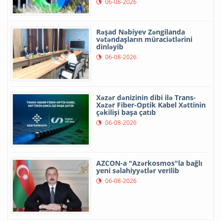
06-08-2026
Rəşad Nəbiyev Zəngilanda
vətəndaşların müraciətlərini
dinləyib
06-08-2026
Xəzər dənizinin dibi ilə Trans-
Xəzər Fiber-Optik Kabel Xəttinin
çəkilişi başa çatıb
06-08-2026
AZCON-a "Azərkosmos"la bağlı
yeni səlahiyyətlər verilib
06-08-2026