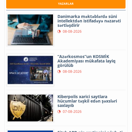
YAZARLAR
Danimarka məktəblərdə süni
intellektdən istifadəyə nəzarəti
sərtləşdirir
08-08-2026
“Azərkosmos”un KOSMİK
Akademiyası mükafata layiq
görülüb
08-08-2026
Kiberpolis xarici saytlara
hücumlar təşkil edən şəxsləri
saxlayıb
07-08-2026