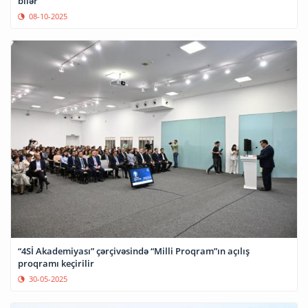
bilər
08-10-2025
“4Sİ Akademiyası” çərçivəsində “Milli Proqram”ın açılış
proqramı keçirilir
30-05-2025