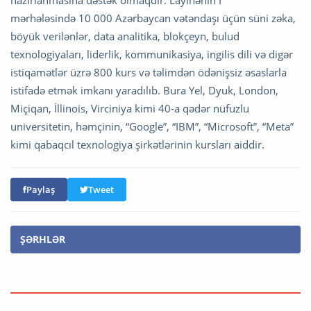
hazırlanmasına dəstək olmaqdır. Layihənin I
mərhələsində 10 000 Azərbaycan vətəndaşı üçün süni zəka,
böyük verilənlər, data analitika, blokçeyn, bulud
texnologiyaları, liderlik, kommunikasiya, ingilis dili və digər
istiqamətlər üzrə 800 kurs və təlimdən ödənişsiz əsaslarla
istifadə etmək imkanı yaradılıb. Bura Yel, Dyuk, London,
Miçiqan, İllinois, Virciniya kimi 40-a qədər nüfuzlu
universitetin, həmçinin, “Google”, “IBM”, “Microsoft”, “Meta”
kimi qabaqcıl texnologiya şirkətlərinin kursları aiddir.
Paylaş
Tweet
ŞƏRHLƏR