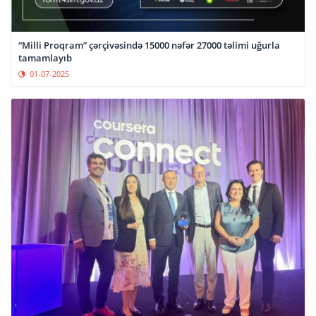
“Milli Proqram” çərçivəsində 15000 nəfər 27000 təlimi uğurla
tamamlayıb
01-07-2025